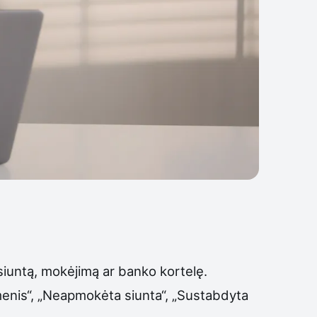
siuntą, mokėjimą ar banko kortelę.
omenis“, „Neapmokėta siunta“, „Sustabdyta