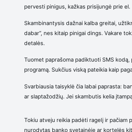
pervesti pinigus, kažkas prisijungė prie el.
Skambinantysis dažnai kalba greitai, užtikri
dabar“, nes kitaip pinigai dings. Vakare to
detalės.
Tuomet paprašoma padiktuoti SMS kodą, pri
programą. Sukčius viską pateikia kaip paga
Svarbiausia taisyklė čia labai paprasta: 
ar slaptažodžių. Jei skambutis kelia įtampą 
Tokiu atveju reikia padėti ragelį ir pačiam
nurodytas banko svetainėje ar kortelės kit