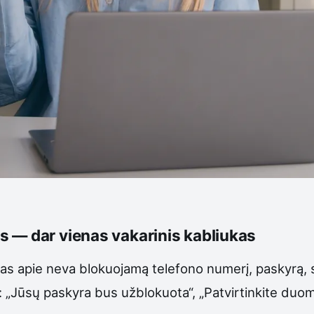
 — dar vienas vakarinis kabliukas
kas apie neva blokuojamą telefono numerį, paskyrą, 
s: „Jūsų paskyra bus užblokuota“, „Patvirtinkite du