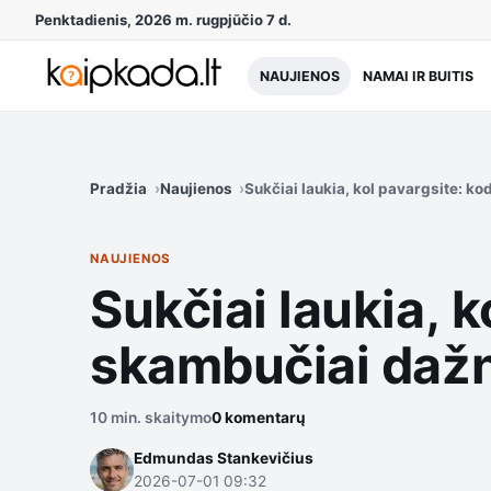
Penktadienis, 2026 m. rugpjūčio 7 d.
NAUJIENOS
NAMAI IR BUITIS
Pradžia
Naujienos
Sukčiai laukia, kol pavargsite: k
NAUJIENOS
Sukčiai laukia, k
skambučiai dažn
10 min. skaitymo
0 komentarų
Edmundas Stankevičius
2026-07-01 09:32