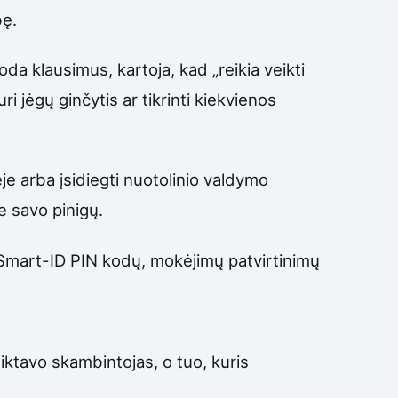
bę.
oda klausimus, kartoja, kad „reikia veikti
i jėgų ginčytis ar tikrinti kiekvienos
e arba įsidiegti nuotolinio valdymo
e savo pinigų.
, Smart-ID PIN kodų, mokėjimų patvirtinimų
diktavo skambintojas, o tuo, kuris