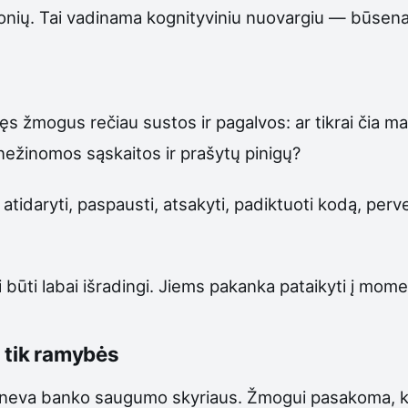
ejonių. Tai vadinama kognityviniu nuovargiu — būsen
ęs žmogus rečiau sustos ir pagalvos: ar tikrai čia m
 nežinomos sąskaitos ir prašytų pinigų?
atidaryti, paspausti, atsakyti, padiktuoti kodą, perv
uri būti labai išradingi. Jiems pakanka pataikyti į mo
i tik ramybės
neva banko saugumo skyriaus. Žmogui pasakoma, ka