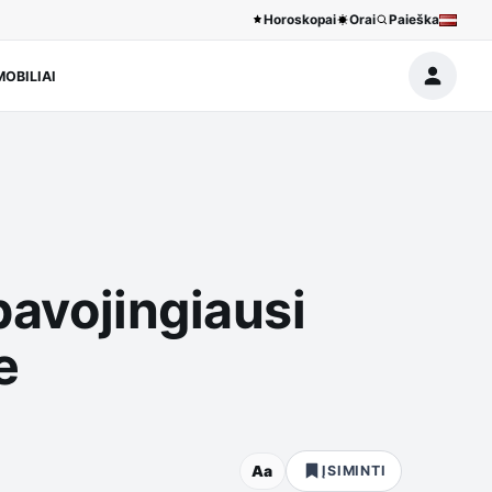
Horoskopai
Orai
Paieška
OBILIAI
pavojingiausi
e
Aa
ĮSIMINTI