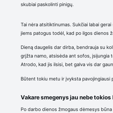
skubiai paskolinti pinigų.
Tai nėra atsitiktinumas. Sukčiai labai gera
jiems patogus todėl, kad po ilgos dienos
Dieną daugelis dar dirba, bendrauja su kole
grįžta namo, atsisėda ant sofos, įsijungia t
Atrodo, kad jis ilsisi, bet galva vis dar gaun
Būtent tokiu metu ir įvyksta pavojingiausi
Vakare smegenys jau nebe tokios 
Po darbo dienos žmogaus dėmesys būna gero