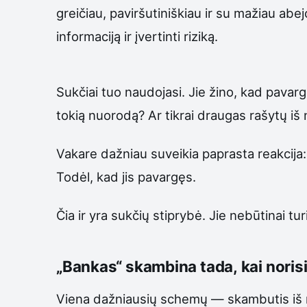
greičiau, paviršutiniškiau ir su mažiau ab
informaciją ir įvertinti riziką.
Sukčiai tuo naudojasi. Jie žino, kad pavarg
tokią nuorodą? Ar tikrai draugas rašytų iš
Vakare dažniau suveikia paprasta reakcija: 
Todėl, kad jis pavargęs.
Čia ir yra sukčių stiprybė. Jie nebūtinai t
„Bankas“ skambina tada, kai noris
Viena dažniausių schemų — skambutis iš 