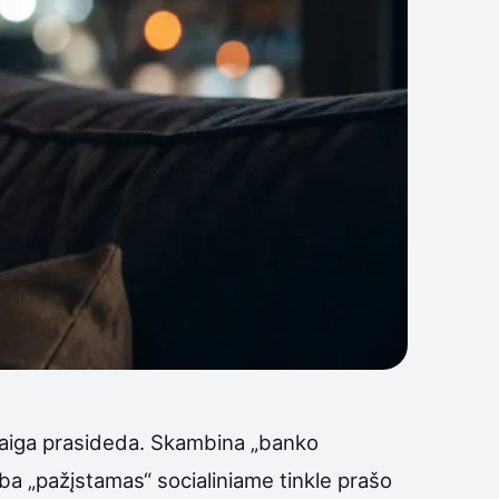
 staiga prasideda. Skambina „banko
rba „pažįstamas“ socialiniame tinkle prašo