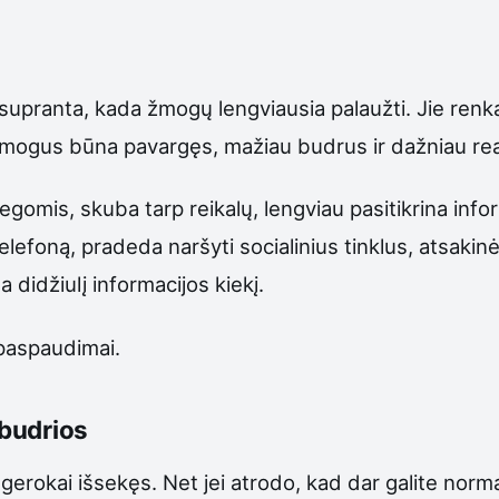
i supranta, kada žmogų lengviausia palaužti. Jie renka
 žmogus būna pavargęs, mažiau budrus ir dažniau re
gomis, skuba tarp reikalų, lengviau pasitikrina info
elefoną, pradeda naršyti socialinius tinklus, atsakinė
a didžiulį informacijos kiekį.
 paspaudimai.
budrios
kai išsekęs. Net jei atrodo, kad dar galite normali