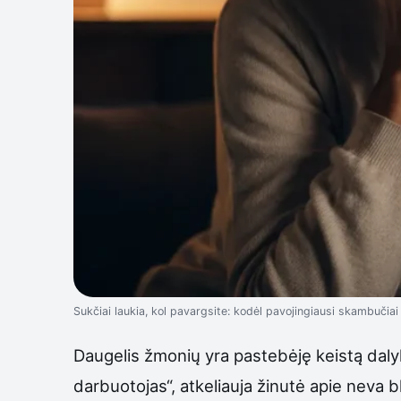
Sukčiai laukia, kol pavargsite: kodėl pavojingiausi skambučiai
Daugelis žmonių yra pastebėję keistą dalyk
darbuotojas“, atkeliauja žinutė apie neva b