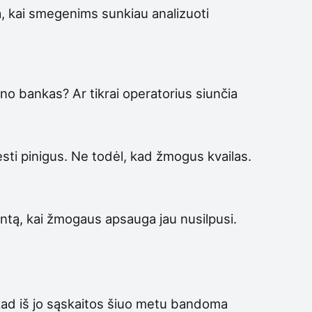
a, kai smegenims sunkiau analizuoti
ano bankas? Ar tikrai operatorius siunčia
esti pinigus. Ne todėl, kad žmogus kvailas.
mentą, kai žmogaus apsauga jau nusilpusi.
d iš jo sąskaitos šiuo metu bandoma