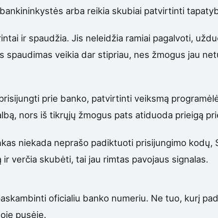
 bankininkystės arba reikia skubiai patvirtinti tapaty
ntai ir spaudžia. Jis neleidžia ramiai pagalvoti, uždu
ks spaudimas veikia dar stipriau, nes žmogus jau netur
sijungti prie banko, patvirtinti veiksmą programėlėj
lbą, nors iš tikrųjų žmogus pats atiduoda prieigą pri
bankas niekada neprašo padiktuoti prisijungimo kodų
ir verčia skubėti, tai jau rimtas pavojaus signalas.
 paskambinti oficialiu banko numeriu. Ne tuo, kurį pa
oje pusėje.