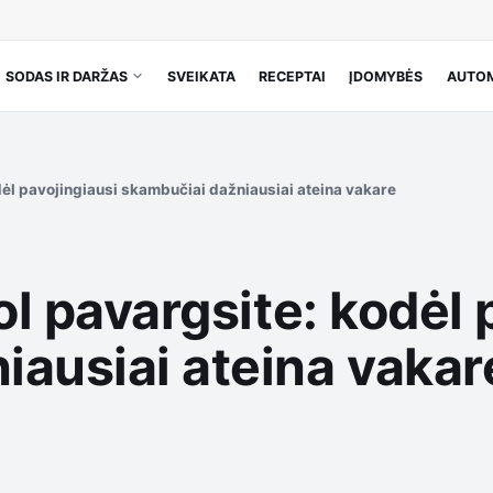
SODAS IR DARŽAS
SVEIKATA
RECEPTAI
ĮDOMYBĖS
AUTOM
odėl pavojingiausi skambučiai dažniausiai ateina vakare
ol pavargsite: kodėl 
iausiai ateina vakar