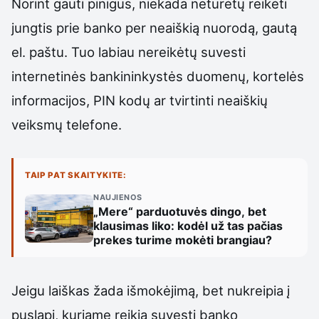
Norint gauti pinigus, niekada neturėtų reikėti
jungtis prie banko per neaiškią nuorodą, gautą
el. paštu. Tuo labiau nereikėtų suvesti
internetinės bankininkystės duomenų, kortelės
informacijos, PIN kodų ar tvirtinti neaiškių
veiksmų telefone.
TAIP PAT SKAITYKITE:
NAUJIENOS
„Mere“ parduotuvės dingo, bet
klausimas liko: kodėl už tas pačias
prekes turime mokėti brangiau?
Jeigu laiškas žada išmokėjimą, bet nukreipia į
puslapį, kuriame reikia suvesti banko