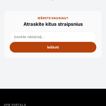
IEŠKOTE DAUGIAU?
Atraskite kitus straipsnius
Ieškoti straipsnių
Ieškoti
APIE PORTALĄ