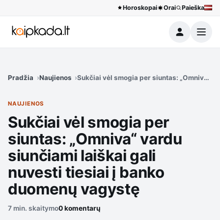
Horoskopai
Orai
Paieška
Meniu
Pradžia
Naujienos
Sukčiai vėl smogia per siuntas: „Omniva“ va
NAUJIENOS
Sukčiai vėl smogia per
siuntas: „Omniva“ vardu
siunčiami laiškai gali
nuvesti tiesiai į banko
duomenų vagystę
7 min. skaitymo
0 komentarų