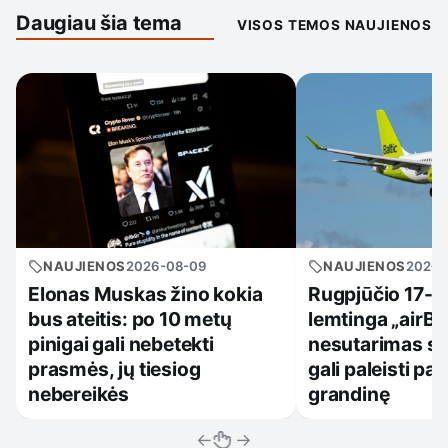
Daugiau šia tema
VISOS TEMOS NAUJIENOS
NAUJIENOS
2026-08-09
NAUJIENOS
2026-
Elonas Muskas žino kokia
Rugpjūčio 17-oji
bus ateitis: po 10 metų
lemtinga „airBal
pinigai gali nebetekti
nesutarimas su 
prasmės, jų tiesiog
gali paleisti pa
nebereikės
grandinę
←
→