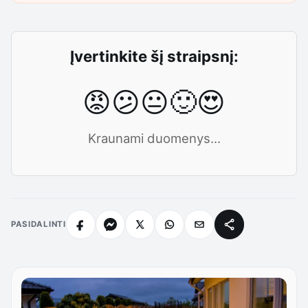
Įvertinkite šį straipsnį:
😡
😕
😐
🙂
😍
Kraunami duomenys...
PASIDALINTI