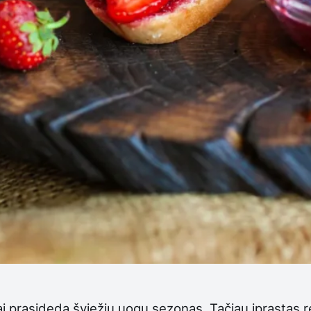
i prasideda šviežių uogų sezonas. Tačiau įprastas r