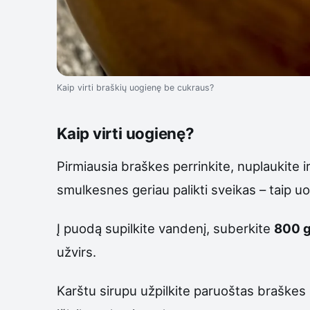
Kaip virti braškių uogienę be cukraus?
Kaip virti uogienę?
Pirmiausia braškes perrinkite, nuplaukite ir
smulkesnes geriau palikti sveikas – taip u
Į puodą supilkite vandenį, suberkite
800 g
užvirs.
Karštu sirupu užpilkite paruoštas braškes