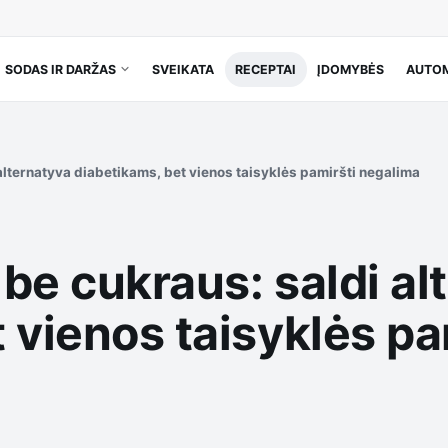
SODAS IR DARŽAS
SVEIKATA
RECEPTAI
ĮDOMYBĖS
AUTOM
alternatyva diabetikams, bet vienos taisyklės pamiršti negalima
be cukraus: saldi al
 vienos taisyklės pa