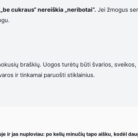
 „be cukraus“ nereiškia „neribotai“.
Jei žmogus serga
ogu.
rnokusių braškių. Uogos turėtų būti švarios, sveikos
aros ir tinkamai paruošti stiklainius.
je ir jas nuploviau: po kelių minučių tapo aišku, kodėl dau