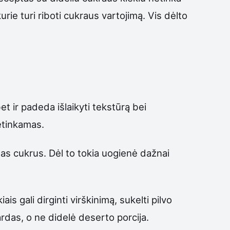
rie turi riboti cukraus vartojimą. Vis dėlto
t ir padeda išlaikyti tekstūrą bei
netinkamas.
tas cukrus. Dėl to tokia uogienė dažnai
ais gali dirginti virškinimą, sukelti pilvo
ardas, o ne didelė deserto porcija.