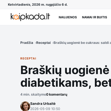
Ketvirtadienis, 2026 m. rugpjūčio 6 d.
NAUJIENOS
NAMAI IR BUITIS
Pradžia
Receptai
Braškių uogienė be cukraus: saldi 
RECEPTAI
Braškių uogienė 
diabetikams, bet
4 min. skaitymo
0 komentarų
Sandra Urbaitė
2026-05-09 10:50