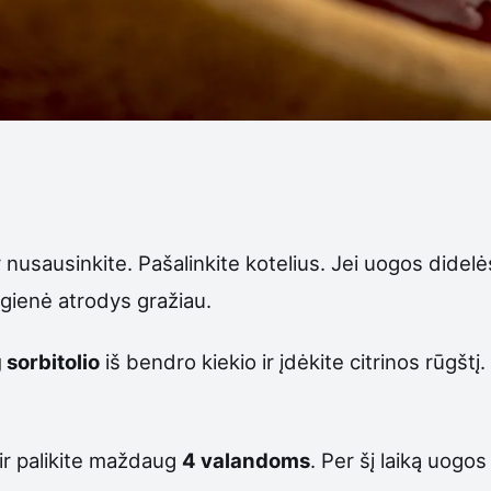
 nusausinkite. Pašalinkite kotelius. Jei uogos didelės
ogienė atrodys gražiau.
 sorbitolio
iš bendro kiekio ir įdėkite citrinos rūgštį. 
 ir palikite maždaug
4 valandoms
. Per šį laiką uogos