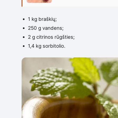
1 kg braškių;
250 g vandens;
2 g citrinos rūgšties;
1,4 kg sorbitolio.