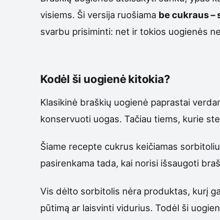
visiems. Ši versija ruošiama
be cukraus – s
svarbu prisiminti: net ir tokios uogienės ner
Kodėl ši uogienė kitokia?
Klasikinė braškių uogienė paprastai verdam
konservuoti uogas. Tačiau tiems, kurie steb
Šiame recepte cukrus keičiamas sorbitoliu. 
pasirenkama tada, kai norisi išsaugoti bra
Vis dėlto sorbitolis nėra produktas, kurį gali
pūtimą ar laisvinti vidurius. Todėl ši uogi