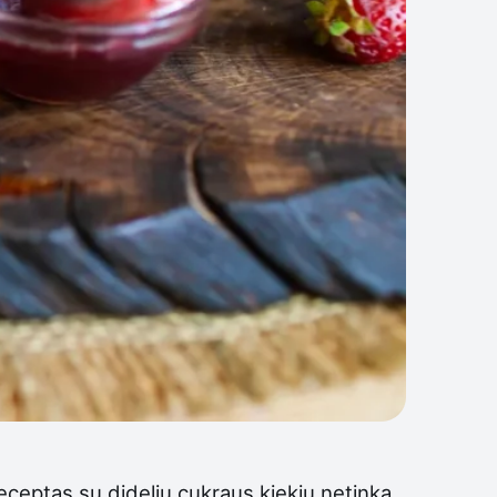
eceptas su dideliu cukraus kiekiu netinka