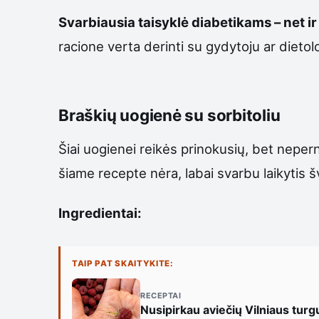
Svarbiausia taisyklė diabetikams – net ir
racione verta derinti su gydytoju ar dietol
Braškių uogienė su sorbitoliu
Šiai uogienei reikės prinokusių, bet nepe
šiame recepte nėra, labai svarbu laikytis šv
Ingredientai:
TAIP PAT SKAITYKITE:
RECEPTAI
Nusipirkau aviečių Vilniaus turgu