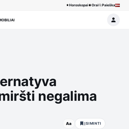
Horoskopai
Orai
Paieška
OBILIAI
ternatyva
miršti negalima
Aa
ĮSIMINTI