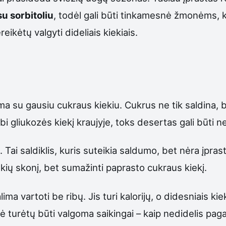
u sorbitoliu
, todėl gali būti tinkamesnė žmonėms, ku
eikėtų valgyti dideliais kiekiais.
a su gausiu cukraus kiekiu. Cukrus ne tik saldina, be
i gliukozės kiekį kraujyje, toks desertas gali būti 
Tai saldiklis, kuris suteikia saldumo, bet nėra įpras
škių skonį, bet sumažinti paprasto cukraus kiekį.
ma vartoti be ribų. Jis turi kalorijų, o didesniais kieki
enė turėtų būti valgoma saikingai – kaip nedidelis pag