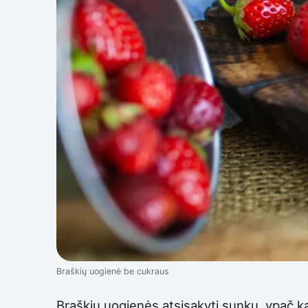
Braškių uogienė be cukraus
Braškių uogienės atsisakyti sunku, ypač ka