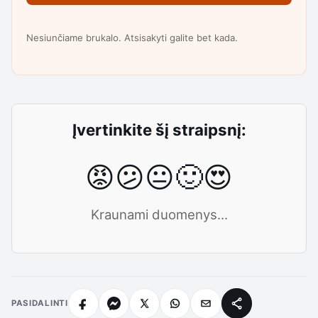
Nesiunčiame brukalo. Atsisakyti galite bet kada.
Įvertinkite šį straipsnį:
😡
😕
😐
🙂
😍
Kraunami duomenys...
PASIDALINTI