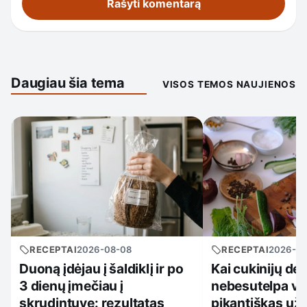
Daugiau šia tema
VISOS TEMOS NAUJIENOS
RECEPTAI
2026-08-08
RECEPTAI
2026-0
Duoną įdėjau į šaldiklį ir po
Kai cukinijų der
3 dienų įmečiau į
nebesutelpa vir
skrudintuvę: rezultatas
pikantiškas už