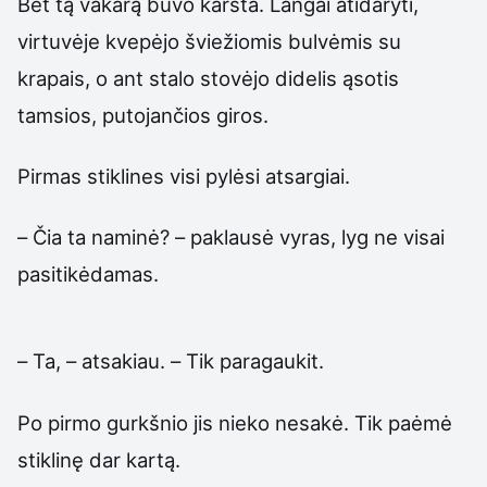
Bet tą vakarą buvo karšta. Langai atidaryti,
virtuvėje kvepėjo šviežiomis bulvėmis su
krapais, o ant stalo stovėjo didelis ąsotis
tamsios, putojančios giros.
Pirmas stiklines visi pylėsi atsargiai.
– Čia ta naminė? – paklausė vyras, lyg ne visai
pasitikėdamas.
– Ta, – atsakiau. – Tik paragaukit.
Po pirmo gurkšnio jis nieko nesakė. Tik paėmė
stiklinę dar kartą.