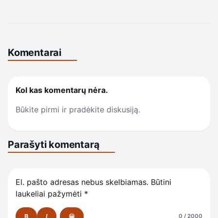
Komentarai
Kol kas komentarų nėra.
Būkite pirmi ir pradėkite diskusiją.
Parašyti komentarą
El. pašto adresas nebus skelbiamas.
Būtini
laukeliai pažymėti
*
B
I
😀
0 / 2000