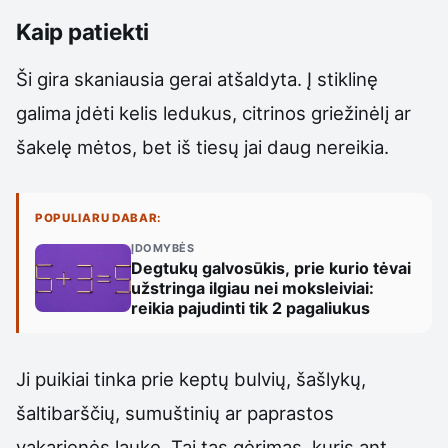
Kaip patiekti
Ši gira skaniausia gerai atšaldyta. Į stiklinę
galima įdėti kelis ledukus, citrinos griežinėlį ar
šakelę mėtos, bet iš tiesų jai daug nereikia.
POPULIARU DABAR:
ĮDOMYBĖS
Degtukų galvosūkis, prie kurio tėvai
užstringa ilgiau nei moksleiviai:
reikia pajudinti tik 2 pagaliukus
Ji puikiai tinka prie keptų bulvių, šašlykų,
šaltibarščių, sumuštinių ar paprastos
vakarienės lauke. Tai tas gėrimas, kuris ant