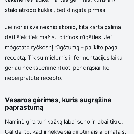
stalo atrodo kukliai, bet dingsta pirmas.
Jei norisi švelnesnio skonio, kitą kartą galima
dėti šiek tiek mažiau citrinos rūgšties. Jei
mėgstate ryškesnį rūgštumą – palikite pagal
receptą. Tik su mielėmis ir fermentacijos laiku
geriau neeksperimentuoti per drąsiai, kol
neperpratote recepto.
Vasaros gėrimas, kuris sugrąžina
paprastumą
Naminė gira turi kažką labai seno ir labai tikro.
Gal dėl to, kad ji nekvepia dirbtiniais aromatais.