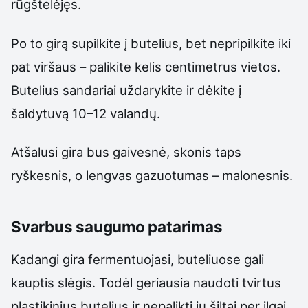
rūgštelėjęs.
Po to girą supilkite į butelius, bet nepripilkite iki
pat viršaus – palikite kelis centimetrus vietos.
Butelius sandariai uždarykite ir dėkite į
šaldytuvą 10–12 valandų.
Atšalusi gira bus gaivesnė, skonis taps
ryškesnis, o lengvas gazuotumas – malonesnis.
Svarbus saugumo patarimas
Kadangi gira fermentuojasi, buteliuose gali
kauptis slėgis. Todėl geriausia naudoti tvirtus
plastikinius butelius ir nepalikti jų šiltai per ilgai.