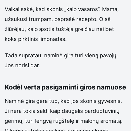
Vaikai sakė, kad skonis „kaip vasaros“. Mama,
užsukusi trumpam, paprašė recepto. O aš
žiūrėjau, kaip ąsotis tuštėja greičiau nei bet
koks pirktinis limonadas.
Tada supratau: naminė gira turi vieną pavojų.
Jos norisi dar.
Kodėl verta pasigaminti giros namuose
Naminė gira gera tuo, kad jos skonis gyvesnis.
Ji nėra tokia saldi kaip daugelis parduotuvinių
gėrimų, turi lengvą rūgštelę ir malonų aromatą.
Cikorija suteikia spalvos ir gilesnio skonio,