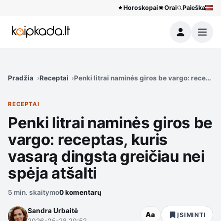
Horoskopai
Orai
Paieška
Meniu
Pradžia
Receptai
Penki litrai naminės giros be vargo: receptas,
RECEPTAI
Penki litrai naminės giros be
vargo: receptas, kuris
vasarą dingsta greičiau nei
spėja atšalti
5 min. skaitymo
0 komentarų
Sandra Urbaitė
Aa
ĮSIMINTI
2026-05-28 20:52