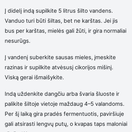
Į didelį indą supilkite 5 litrus šilto vandens.
Vanduo turi būti šiltas, bet ne karštas. Jei jis
bus per karštas, mielės gali žūti, ir gira normaliai
nesurūgs.
Į vandenį suberkite sausas mieles, įmeskite
razinas ir supilkite atvėsusį cikorijos mišinį.
Viską gerai išmaišykite.
Indą uždenkite dangčiu arba švaria šluoste ir
palikite šiltoje vietoje maždaug 4–5 valandoms.
Per šį laiką gira pradės fermentuotis, paviršiuje
gali atsirasti lengvų putų, o kvapas taps maloniai