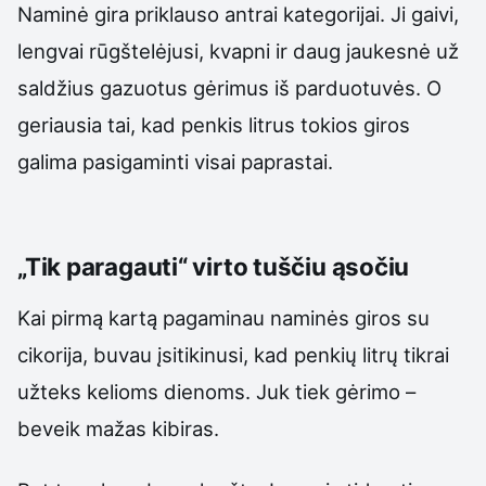
Naminė gira priklauso antrai kategorijai. Ji gaivi,
lengvai rūgštelėjusi, kvapni ir daug jaukesnė už
saldžius gazuotus gėrimus iš parduotuvės. O
geriausia tai, kad penkis litrus tokios giros
galima pasigaminti visai paprastai.
„Tik paragauti“ virto tuščiu ąsočiu
Kai pirmą kartą pagaminau naminės giros su
cikorija, buvau įsitikinusi, kad penkių litrų tikrai
užteks kelioms dienoms. Juk tiek gėrimo –
beveik mažas kibiras.