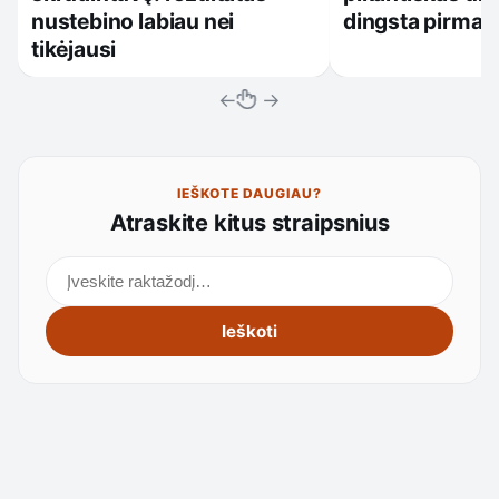
nustebino labiau nei
dingsta pirmas
tikėjausi
←
→
IEŠKOTE DAUGIAU?
Atraskite kitus straipsnius
Ieškoti straipsnių
Ieškoti