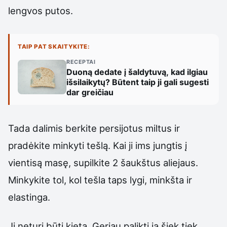
lengvos putos.
TAIP PAT SKAITYKITE:
RECEPTAI
Duoną dedate į šaldytuvą, kad ilgiau
išsilaikytų? Būtent taip ji gali sugesti
dar greičiau
Tada dalimis berkite persijotus miltus ir
pradėkite minkyti tešlą. Kai ji ims jungtis į
vientisą masę, supilkite 2 šaukštus aliejaus.
Minkykite tol, kol tešla taps lygi, minkšta ir
elastinga.
Ji neturi būti kieta. Geriau palikti ją šiek tiek