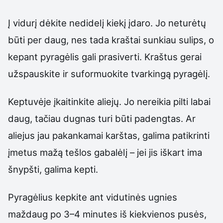
Į vidurį dėkite nedidelį kiekį įdaro. Jo neturėtų
būti per daug, nes tada kraštai sunkiau sulips, o
kepant pyragėlis gali prasiverti. Kraštus gerai
užspauskite ir suformuokite tvarkingą pyragėlį.
Keptuvėje įkaitinkite aliejų. Jo nereikia pilti labai
daug, tačiau dugnas turi būti padengtas. Ar
aliejus jau pakankamai karštas, galima patikrinti
įmetus mažą tešlos gabalėlį – jei jis iškart ima
šnypšti, galima kepti.
Pyragėlius kepkite ant vidutinės ugnies
maždaug po 3–4 minutes iš kiekvienos pusės,