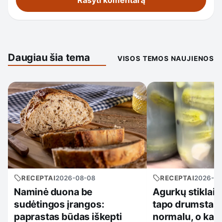
Daugiau šia tema
VISOS TEMOS NAUJIENOS
RECEPTAI
2026-08-08
RECEPTAI
2026-0
Naminė duona be
Agurkų stiklai
sudėtingos įrangos:
tapo drumstas: 
paprastas būdas iškepti
normalu, o kad