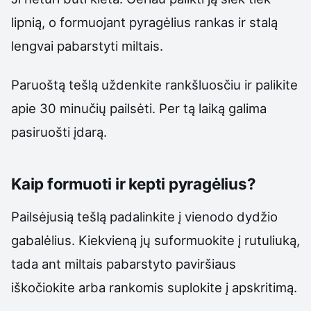
lipnią, o formuojant pyragėlius rankas ir stalą
lengvai pabarstyti miltais.
Paruoštą tešlą uždenkite rankšluosčiu ir palikite
apie 30 minučių pailsėti. Per tą laiką galima
pasiruošti įdarą.
Kaip formuoti ir kepti pyragėlius?
Pailsėjusią tešlą padalinkite į vienodo dydžio
gabalėlius. Kiekvieną jų suformuokite į rutuliuką,
tada ant miltais pabarstyto paviršiaus
iškočiokite arba rankomis suplokite į apskritimą.