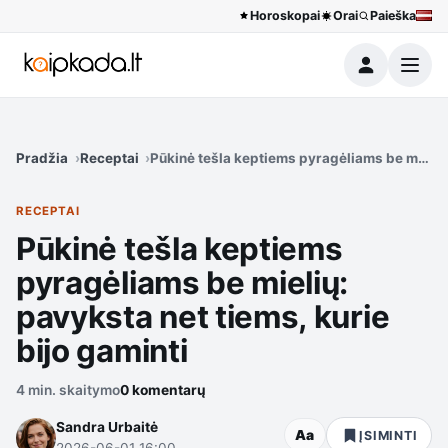
Horoskopai
Orai
Paieška
Meniu
Pradžia
Receptai
Pūkinė tešla keptiems pyragėliams be mielių:
RECEPTAI
Pūkinė tešla keptiems
pyragėliams be mielių:
pavyksta net tiems, kurie
bijo gaminti
4 min. skaitymo
0 komentarų
Sandra Urbaitė
Aa
ĮSIMINTI
2026-06-01 16:00