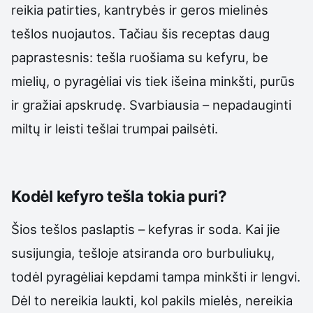
reikia patirties, kantrybės ir geros mielinės
tešlos nuojautos. Tačiau šis receptas daug
paprastesnis: tešla ruošiama su kefyru, be
mielių, o pyragėliai vis tiek išeina minkšti, purūs
ir gražiai apskrudę. Svarbiausia – nepadauginti
miltų ir leisti tešlai trumpai pailsėti.
Kodėl kefyro tešla tokia puri?
Šios tešlos paslaptis – kefyras ir soda. Kai jie
susijungia, tešloje atsiranda oro burbuliukų,
todėl pyragėliai kepdami tampa minkšti ir lengvi.
Dėl to nereikia laukti, kol pakils mielės, nereikia