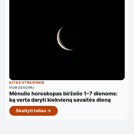
KITAS STRAIPSNIS
HOROSKOPAI
Mėnulio horoskopas birželio 1–7 dienoms:
ką verta daryti kiekvieną savaitės dieną
Skaityti toliau →