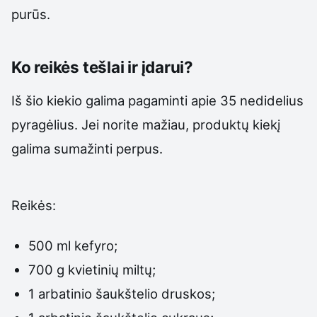
purūs.
Ko reikės tešlai ir įdarui?
Iš šio kiekio galima pagaminti apie 35 nedidelius
pyragėlius. Jei norite mažiau, produktų kiekį
galima sumažinti perpus.
Reikės:
500 ml kefyro;
700 g kvietinių miltų;
1 arbatinio šaukštelio druskos;