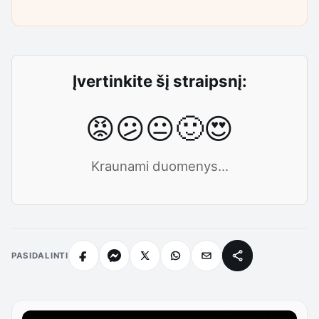
Įvertinkite šį straipsnį:
😡
😕
😐
🙂
😍
Kraunami duomenys...
PASIDALINTI