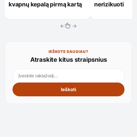
kvapnų kepalą pirmą kartą
nerizikuoti
←
→
IEŠKOTE DAUGIAU?
Atraskite kitus straipsnius
Ieškoti straipsnių
Ieškoti