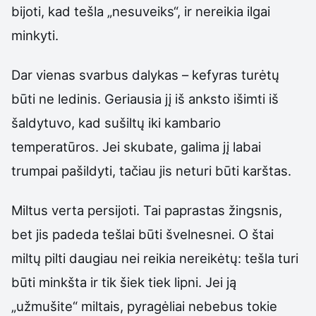
bijoti, kad tešla „nesuveiks“, ir nereikia ilgai
minkyti.
Dar vienas svarbus dalykas – kefyras turėtų
būti ne ledinis. Geriausia jį iš anksto išimti iš
šaldytuvo, kad sušiltų iki kambario
temperatūros. Jei skubate, galima jį labai
trumpai pašildyti, tačiau jis neturi būti karštas.
Miltus verta persijoti. Tai paprastas žingsnis,
bet jis padeda tešlai būti švelnesnei. O štai
miltų pilti daugiau nei reikia nereikėtų: tešla turi
būti minkšta ir tik šiek tiek lipni. Jei ją
„užmušite“ miltais, pyragėliai nebebus tokie