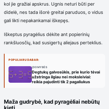
kol jie gražiai apskrus. Ugnis neturi būti per
didelė, nes tada išorė greitai paruduos, o vidus
gali likti nepakankamai iškepęs.
Iškeptus pyragėlius dėkite ant popierinių
rankšluosčių, kad susigertų aliejaus perteklius.
POPULIARU DABAR:
ĮDOMYBĖS
Degtukų galvosūkis, prie kurio tėvai
užstringa ilgiau nei moksleiviai:
reikia pajudinti tik 2 pagaliukus
Maža gudrybė, kad pyragėliai nebūtų
kieti