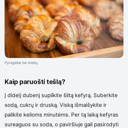
Pyragėliai be mielių
Kaip paruošti tešlą?
Į didelį dubenį supilkite šiltą kefyrą. Suberkite
sodą, cukrų ir druską. Viską išmaišykite ir
palikite kelioms minutėms. Per tą laiką kefyras
sureaguos su soda, o paviršiuje gali pasirodyti