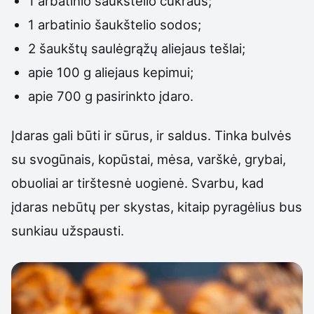
1 arbatinio šaukštelio cukraus;
1 arbatinio šaukštelio sodos;
2 šaukštų saulėgrąžų aliejaus tešlai;
apie 100 g aliejaus kepimui;
apie 700 g pasirinkto įdaro.
Įdaras gali būti ir sūrus, ir saldus. Tinka bulvės
su svogūnais, kopūstai, mėsa, varškė, grybai,
obuoliai ar tirštesnė uogienė. Svarbu, kad
įdaras nebūtų per skystas, kitaip pyragėlius bus
sunkiau užspausti.