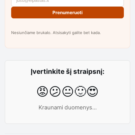
Prenumeruoti
Nesiunčiame brukalo. Atsisakyti galite bet kada.
Įvertinkite šį straipsnį:
😡
😕
😐
🙂
😍
Kraunami duomenys...