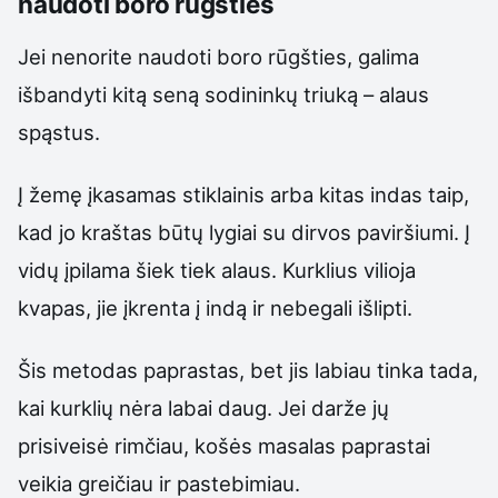
naudoti boro rūgšties
Jei nenorite naudoti boro rūgšties, galima
išbandyti kitą seną sodininkų triuką – alaus
spąstus.
Į žemę įkasamas stiklainis arba kitas indas taip,
kad jo kraštas būtų lygiai su dirvos paviršiumi. Į
vidų įpilama šiek tiek alaus. Kurklius vilioja
kvapas, jie įkrenta į indą ir nebegali išlipti.
Šis metodas paprastas, bet jis labiau tinka tada,
kai kurklių nėra labai daug. Jei darže jų
prisiveisė rimčiau, košės masalas paprastai
veikia greičiau ir pastebimiau.