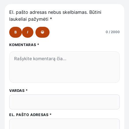
El. pašto adresas nebus skelbiamas.
Būtini
laukeliai pažymėti
*
B
I
😀
0 / 2000
KOMENTARAS
*
VARDAS
*
EL. PAŠTO ADRESAS
*