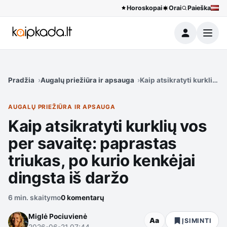
Horoskopai
Orai
Paieška
Meniu
Pradžia
Augalų priežiūra ir apsauga
Kaip atsikratyti kurklių v
AUGALŲ PRIEŽIŪRA IR APSAUGA
Kaip atsikratyti kurklių vos
per savaitę: paprastas
triukas, po kurio kenkėjai
dingsta iš daržo
6 min. skaitymo
0 komentarų
Miglė Pociuvienė
Aa
ĮSIMINTI
2026-06-21 07:44