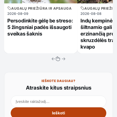
AUGALŲ PRIEŽIŪRA IR APSAUGA
AUGALŲ PRIEŽIŪ
2026-08-09
2026-08-08
Persodinkite gėlę be streso:
Indų kempinėlė
5 žingsniai padės išsaugoti
šiltnamio gali i
sveikas šaknis
erzinančią pro
skruzdėlės trau
kvapo
←
→
IEŠKOTE DAUGIAU?
Atraskite kitus straipsnius
Ieškoti straipsnių
Ieškoti