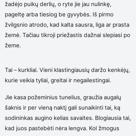
žadėjo puikų derlių, o ryte jie jau nulinkę,
pageltę arba tiesiog be gyvybės. Iš pirmo
žvilgsnio atrodo, kad kalta sausra, liga ar prasta
žemė. Tačiau tikroji priežastis dažnai slepiasi po
žeme.
Tai – kurkliai. Vieni klastingiausių daržo kenkėjų,
kurie veikia tyliai, greitai ir negailestingai.
Jie kasa požeminius tunelius, graužia augalų
šaknis ir per vieną naktį gali sunaikinti tai, ką
sodininkas augino kelias savaites. Blogiausia tai,
kad juos pastebėti nėra lengva. Kol žmogus