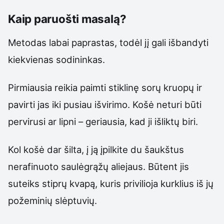
Kaip paruošti masalą?
Metodas labai paprastas, todėl jį gali išbandyti
kiekvienas sodininkas.
Pirmiausia reikia paimti stiklinę sorų kruopų ir
pavirti jas iki pusiau išvirimo. Košė neturi būti
pervirusi ar lipni – geriausia, kad ji išliktų biri.
Kol košė dar šilta, į ją įpilkite du šaukštus
nerafinuoto saulėgrąžų aliejaus. Būtent jis
suteiks stiprų kvapą, kuris privilioja kurklius iš jų
požeminių slėptuvių.