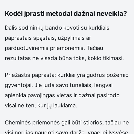
Kodėl įprasti metodai dažnai neveikia?
Dalis sodininkų bando kovoti su kurkliais
paprastais spąstais, užpylimais ar
parduotuvinėmis priemonėmis. Tačiau
rezultatas ne visada būna toks, kokio tikimasi.
Priežastis paprasta: kurkliai yra gudrūs požemio
gyventojai. Jie juda savo tuneliais, lengvai
aplenkia pavojingas vietas ir dažnai pasirodo
visai ne ten, kur jų laukiama.
Cheminės priemonės gali būti stiprios, tačiau ne
visi nori jas naudoti savo darže, ypač jei lysvėse