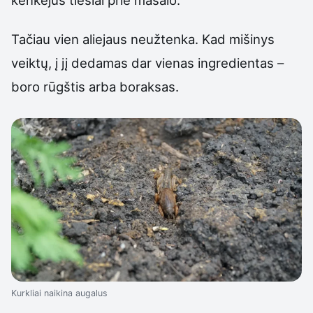
kenkėjus tiesiai prie masalo.
Tačiau vien aliejaus neužtenka. Kad mišinys
veiktų, į jį dedamas dar vienas ingredientas –
boro rūgštis arba boraksas.
Kurkliai naikina augalus