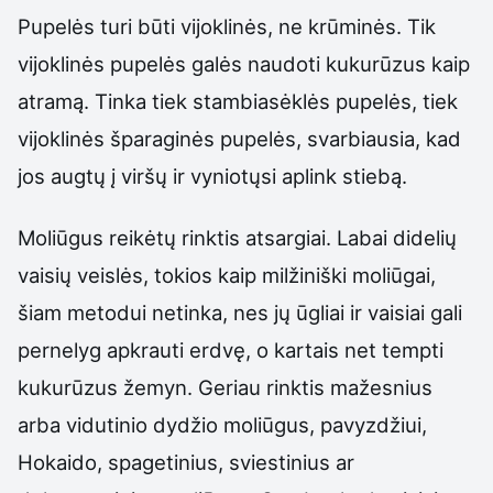
Pupelės turi būti vijoklinės, ne krūminės. Tik
vijoklinės pupelės galės naudoti kukurūzus kaip
atramą. Tinka tiek stambiasėklės pupelės, tiek
vijoklinės šparaginės pupelės, svarbiausia, kad
jos augtų į viršų ir vyniotųsi aplink stiebą.
Moliūgus reikėtų rinktis atsargiai. Labai didelių
vaisių veislės, tokios kaip milžiniški moliūgai,
šiam metodui netinka, nes jų ūgliai ir vaisiai gali
pernelyg apkrauti erdvę, o kartais net tempti
kukurūzus žemyn. Geriau rinktis mažesnius
arba vidutinio dydžio moliūgus, pavyzdžiui,
Hokaido, spagetinius, sviestinius ar