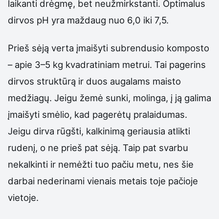
laikanti drėgmę, bet neužmirkstanti. Optimalus
dirvos pH yra maždaug nuo 6,0 iki 7,5.
Prieš sėją verta įmaišyti subrendusio komposto
– apie 3–5 kg kvadratiniam metrui. Tai pagerins
dirvos struktūrą ir duos augalams maisto
medžiagų. Jeigu žemė sunki, molinga, į ją galima
įmaišyti smėlio, kad pagerėtų pralaidumas.
Jeigu dirva rūgšti, kalkinimą geriausia atlikti
rudenį, o ne prieš pat sėją. Taip pat svarbu
nekalkinti ir nemėžti tuo pačiu metu, nes šie
darbai nederinami vienais metais toje pačioje
vietoje.