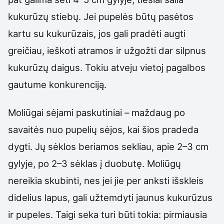
kukurūzų stiebų. Jei pupelės būtų pasėtos
kartu su kukurūzais, jos gali pradėti augti
greičiau, ieškoti atramos ir užgožti dar silpnus
kukurūzų daigus. Tokiu atveju vietoj pagalbos
gautume konkurenciją.
Moliūgai sėjami paskutiniai – maždaug po
savaitės nuo pupelių sėjos, kai šios pradeda
dygti. Jų sėklos beriamos sekliau, apie 2–3 cm
gylyje, po 2–3 sėklas į duobutę. Moliūgų
nereikia skubinti, nes jei jie per anksti išskleis
didelius lapus, gali užtemdyti jaunus kukurūzus
ir pupeles. Taigi seka turi būti tokia: pirmiausia