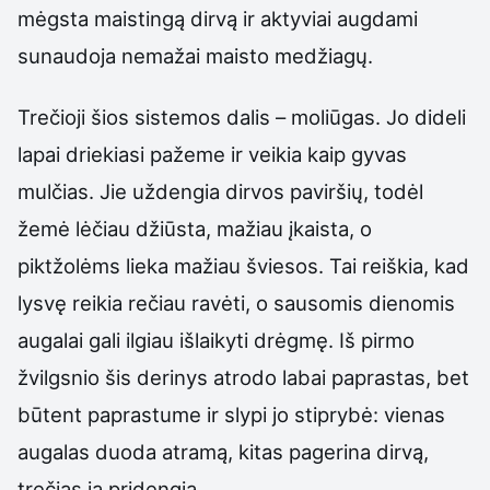
mėgsta maistingą dirvą ir aktyviai augdami
sunaudoja nemažai maisto medžiagų.
Trečioji šios sistemos dalis – moliūgas. Jo dideli
lapai driekiasi pažeme ir veikia kaip gyvas
mulčias. Jie uždengia dirvos paviršių, todėl
žemė lėčiau džiūsta, mažiau įkaista, o
piktžolėms lieka mažiau šviesos. Tai reiškia, kad
lysvę reikia rečiau ravėti, o sausomis dienomis
augalai gali ilgiau išlaikyti drėgmę. Iš pirmo
žvilgsnio šis derinys atrodo labai paprastas, bet
būtent paprastume ir slypi jo stiprybė: vienas
augalas duoda atramą, kitas pagerina dirvą,
trečias ją pridengia.