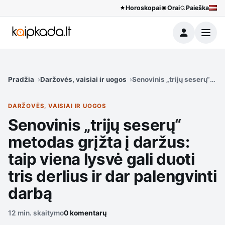
Horoskopai
Orai
Paieška
Meniu
Pradžia
Daržovės, vaisiai ir uogos
Senovinis „trijų seserų“ meto
DARŽOVĖS, VAISIAI IR UOGOS
Senovinis „trijų seserų“
metodas grįžta į daržus:
taip viena lysvė gali duoti
tris derlius ir dar palengvinti
darbą
12 min. skaitymo
0 komentarų