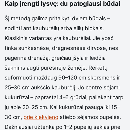
Kaip įrengti lysvę: du patogiausi būdai
Šį metodą galima pritaikyti dviem būdais –
sodinti ant kauburėlių arba eilių blokais.
Klasikinis variantas yra kauburėliai. Jie ypač
tinka sunkesnėse, drėgnesnėse dirvose, nes
pagerina drenažą, greičiau įšyla ir leidžia
šaknims augti puresnėje žemėje. Reikėtų
suformuoti maždaug 90–120 cm skersmens ir
25–30 cm aukščio kauburėlį. Jo centre sėjami
kukurūzai – paprastai 4–6 grūdai, paliekant tarp
jų apie 20–25 cm. Kai kukurūzai paauga iki 15–
30 cm,
prie kiekvieno
stiebo sėjamos pupelės.
Dažniausiai užtenka po 1–2 pupelių sėklas prie