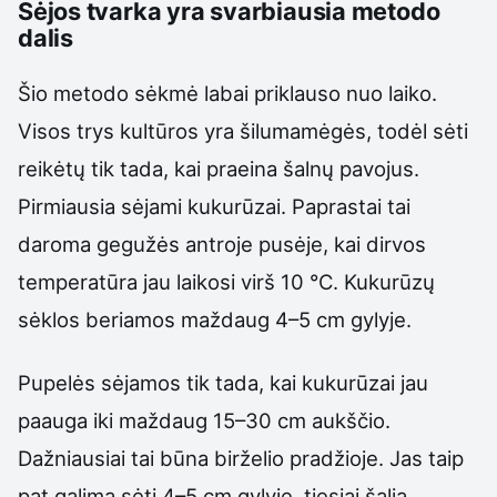
Sėjos tvarka yra svarbiausia metodo
dalis
Šio metodo sėkmė labai priklauso nuo laiko.
Visos trys kultūros yra šilumamėgės, todėl sėti
reikėtų tik tada, kai praeina šalnų pavojus.
Pirmiausia sėjami kukurūzai. Paprastai tai
daroma gegužės antroje pusėje, kai dirvos
temperatūra jau laikosi virš 10 °C. Kukurūzų
sėklos beriamos maždaug 4–5 cm gylyje.
Pupelės sėjamos tik tada, kai kukurūzai jau
paauga iki maždaug 15–30 cm aukščio.
Dažniausiai tai būna birželio pradžioje. Jas taip
pat galima sėti 4–5 cm gylyje, tiesiai šalia