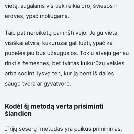
vietą, augalams vis tiek reikia oro, šviesos ir
erdvės, ypač moliūgams.
Taip pat nereikėtų pamiršti vėjo. Jeigu vieta
visiškai atvira, kukurūzai gali lūžti, ypač kai
pupelės jau bus užaugusios. Tokiu atveju geriau
rinktis žemesnes, bet tvirtas kukurūzų veisles
arba sodinti lysvę ten, kur ją bent iš dalies
saugo tvora ar gyvatvorė.
Kodėl šį metodą verta prisiminti
šiandien
„Trijų seserų“ metodas yra puikus priminimas,