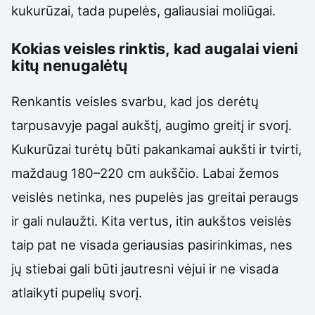
kukurūzai, tada pupelės, galiausiai moliūgai.
Kokias veisles rinktis, kad augalai vieni
kitų nenugalėtų
Renkantis veisles svarbu, kad jos derėtų
tarpusavyje pagal aukštį, augimo greitį ir svorį.
Kukurūzai turėtų būti pakankamai aukšti ir tvirti,
maždaug 180–220 cm aukščio. Labai žemos
veislės netinka, nes pupelės jas greitai peraugs
ir gali nulaužti. Kita vertus, itin aukštos veislės
taip pat ne visada geriausias pasirinkimas, nes
jų stiebai gali būti jautresni vėjui ir ne visada
atlaikyti pupelių svorį.