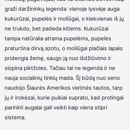
graži daržininkų legenda: vienoje lysvėje auga
kukurūzai, pupelės ir moliūgai, o kiekvienas iš jų
ne trukdo, bet padeda kitiems. Kukurūzai
tampa natūralia atrama pupelėms, pupelės
praturtina dirvą azotu, o moliūgai plačiais lapais
pridengia žemę, saugo ją nuo išdžiūvimo ir
slopina piktžoles. Tačiau tai ne legenda ir ne
nauja socialinių tinklų mada. Šį būdą nuo seno
naudojo Šiaurės Amerikos vietinės tautos, tarp
jų ir irokėzai, kurie puikiai suprato, kad protingai
parinkti augalai gali veikti kaip viena stipri
sistema.