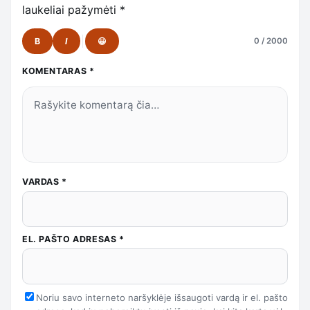
laukeliai pažymėti
*
B
I
😀
0 / 2000
KOMENTARAS
*
VARDAS
*
EL. PAŠTO ADRESAS
*
Noriu savo interneto naršyklėje išsaugoti vardą ir el. pašto