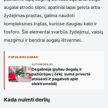
augalai atrodo silpni, apatiniai lapai gelsta arba
žydėjimas prastas, galima naudoti
kompleksines trąšas, kuriose daugiau kalio ir
fosforo. Šie elementai svarbūs žydėjimui, vaisių
mezgimui ir bendrai augalų ištvermei.
POPULIARU DABAR:
AUTOMOBILIAI
Degalinėje įpyliau degalų ir
pažiūrėjau į čekį: suma privertė
atsisėsti ir pagalvoti apie
elektromobilį
Kada nuimti derlių