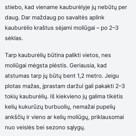
stiebo, kad viename kauburėlyje jų nebūtų per
daug. Dar maždaug po savaitės aplink
kauburėlio kraštus sėjami moliūgai – po 2–3
sėklas.
Tarp kauburėlių būtina palikti vietos, nes
moliūgai mėgsta plėstis. Geriausia, kad
atstumas tarp jų būtų bent 1,2 metro. Jeigu
plotas mažas, įprastam daržui gali pakakti 2–3
tokių kauburėlių. Iš kiekvieno jų galima tikėtis
kelių kukurūzų burbuolių, nemažai pupelių
ankščių ir vieno ar kelių moliūgų, priklausomai
nuo veislės bei sezono sąlygų.