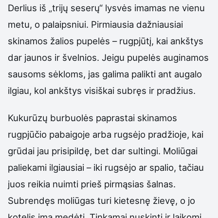
Derlius iš „trijų seserų“ lysvės imamas ne vienu
metu, o palaipsniui. Pirmiausia dažniausiai
skinamos žalios pupelės – rugpjūtį, kai ankštys
dar jaunos ir švelnios. Jeigu pupelės auginamos
sausoms sėkloms, jas galima palikti ant augalo
ilgiau, kol ankštys visiškai subręs ir pradžius.
Kukurūzų burbuolės paprastai skinamos
rugpjūčio pabaigoje arba rugsėjo pradžioje, kai
grūdai jau prisipildę, bet dar sultingi. Moliūgai
paliekami ilgiausiai – iki rugsėjo ar spalio, tačiau
juos reikia nuimti prieš pirmąsias šalnas.
Subrendęs moliūgas turi kietesnę žievę, o jo
kotelis ima medėti. Tinkamai nuskinti ir laikomi