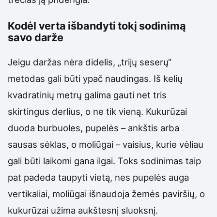
Kodėl verta išbandyti tokį sodinimą
savo darže
Jeigu daržas nėra didelis, „trijų seserų“
metodas gali būti ypač naudingas. Iš kelių
kvadratinių metrų galima gauti net tris
skirtingus derlius, o ne tik vieną. Kukurūzai
duoda burbuoles, pupelės – ankštis arba
sausas sėklas, o moliūgai – vaisius, kurie vėliau
gali būti laikomi gana ilgai. Toks sodinimas taip
pat padeda taupyti vietą, nes pupelės auga
vertikaliai, moliūgai išnaudoja žemės paviršių, o
kukurūzai užima aukštesnį sluoksnį.