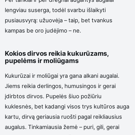
lengviau suserga, todėl svarbu išlaikyti
pusiausvyrą: užuovėja – taip, bet tvankus
kampas be oro judėjimo – ne.
Kokios dirvos reikia kukurūzams,
pupelėms ir moliūgams
Kukurūzai ir moliūgai yra gana alkani augalai.
Jiems reikia derlingos, humusingos ir gerai
įdirbtos dirvos. Pupelės šiuo požiūriu
kuklesnės, bet kadangi visos trys kultūros auga
kartu, dirvą geriausia ruošti pagal reikliausius
augalus. Tinkamiausia žemė – puri, gili, gerai