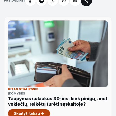
PASIDALINTI
KITAS STRAIPSNIS
ĮDOMYBĖS
Taupymas sulaukus 30-ies: kiek pinigų, anot
vokiečių, reikėtų turėti sąskaitoje?
Skaityti toliau →