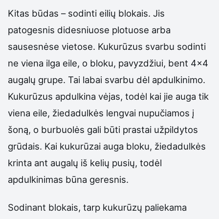
Kitas būdas – sodinti eilių blokais. Jis
patogesnis didesniuose plotuose arba
sausesnėse vietose. Kukurūzus svarbu sodinti
ne viena ilga eile, o bloku, pavyzdžiui, bent 4×4
augalų grupe. Tai labai svarbu dėl apdulkinimo.
Kukurūzus apdulkina vėjas, todėl kai jie auga tik
viena eile, žiedadulkės lengvai nupučiamos į
šoną, o burbuolės gali būti prastai užpildytos
grūdais. Kai kukurūzai auga bloku, žiedadulkės
krinta ant augalų iš kelių pusių, todėl
apdulkinimas būna geresnis.
Sodinant blokais, tarp kukurūzų paliekama