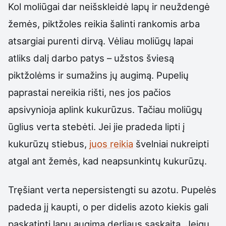
Kol moliūgai dar neišskleidė lapų ir neuždengė
žemės, piktžoles reikia šalinti rankomis arba
atsargiai purenti dirvą. Vėliau moliūgų lapai
atliks dalį darbo patys – užstos šviesą
piktžolėms ir sumažins jų augimą. Pupelių
paprastai nereikia rišti, nes jos pačios
apsivynioja aplink kukurūzus. Tačiau moliūgų
ūglius verta stebėti. Jei jie pradeda lipti į
kukurūzų stiebus,
juos reikia
švelniai nukreipti
atgal ant žemės, kad neapsunkintų kukurūzų.
Tręšiant verta nepersistengti su azotu. Pupelės
padeda jį kaupti, o per didelis azoto kiekis gali
paskatinti lapų augimą derliaus sąskaita. Jeigu