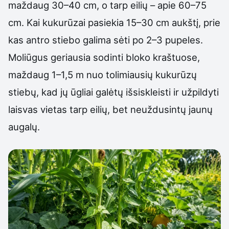
maždaug 30–40 cm, o tarp eilių – apie 60–75
cm. Kai kukurūzai pasiekia 15–30 cm aukštį, prie
kas antro stiebo galima sėti po 2–3 pupeles.
Moliūgus geriausia sodinti bloko kraštuose,
maždaug 1–1,5 m nuo tolimiausių kukurūzų
stiebų, kad jų ūgliai galėtų išsiskleisti ir užpildyti
laisvas vietas tarp eilių, bet neuždusintų jaunų
augalų.