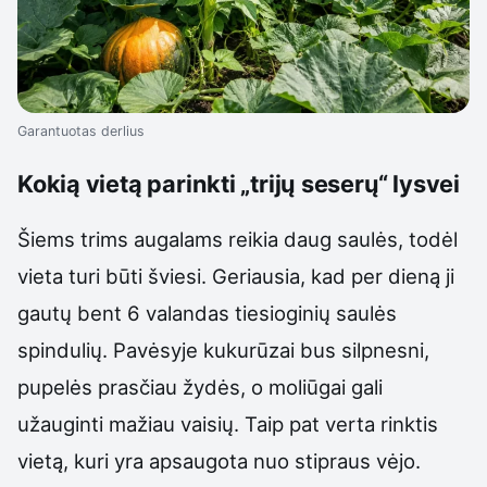
Garantuotas derlius
Kokią vietą parinkti „trijų seserų“ lysvei
Šiems trims augalams reikia daug saulės, todėl
vieta turi būti šviesi. Geriausia, kad per dieną ji
gautų bent 6 valandas tiesioginių saulės
spindulių. Pavėsyje kukurūzai bus silpnesni,
pupelės prasčiau žydės, o moliūgai gali
užauginti mažiau vaisių. Taip pat verta rinktis
vietą, kuri yra apsaugota nuo stipraus vėjo.