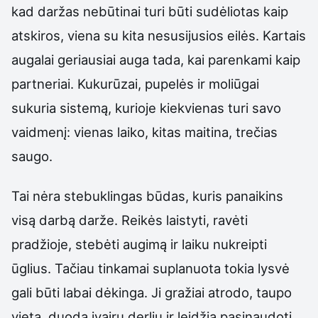
kad daržas nebūtinai turi būti sudėliotas kaip
atskiros, viena su kita nesusijusios eilės. Kartais
augalai geriausiai auga tada, kai parenkami kaip
partneriai. Kukurūzai, pupelės ir moliūgai
sukuria sistemą, kurioje kiekvienas turi savo
vaidmenį: vienas laiko, kitas maitina, trečias
saugo.
Tai nėra stebuklingas būdas, kuris panaikins
visą darbą darže. Reikės laistyti, ravėti
pradžioje, stebėti augimą ir laiku nukreipti
ūglius. Tačiau tinkamai suplanuota tokia lysvė
gali būti labai dėkinga. Ji gražiai atrodo, taupo
vietą, duoda įvairų derlių ir leidžia pasinaudoti