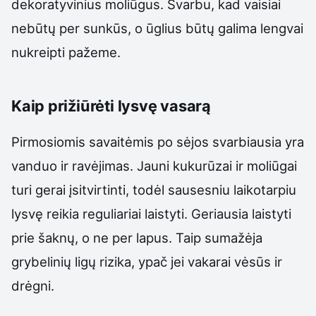
dekoratyvinius moliūgus. Svarbu, kad vaisiai
nebūtų per sunkūs, o ūglius būtų galima lengvai
nukreipti pažeme.
Kaip prižiūrėti lysvę vasarą
Pirmosiomis savaitėmis po sėjos svarbiausia yra
vanduo ir ravėjimas. Jauni kukurūzai ir moliūgai
turi gerai įsitvirtinti, todėl sausesniu laikotarpiu
lysvę reikia reguliariai laistyti. Geriausia laistyti
prie šaknų, o ne per lapus. Taip sumažėja
grybelinių ligų rizika, ypač jei vakarai vėsūs ir
drėgni.