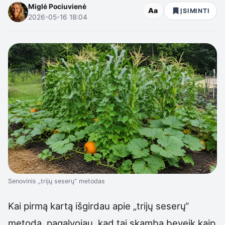
Miglė Pociuvienė
Aa
ĮSIMINTI
2026-05-16 18:04
Senovinis „trijų seserų“ metodas
Kai pirmą kartą išgirdau apie „trijų seserų“
metodą, pagalvojau, kad tai skamba beveik kaip