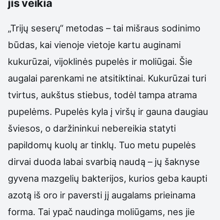
jis veikia
„Trijų seserų“ metodas – tai mišraus sodinimo
būdas, kai vienoje vietoje kartu auginami
kukurūzai, vijoklinės pupelės ir moliūgai. Šie
augalai parenkami ne atsitiktinai. Kukurūzai turi
tvirtus, aukštus stiebus, todėl tampa atrama
pupelėms. Pupelės kyla į viršų ir gauna daugiau
šviesos, o daržininkui nebereikia statyti
papildomų kuolų ar tinklų. Tuo metu pupelės
dirvai duoda labai svarbią naudą – jų šaknyse
gyvena mazgelių bakterijos, kurios geba kaupti
azotą iš oro ir paversti jį augalams prieinama
forma. Tai ypač naudinga moliūgams, nes jie