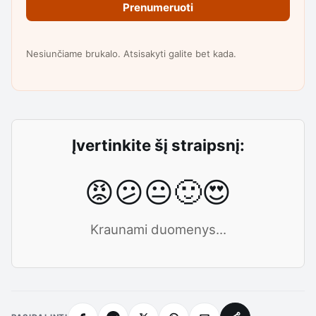
Prenumeruoti
Nesiunčiame brukalo. Atsisakyti galite bet kada.
Įvertinkite šį straipsnį:
😡
😕
😐
🙂
😍
Kraunami duomenys...