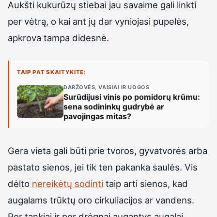
Aukšti kukurūzų stiebai jau savaime gali linkti
per vėtrą, o kai ant jų dar vyniojasi pupelės,
apkrova tampa didesnė.
TAIP PAT SKAITYKITE:
DARŽOVĖS, VAISIAI IR UOGOS
Surūdijusi vinis po pomidorų krūmu:
sena sodininkų gudrybė ar
pavojingas mitas?
Gera vieta gali būti prie tvoros, gyvatvorės arba
pastato sienos, jei tik ten pakanka saulės. Vis
dėlto
nereikėtų sodinti
taip arti sienos, kad
augalams trūktų oro cirkuliacijos ar vandens.
Per tankiai ir per drėgnai augantys augalai