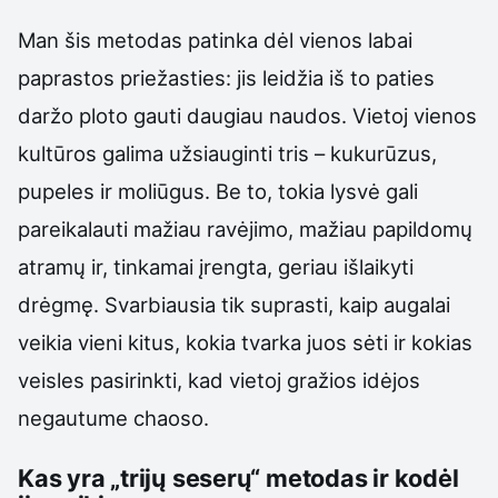
Man šis metodas patinka dėl vienos labai
paprastos priežasties: jis leidžia iš to paties
daržo ploto gauti daugiau naudos. Vietoj vienos
kultūros galima užsiauginti tris – kukurūzus,
pupeles ir moliūgus. Be to, tokia lysvė gali
pareikalauti mažiau ravėjimo, mažiau papildomų
atramų ir, tinkamai įrengta, geriau išlaikyti
drėgmę. Svarbiausia tik suprasti, kaip augalai
veikia vieni kitus, kokia tvarka juos sėti ir kokias
veisles pasirinkti, kad vietoj gražios idėjos
negautume chaoso.
Kas yra „trijų seserų“ metodas ir kodėl