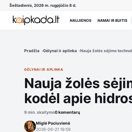
Šeštadienis, 2026 m. rugpjūčio 8 d.
NAUJIENOS
NAMAI IR BUITIS
Pradžia
Gėlynai ir aplinka
Nauja žolės sėjimo technol
GĖLYNAI IR APLINKA
Nauja žolės sėji
kodėl apie hidro
9 min. skaitymo
0 komentarų
Miglė Pociuvienė
2026-06-21 19:59