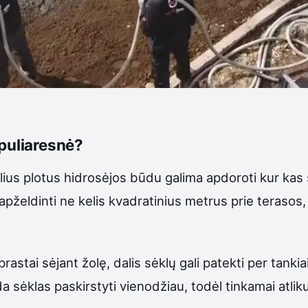
opuliaresnė?
elius plotus hidrosėjos būdu galima apdoroti kur kas 
 apželdinti ne kelis kvadratinius metrus prie terasos,
rastai sėjant žolę, dalis sėklų gali patekti per tankiai
sėklas paskirstyti vienodžiau, todėl tinkamai atliku