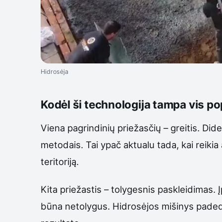
Hidrosėja
Kodėl ši technologija tampa vis p
Viena pagrindinių priežasčių – greitis. Did
metodais. Tai ypač aktualu tada, kai reikia
teritoriją.
Kita priežastis – tolygesnis paskleidimas. Įp
būna netolygus. Hidrosėjos mišinys padeda 