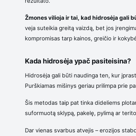
rezultato.
Žmones vilioja ir tai, kad hidrosėja gali
veja suteikia greitą vaizdą, bet jos įrengi
kompromisas tarp kainos, greičio ir kokyb
Kada hidrosėja ypač pasiteisina?
Hidrosėja gali būti naudinga ten, kur įpras
Purškiamas mišinys geriau prilimpa prie pavi
Šis metodas taip pat tinka dideliems plotam
suformuotą sklypą, pakelę, pylimą ar teritor
Dar vienas svarbus atvejis – erozijos stabd