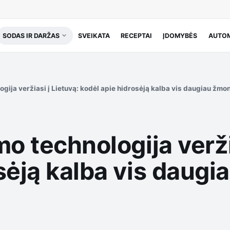
SODAS IR DARŽAS
SVEIKATA
RECEPTAI
ĮDOMYBĖS
AUTOM
ogija veržiasi į Lietuvą: kodėl apie hidrosėją kalba vis daugiau žmo
mo technologija verži
sėją kalba vis daug