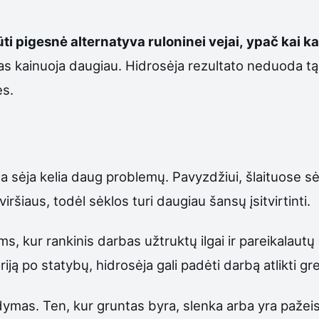
 būti pigesnė alternatyva ruloninei vejai, ypač kai 
mas kainuoja daugiau. Hidrosėja rezultato neduoda tą 
ės.
ta sėja kelia daug problemų. Pavyzdžiui, šlaituose sėk
ršiaus, todėl sėklos turi daugiau šansų įsitvirtinti.
s, kur rankinis darbas užtruktų ilgai ir pareikalautų 
iją po statybų, hidrosėja gali padėti darbą atlikti gre
ymas. Ten, kur gruntas byra, slenka arba yra pažeistas