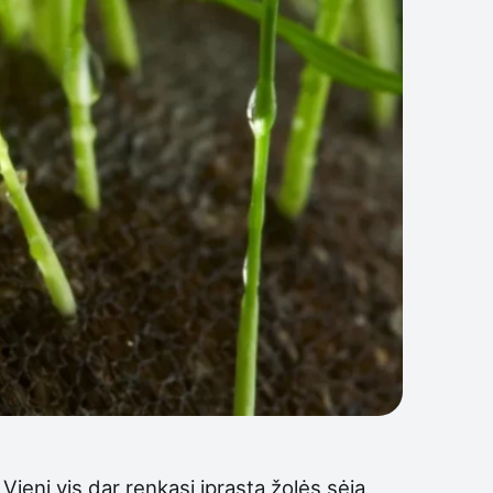
Vieni vis dar renkasi įprastą žolės sėją,