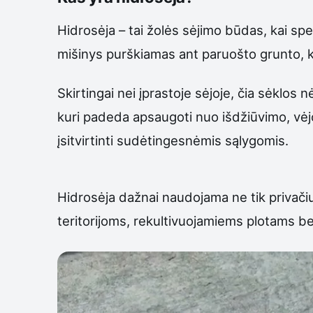
Hidrosėja – tai žolės sėjimo būdas, kai spe
mišinys purškiamas ant paruošto grunto, k
Skirtingai nei įprastoje sėjoje, čia sėklo
kuri padeda apsaugoti nuo išdžiūvimo, vėjo
įsitvirtinti sudėtingesnėmis sąlygomis.
Hidrosėja dažnai naudojama ne tik privači
teritorijoms, rekultivuojamiems plotams bei 