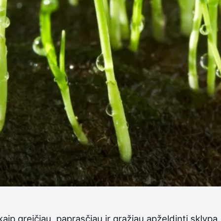
ip greičiau, paprasčiau ir gražiau apželdinti sklypą. 