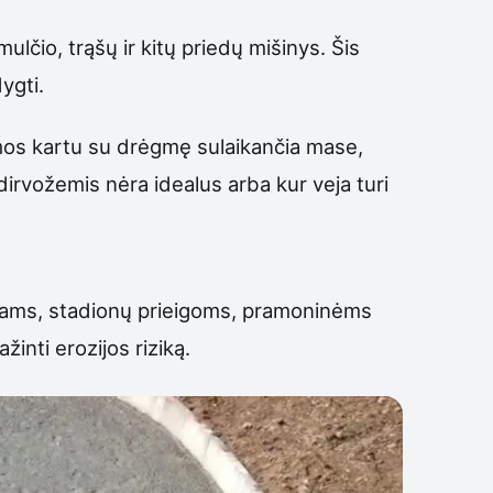
lčio, trąšų ir kitų priedų mišinys. Šis
ygti.
iamos kartu su drėgmę sulaikančia mase,
dirvožemis nėra idealus arba kur veja turi
arkams, stadionų prieigoms, pramoninėms
žinti erozijos riziką.