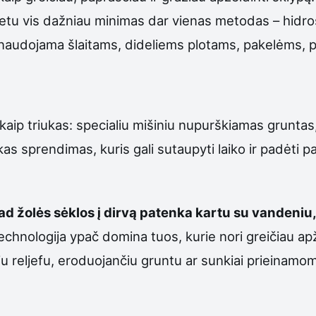
u metu vis dažniau minimas dar vienas metodas – hidro
ai naudojama šlaitams, dideliems plotams, pakelėms,
kaip triukas: specialiu mišiniu nupurškiamas gruntas,
s sprendimas, kuris gali sutaupyti laiko ir padėti pa
d žolės sėklos į dirvą patenka kartu su vandeniu, m
echnologija ypač domina tuos, kurie nori greičiau ap
u reljefu, eroduojančiu gruntu ar sunkiai prieinamomi