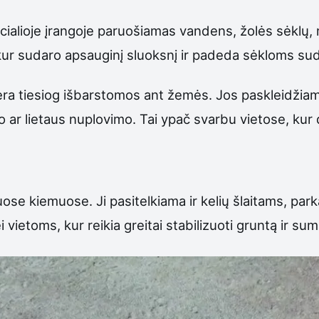
cialioje įrangoje paruošiamas vandens, žolės sėklų, mu
ur sudaro apsauginį sluoksnį ir padeda sėkloms sud
s nėra tiesiog išbarstomos ant žemės. Jos paskleidž
 ar lietaus nuplovimo. Tai ypač svarbu vietose, kur 
uose kiemuose. Ji pasitelkiama ir kelių šlaitams, p
vietoms, kur reikia greitai stabilizuoti gruntą ir suma