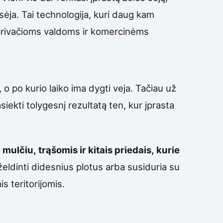
sėja. Tai technologija, kuri daug kam
 privačioms valdoms ir komercinėms
 o po kurio laiko ima dygti veja. Tačiau už
siekti tolygesnį rezultatą ten, kur įprasta
ulčiu, trąšomis ir kitais priedais, kurie
želdinti didesnius plotus arba susiduria su
s teritorijomis.