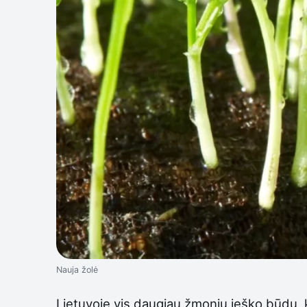
Nauja žolė
Lietuvoje vis daugiau žmonių ieško būdų, ka