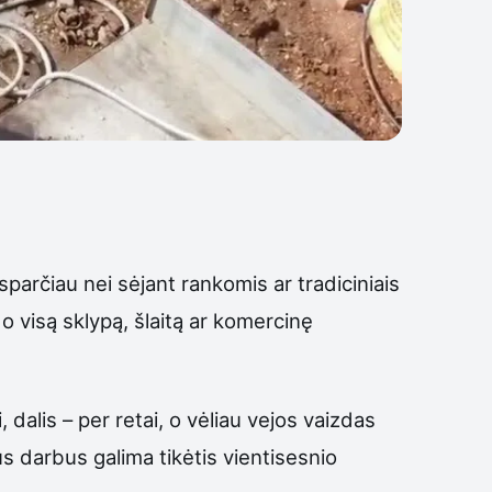
sparčiau nei sėjant rankomis ar tradiciniais
 o visą sklypą, šlaitą ar komercinę
, dalis – per retai, o vėliau vejos vaizdas
s darbus galima tikėtis vientisesnio