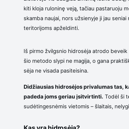
kiti kloja ruloninę veją, tačiau pastaruoj
skamba naujai, nors užsienyje ji jau seni
teritorijoms apželdinti.
Iš pirmo žvilgsnio hidrosėja atrodo beveik 
šio metodo slypi ne magija, o gana praktiška
sėja ne visada pasiteisina.
Didžiausias hidrosėjos privalumas tas, ka
padeda joms geriau įsitvirtinti.
Todėl ši t
sudėtingesnėmis vietomis – šlaitais, nelygi
Kas yra hidrosėja?