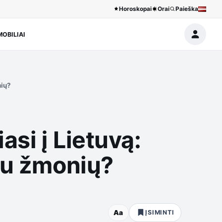
Horoskopai
Orai
Paieška
OBILIAI
nių?
asi į Lietuvą:
iau žmonių?
Aa
ĮSIMINTI