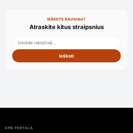
IEŠKOTE DAUGIAU?
Atraskite kitus straipsnius
Ieškoti straipsnių
Ieškoti
APIE PORTALĄ