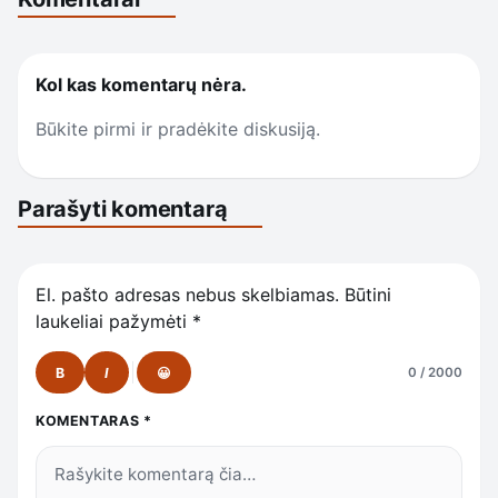
Kol kas komentarų nėra.
Būkite pirmi ir pradėkite diskusiją.
Parašyti komentarą
El. pašto adresas nebus skelbiamas.
Būtini
laukeliai pažymėti
*
B
I
😀
0 / 2000
KOMENTARAS
*