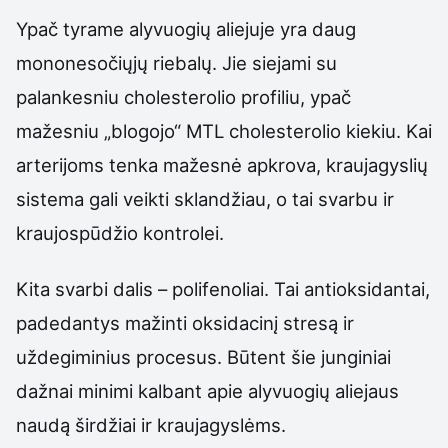
Ypač tyrame alyvuogių aliejuje yra daug
mononesočiųjų riebalų. Jie siejami su
palankesniu cholesterolio profiliu, ypač
mažesniu „blogojo“ MTL cholesterolio kiekiu. Kai
arterijoms tenka mažesnė apkrova, kraujagyslių
sistema gali veikti sklandžiau, o tai svarbu ir
kraujospūdžio kontrolei.
Kita svarbi dalis – polifenoliai. Tai antioksidantai,
padedantys mažinti oksidacinį stresą ir
uždegiminius procesus. Būtent šie junginiai
dažnai minimi kalbant apie alyvuogių aliejaus
naudą širdžiai ir kraujagyslėms.