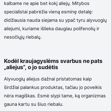
kalbame ne apie bet kokį aliejų. Mitybos
specialistai pabrėžia vieną esminę detalę:
didžiausia nauda siejama su ypač tyru alyvuogių
aliejumi, kuriame išlieka daugiau polifenolių ir
nesočiųjų riebalų.
Kodėl kraujagyslėms svarbus ne pats
„aliejus“, o jo sudėtis
Alyvuogių aliejus dažnai pristatomas kaip
širdžiai palankus produktas, tačiau jo poveikis
nėra magiškas. Esmė slypi tame, ką organizmas
gauna kartu su šiuo riebalu.