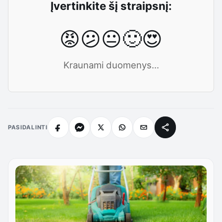
Įvertinkite šį straipsnį:
😡
😕
😐
🙂
😍
Kraunami duomenys...
PASIDALINTI