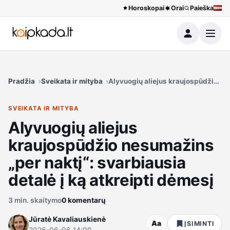
Horoskopai
Orai
Paieška
Meniu
Pradžia
Sveikata ir mityba
Alyvuogių aliejus kraujospūdžio nes
SVEIKATA IR MITYBA
Alyvuogių aliejus
kraujospūdžio nesumažins
„per naktį“: svarbiausia
detalė į ką atkreipti dėmesį
3 min. skaitymo
0 komentarų
Jūratė Kavaliauskienė
Aa
ĮSIMINTI
2026-06-06 14:00