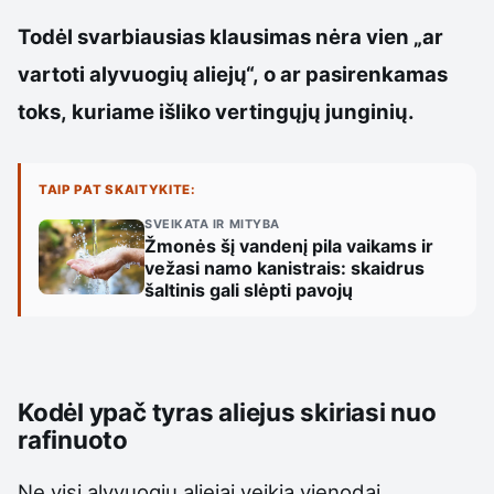
Todėl svarbiausias klausimas nėra vien „ar
vartoti alyvuogių aliejų“, o ar pasirenkamas
toks, kuriame išliko vertingųjų junginių.
TAIP PAT SKAITYKITE:
SVEIKATA IR MITYBA
Žmonės šį vandenį pila vaikams ir
vežasi namo kanistrais: skaidrus
šaltinis gali slėpti pavojų
Kodėl ypač tyras aliejus skiriasi nuo
rafinuoto
Ne visi alyvuogių aliejai veikia vienodai.