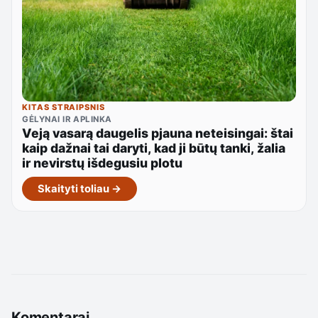
KITAS STRAIPSNIS
GĖLYNAI IR APLINKA
Veją vasarą daugelis pjauna neteisingai: štai
kaip dažnai tai daryti, kad ji būtų tanki, žalia
ir nevirstų išdegusiu plotu
Skaityti toliau →
Komentarai