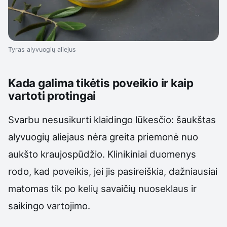
Tyras alyvuogių aliejus
Kada galima tikėtis poveikio ir kaip
vartoti protingai
Svarbu nesusikurti klaidingo lūkesčio: šaukštas
alyvuogių aliejaus nėra greita priemonė nuo
aukšto kraujospūdžio. Klinikiniai duomenys
rodo, kad poveikis, jei jis pasireiškia, dažniausiai
matomas tik po kelių savaičių nuoseklaus ir
saikingo vartojimo.