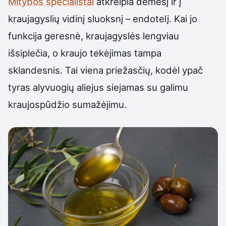
Mitybos specialistai
atkreipia dėmesį ir į
kraujagyslių vidinį sluoksnį – endotelį. Kai jo
funkcija geresnė, kraujagyslės lengviau
išsiplečia, o kraujo tekėjimas tampa
sklandesnis. Tai viena priežasčių, kodėl ypač
tyras alyvuogių aliejus siejamas su galimu
kraujospūdžio sumažėjimu.