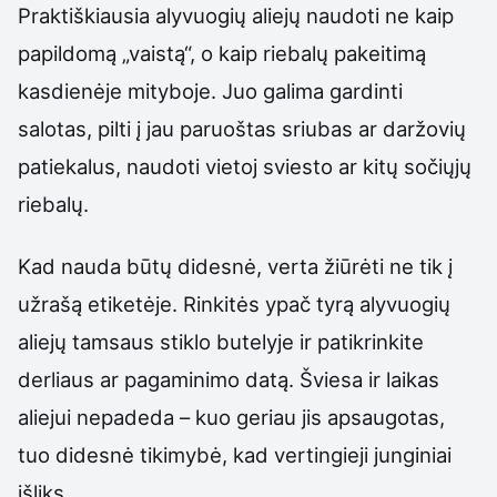
Praktiškiausia alyvuogių aliejų naudoti ne kaip
papildomą „vaistą“, o kaip riebalų pakeitimą
kasdienėje mityboje. Juo galima gardinti
salotas, pilti į jau paruoštas sriubas ar daržovių
patiekalus, naudoti vietoj sviesto ar kitų sočiųjų
riebalų.
Kad nauda būtų didesnė, verta žiūrėti ne tik į
užrašą etiketėje. Rinkitės ypač tyrą alyvuogių
aliejų tamsaus stiklo butelyje ir patikrinkite
derliaus ar pagaminimo datą. Šviesa ir laikas
aliejui nepadeda – kuo geriau jis apsaugotas,
tuo didesnė tikimybė, kad vertingieji junginiai
išliks.