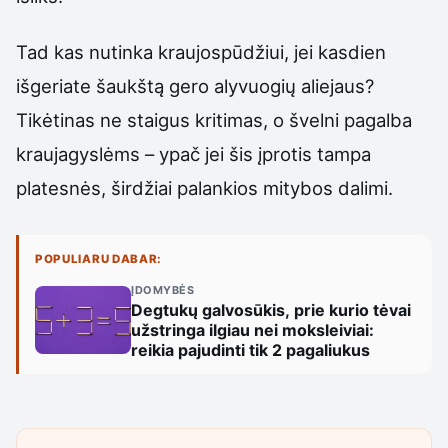
Tad kas nutinka kraujospūdžiui, jei kasdien
išgeriate šaukštą gero alyvuogių aliejaus?
Tikėtinas ne staigus kritimas, o švelni pagalba
kraujagyslėms – ypač jei šis įprotis tampa
platesnės, širdžiai palankios mitybos dalimi.
POPULIARU DABAR:
ĮDOMYBĖS
Degtukų galvosūkis, prie kurio tėvai
užstringa ilgiau nei moksleiviai:
reikia pajudinti tik 2 pagaliukus