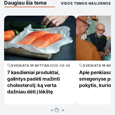
Daugiau šia tema
VISOS TEMOS NAUJIENOS
SVEIKATA IR MITYBA
2026-08-08
SVEIKATA IR MIT
7 kasdieniai produktai,
Apie penkiasd
galintys padėti mažinti
smegenyse pra
cholesterolį: ką verta
pokytis, kurio 
dažniau dėti į lėkštę
←
→