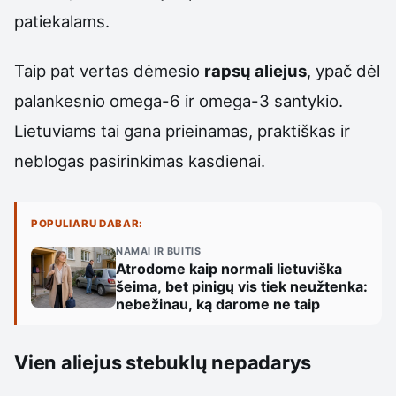
patiekalams.
Taip pat vertas dėmesio
rapsų aliejus
, ypač dėl
palankesnio omega-6 ir omega-3 santykio.
Lietuviams tai gana prieinamas, praktiškas ir
neblogas pasirinkimas kasdienai.
POPULIARU DABAR:
NAMAI IR BUITIS
Atrodome kaip normali lietuviška
šeima, bet pinigų vis tiek neužtenka:
nebežinau, ką darome ne taip
Vien aliejus stebuklų nepadarys