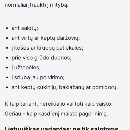
normaliai įtraukti į mitybą:
ant salotų;
ant virtų ar keptų daržovių;
į košes ar kruopų patiekalus;
prie viso grūdo duonos;
į užtepėles;
į sriubą jau po virimo;
ant keptų cukinijų, baklažanų ar pomidorų.
Kitaip tariant, nereikia jo vartoti kaip vaisto.
Geriau – kaip kasdienį maisto pagerinimą.
Lietuviškas variantas: ne tik salotoms