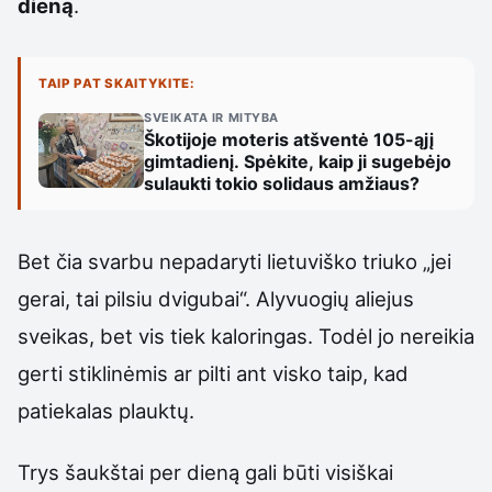
dieną
.
TAIP PAT SKAITYKITE:
SVEIKATA IR MITYBA
Škotijoje moteris atšventė 105-ąjį
gimtadienį. Spėkite, kaip ji sugebėjo
sulaukti tokio solidaus amžiaus?
Bet čia svarbu nepadaryti lietuviško triuko „jei
gerai, tai pilsiu dvigubai“. Alyvuogių aliejus
sveikas, bet vis tiek kaloringas. Todėl jo nereikia
gerti stiklinėmis ar pilti ant visko taip, kad
patiekalas plauktų.
Trys šaukštai per dieną gali būti visiškai