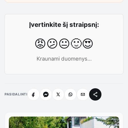
Įvertinkite šį straipsnį:
😡
😕
😐
🙂
😍
Kraunami duomenys...
PASIDALINTI