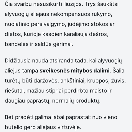
Čia svarbu nesusikurti iliuzijos. Trys šaukštai
alyvuogių aliejaus nekompensuos rūkymo,
nuolatinio persivalgymo, judėjimo stokos ar
dietos, kurioje kasdien karaliauja dešros,
bandelės ir saldūs gėrimai.
Didžiausia nauda atsiranda tada, kai alyvuogių
aliejus tampa
sveikesnės mitybos dalimi
. Šalia
turėtų būti daržovės, ankštiniai, kruopos, žuvis,
riešutai, mažiau stipriai perdirbto maisto ir
daugiau paprastų, normalių produktų.
Bet pradėti galima labai paprastai: nuo vieno
butelio gero aliejaus virtuvėje.