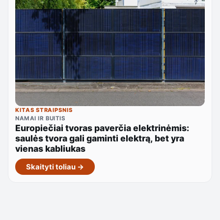
KITAS STRAIPSNIS
NAMAI IR BUITIS
Europiečiai tvoras paverčia elektrinėmis:
saulės tvora gali gaminti elektrą, bet yra
vienas kabliukas
Skaityti toliau →