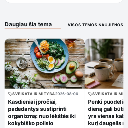
Daugiau šia tema
VISOS TEMOS NAUJIENOS
SVEIKATA IR MITYBA
2026-08-06
SVEIKATA IR MIT
Kasdieniai įpročiai,
Penki puodeliai
padedantys sustiprinti
dieną gali būti 
organizmą: nuo lėkštės iki
yra vienas kabl
kokybiško poilsio
kurį daugelis n