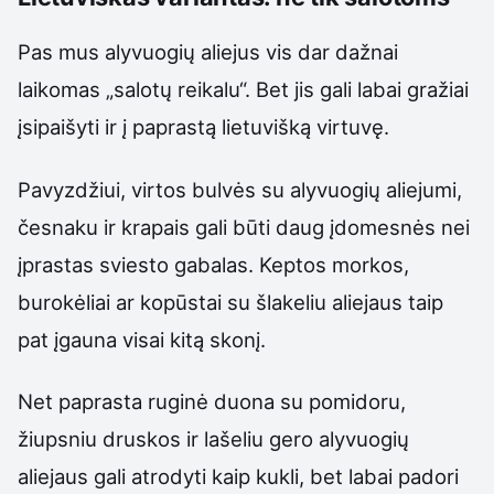
Pas mus alyvuogių aliejus vis dar dažnai
laikomas „salotų reikalu“. Bet jis gali labai gražiai
įsipaišyti ir į paprastą lietuvišką virtuvę.
Pavyzdžiui, virtos bulvės su alyvuogių aliejumi,
česnaku ir krapais gali būti daug įdomesnės nei
įprastas sviesto gabalas. Keptos morkos,
burokėliai ar kopūstai su šlakeliu aliejaus taip
pat įgauna visai kitą skonį.
Net paprasta ruginė duona su pomidoru,
žiupsniu druskos ir lašeliu gero alyvuogių
aliejaus gali atrodyti kaip kukli, bet labai padori