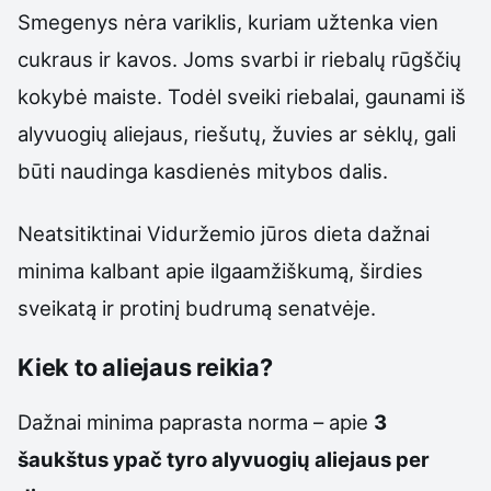
Smegenys nėra variklis, kuriam užtenka vien
cukraus ir kavos. Joms svarbi ir riebalų rūgščių
kokybė maiste. Todėl sveiki riebalai, gaunami iš
alyvuogių aliejaus, riešutų, žuvies ar sėklų, gali
būti naudinga kasdienės mitybos dalis.
Neatsitiktinai Viduržemio jūros dieta dažnai
minima kalbant apie ilgaamžiškumą, širdies
sveikatą ir protinį budrumą senatvėje.
Kiek to aliejaus reikia?
Dažnai minima paprasta norma – apie
3
šaukštus ypač tyro alyvuogių aliejaus per