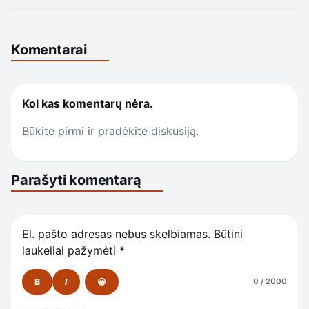
Komentarai
Kol kas komentarų nėra.
Būkite pirmi ir pradėkite diskusiją.
Parašyti komentarą
El. pašto adresas nebus skelbiamas.
Būtini
laukeliai pažymėti
*
B
I
😀
0 / 2000