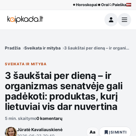
Horoskopai
Orai
Paieška
Meniu
Pradžia
Sveikata ir mityba
3 šaukštai per dieną – ir organizmas
SVEIKATA IR MITYBA
3 šaukštai per dieną – ir
organizmas senatvėje gali
padėkoti: produktas, kurį
lietuviai vis dar nuvertina
5 min. skaitymo
0 komentarų
Jūratė Kavaliauskienė
Aa
ĮSIMINTI
2026-06-23 20:49