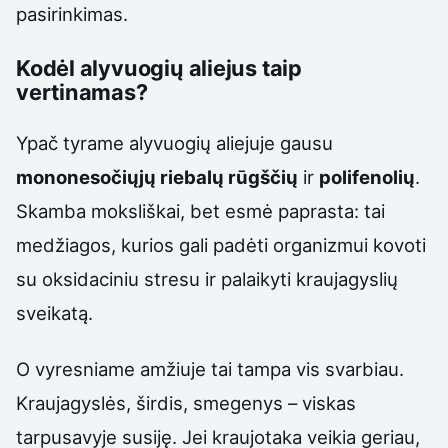
pasirinkimas.
Kodėl alyvuogių aliejus taip
vertinamas?
Ypač tyrame alyvuogių aliejuje gausu
mononesočiųjų riebalų rūgščių
ir
polifenolių
.
Skamba moksliškai, bet esmė paprasta: tai
medžiagos, kurios gali padėti organizmui kovoti
su oksidaciniu stresu ir palaikyti kraujagyslių
sveikatą.
O vyresniame amžiuje tai tampa vis svarbiau.
Kraujagyslės, širdis, smegenys – viskas
tarpusavyje susiję. Jei kraujotaka veikia geriau,