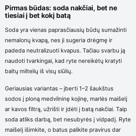
Pirmas būdas: soda nakčiai, bet ne
tiesiai į bet kokį batą
Soda yra vienas paprasčiausių būdų sumažinti
nemalonų kvapą, nes ji sugeria drėgmę ir
padeda neutralizuoti kvapus. Tačiau svarbu ją
naudoti tvarkingai, kad ryte nereikėtų kratyti
baltų miltelių iš visų siūlių.
Geriausias variantas – įberti 1–2 šaukštus
sodos į ploną medvilninę kojinę, marlės maišelį
ar kavos filtrą, užrišti ir įdėti į batą nakčiai. Taip
soda atliks darbą, bet nesubyrės į vidpadį. Ryte
maišelį išimkite, o batus palikite pravirus dar