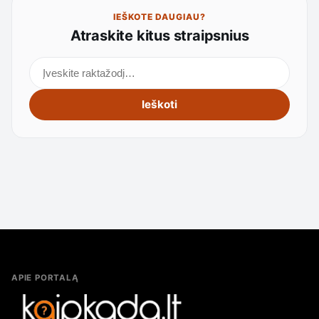
IEŠKOTE DAUGIAU?
Atraskite kitus straipsnius
Ieškoti straipsnių
Ieškoti
APIE PORTALĄ