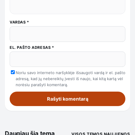
VARDAS
*
EL. PAŠTO ADRESAS
*
Noriu savo interneto naršyklėje išsaugoti vardą ir el. pašto
adresą, kad jų nebereiktų įvesti iš naujo, kai kitą kartą vėl
norėsiu parašyti komentarą.
Daugiau šia tema
VISOS TEMOS NAUJIENOS