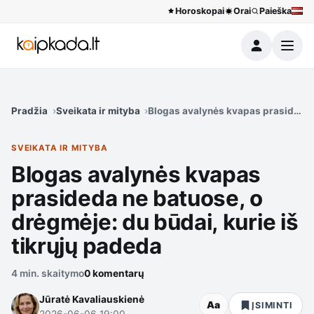
Horoskopai
Orai
Paieška
Meniu
Pradžia
Sveikata ir mityba
Blogas avalynės kvapas prasideda n
SVEIKATA IR MITYBA
Blogas avalynės kvapas
prasideda ne batuose, o
drėgmėje: du būdai, kurie iš
tikrųjų padeda
4 min. skaitymo
0 komentarų
Jūratė Kavaliauskienė
Aa
ĮSIMINTI
2026-06-06 19:00