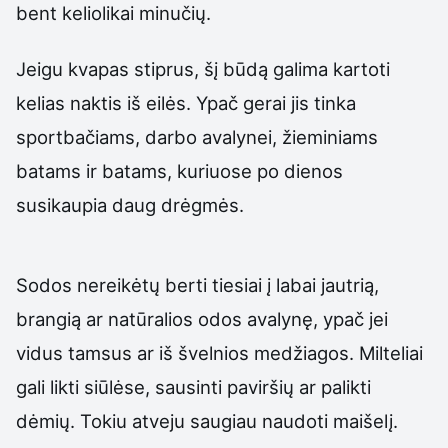
bent keliolikai minučių.
Jeigu kvapas stiprus, šį būdą galima kartoti
kelias naktis iš eilės. Ypač gerai jis tinka
sportbačiams, darbo avalynei, žieminiams
batams ir batams, kuriuose po dienos
susikaupia daug drėgmės.
Sodos nereikėtų berti tiesiai į labai jautrią,
brangią ar natūralios odos avalynę, ypač jei
vidus tamsus ar iš švelnios medžiagos. Milteliai
gali likti siūlėse, sausinti paviršių ar palikti
dėmių. Tokiu atveju saugiau naudoti maišelį.