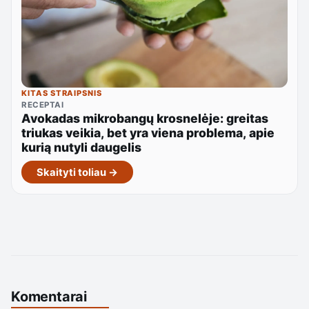
KITAS STRAIPSNIS
RECEPTAI
Avokadas mikrobangų krosnelėje: greitas
triukas veikia, bet yra viena problema, apie
kurią nutyli daugelis
Skaityti toliau →
Komentarai