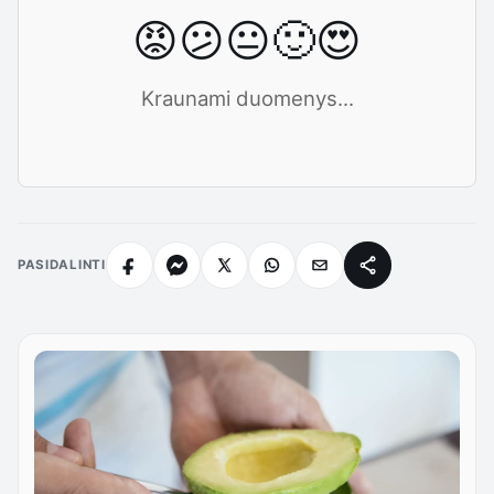
😡
😕
😐
🙂
😍
Kraunami duomenys...
PASIDALINTI