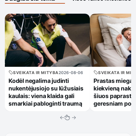
SVEIKATA IR MITYBA
2026-08-06
SVEIKATA IR MIT
Kodėl negalima judinti
Prastas miegas
nukentėjusiojo su lūžusiais
kiekvieną naktį
kaulais: viena klaida gali
šiuos paprastu
smarkiai pabloginti traumą
geresniam poils
←
→