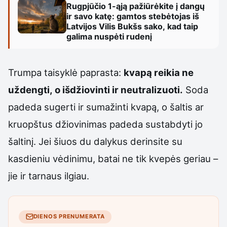
Rugpjūčio 1-ąją pažiūrėkite į dangų
ir savo katę: gamtos stebėtojas iš
Latvijos Vilis Bukšs sako, kad taip
galima nuspėti rudenį
Trumpa taisyklė paprasta:
kvapą reikia ne
uždengti, o išdžiovinti ir neutralizuoti.
Soda
padeda sugerti ir sumažinti kvapą, o šaltis ar
kruopštus džiovinimas padeda sustabdyti jo
šaltinį. Jei šiuos du dalykus derinsite su
kasdieniu vėdinimu, batai ne tik kvepės geriau –
jie ir tarnaus ilgiau.
DIENOS PRENUMERATA