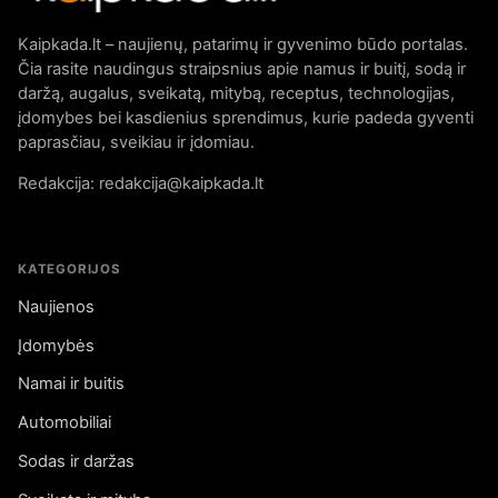
Kaipkada.lt – naujienų, patarimų ir gyvenimo būdo portalas.
Čia rasite naudingus straipsnius apie namus ir buitį, sodą ir
daržą, augalus, sveikatą, mitybą, receptus, technologijas,
įdomybes bei kasdienius sprendimus, kurie padeda gyventi
paprasčiau, sveikiau ir įdomiau.
Redakcija: redakcija@kaipkada.lt
KATEGORIJOS
Naujienos
Įdomybės
Namai ir buitis
Automobiliai
Sodas ir daržas