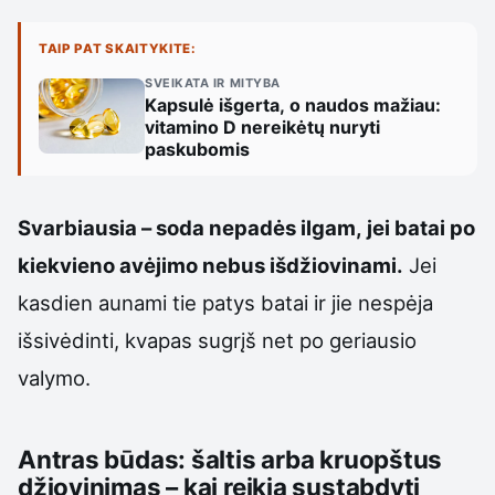
TAIP PAT SKAITYKITE:
SVEIKATA IR MITYBA
Kapsulė išgerta, o naudos mažiau:
vitamino D nereikėtų nuryti
paskubomis
Svarbiausia – soda nepadės ilgam, jei batai po
kiekvieno avėjimo nebus išdžiovinami.
Jei
kasdien aunami tie patys batai ir jie nespėja
išsivėdinti, kvapas sugrįš net po geriausio
valymo.
Antras būdas: šaltis arba kruopštus
džiovinimas – kai reikia sustabdyti