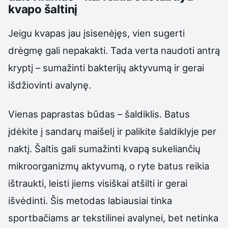
kvapo šaltinį
Jeigu kvapas jau įsisenėjęs, vien sugerti
drėgmę gali nepakakti. Tada verta naudoti antrą
kryptį – sumažinti bakterijų aktyvumą ir gerai
išdžiovinti avalynę.
Vienas paprastas būdas – šaldiklis. Batus
įdėkite į sandarų maišelį ir palikite šaldiklyje per
naktį. Šaltis gali sumažinti kvapą sukeliančių
mikroorganizmų aktyvumą, o ryte batus reikia
ištraukti, leisti jiems visiškai atšilti ir gerai
išvėdinti. Šis metodas labiausiai tinka
sportbačiams ar tekstilinei avalynei, bet netinka