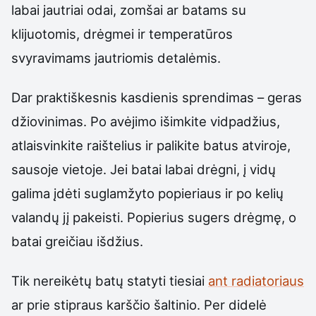
labai jautriai odai, zomšai ar batams su
klijuotomis, drėgmei ir temperatūros
svyravimams jautriomis detalėmis.
Dar praktiškesnis kasdienis sprendimas – geras
džiovinimas. Po avėjimo išimkite vidpadžius,
atlaisvinkite raištelius ir palikite batus atviroje,
sausoje vietoje. Jei batai labai drėgni, į vidų
galima įdėti suglamžyto popieriaus ir po kelių
valandų jį pakeisti. Popierius sugers drėgmę, o
batai greičiau išdžius.
Tik nereikėtų batų statyti tiesiai
ant radiatoriaus
ar prie stipraus karščio šaltinio. Per didelė