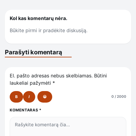
Kol kas komentarų nėra.
Būkite pirmi ir pradėkite diskusiją.
Parašyti komentarą
El. pašto adresas nebus skelbiamas.
Būtini
laukeliai pažymėti
*
B
I
😀
0 / 2000
KOMENTARAS
*