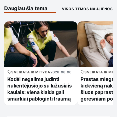
Daugiau šia tema
VISOS TEMOS NAUJIENOS
SVEIKATA IR MITYBA
2026-08-06
SVEIKATA IR MIT
Kodėl negalima judinti
Prastas miegas
nukentėjusiojo su lūžusiais
kiekvieną naktį
kaulais: viena klaida gali
šiuos paprastu
smarkiai pabloginti traumą
geresniam poils