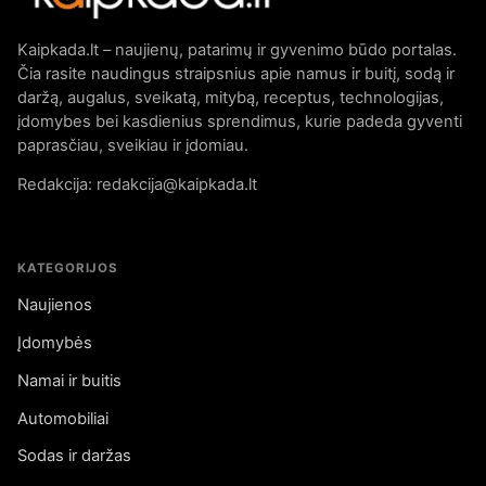
Kaipkada.lt – naujienų, patarimų ir gyvenimo būdo portalas.
Čia rasite naudingus straipsnius apie namus ir buitį, sodą ir
daržą, augalus, sveikatą, mitybą, receptus, technologijas,
įdomybes bei kasdienius sprendimus, kurie padeda gyventi
paprasčiau, sveikiau ir įdomiau.
Redakcija: redakcija@kaipkada.lt
KATEGORIJOS
Naujienos
Įdomybės
Namai ir buitis
Automobiliai
Sodas ir daržas