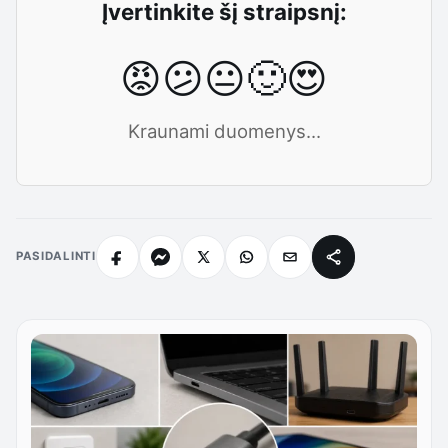
Įvertinkite šį straipsnį:
😡
😕
😐
🙂
😍
Kraunami duomenys...
PASIDALINTI