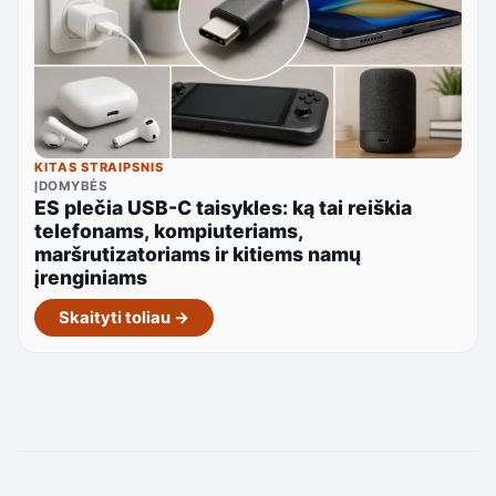
KITAS STRAIPSNIS
ĮDOMYBĖS
ES plečia USB-C taisykles: ką tai reiškia
telefonams, kompiuteriams,
maršrutizatoriams ir kitiems namų
įrenginiams
Skaityti toliau →