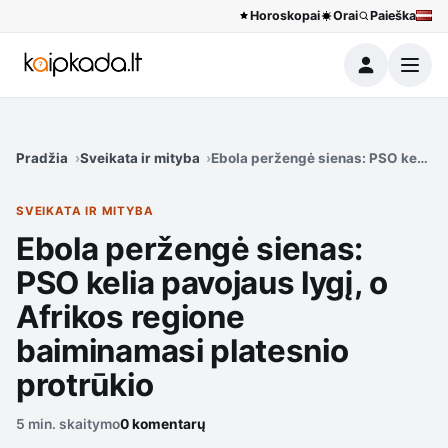
Horoskopai
Orai
Paieška
Meniu
Pradžia
Sveikata ir mityba
Ebola peržengė sienas: PSO kelia pa
SVEIKATA IR MITYBA
Ebola peržengė sienas:
PSO kelia pavojaus lygį, o
Afrikos regione
baiminamasi platesnio
protrūkio
5 min. skaitymo
0 komentarų