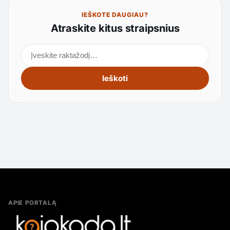
IEŠKOTE DAUGIAU?
Atraskite kitus straipsnius
Ieškoti straipsnių
Ieškoti
APIE PORTALĄ