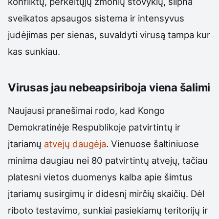
konfliktų, perkeltųjų žmonių stovyklų, silpna
sveikatos apsaugos sistema ir intensyvus
judėjimas per sienas, suvaldyti virusą tampa kur
kas sunkiau.
Virusas jau nebeapsiriboja viena šalimi
Naujausi pranešimai rodo, kad Kongo
Demokratinėje Respublikoje patvirtintų ir
įtariamų
atvejų daugėja
. Vienuose šaltiniuose
minima daugiau nei 80 patvirtintų atvejų, tačiau
platesni vietos duomenys kalba apie šimtus
įtariamų susirgimų ir didesnį mirčių skaičių. Dėl
riboto testavimo, sunkiai pasiekiamų teritorijų ir