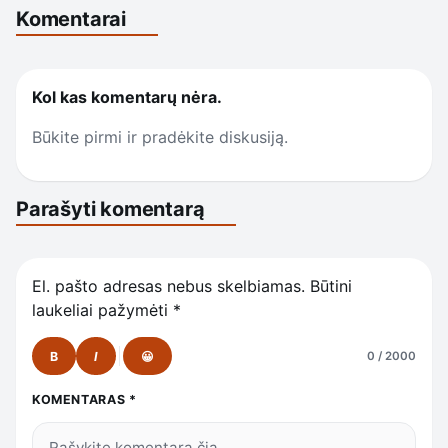
Komentarai
Kol kas komentarų nėra.
Būkite pirmi ir pradėkite diskusiją.
Parašyti komentarą
El. pašto adresas nebus skelbiamas.
Būtini
laukeliai pažymėti
*
B
I
😀
0 / 2000
KOMENTARAS
*