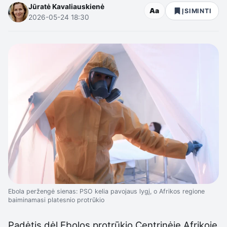
Jūratė Kavaliauskienė
Aa
ĮSIMINTI
2026-05-24 18:30
Ebola peržengė sienas: PSO kelia pavojaus lygį, o Afrikos regione
baiminamasi platesnio protrūkio
Padėtis dėl Ebolos protrūkio Centrinėje Afrikoje