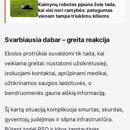
Kaimynų robotas pjauna žolę tada,
kai visi nori ramybės: patogumas
vienam tampa triukšmu kitiems
Svarbiausia dabar – greita reakcija
Ebolos protrūkiai suvaldomi tik tada, kai
veikiama greitai: nustatomi užsikrėtusieji,
izoliuojami kontaktai, aprūpinami medikai,
užtikrinamos saugios laidotuvės, o
bendruomenės gauna aiškią informaciją.
Šį kartą situaciją komplikuoja smurtas, skurdas,
gyventojų judėjimas ir silpna infrastruktūra.
Būtent todėl PSO ir kitos tarptautinės