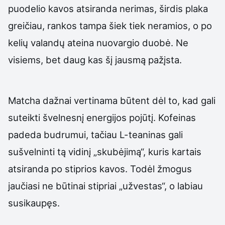
puodelio kavos atsiranda nerimas, širdis plaka
greičiau, rankos tampa šiek tiek neramios, o po
kelių valandų ateina nuovargio duobė. Ne
visiems, bet daug kas šį jausmą pažįsta.
Matcha dažnai vertinama būtent dėl to, kad gali
suteikti švelnesnį energijos pojūtį. Kofeinas
padeda budrumui, tačiau L-teaninas gali
sušvelninti tą vidinį „skubėjimą“, kuris kartais
atsiranda po stiprios kavos. Todėl žmogus
jaučiasi ne būtinai stipriai „užvestas“, o labiau
susikaupęs.