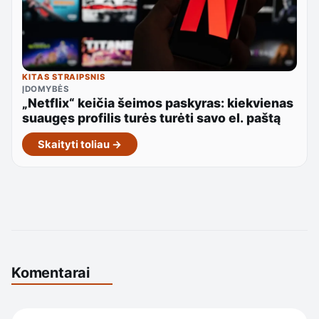
KITAS STRAIPSNIS
ĮDOMYBĖS
„Netflix“ keičia šeimos paskyras: kiekvienas
suaugęs profilis turės turėti savo el. paštą
Skaityti toliau →
Komentarai