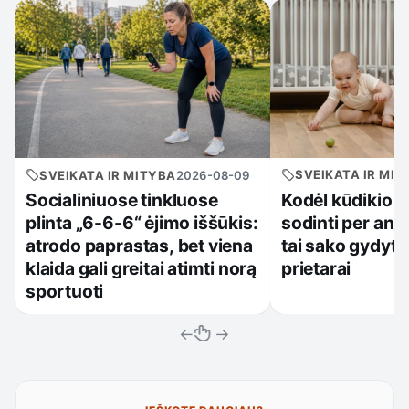
SVEIKATA IR MIT
SVEIKATA IR MITYBA
2026-08-09
Kodėl kūdikio n
Socialiniuose tinkluose
sodinti per anks
plinta „6-6-6“ ėjimo iššūkis:
tai sako gydytoj
atrodo paprastas, bet viena
prietarai
klaida gali greitai atimti norą
sportuoti
←
→