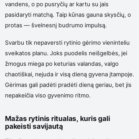
vandens, o po pusryčių ar kartu su jais
pasidaryti matchą. Taip kūnas gauna skysčių, o
protas — švelnesnį budrumo impulsą.
Svarbu tik nepaversti rytinio gėrimo vieninteliu
sveikatos planu. Joks puodelis neišgelbės, jei
žmogus miega po keturias valandas, valgo
chaotiškai, nejuda ir visą dieną gyvena įtampoje.
Gėrimas gali padėti pradėti dieną geriau, bet jis
nepakeičia viso gyvenimo ritmo.
Mažas rytinis ritualas, kuris gali
pakeisti savijautą