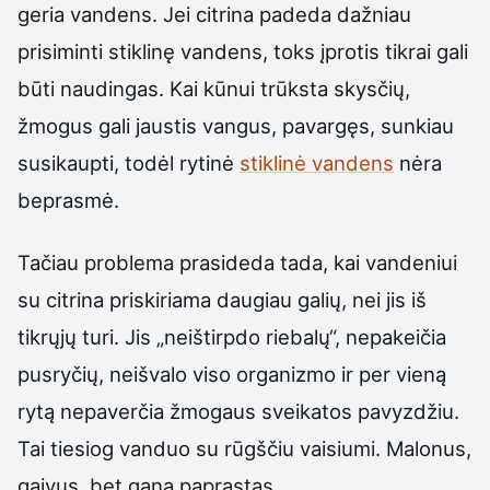
geria vandens. Jei citrina padeda dažniau
prisiminti stiklinę vandens, toks įprotis tikrai gali
būti naudingas. Kai kūnui trūksta skysčių,
žmogus gali jaustis vangus, pavargęs, sunkiau
susikaupti, todėl rytinė
stiklinė vandens
nėra
beprasmė.
Tačiau problema prasideda tada, kai vandeniui
su citrina priskiriama daugiau galių, nei jis iš
tikrųjų turi. Jis „neištirpdo riebalų“, nepakeičia
pusryčių, neišvalo viso organizmo ir per vieną
rytą nepaverčia žmogaus sveikatos pavyzdžiu.
Tai tiesiog vanduo su rūgščiu vaisiumi. Malonus,
gaivus, bet gana paprastas.