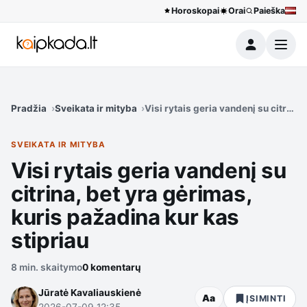
Horoskopai
Orai
Paieška
Meniu
Pradžia
Sveikata ir mityba
Visi rytais geria vandenį su citrina
SVEIKATA IR MITYBA
Visi rytais geria vandenį su
citrina, bet yra gėrimas,
kuris pažadina kur kas
stipriau
8 min. skaitymo
0 komentarų
Jūratė Kavaliauskienė
Aa
ĮSIMINTI
2026-07-09 12:35