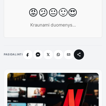
😡
😕
😐
🙂
😍
Kraunami duomenys...
PASIDALINTI