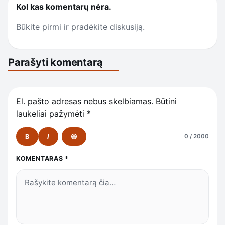
Kol kas komentarų nėra.
Būkite pirmi ir pradėkite diskusiją.
Parašyti komentarą
El. pašto adresas nebus skelbiamas.
Būtini
laukeliai pažymėti
*
B
I
😀
0 / 2000
KOMENTARAS
*