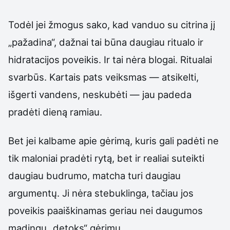
Todėl jei žmogus sako, kad vanduo su citrina jį
„pažadina“, dažnai tai būna daugiau ritualo ir
hidratacijos poveikis. Ir tai nėra blogai. Ritualai
svarbūs. Kartais pats veiksmas — atsikelti,
išgerti vandens, neskubėti — jau padeda
pradėti dieną ramiau.
Bet jei kalbame apie gėrimą, kuris gali padėti ne
tik maloniai pradėti rytą, bet ir realiai suteikti
daugiau budrumo, matcha turi daugiau
argumentų. Ji nėra stebuklinga, tačiau jos
poveikis paaiškinamas geriau nei daugumos
madingų „detoks“ gėrimų.