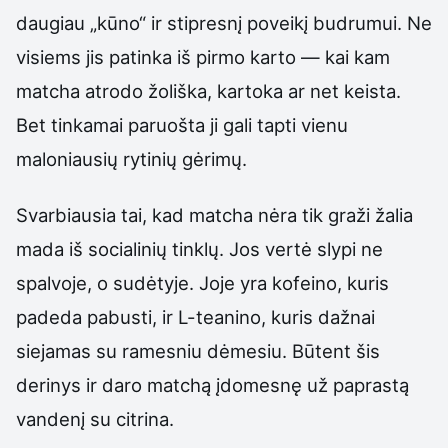
daugiau „kūno“ ir stipresnį poveikį budrumui. Ne
visiems jis patinka iš pirmo karto — kai kam
matcha atrodo žoliška, kartoka ar net keista.
Bet tinkamai paruošta ji gali tapti vienu
maloniausių rytinių gėrimų.
Svarbiausia tai, kad matcha nėra tik graži žalia
mada iš socialinių tinklų. Jos vertė slypi ne
spalvoje, o sudėtyje. Joje yra kofeino, kuris
padeda pabusti, ir L-teanino, kuris dažnai
siejamas su ramesniu dėmesiu. Būtent šis
derinys ir daro matchą įdomesnę už paprastą
vandenį su citrina.