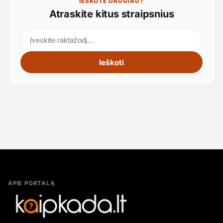
IEŠKOTE DAUGIAU?
Atraskite kitus straipsnius
Ieškoti straipsnių
Ieškoti
APIE PORTALĄ