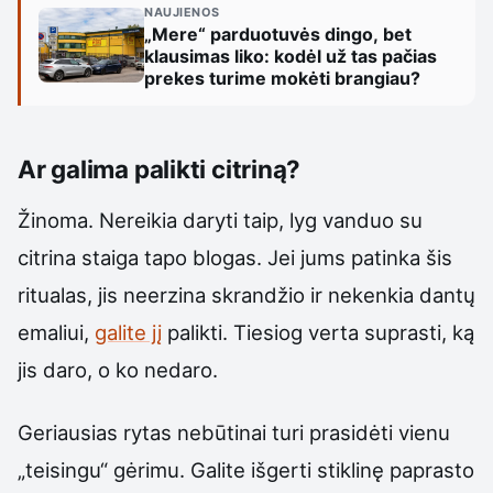
NAUJIENOS
„Mere“ parduotuvės dingo, bet
klausimas liko: kodėl už tas pačias
prekes turime mokėti brangiau?
Ar galima palikti citriną?
Žinoma. Nereikia daryti taip, lyg vanduo su
citrina staiga tapo blogas. Jei jums patinka šis
ritualas, jis neerzina skrandžio ir nekenkia dantų
emaliui,
galite jį
palikti. Tiesiog verta suprasti, ką
jis daro, o ko nedaro.
Geriausias rytas nebūtinai turi prasidėti vienu
„teisingu“ gėrimu. Galite išgerti stiklinę paprasto