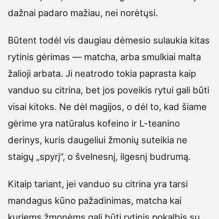
dažnai padaro mažiau, nei norėtųsi.
Būtent todėl vis daugiau dėmesio sulaukia kitas
rytinis gėrimas — matcha, arba smulkiai malta
žalioji arbata. Ji neatrodo tokia paprasta kaip
vanduo su citrina, bet jos poveikis rytui gali būti
visai kitoks. Ne dėl magijos, o dėl to, kad šiame
gėrime yra natūralus kofeino ir L-teanino
derinys, kuris daugeliui žmonių suteikia ne
staigų „spyrį“, o švelnesnį, ilgesnį budrumą.
Kitaip tariant, jei vanduo su citrina yra tarsi
mandagus kūno pažadinimas, matcha kai
kuriems žmonėms gali būti rytinis pokalbis su