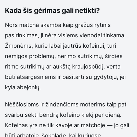
Kada šis gėrimas gali netikti?
Nors matcha skamba kaip gražus rytinis
pasirinkimas, ji nėra visiems vienodai tinkama.
Žmonėms, kurie labai jautrūs kofeinui, turi
nemigos problemų, nerimo sutrikimų, širdies
ritmo sutrikimų ar aukštą kraujospūdį, verta
būti atsargesniems ir pasitarti su gydytoju, jei
kyla abejonių.
Nėščiosioms ir žindančioms moterims taip pat
svarbu sekti bendrą kofeino kiekį per dieną.
Kofeinas yra ne tik kavoje ar matchoje — jo gali
būti arbatoje, šokolade, kai kuriuose