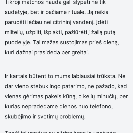
Tikroji matchos nauda gali slypėti ne tik
sudėtyje, bet ir pačiame rituale. Ją reikia
paruošti lėčiau nei citrininį vandenį. Įdėti
miltelių, užpilti, išplakti, pažiūrėti į žalią putą
puodelyje. Tai mažas sustojimas prieš dieną,
kuri dažnai prasideda per greitai.
Ir kartais būtent to mums labiausiai trūksta. Ne
dar vieno stebuklingo patarimo, ne pažado, kad
vienas gėrimas pakeis kūną, o kelių minučių, per
kurias nepradedame dienos nuo telefono,
skubėjimo ir svetimų problemų.