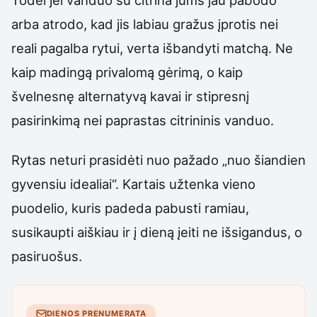
Todėl jei vanduo su citrina jums jau pabodo
arba atrodo, kad jis labiau gražus įprotis nei
reali pagalba rytui, verta išbandyti matchą. Ne
kaip madingą privalomą gėrimą, o kaip
švelnesnę alternatyvą kavai ir stipresnį
pasirinkimą nei paprastas citrininis vanduo.
Rytas neturi prasidėti nuo pažado „nuo šiandien
gyvensiu idealiai“. Kartais užtenka vieno
puodelio, kuris padeda pabusti ramiau,
susikaupti aiškiau ir į dieną įeiti ne išsigandus, o
pasiruošus.
DIENOS PRENUMERATA