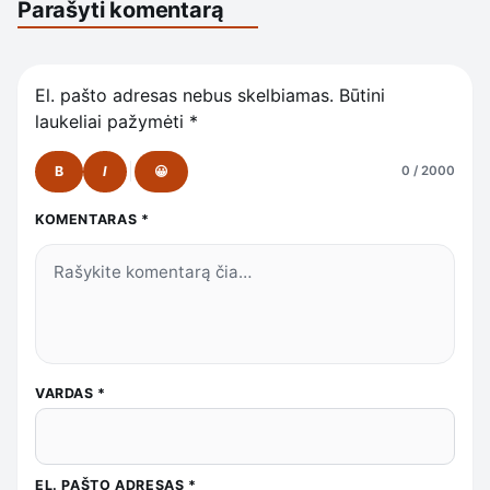
Parašyti komentarą
El. pašto adresas nebus skelbiamas.
Būtini
laukeliai pažymėti
*
B
I
😀
0 / 2000
KOMENTARAS
*
VARDAS
*
EL. PAŠTO ADRESAS
*