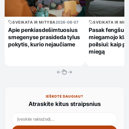
SVEIKATA IR MITYBA
2026-08-07
SVEIKATA IR MIT
Apie penkiasdešimtuosius
Pasak fengšui, 
smegenyse prasideda tylus
miegamojo klai
pokytis, kurio nejaučiame
poilsiui: kaip p
miegą
←
→
IEŠKOTE DAUGIAU?
Atraskite kitus straipsnius
Ieškoti straipsnių