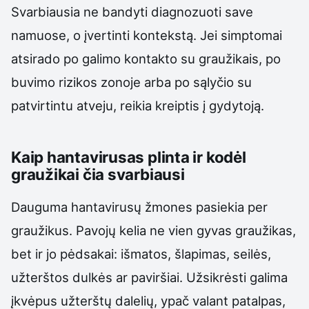
Svarbiausia ne bandyti diagnozuoti save
namuose, o įvertinti kontekstą. Jei simptomai
atsirado po galimo kontakto su graužikais, po
buvimo rizikos zonoje arba po sąlyčio su
patvirtintu atveju, reikia kreiptis į gydytoją.
Kaip hantavirusas plinta ir kodėl
graužikai čia svarbiausi
Dauguma hantavirusų žmones pasiekia per
graužikus. Pavojų kelia ne vien gyvas graužikas,
bet ir jo pėdsakai: išmatos, šlapimas, seilės,
užterštos dulkės ar paviršiai. Užsikrėsti galima
įkvėpus užterštų dalelių, ypač valant patalpas,