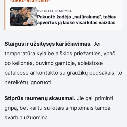
TAIP PAT SKAITYKITE:
SVEIKATA IR MITYBA
Pakuotė žadėjo „natūralumą“, tačiau
apvertus ją laukė visai kitas vaizdas
Staigus ir užsitęsęs karščiavimas.
Jei
temperatūra kyla be aiškios priežasties, ypač
po kelionės, buvimo gamtoje, apleistose
patalpose ar kontakto su graužikų pėdsakais, to
nereikėtų ignoruoti.
Stiprūs raumenų skausmai.
Jie gali priminti
gripą, bet kartu su kitais simptomais tampa
svarbia užuomina.