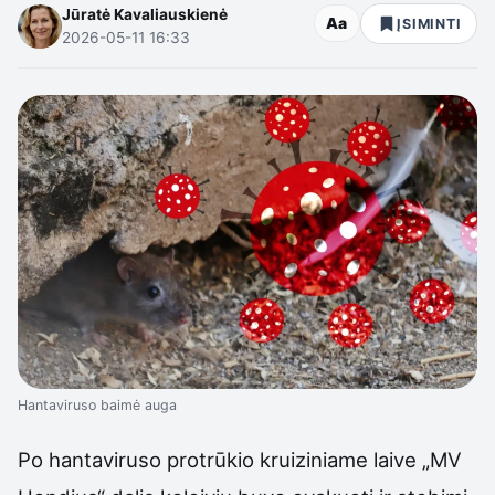
Jūratė Kavaliauskienė
Aa
ĮSIMINTI
2026-05-11 16:33
Hantaviruso baimė auga
Po hantaviruso protrūkio kruiziniame laive „MV