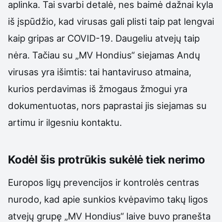
aplinka. Tai svarbi detalė, nes baimė dažnai kyla
iš įspūdžio, kad virusas gali plisti taip pat lengvai
kaip gripas ar COVID-19. Daugeliu atvejų taip
nėra. Tačiau su „MV Hondius“ siejamas Andų
virusas yra išimtis: tai hantaviruso atmaina,
kurios perdavimas iš žmogaus žmogui yra
dokumentuotas, nors paprastai jis siejamas su
artimu ir ilgesniu kontaktu.
Kodėl šis protrūkis sukėlė tiek nerimo
Europos ligų prevencijos ir kontrolės centras
nurodo, kad apie sunkios kvėpavimo takų ligos
atvejų grupę „MV Hondius“ laive buvo pranešta