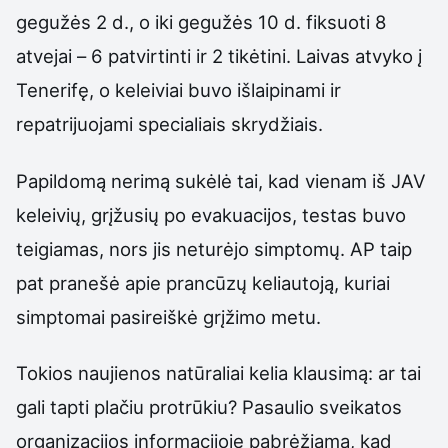
gegužės 2 d., o iki gegužės 10 d. fiksuoti 8
atvejai – 6 patvirtinti ir 2 tikėtini. Laivas atvyko į
Tenerifę, o keleiviai buvo išlaipinami ir
repatrijuojami specialiais skrydžiais.
Papildomą nerimą sukėlė tai, kad vienam iš JAV
keleivių, grįžusių po evakuacijos, testas buvo
teigiamas, nors jis neturėjo simptomų. AP taip
pat pranešė apie prancūzų keliautoją, kuriai
simptomai pasireiškė grįžimo metu.
Tokios naujienos natūraliai kelia klausimą: ar tai
gali tapti plačiu protrūkiu? Pasaulio sveikatos
organizacijos informacijoje pabrėžiama, kad