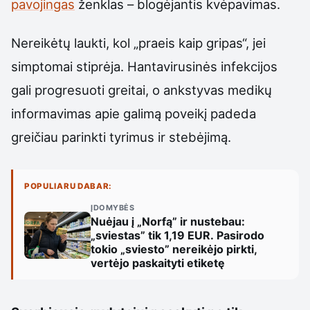
pavojingas
ženklas – blogėjantis kvėpavimas.
Nereikėtų laukti, kol „praeis kaip gripas“, jei
simptomai stiprėja. Hantavirusinės infekcijos
gali progresuoti greitai, o ankstyvas medikų
informavimas apie galimą poveikį padeda
greičiau parinkti tyrimus ir stebėjimą.
POPULIARU DABAR:
ĮDOMYBĖS
Nuėjau į „Norfą” ir nustebau:
„sviestas” tik 1,19 EUR. Pasirodo
tokio „sviesto” nereikėjo pirkti,
vertėjo paskaityti etiketę