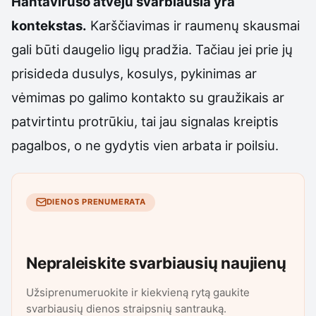
Hantaviruso atveju svarbiausia yra
kontekstas.
Karščiavimas ir raumenų skausmai
gali būti daugelio ligų pradžia. Tačiau jei prie jų
prisideda dusulys, kosulys, pykinimas ar
vėmimas po galimo kontakto su graužikais ar
patvirtintu protrūkiu, tai jau signalas kreiptis
pagalbos, o ne gydytis vien arbata ir poilsiu.
DIENOS PRENUMERATA
Nepraleiskite svarbiausių naujienų
Užsiprenumeruokite ir kiekvieną rytą gaukite
svarbiausių dienos straipsnių santrauką.