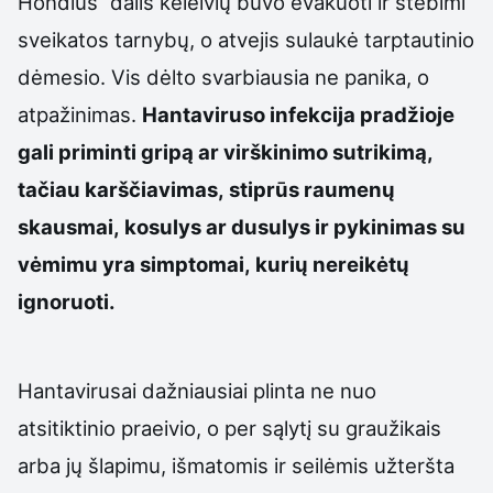
Hondius“ dalis keleivių buvo evakuoti ir stebimi
sveikatos tarnybų, o atvejis sulaukė tarptautinio
dėmesio. Vis dėlto svarbiausia ne panika, o
atpažinimas.
Hantaviruso infekcija pradžioje
gali priminti gripą ar virškinimo sutrikimą,
tačiau karščiavimas, stiprūs raumenų
skausmai, kosulys ar dusulys ir pykinimas su
vėmimu yra simptomai, kurių nereikėtų
ignoruoti.
Hantavirusai dažniausiai plinta ne nuo
atsitiktinio praeivio, o per sąlytį su graužikais
arba jų šlapimu, išmatomis ir seilėmis užteršta