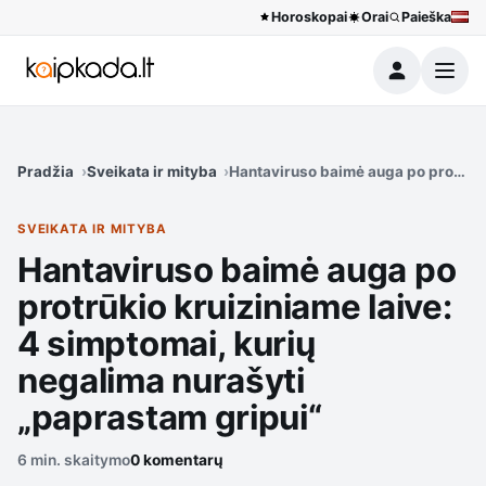
Horoskopai
Orai
Paieška
Meniu
Pradžia
Sveikata ir mityba
Hantaviruso baimė auga po protrūki
SVEIKATA IR MITYBA
Hantaviruso baimė auga po
protrūkio kruiziniame laive:
4 simptomai, kurių
negalima nurašyti
„paprastam gripui“
6 min. skaitymo
0 komentarų