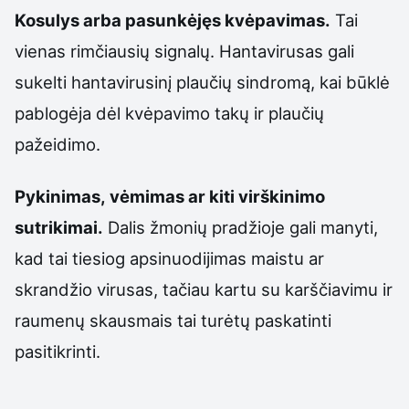
Kosulys arba pasunkėjęs kvėpavimas.
Tai
vienas rimčiausių signalų. Hantavirusas gali
sukelti hantavirusinį plaučių sindromą, kai būklė
pablogėja dėl kvėpavimo takų ir plaučių
pažeidimo.
Pykinimas, vėmimas ar kiti virškinimo
sutrikimai.
Dalis žmonių pradžioje gali manyti,
kad tai tiesiog apsinuodijimas maistu ar
skrandžio virusas, tačiau kartu su karščiavimu ir
raumenų skausmais tai turėtų paskatinti
pasitikrinti.