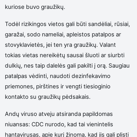
kuriose buvo graužikų.
Todėl rizikingos vietos gali būti sandėliai, rūsiai,
garažai, sodo nameliai, apleistos patalpos ar
stovyklavietės, jei ten yra graužikų. Valant
tokias vietas nereikėtų sausai šluoti ar siurbti
dulkių, nes taip dalelės gali pakilti į orą. Saugiau
patalpas vėdinti, naudoti dezinfekavimo
priemones, pirštines ir vengti tiesioginio
kontakto su graužikų pėdsakais.
Andų viruso atveju atsiranda papildomas
niuansas: CDC nurodo, kad tai vienintelis
hantavirusas, apie kurį žinoma, kad jis gali plisti