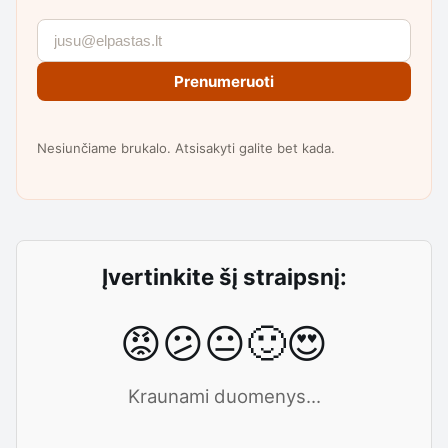
Prenumeruoti
Nesiunčiame brukalo. Atsisakyti galite bet kada.
Įvertinkite šį straipsnį:
😡
😕
😐
🙂
😍
Kraunami duomenys...