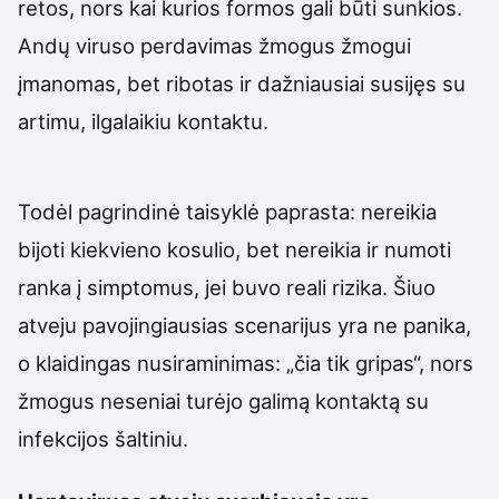
retos, nors kai kurios formos gali būti sunkios.
Andų viruso perdavimas žmogus žmogui
įmanomas, bet ribotas ir dažniausiai susijęs su
artimu, ilgalaikiu kontaktu.
Todėl pagrindinė taisyklė paprasta: nereikia
bijoti kiekvieno kosulio, bet nereikia ir numoti
ranka į simptomus, jei buvo reali rizika. Šiuo
atveju pavojingiausias scenarijus yra ne panika,
o klaidingas nusiraminimas: „čia tik gripas“, nors
žmogus neseniai turėjo galimą kontaktą su
infekcijos šaltiniu.