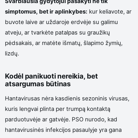
Svarbiausia gydytojui pasakyti ne tik
simptomus, bet ir aplinkybes:
kur keliavote, ar
buvote laive ar uždaroje erdvėje su galimu
atveju, ar tvarkėte patalpas su graužikų
pėdsakais, ar matėte išmatų, šlapimo žymių,
lizdų.
Kodėl panikuoti nereikia, bet
atsargumas būtinas
Hantavirusas nėra kasdienis sezoninis virusas,
kuris lengvai plinta per trumpą kontaktą
parduotuvėje ar gatvėje. PSO nurodo, kad
hantavirusinės infekcijos pasaulyje yra gana