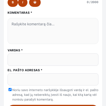
B
I
😀
0 / 2000
KOMENTARAS
*
VARDAS
*
EL. PAŠTO ADRESAS
*
Noriu savo interneto naršyklėje išsaugoti vardą ir el. pašto
adresą, kad jų nebereiktų įvesti iš naujo, kai kitą kartą vėl
norėsiu parašyti komentarą.