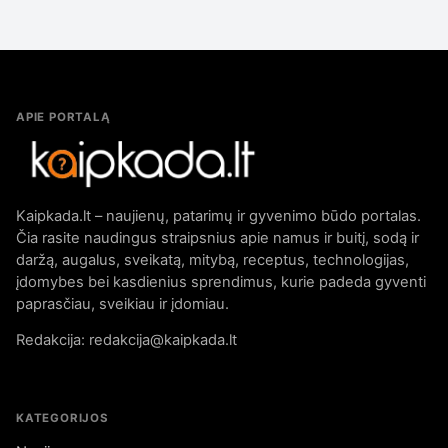
APIE PORTALĄ
Kaipkada.lt – naujienų, patarimų ir gyvenimo būdo portalas.
Čia rasite naudingus straipsnius apie namus ir buitį, sodą ir
daržą, augalus, sveikatą, mitybą, receptus, technologijas,
įdomybes bei kasdienius sprendimus, kurie padeda gyventi
paprasčiau, sveikiau ir įdomiau.
Redakcija: redakcija@kaipkada.lt
KATEGORIJOS