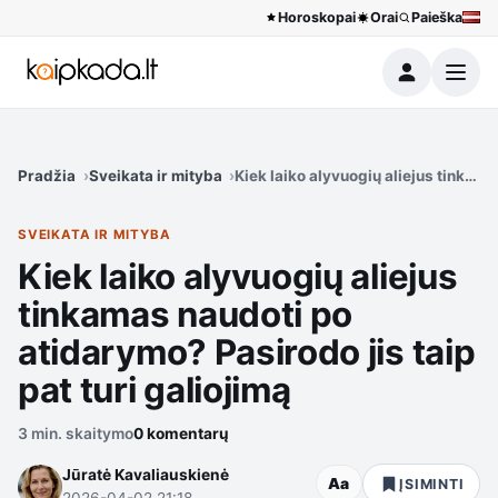
Horoskopai
Orai
Paieška
Meniu
Pradžia
Sveikata ir mityba
Kiek laiko alyvuogių aliejus tinkama
SVEIKATA IR MITYBA
Kiek laiko alyvuogių aliejus
tinkamas naudoti po
atidarymo? Pasirodo jis taip
pat turi galiojimą
3 min. skaitymo
0 komentarų
Jūratė Kavaliauskienė
Aa
ĮSIMINTI
2026-04-02 21:18