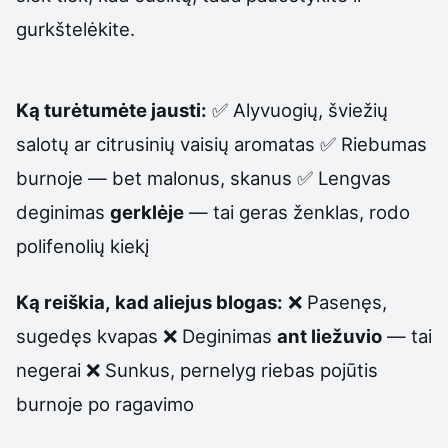
gurkštelėkite.
Ką turėtumėte jausti:
✅ Alyvuogių, šviežių
salotų ar citrusinių vaisių aromatas ✅ Riebumas
burnoje — bet malonus, skanus ✅ Lengvas
deginimas
gerklėje
— tai geras ženklas, rodo
polifenolių kiekį
Ką reiškia, kad aliejus blogas:
❌ Pasenęs,
sugedęs kvapas ❌ Deginimas
ant liežuvio
— tai
negerai ❌ Sunkus, pernelyg riebas pojūtis
burnoje po ragavimo