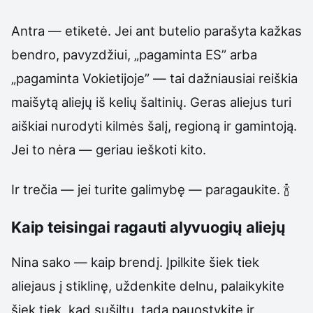
Antra — etiketė. Jei ant butelio parašyta kažkas
bendro, pavyzdžiui, „pagaminta ES” arba
„pagaminta Vokietijoje” — tai dažniausiai reiškia
maišytą aliejų iš kelių šaltinių. Geras aliejus turi
aiškiai nurodyti kilmės šalį, regioną ir gamintoją.
Jei to nėra — geriau ieškoti kito.
Ir trečia — jei turite galimybę — paragaukite. 🍾
Kaip teisingai ragauti alyvuogių aliejų
Nina sako — kaip brendį. Įpilkite šiek tiek
aliejaus į stiklinę, uždenkite delnu, palaikykite
šiek tiek, kad sušiltų, tada pauostykite ir