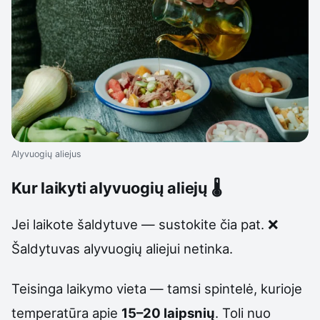
Alyvuogių aliejus
Kur laikyti alyvuogių aliejų 🌡️
Jei laikote šaldytuve — sustokite čia pat. ❌
Šaldytuvas alyvuogių aliejui netinka.
Teisinga laikymo vieta — tamsi spintelė, kurioje
temperatūra apie
15–20 laipsnių
. Toli nuo