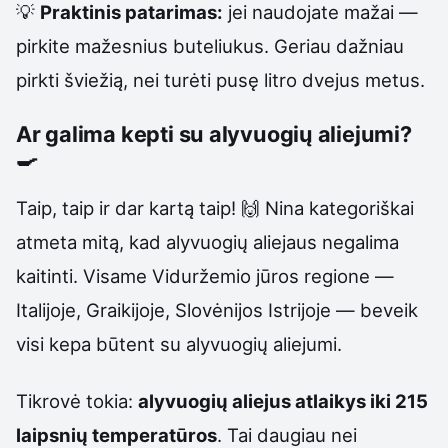
💡
Praktinis patarimas:
jei naudojate mažai —
pirkite mažesnius buteliukus. Geriau dažniau
pirkti šviežią, nei turėti pusę litro dvejus metus.
Ar galima kepti su alyvuogių aliejumi?
🍳
Taip, taip ir dar kartą taip! 🙌 Nina kategoriškai
atmeta mitą, kad alyvuogių aliejaus negalima
kaitinti. Visame Viduržemio jūros regione —
Italijoje, Graikijoje, Slovėnijos Istrijoje — beveik
visi kepa būtent su alyvuogių aliejumi.
Tikrovė tokia:
alyvuogių aliejus atlaikys iki 215
laipsnių temperatūros
. Tai daugiau nei