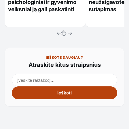
psichologiniai ir gyvenimo
neužsigavote: k
veiksniai ją gali paskatinti
sutapimas
←
→
IEŠKOTE DAUGIAU?
Atraskite kitus straipsnius
Ieškoti straipsnių
Ieškoti