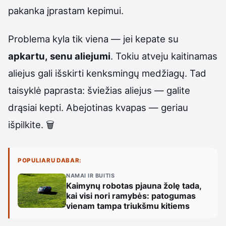
pakanka įprastam kepimui.
Problema kyla tik viena — jei kepate su
apkartu, senu aliejumi
. Tokiu atveju kaitinamas
aliejus gali išskirti kenksmingų medžiagų. Tad
taisyklė paprasta: šviežias aliejus — galite
drąsiai kepti. Abejotinas kvapas — geriau
išpilkite. 🗑️
POPULIARU DABAR:
NAMAI IR BUITIS
Kaimynų robotas pjauna žolę tada,
kai visi nori ramybės: patogumas
vienam tampa triukšmu kitiems