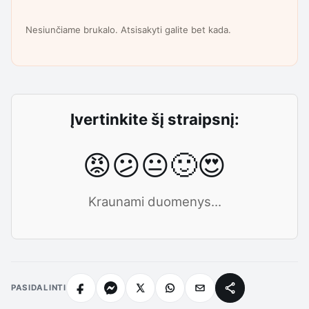
Nesiunčiame brukalo. Atsisakyti galite bet kada.
Įvertinkite šį straipsnį:
😡
😕
😐
🙂
😍
Kraunami duomenys...
PASIDALINTI