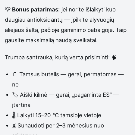
💡
Bonus patarimas:
jei norite išlaikyti kuo
daugiau antioksidantų — įpilkite alyvuogių
aliejaus šaltą, pačioje gaminimo pabaigoje. Taip
gausite maksimalią naudą sveikatai.
Trumpa santrauka, kurią verta prisiminti: 🧠
🫙 Tamsus butelis — gerai, permatomas —
ne
🏷️ Aiški kilmė — gerai, „pagaminta ES” —
įtartina
🌡️ Laikyti 15–20 °C tamsioje vietoje
⏳ Sunaudoti per 2–3 mėnesius nuo