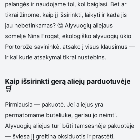
palangės ir naudojame tol, kol baigiasi. Bet ar
tikrai žinome, kaip jį išsirinkti, laikyti ir kada jis
jau nebetinkamas? 🤔 Alyvuogių aliejaus
someljė Nina Frogat, ekologiško alyvuogių ūkio
Portorože savininkė, atsako į visus klausimus —
ir kai kurie atsakymai tikrai nustebins.
Kaip išsirinkti gerą aliejų parduotuvėje
🛒
Pirmiausia — pakuotė. Jei aliejus yra
permatomame buteliuke, geriau jo neimti.
Alyvuogių aliejus turi būti tamsesnėje pakuotėje
— šviesa jį greitina oksiduotis ir prastėti.