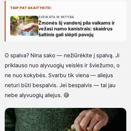
TAIP PAT SKAITYKITE:
SVEIKATA IR MITYBA
Žmonės šį vandenį pila vaikams ir
vežasi namo kanistrais: skaidrus
šaltinis gali slėpti pavojų
O spalva? Nina sako — nežiūrėkite į spalvą. Ji
priklauso nuo alyvuogių veislės ir šviežumo, o
ne nuo kokybės. Svarbu tik viena — aliejus
neturi būti bespalvis. Jei bespalvis — tai jau
nebe alyvuogių aliejus. 😅