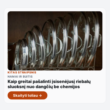
KITAS STRAIPSNIS
NAMAI IR BUITIS
Kaip greitai pašalinti įsisenėjusį riebalų
sluoksnį nuo dangčių be chemijos
Skaityti toliau →