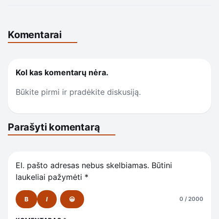
Komentarai
Kol kas komentarų nėra.
Būkite pirmi ir pradėkite diskusiją.
Parašyti komentarą
El. pašto adresas nebus skelbiamas.
Būtini
laukeliai pažymėti
*
B
I
😀
0 / 2000