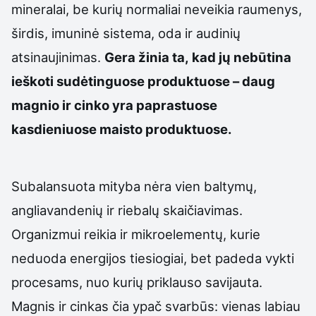
mineralai, be kurių normaliai neveikia raumenys,
širdis, imuninė sistema, oda ir audinių
atsinaujinimas.
Gera žinia ta, kad jų nebūtina
ieškoti sudėtinguose produktuose – daug
magnio ir cinko yra paprastuose
kasdieniuose maisto produktuose.
Subalansuota mityba nėra vien baltymų,
angliavandenių ir riebalų skaičiavimas.
Organizmui reikia ir mikroelementų, kurie
neduoda energijos tiesiogiai, bet padeda vykti
procesams, nuo kurių priklauso savijauta.
Magnis ir cinkas čia ypač svarbūs: vienas labiau