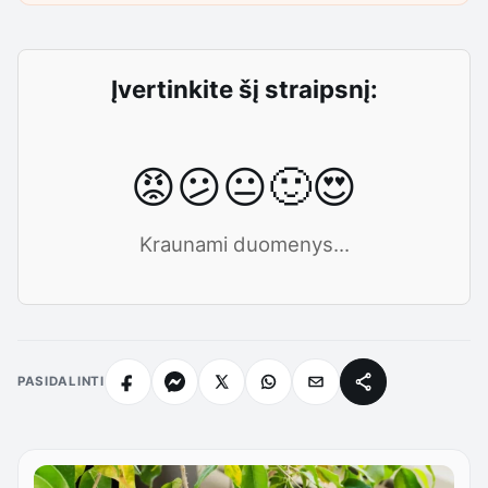
Įvertinkite šį straipsnį:
😡
😕
😐
🙂
😍
Kraunami duomenys...
PASIDALINTI