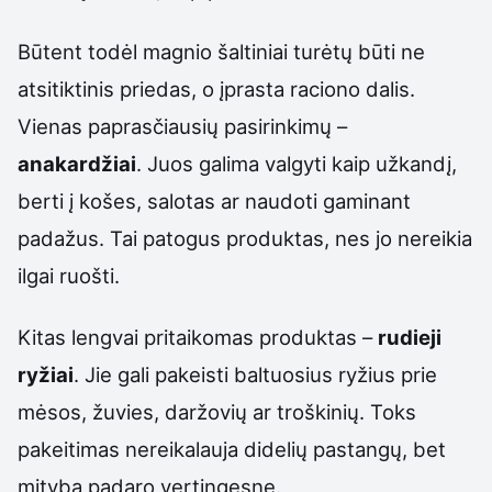
Būtent todėl magnio šaltiniai turėtų būti ne
atsitiktinis priedas, o įprasta raciono dalis.
Vienas paprasčiausių pasirinkimų –
anakardžiai
. Juos galima valgyti kaip užkandį,
berti į košes, salotas ar naudoti gaminant
padažus. Tai patogus produktas, nes jo nereikia
ilgai ruošti.
Kitas lengvai pritaikomas produktas –
rudieji
ryžiai
. Jie gali pakeisti baltuosius ryžius prie
mėsos, žuvies, daržovių ar troškinių. Toks
pakeitimas nereikalauja didelių pastangų, bet
mitybą padaro vertingesnę.