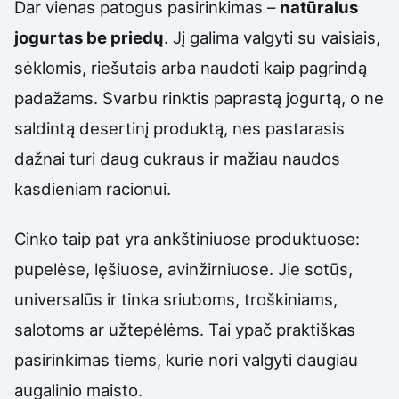
Dar vienas patogus pasirinkimas –
natūralus
jogurtas be priedų
. Jį galima valgyti su vaisiais,
sėklomis, riešutais arba naudoti kaip pagrindą
padažams. Svarbu rinktis paprastą jogurtą, o ne
saldintą desertinį produktą, nes pastarasis
dažnai turi daug cukraus ir mažiau naudos
kasdieniam racionui.
Cinko taip pat yra ankštiniuose produktuose:
pupelėse, lęšiuose, avinžirniuose. Jie sotūs,
universalūs ir tinka sriuboms, troškiniams,
salotoms ar užtepėlėms. Tai ypač praktiškas
pasirinkimas tiems, kurie nori valgyti daugiau
augalinio maisto.