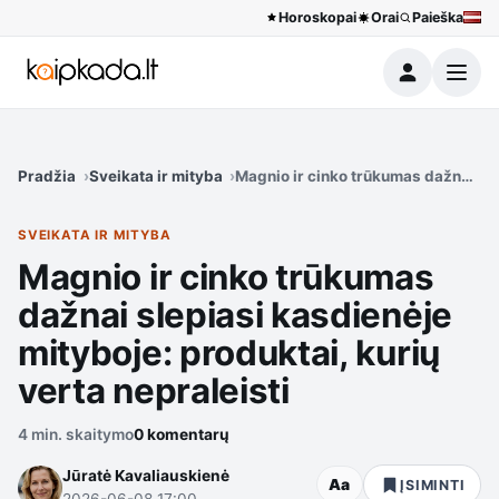
Horoskopai
Orai
Paieška
Meniu
Pradžia
Sveikata ir mityba
Magnio ir cinko trūkumas dažnai sle
SVEIKATA IR MITYBA
Magnio ir cinko trūkumas
dažnai slepiasi kasdienėje
mityboje: produktai, kurių
verta nepraleisti
4 min. skaitymo
0 komentarų
Jūratė Kavaliauskienė
Aa
ĮSIMINTI
2026-06-08 17:00