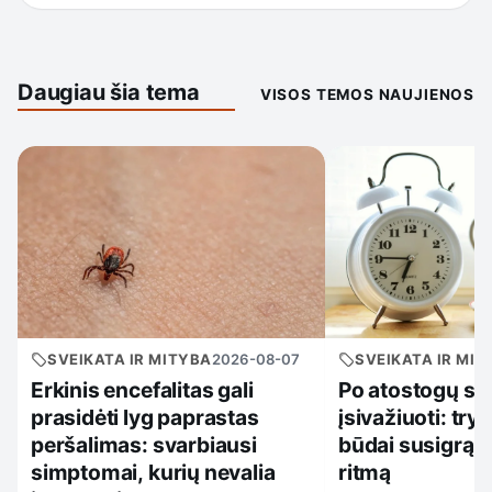
Daugiau šia tema
VISOS TEMOS NAUJIENOS
SVEIKATA IR MITYBA
2026-08-07
SVEIKATA IR MIT
Erkinis encefalitas gali
Po atostogų su
prasidėti lyg paprastas
įsivažiuoti: try
peršalimas: svarbiausi
būdai susigrąži
simptomai, kurių nevalia
ritmą