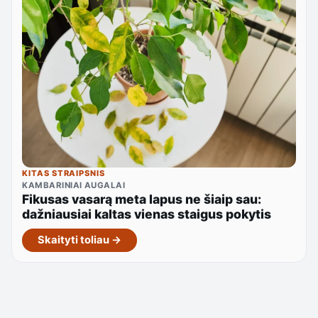
KITAS STRAIPSNIS
KAMBARINIAI AUGALAI
Fikusas vasarą meta lapus ne šiaip sau:
dažniausiai kaltas vienas staigus pokytis
Skaityti toliau →