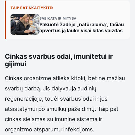
TAIP PAT SKAITYKITE:
SVEIKATA IR MITYBA
Pakuotė žadėjo „natūralumą“, tačiau
apvertus ją laukė visai kitas vaizdas
Cinkas svarbus odai, imunitetui ir
gijimui
Cinkas organizme atlieka kitokį, bet ne mažiau
svarbų darbą. Jis dalyvauja audinių
regeneracijoje, todėl svarbus odai ir jos
atsistatymui po smulkių pažeidimų. Taip pat
cinkas siejamas su imunine sistema ir
organizmo atsparumu infekcijoms.