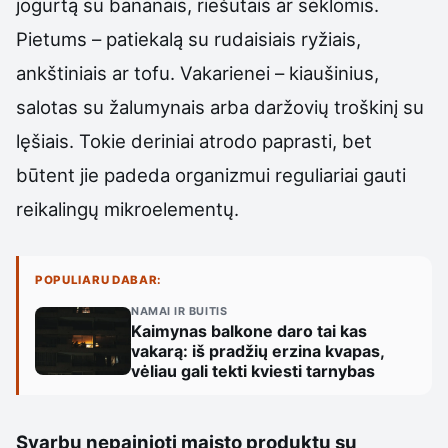
jogurtą su bananais, riešutais ar sėklomis.
Pietums – patiekalą su rudaisiais ryžiais,
ankštiniais ar tofu. Vakarienei – kiaušinius,
salotas su žalumynais arba daržovių troškinį su
lęšiais. Tokie deriniai atrodo paprasti, bet
būtent jie padeda organizmui reguliariai gauti
reikalingų mikroelementų.
POPULIARU DABAR:
NAMAI IR BUITIS
Kaimynas balkone daro tai kas
vakarą: iš pradžių erzina kvapas,
vėliau gali tekti kviesti tarnybas
Svarbu nepainioti maisto produktų su