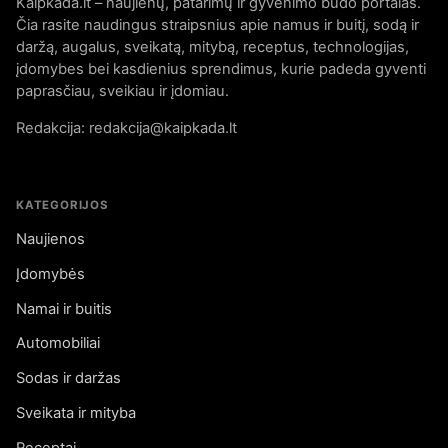
Kaipkada.lt – naujienų, patarimų ir gyvenimo būdo portalas.
Čia rasite naudingus straipsnius apie namus ir buitį, sodą ir
daržą, augalus, sveikatą, mitybą, receptus, technologijas,
įdomybes bei kasdienius sprendimus, kurie padeda gyventi
paprasčiau, sveikiau ir įdomiau.
Redakcija: redakcija@kaipkada.lt
KATEGORIJOS
Naujienos
Įdomybės
Namai ir buitis
Automobiliai
Sodas ir daržas
Sveikata ir mityba
Receptai