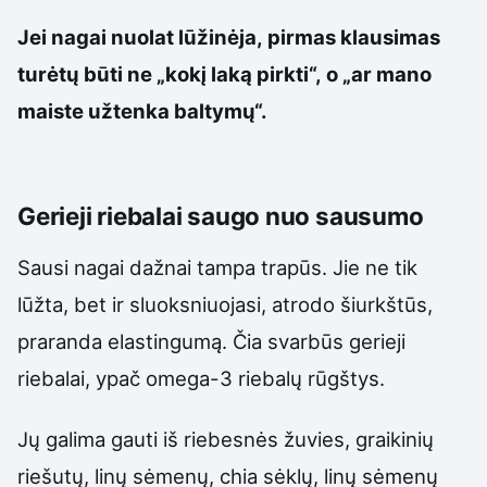
Jei nagai nuolat lūžinėja, pirmas klausimas
turėtų būti ne „kokį laką pirkti“, o „ar mano
maiste užtenka baltymų“.
Gerieji riebalai saugo nuo sausumo
Sausi nagai dažnai tampa trapūs. Jie ne tik
lūžta, bet ir sluoksniuojasi, atrodo šiurkštūs,
praranda elastingumą. Čia svarbūs gerieji
riebalai, ypač omega-3 riebalų rūgštys.
Jų galima gauti iš riebesnės žuvies, graikinių
riešutų, linų sėmenų, chia sėklų, linų sėmenų