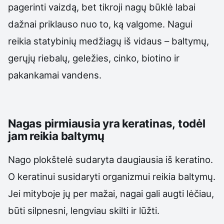
pagerinti vaizdą, bet tikroji nagų būklė labai
dažnai priklauso nuo to, ką valgome. Nagui
reikia statybinių medžiagų iš vidaus – baltymų,
gerųjų riebalų, geležies, cinko, biotino ir
pakankamai vandens.
Nagas pirmiausia yra keratinas, todėl
jam reikia baltymų
Nago plokštelė sudaryta daugiausia iš keratino.
O keratinui susidaryti organizmui reikia baltymų.
Jei mityboje jų per mažai, nagai gali augti lėčiau,
būti silpnesni, lengviau skilti ir lūžti.