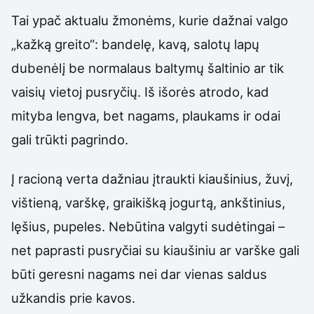
Tai ypač aktualu žmonėms, kurie dažnai valgo
„kažką greito“: bandelę, kavą, salotų lapų
dubenėlį be normalaus baltymų šaltinio ar tik
vaisių vietoj pusryčių. Iš išorės atrodo, kad
mityba lengva, bet nagams, plaukams ir odai
gali trūkti pagrindo.
Į racioną verta dažniau įtraukti kiaušinius, žuvį,
vištieną, varškę, graikišką jogurtą, ankštinius,
lęšius, pupeles. Nebūtina valgyti sudėtingai –
net paprasti pusryčiai su kiaušiniu ar varške gali
būti geresni nagams nei dar vienas saldus
užkandis prie kavos.