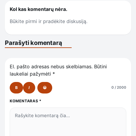
Kol kas komentarų nėra.
Būkite pirmi ir pradėkite diskusiją.
Parašyti komentarą
El. pašto adresas nebus skelbiamas.
Būtini
laukeliai pažymėti
*
B
I
😀
0 / 2000
KOMENTARAS
*