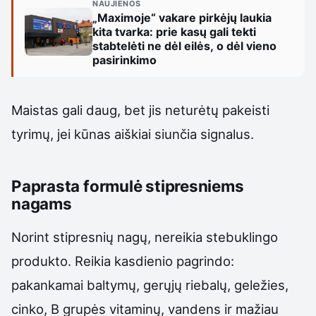
NAUJIENOS
„Maximoje“ vakare pirkėjų laukia
kita tvarka: prie kasų gali tekti
stabtelėti ne dėl eilės, o dėl vieno
pasirinkimo
Maistas gali daug, bet jis neturėtų pakeisti
tyrimų, jei kūnas aiškiai siunčia signalus.
Paprasta formulė stipresniems
nagams
Norint stipresnių nagų, nereikia stebuklingo
produkto. Reikia kasdienio pagrindo:
pakankamai baltymų, gerųjų riebalų, geležies,
cinko, B grupės vitaminų, vandens ir mažiau