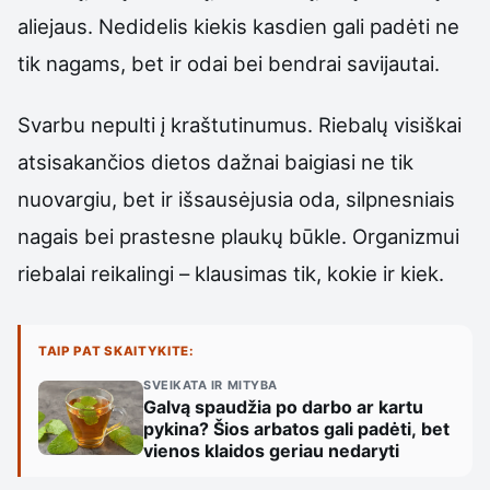
aliejaus. Nedidelis kiekis kasdien gali padėti ne
tik nagams, bet ir odai bei bendrai savijautai.
Svarbu nepulti į kraštutinumus. Riebalų visiškai
atsisakančios dietos dažnai baigiasi ne tik
nuovargiu, bet ir išsausėjusia oda, silpnesniais
nagais bei prastesne plaukų būkle. Organizmui
riebalai reikalingi – klausimas tik, kokie ir kiek.
TAIP PAT SKAITYKITE:
SVEIKATA IR MITYBA
Galvą spaudžia po darbo ar kartu
pykina? Šios arbatos gali padėti, bet
vienos klaidos geriau nedaryti