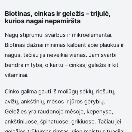
Biotinas, cinkas ir geležis – trijulė,
kurios nagai nepamiršta
Nagų stiprumui svarbūs ir mikroelementai.
Biotinas dažnai minimas kalbant apie plaukus ir
nagus, tačiau jis neveikia vienas. Jam svarbi
bendra mityba, o kartu – cinkas, geležis ir kiti
vitaminai.
Cinko galima gauti iš moliūgų sėklų, riešutų,
avižų, ankštinių, mėsos ir jūros gėrybių.
Geležies yra raudonoje mėsoje, kepenyse,
ankštiniuose, špinatuose, grikiuose. Tačiau jei
geležies trūkumas rimtas, vien maistu situaciją