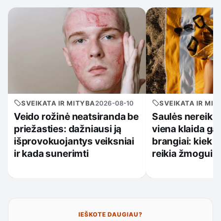
SVEIKATA IR MITYBA
2026-08-10
SVEIKATA IR MIT
Veido rožinė neatsiranda be
Saulės nereikia 
priežasties: dažniausi ją
viena klaida gal
išprovokuojantys veiksniai
brangiai: kiek jo
ir kada sunerimti
reikia žmogui?
IEŠKOTE DAUGIAU?