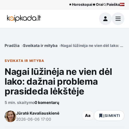
Horoskopai
Orai
Paieška
Meniu
Pradžia
Sveikata ir mityba
Nagai lūžinėja ne vien dėl lako: da
SVEIKATA IR MITYBA
Nagai lūžinėja ne vien dėl
lako: dažnai problema
prasideda lėkštėje
5 min. skaitymo
0 komentarų
Jūratė Kavaliauskienė
Aa
ĮSIMINTI
2026-06-06 17:00