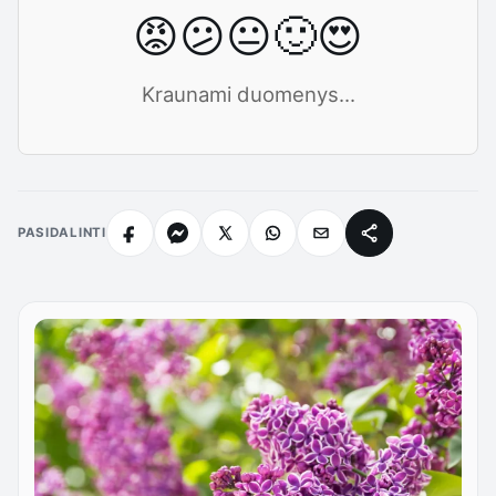
😡
😕
😐
🙂
😍
Kraunami duomenys...
PASIDALINTI