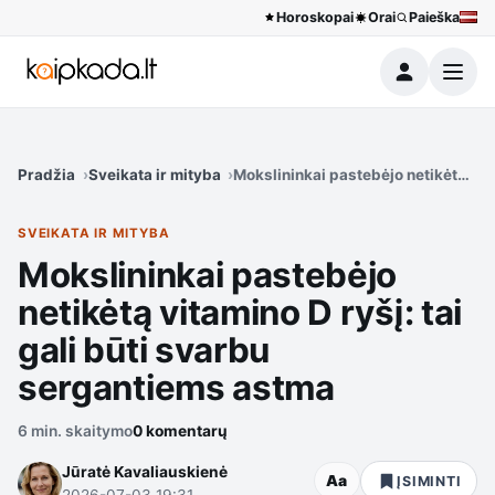
Horoskopai
Orai
Paieška
Meniu
Pradžia
Sveikata ir mityba
Mokslininkai pastebėjo netikėtą vit
SVEIKATA IR MITYBA
Mokslininkai pastebėjo
netikėtą vitamino D ryšį: tai
gali būti svarbu
sergantiems astma
6 min. skaitymo
0 komentarų
Jūratė Kavaliauskienė
Aa
ĮSIMINTI
2026-07-03 19:31