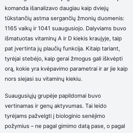
komanda išanalizavo daugiau kaip dviejų
tūkstančių astma sergančių žmonių duomenis:
1165 vaikų ir 1041 suaugusiojo. Dalyviams buvo
išmatuotas vitaminų A ir D kiekis kraujyje, taip
pat įvertinta jų plaučių funkcija. Kitaip tariant,
tyrėjai stebėjo, kaip gerai žmogus gali iškvėpti
orą, kokie yra kvėpavimo parametrai ir ar jie kaip
nors siejasi su vitaminų kiekiu.
Suaugusiųjų grupėje papildomai buvo
vertinamas ir genų aktyvumas. Tai leido
tyrėjams pažvelgti į biologinio senėjimo
požymius – ne pagal gimimo datą pase, o pagal