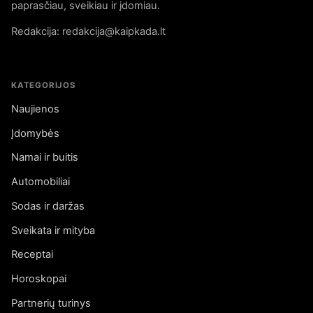
paprasčiau, sveikiau ir įdomiau.
Redakcija: redakcija@kaipkada.lt
KATEGORIJOS
Naujienos
Įdomybės
Namai ir buitis
Automobiliai
Sodas ir daržas
Sveikata ir mityba
Receptai
Horoskopai
Partnerių turinys