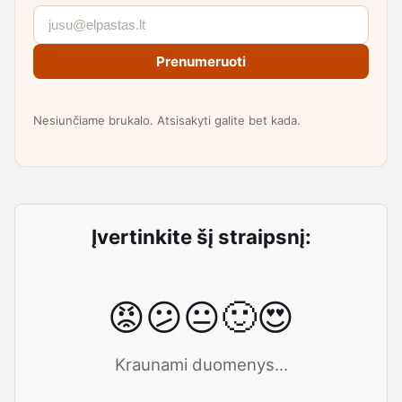
Prenumeruoti
Nesiunčiame brukalo. Atsisakyti galite bet kada.
Įvertinkite šį straipsnį:
😡
😕
😐
🙂
😍
Kraunami duomenys...