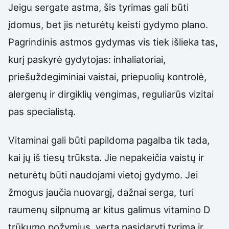
Jeigu sergate astma, šis tyrimas gali būti
įdomus, bet jis neturėtų keisti gydymo plano.
Pagrindinis astmos gydymas vis tiek išlieka tas,
kurį paskyrė gydytojas: inhaliatoriai,
priešuždegiminiai vaistai, priepuolių kontrolė,
alergenų ir dirgiklių vengimas, reguliarūs vizitai
pas specialistą.
Vitaminai gali būti papildoma pagalba tik tada,
kai jų iš tiesų trūksta. Jie nepakeičia vaistų ir
neturėtų būti naudojami vietoj gydymo. Jei
žmogus jaučia nuovargį, dažnai serga, turi
raumenų silpnumą ar kitus galimus vitamino D
trūkumo požymius, verta pasidaryti tyrimą ir