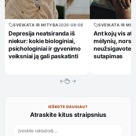
SVEIKATA IR MITYBA
2026-08-08
SVEIKATA IR MIT
Depresija neatsiranda iš
Ant kojų vis at
niekur: kokie biologiniai,
mėlynių, nors
psichologiniai ir gyvenimo
neužsigavote: k
veiksniai ją gali paskatinti
sutapimas
←
→
IEŠKOTE DAUGIAU?
Atraskite kitus straipsnius
Ieškoti straipsnių