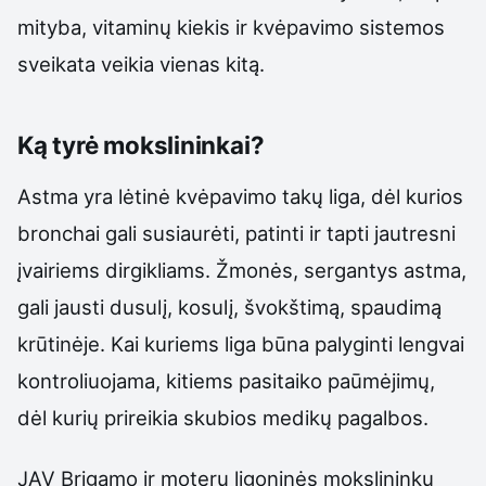
mityba, vitaminų kiekis ir kvėpavimo sistemos
sveikata veikia vienas kitą.
Ką tyrė mokslininkai?
Astma yra lėtinė kvėpavimo takų liga, dėl kurios
bronchai gali susiaurėti, patinti ir tapti jautresni
įvairiems dirgikliams. Žmonės, sergantys astma,
gali jausti dusulį, kosulį, švokštimą, spaudimą
krūtinėje. Kai kuriems liga būna palyginti lengvai
kontroliuojama, kitiems pasitaiko paūmėjimų,
dėl kurių prireikia skubios medikų pagalbos.
JAV Brigamo ir moterų ligoninės mokslininkų