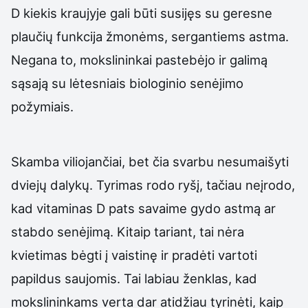
D kiekis kraujyje gali būti susijęs su geresne
plaučių funkcija žmonėms, sergantiems astma.
Negana to, mokslininkai pastebėjo ir galimą
sąsają su lėtesniais biologinio senėjimo
požymiais.
Skamba viliojančiai, bet čia svarbu nesumaišyti
dviejų dalykų. Tyrimas rodo ryšį, tačiau neįrodo,
kad vitaminas D pats savaime gydo astmą ar
stabdo senėjimą. Kitaip tariant, tai nėra
kvietimas bėgti į vaistinę ir pradėti vartoti
papildus saujomis. Tai labiau ženklas, kad
mokslininkams verta dar atidžiau tyrinėti, kaip