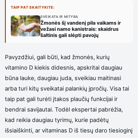
TAIP PAT SKAITYKITE:
SVEIKATA IR MITYBA
Žmonės šį vandenį pila vaikams ir
vežasi namo kanistrais: skaidrus
šaltinis gali slėpti pavojų
Pavyzdžiui, gali būti, kad žmonės, kurių
vitamino D kiekis didesnis, apskritai daugiau
būna lauke, daugiau juda, sveikiau maitinasi
arba turi kitų sveikatai palankių įpročių. Visa tai
taip pat gali turėti įtakos plaučių funkcijai ir
bendrai savijautai. Todėl ekspertai pabrėžia,
kad reikia daugiau tyrimų, kurie padėtų
išsiaiškinti, ar vitaminas D iš tiesų daro tiesioginį