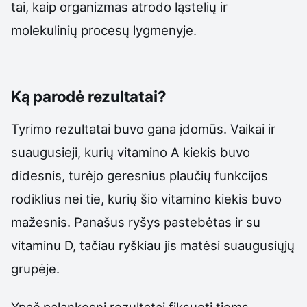
tai, kaip organizmas atrodo ląstelių ir
molekulinių procesų lygmenyje.
Ką parodė rezultatai?
Tyrimo rezultatai buvo gana įdomūs. Vaikai ir
suaugusieji, kurių vitamino A kiekis buvo
didesnis, turėjo geresnius plaučių funkcijos
rodiklius nei tie, kurių šio vitamino kiekis buvo
mažesnis. Panašus ryšys pastebėtas ir su
vitaminu D, tačiau ryškiau jis matėsi suaugusiųjų
grupėje.
Ypač palankesni rezultatai fiksuoti tiems