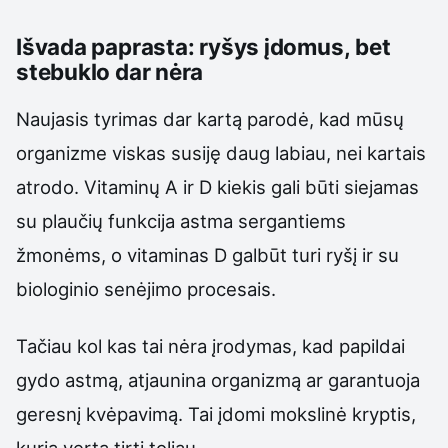
Išvada paprasta: ryšys įdomus, bet
stebuklo dar nėra
Naujasis tyrimas dar kartą parodė, kad mūsų
organizme viskas susiję daug labiau, nei kartais
atrodo. Vitaminų A ir D kiekis gali būti siejamas
su plaučių funkcija astma sergantiems
žmonėms, o vitaminas D galbūt turi ryšį ir su
biologinio senėjimo procesais.
Tačiau kol kas tai nėra įrodymas, kad papildai
gydo astmą, atjaunina organizmą ar garantuoja
geresnį kvėpavimą. Tai įdomi mokslinė kryptis,
kurią verta tirti toliau.