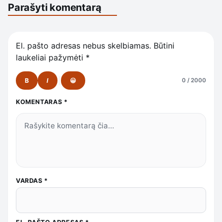
Parašyti komentarą
El. pašto adresas nebus skelbiamas.
Būtini
laukeliai pažymėti
*
B
I
😀
0 / 2000
KOMENTARAS
*
VARDAS
*