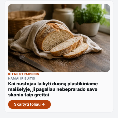
KITAS STRAIPSNIS
NAMAI IR BUITIS
Kai nustojau laikyti duoną plastikiniame
maišelyje, ji pagaliau nebeprarado savo
skonio taip greitai
Skaityti toliau →