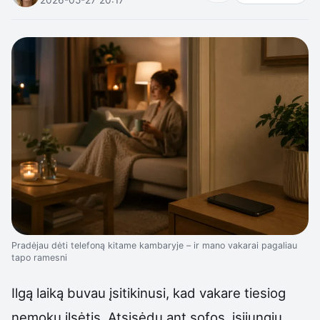
Pradėjau dėti telefoną kitame kambaryje – ir mano vakarai pagaliau
tapo ramesni
Ilgą laiką buvau įsitikinusi, kad vakare tiesiog
nemoku ilsėtis. Atsisėdu ant sofos, įsijungiu