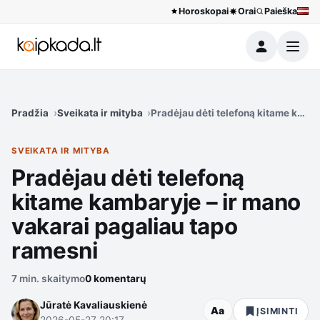
Horoskopai
Orai
Paieška
Meniu
Pradžia
Sveikata ir mityba
Pradėjau dėti telefoną kitame kamb
SVEIKATA IR MITYBA
Pradėjau dėti telefoną
kitame kambaryje – ir mano
vakarai pagaliau tapo
ramesni
7 min. skaitymo
0 komentarų
Jūratė Kavaliauskienė
Aa
ĮSIMINTI
2026-05-27 20:17