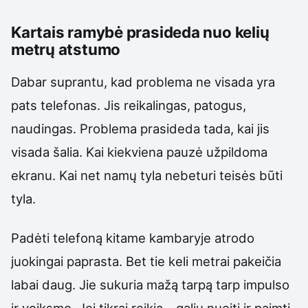
Kartais ramybė prasideda nuo kelių
metrų atstumo
Dabar suprantu, kad problema ne visada yra
pats telefonas. Jis reikalingas, patogus,
naudingas. Problema prasideda tada, kai jis
visada šalia. Kai kiekviena pauzė užpildoma
ekranu. Kai net namų tyla nebeturi teisės būti
tyla.
Padėti telefoną kitame kambaryje atrodo
juokingai paprasta. Bet tie keli metrai pakeičia
labai daug. Jie sukuria mažą tarpą tarp impulso
ir veiksmo. Jei tikrai reikia – galiu nueiti ir paimti.