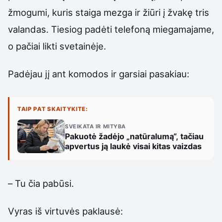
žmogumi, kuris staiga mezga ir žiūri į žvakę tris
valandas. Tiesiog padėti telefoną miegamajame,
o pačiai likti svetainėje.
Padėjau jį ant komodos ir garsiai pasakiau:
TAIP PAT SKAITYKITE:
SVEIKATA IR MITYBA
Pakuotė žadėjo „natūralumą“, tačiau
apvertus ją laukė visai kitas vaizdas
– Tu čia pabūsi.
Vyras iš virtuvės paklausė: