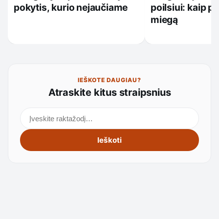
pokytis, kurio nejaučiame
poilsiui: kaip p
miegą
IEŠKOTE DAUGIAU?
Atraskite kitus straipsnius
Ieškoti straipsnių
Ieškoti