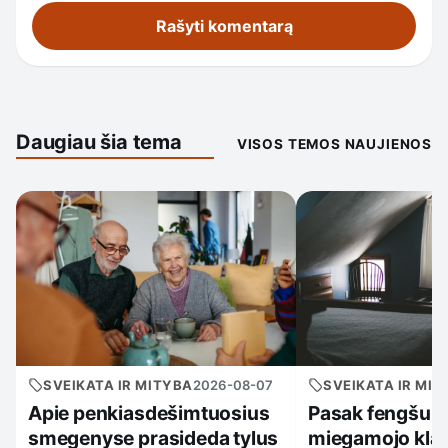
Daugiau šia tema
VISOS TEMOS NAUJIENOS
SVEIKATA IR MITYBA
2026-08-07
SVEIKATA IR MIT
Apie penkiasdešimtuosius
Pasak fengšui, 
smegenyse prasideda tylus
miegamojo klai