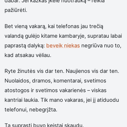
dabar. Jei kažkas įkėlė nuotrauką – reikia
pažiūrėti.
Bet vieną vakarą, kai telefonas jau trečią
valandą gulėjo kitame kambaryje, supratau labai
paprastą dalyką:
beveik niekas
negriūva nuo to,
kad atsakau vėliau.
Ryte žinutės vis dar ten. Naujienos vis dar ten.
Nuolaidos, dramos, komentarai, svetimos
atostogos ir svetimos vakarienės – viskas
kantriai laukia. Tik mano vakaras, jei jį atiduodu
telefonui, nebegrįžta.
Tą suprasti buvo keistai skaudu.