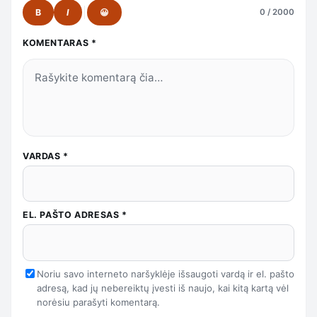
B
I
😀
0 / 2000
KOMENTARAS
*
VARDAS
*
EL. PAŠTO ADRESAS
*
Noriu savo interneto naršyklėje išsaugoti vardą ir el. pašto
adresą, kad jų nebereiktų įvesti iš naujo, kai kitą kartą vėl
norėsiu parašyti komentarą.