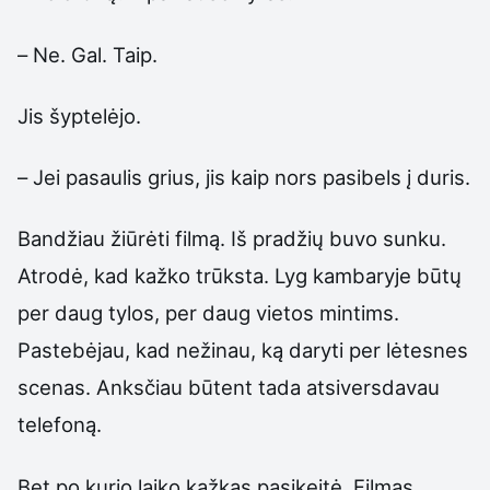
– Ne. Gal. Taip.
Jis šyptelėjo.
– Jei pasaulis grius, jis kaip nors pasibels į duris.
Bandžiau žiūrėti filmą. Iš pradžių buvo sunku.
Atrodė, kad kažko trūksta. Lyg kambaryje būtų
per daug tylos, per daug vietos mintims.
Pastebėjau, kad nežinau, ką daryti per lėtesnes
scenas. Anksčiau būtent tada atsiversdavau
telefoną.
Bet po kurio laiko kažkas pasikeitė. Filmas