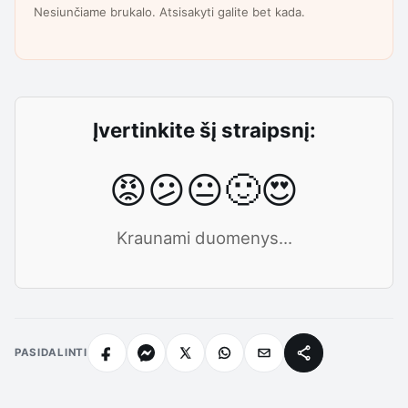
Nesiunčiame brukalo. Atsisakyti galite bet kada.
Įvertinkite šį straipsnį:
😡
😕
😐
🙂
😍
Kraunami duomenys...
PASIDALINTI