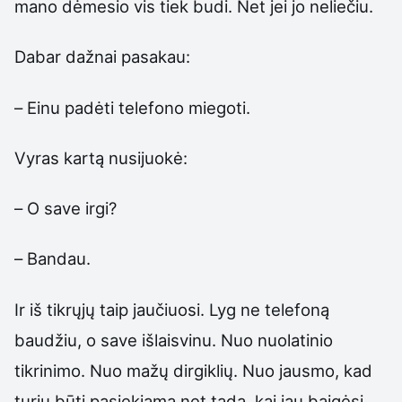
mano dėmesio vis tiek budi. Net jei jo neliečiu.
Dabar dažnai pasakau:
– Einu padėti telefono miegoti.
Vyras kartą nusijuokė:
– O save irgi?
– Bandau.
Ir iš tikrųjų taip jaučiuosi. Lyg ne telefoną
baudžiu, o save išlaisvinu. Nuo nuolatinio
tikrinimo. Nuo mažų dirgiklių. Nuo jausmo, kad
turiu būti pasiekiama net tada, kai jau baigėsi