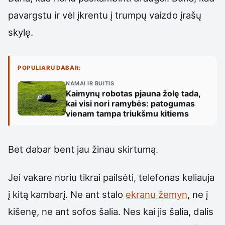
pavargstu ir vėl įkrentu į trumpų vaizdo įrašų
skylę.
POPULIARU DABAR:
NAMAI IR BUITIS
Kaimynų robotas pjauna žolę tada,
kai visi nori ramybės: patogumas
vienam tampa triukšmu kitiems
Bet dabar bent jau žinau skirtumą.
Jei vakare noriu tikrai pailsėti, telefonas keliauja
į kitą kambarį. Ne ant stalo
ekranu žemyn
, ne į
kišenę, ne ant sofos šalia. Nes kai jis šalia, dalis