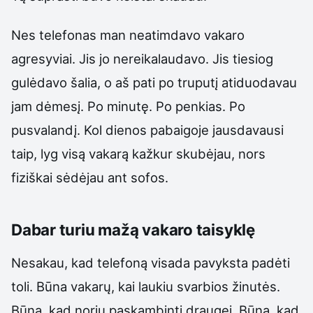
Nes telefonas man neatimdavo vakaro
agresyviai. Jis jo nereikalaudavo. Jis tiesiog
gulėdavo šalia, o aš pati po truputį atiduodavau
jam dėmesį. Po minutę. Po penkias. Po
pusvalandį. Kol dienos pabaigoje jausdavausi
taip, lyg visą vakarą kažkur skubėjau, nors
fiziškai sėdėjau ant sofos.
Dabar turiu mažą vakaro taisyklę
Nesakau, kad telefoną visada pavyksta padėti
toli. Būna vakarų, kai laukiu svarbios žinutės.
Būna, kad noriu paskambinti draugei. Būna, kad