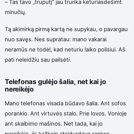
– Tas tavo „truputį“ jau trunka keturiasdešimt
minučių.
Tą akimirką pirmą kartą ne supykau, o pavargau
nuo savęs. Nes supratau: mano vakarai
neramūs ne todėl, kad neturiu laiko poilsiui. Aš
pati neleidžiu sau pailsėti.
Telefonas gulėjo šalia, net kai jo
nereikėjo
Mano telefonas visada būdavo šalia. Ant sofos
porankio. Ant virtuvės stalo. Prie lovos. Vonioje
ant skalbimo mašinos. Net tada, kai jo
nereikėjo, jis kažkaip atsidurdavo rankos