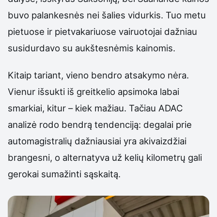
buvo palankesnės nei šalies vidurkis. Tuo metu
pietuose ir pietvakariuose vairuotojai dažniau
susidurdavo su aukštesnėmis kainomis.
Kitaip tariant, vieno bendro atsakymo nėra.
Vienur išsukti iš greitkelio apsimoka labai
smarkiai, kitur – kiek mažiau. Tačiau ADAC
analizė rodo bendrą tendenciją: degalai prie
automagistralių dažniausiai yra akivaizdžiai
brangesni, o alternatyva už kelių kilometrų gali
gerokai sumažinti sąskaitą.