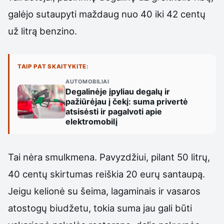
galėjo sutaupyti maždaug nuo 40 iki 42 centų
už litrą benzino.
TAIP PAT SKAITYKITE:
AUTOMOBILIAI
Degalinėje įpyliau degalų ir
pažiūrėjau į čekį: suma privertė
atsisėsti ir pagalvoti apie
elektromobilį
Tai nėra smulkmena. Pavyzdžiui, pilant 50 litrų,
40 centų skirtumas reiškia 20 eurų santaupą.
Jeigu kelionė su šeima, lagaminais ir vasaros
atostogų biudžetu, tokia suma jau gali būti