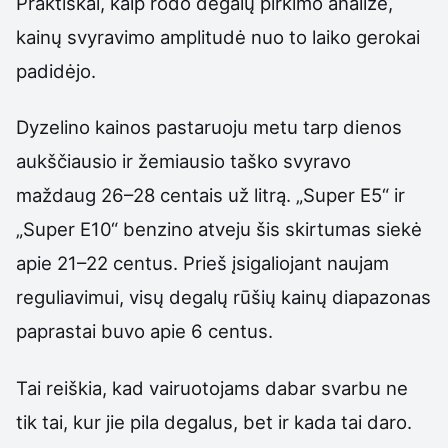
Praktiškai, kaip rodo degalų pirkimo analizė,
kainų svyravimo amplitudė nuo to laiko gerokai
padidėjo.
Dyzelino kainos pastaruoju metu tarp dienos
aukščiausio ir žemiausio taško svyravo
maždaug 26–28 centais už litrą. „Super E5“ ir
„Super E10“ benzino atveju šis skirtumas siekė
apie 21–22 centus. Prieš įsigaliojant naujam
reguliavimui, visų degalų rūšių kainų diapazonas
paprastai buvo apie 6 centus.
Tai reiškia, kad vairuotojams dabar svarbu ne
tik tai, kur jie pila degalus, bet ir kada tai daro.