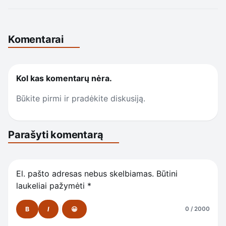
Komentarai
Kol kas komentarų nėra.
Būkite pirmi ir pradėkite diskusiją.
Parašyti komentarą
El. pašto adresas nebus skelbiamas.
Būtini
laukeliai pažymėti
*
B
I
😀
0 / 2000