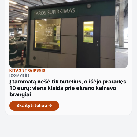
KITAS STRAIPSNIS
ĮDOMYBĖS
Į taromatą nešė tik butelius, o išėjo praradęs
10 eurų: viena klaida prie ekrano kainavo
brangiai
Skaityti toliau →