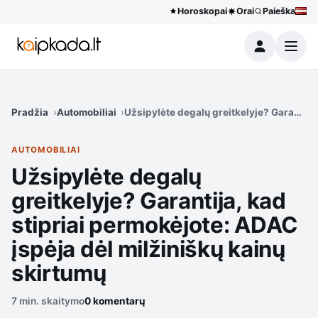
Horoskopai
Orai
Paieška
Meniu
Pradžia
Automobiliai
Užsipylėte degalų greitkelyje? Garantija,
AUTOMOBILIAI
Užsipylėte degalų
greitkelyje? Garantija, kad
stipriai permokėjote: ADAC
įspėja dėl milžiniškų kainų
skirtumų
7 min. skaitymo
0 komentarų