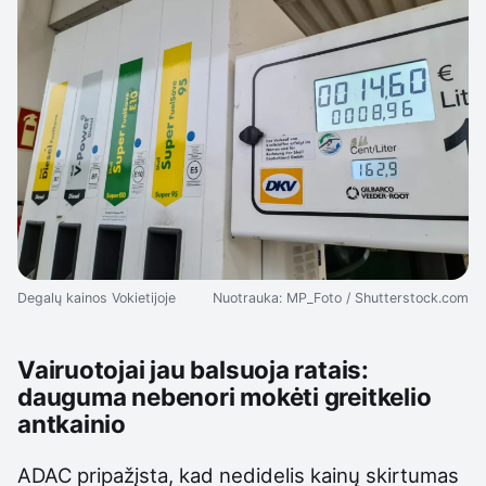
Degalų kainos Vokietijoje
Nuotrauka: MP_Foto / Shutterstock.com
Vairuotojai jau balsuoja ratais:
dauguma nebenori mokėti greitkelio
antkainio
ADAC pripažįsta, kad nedidelis kainų skirtumas