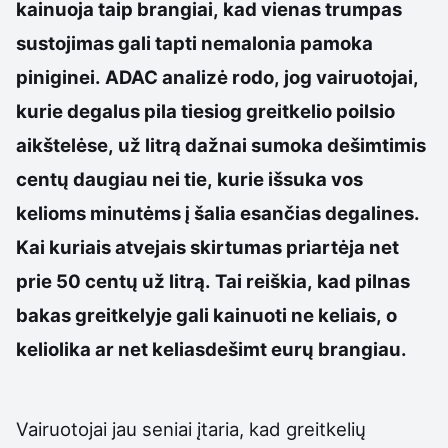
kainuoja taip brangiai, kad vienas trumpas
sustojimas gali tapti nemalonia pamoka
piniginei. ADAC analizė rodo, jog vairuotojai,
kurie degalus pila tiesiog greitkelio poilsio
aikštelėse, už litrą dažnai sumoka dešimtimis
centų daugiau nei tie, kurie išsuka vos
kelioms minutėms į šalia esančias degalines.
Kai kuriais atvejais skirtumas priartėja net
prie 50 centų už litrą. Tai reiškia, kad pilnas
bakas greitkelyje gali kainuoti ne keliais, o
keliolika ar net keliasdešimt eurų brangiau.
Vairuotojai jau seniai įtaria, kad greitkelių