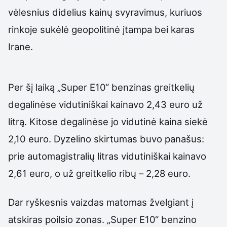
vėlesnius didelius kainų svyravimus, kuriuos
rinkoje sukėlė geopolitinė įtampa bei karas
Irane.
Per šį laiką „Super E10“ benzinas greitkelių
degalinėse vidutiniškai kainavo 2,43 euro už
litrą. Kitose degalinėse jo vidutinė kaina siekė
2,10 euro. Dyzelino skirtumas buvo panašus:
prie automagistralių litras vidutiniškai kainavo
2,61 euro, o už greitkelio ribų – 2,28 euro.
Dar ryškesnis vaizdas matomas žvelgiant į
atskiras poilsio zonas. „Super E10“ benzino