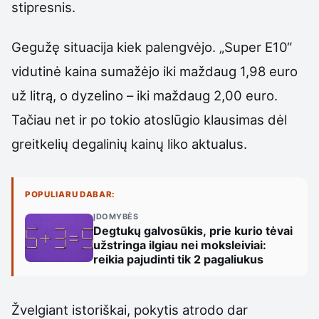
stipresnis.
Gegužę situacija kiek palengvėjo. „Super E10“
vidutinė kaina sumažėjo iki maždaug 1,98 euro
už litrą, o dyzelino – iki maždaug 2,00 euro.
Tačiau net ir po tokio atoslūgio klausimas dėl
greitkelių degalinių kainų liko aktualus.
POPULIARU DABAR:
ĮDOMYBĖS
Degtukų galvosūkis, prie kurio tėvai
užstringa ilgiau nei moksleiviai:
reikia pajudinti tik 2 pagaliukus
Žvelgiant istoriškai, pokytis atrodo dar