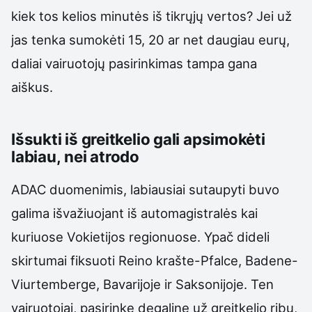
kiek tos kelios minutės iš tikrųjų vertos? Jei už
jas tenka sumokėti 15, 20 ar net daugiau eurų,
daliai vairuotojų pasirinkimas tampa gana
aiškus.
Išsukti iš greitkelio gali apsimokėti
labiau, nei atrodo
ADAC duomenimis, labiausiai sutaupyti buvo
galima išvažiuojant iš automagistralės kai
kuriuose Vokietijos regionuose. Ypač dideli
skirtumai fiksuoti Reino krašte-Pfalce, Badene-
Viurtemberge, Bavarijoje ir Saksonijoje. Ten
vairuotojai, pasirinkę degalinę už greitkelio ribų,