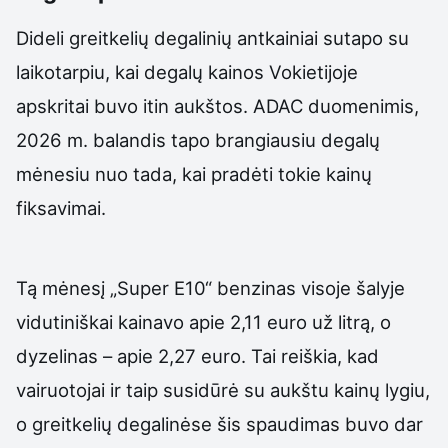
Dideli greitkelių degalinių antkainiai sutapo su
laikotarpiu, kai degalų kainos Vokietijoje
apskritai buvo itin aukštos. ADAC duomenimis,
2026 m. balandis tapo brangiausiu degalų
mėnesiu nuo tada, kai pradėti tokie kainų
fiksavimai.
Tą mėnesį „Super E10“ benzinas visoje šalyje
vidutiniškai kainavo apie 2,11 euro už litrą, o
dyzelinas – apie 2,27 euro. Tai reiškia, kad
vairuotojai ir taip susidūrė su aukštu kainų lygiu,
o greitkelių degalinėse šis spaudimas buvo dar