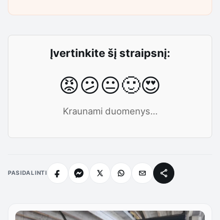
Įvertinkite šį straipsnį:
😡
😕
😐
🙂
😍
Kraunami duomenys...
PASIDALINTI