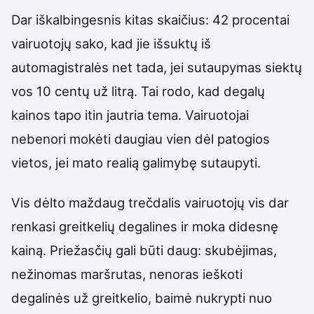
Dar iškalbingesnis kitas skaičius: 42 procentai
vairuotojų sako, kad jie išsuktų iš
automagistralės net tada, jei sutaupymas siektų
vos 10 centų už litrą. Tai rodo, kad degalų
kainos tapo itin jautria tema. Vairuotojai
nebenori mokėti daugiau vien dėl patogios
vietos, jei mato realią galimybę sutaupyti.
Vis dėlto maždaug trečdalis vairuotojų vis dar
renkasi greitkelių degalines ir moka didesnę
kainą. Priežasčių gali būti daug: skubėjimas,
nežinomas maršrutas, nenoras ieškoti
degalinės už greitkelio, baimė nukrypti nuo