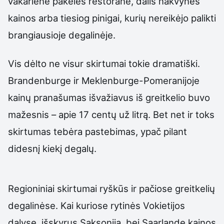
vakarienė pakelės restorane, dalis nakvynės
kainos arba tiesiog pinigai, kurių nereikėjo palikti
brangiausioje degalinėje.
Vis dėlto ne visur skirtumai tokie dramatiški.
Brandenburge ir Meklenburge-Pomeranijoje
kainų pranašumas išvažiavus iš greitkelio buvo
mažesnis – apie 17 centų už litrą. Bet net ir toks
skirtumas tebėra pastebimas, ypač pilant
didesnį kiekį degalų.
Regioniniai skirtumai ryškūs ir pačiose greitkelių
degalinėse. Kai kuriose rytinės Vokietijos
dalyse, išskyrus Saksoniją, bei Saarlande kainos