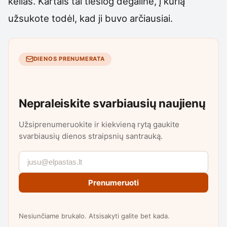
kelias. Kartais tai tiesiog degalinė, į kurią
užsukote todėl, kad ji buvo arčiausiai.
DIENOS PRENUMERATA
Nepraleiskite svarbiausių naujienų
Užsiprenumeruokite ir kiekvieną rytą gaukite
svarbiausių dienos straipsnių santrauką.
Prenumeruoti
Nesiunčiame brukalo. Atsisakyti galite bet kada.