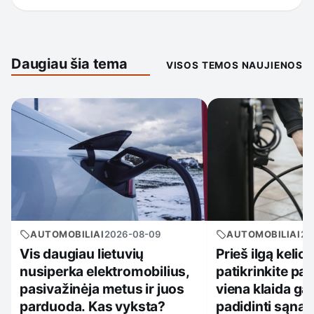
Daugiau šia tema
VISOS TEMOS NAUJIENOS
AUTOMOBILIAI
2026-08-09
AUTOMOBILIAI
20
Vis daugiau lietuvių
Prieš ilgą kelio
nusiperka elektromobilius,
patikrinkite pa
pasivažinėja metus ir juos
viena klaida gal
parduoda. Kas vyksta?
padidinti sąna