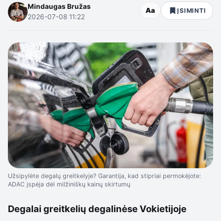
Mindaugas Bružas
Aa
ĮSIMINTI
2026-07-08 11:22
Užsipylėte degalų greitkelyje? Garantija, kad stipriai permokėjote:
ADAC įspėja dėl milžiniškų kainų skirtumų
Degalai greitkelių degalinėse Vokietijoje