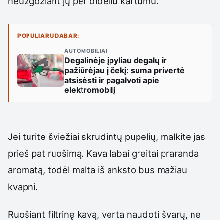
neužgožiant jų per dideliu kartumu.
POPULIARU DABAR:
AUTOMOBILIAI
Degalinėje įpyliau degalų ir
pažiūrėjau į čekį: suma privertė
atsisėsti ir pagalvoti apie
elektromobilį
Jei turite šviežiai skrudintų pupelių, malkite jas
prieš pat ruošimą. Kava labai greitai praranda
aromatą, todėl malta iš anksto bus mažiau
kvapni.
Ruošiant filtrinę kavą, verta naudoti švarų, ne