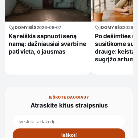
ĮDOMYBĖS
2026-08-07
ĮDOMYBĖS
2026-0
Ką reiškia sapnuoti seną
Po dešimties m
namą: dažniausiai svarbi ne
susitikome su
pati vieta, o jausmas
drauge: keista, 
sugrįžo artum
IEŠKOTE DAUGIAU?
Atraskite kitus straipsnius
Ieškoti straipsnių
Ieškoti