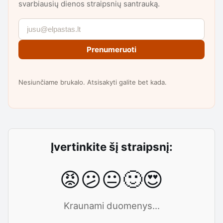
svarbiausių dienos straipsnių santrauką.
Prenumeruoti
Nesiunčiame brukalo. Atsisakyti galite bet kada.
Įvertinkite šį straipsnį:
😡
😕
😐
🙂
😍
Kraunami duomenys...