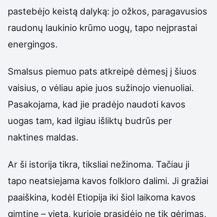
pastebėjo keistą dalyką: jo ožkos, paragavusios
raudonų laukinio krūmo uogų, tapo neįprastai
energingos.
Smalsus piemuo pats atkreipė dėmesį į šiuos
vaisius, o vėliau apie juos sužinojo vienuoliai.
Pasakojama, kad jie pradėjo naudoti kavos
uogas tam, kad ilgiau išliktų budrūs per
naktines maldas.
Ar ši istorija tikra, tiksliai nežinoma. Tačiau ji
tapo neatsiejama kavos folkloro dalimi. Ji gražiai
paaiškina, kodėl Etiopija iki šiol laikoma kavos
gimtine – vieta, kurioje prasidėjo ne tik gėrimas,