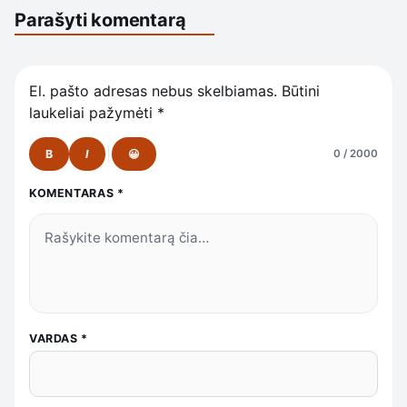
Parašyti komentarą
El. pašto adresas nebus skelbiamas.
Būtini
laukeliai pažymėti
*
B
I
😀
0 / 2000
KOMENTARAS
*
VARDAS
*