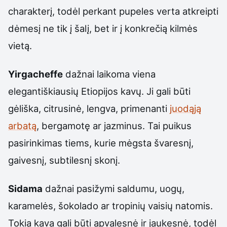
charakterį, todėl perkant pupeles verta atkreipti
dėmesį ne tik į šalį, bet ir į konkrečią kilmės
vietą.
Yirgacheffe
dažnai laikoma viena
elegantiškiausių Etiopijos kavų. Ji gali būti
gėliška, citrusinė, lengva, primenanti
juodąją
arbatą
, bergamotę ar jazminus. Tai puikus
pasirinkimas tiems, kurie mėgsta švaresnį,
gaivesnį, subtilesnį skonį.
Sidama
dažnai pasižymi saldumu, uogų,
karamelės, šokolado ar tropinių vaisių natomis.
Tokia kava gali būti apvalesnė ir jaukesnė, todėl