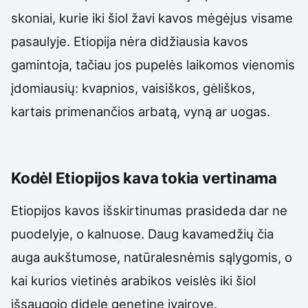
skoniai, kurie iki šiol žavi kavos mėgėjus visame
pasaulyje. Etiopija nėra didžiausia kavos
gamintoja, tačiau jos pupelės laikomos vienomis
įdomiausių: kvapnios, vaisiškos, gėliškos,
kartais primenančios arbatą, vyną ar uogas.
Kodėl Etiopijos kava tokia vertinama
Etiopijos kavos išskirtinumas prasideda dar ne
puodelyje, o kalnuose. Daug kavamedžių čia
auga aukštumose, natūralesnėmis sąlygomis, o
kai kurios vietinės arabikos veislės iki šiol
išsaugojo didelę genetinę įvairovę.