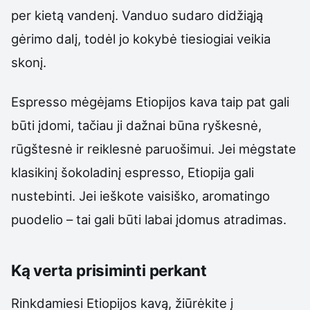
per kietą vandenį. Vanduo sudaro didžiąją
gėrimo dalį, todėl jo kokybė tiesiogiai veikia
skonį.
Espresso mėgėjams Etiopijos kava taip pat gali
būti įdomi, tačiau ji dažnai būna ryškesnė,
rūgštesnė ir reiklesnė paruošimui. Jei mėgstate
klasikinį šokoladinį espresso, Etiopija gali
nustebinti. Jei ieškote vaisiško, aromatingo
puodelio – tai gali būti labai įdomus atradimas.
Ką verta prisiminti perkant
Rinkdamiesi Etiopijos kavą, žiūrėkite į