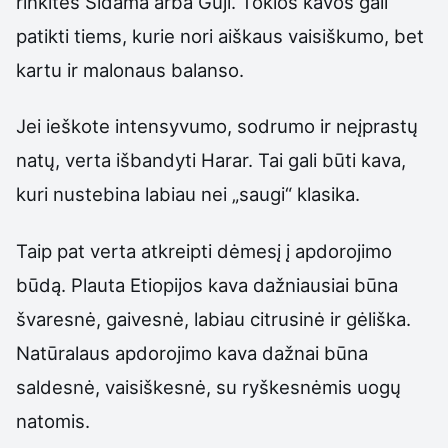
rinkitės Sidama arba Guji. Tokios kavos gali
patikti tiems, kurie nori aiškaus vaisiškumo, bet
kartu ir malonaus balanso.
Jei ieškote intensyvumo, sodrumo ir neįprastų
natų, verta išbandyti Harar. Tai gali būti kava,
kuri nustebina labiau nei „saugi“ klasika.
Taip pat verta atkreipti dėmesį į apdorojimo
būdą. Plauta Etiopijos kava dažniausiai būna
švaresnė, gaivesnė, labiau citrusinė ir gėliška.
Natūralaus apdorojimo kava dažnai būna
saldesnė, vaisiškesnė, su ryškesnėmis uogų
natomis.