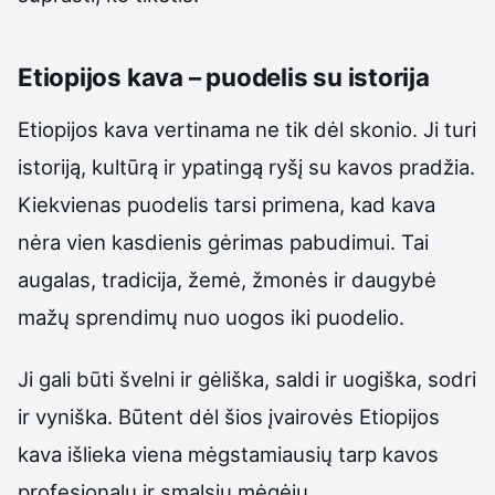
Etiopijos kava – puodelis su istorija
Etiopijos kava vertinama ne tik dėl skonio. Ji turi
istoriją, kultūrą ir ypatingą ryšį su kavos pradžia.
Kiekvienas puodelis tarsi primena, kad kava
nėra vien kasdienis gėrimas pabudimui. Tai
augalas, tradicija, žemė, žmonės ir daugybė
mažų sprendimų nuo uogos iki puodelio.
Ji gali būti švelni ir gėliška, saldi ir uogiška, sodri
ir vyniška. Būtent dėl šios įvairovės Etiopijos
kava išlieka viena mėgstamiausių tarp kavos
profesionalų ir smalsių mėgėjų.