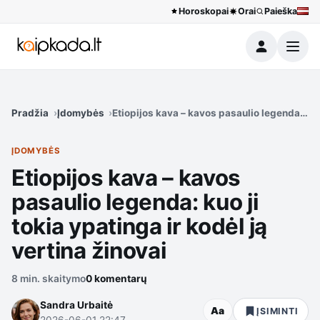
Horoskopai
Orai
Paieška
Meniu
Pradžia
Įdomybės
Etiopijos kava – kavos pasaulio legenda: kuo 
ĮDOMYBĖS
Etiopijos kava – kavos
pasaulio legenda: kuo ji
tokia ypatinga ir kodėl ją
vertina žinovai
8 min. skaitymo
0 komentarų
Sandra Urbaitė
Aa
ĮSIMINTI
2026-06-01 22:47