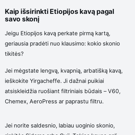
Kaip išsirinkti Etiopijos kavą pagal
savo skonį
Jeigu Etiopijos kavą perkate pirmą kartą,
geriausia pradėti nuo klausimo: kokio skonio
tikitės?
Jei mėgstate lengvą, kvapnią, arbatišką kavą,
ieškokite Yirgacheffe. Ji dažnai puikiai
atsiskleidžia ruošiant filtriniais būdais – V60,
Chemex, AeroPress ar paprastu filtru.
Jei norite saldesnio, labiau uoginio skonio,