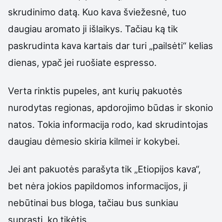
skrudinimo datą. Kuo kava šviežesnė, tuo
daugiau aromato ji išlaikys. Tačiau ką tik
paskrudinta kava kartais dar turi „pailsėti“ kelias
dienas, ypač jei ruošiate espresso.
Verta rinktis pupeles, ant kurių pakuotės
nurodytas regionas, apdorojimo būdas ir skonio
natos. Tokia informacija rodo, kad skrudintojas
daugiau dėmesio skiria kilmei ir kokybei.
Jei ant pakuotės parašyta tik „Etiopijos kava“,
bet nėra jokios papildomos informacijos, ji
nebūtinai bus bloga, tačiau bus sunkiau
suprasti, ko tikėtis.