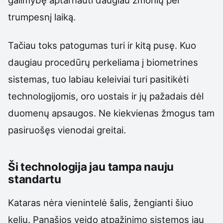
galimybę aptarnauti daugiau žmonių per
trumpesnį laiką.
Tačiau toks patogumas turi ir kitą pusę. Kuo
daugiau procedūrų perkeliama į biometrines
sistemas, tuo labiau keleiviai turi pasitikėti
technologijomis, oro uostais ir jų pažadais dėl
duomenų apsaugos. Ne kiekvienas žmogus tam
pasiruošęs vienodai greitai.
Ši technologija jau tampa nauju
standartu
Kataras nėra vienintelė šalis, žengianti šiuo
keliu. Panašios veido atpažinimo sistemos jau