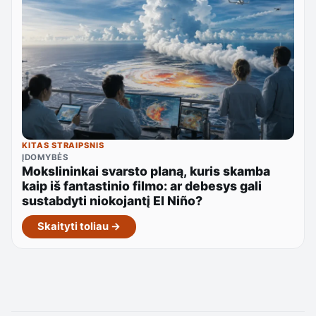
KITAS STRAIPSNIS
ĮDOMYBĖS
Mokslininkai svarsto planą, kuris skamba
kaip iš fantastinio filmo: ar debesys gali
sustabdyti niokojantį El Niño?
Skaityti toliau →