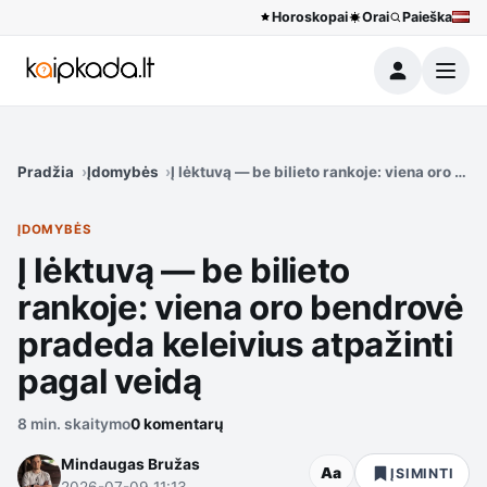
Horoskopai
Orai
Paieška
Meniu
Pradžia
Įdomybės
Į lėktuvą — be bilieto rankoje: viena oro be
ĮDOMYBĖS
Į lėktuvą — be bilieto
rankoje: viena oro bendrovė
pradeda keleivius atpažinti
pagal veidą
8 min. skaitymo
0 komentarų
Mindaugas Bružas
Aa
ĮSIMINTI
2026-07-09 11:13