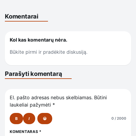
Komentarai
Kol kas komentarų nėra.
Būkite pirmi ir pradėkite diskusiją.
Parašyti komentarą
El. pašto adresas nebus skelbiamas.
Būtini
laukeliai pažymėti
*
B
I
😀
0 / 2000
KOMENTARAS
*