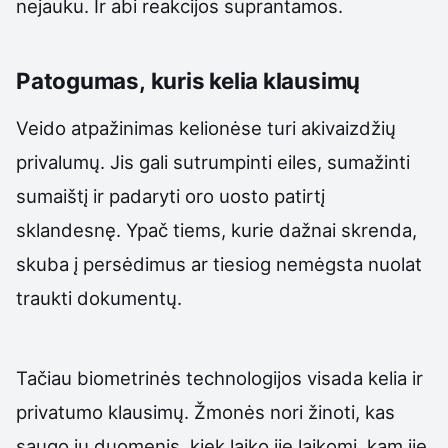
nejauku. Ir abi reakcijos suprantamos.
Patogumas, kuris kelia klausimų
Veido atpažinimas kelionėse turi akivaizdžių
privalumų. Jis gali sutrumpinti eiles, sumažinti
sumaištį ir padaryti oro uosto patirtį
sklandesnę. Ypač tiems, kurie dažnai skrenda,
skuba į persėdimus ar tiesiog nemėgsta nuolat
traukti dokumentų.
Tačiau biometrinės technologijos visada kelia ir
privatumo klausimų. Žmonės nori žinoti, kas
saugo jų duomenis, kiek laiko jie laikomi, kam jie