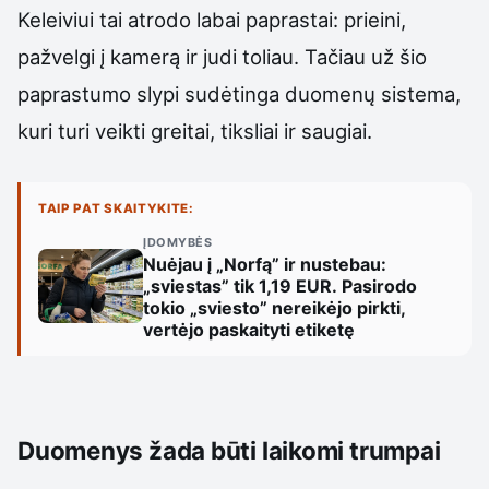
Keleiviui tai atrodo labai paprastai: prieini,
pažvelgi į kamerą ir judi toliau. Tačiau už šio
paprastumo slypi sudėtinga duomenų sistema,
kuri turi veikti greitai, tiksliai ir saugiai.
TAIP PAT SKAITYKITE:
ĮDOMYBĖS
Nuėjau į „Norfą” ir nustebau:
„sviestas” tik 1,19 EUR. Pasirodo
tokio „sviesto” nereikėjo pirkti,
vertėjo paskaityti etiketę
Duomenys žada būti laikomi trumpai