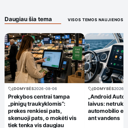
Daugiau šia tema
VISOS TEMOS NAUJIENOS
ĮDOMYBĖS
2026-08-06
ĮDOMYBĖS
2026-0
Prekybos centrai tampa
„Android Auto“ k
„pinigų traukyklomis”:
laivus: netruk
prekes renkiesi pats,
automobilio ekr
skenuoji pats, o mokėti vis
ant vandens
tiek tenka vis daugiau