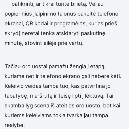
— patikrinti, ar tikrai turite bilietą. Vėliau
popierinius įlaipinimo talonus pakeitė telefono
ekranai, QR kodai ir programėlės, kurias prieš
skrydį neretai tenka atsidaryti paskutinę
minutę, stovint eilėje prie vartų.
Tačiau oro uostai pamažu žengia į etapą,
kuriame net ir telefono ekrano gali nebereikėti.
Keleivio veidas tampa tuo, kas patvirtina jo
tapatybę, maršrutą ir teisę lipti į lėktuvą. Tai
skamba lyg scena iš ateities oro uosto, bet kai
kuriems keleiviams tokia tvarka jau tampa
realybe.