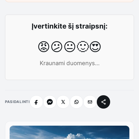
Įvertinkite šį straipsnį:
😡
😕
😐
🙂
😍
Kraunami duomenys...
PASIDALINTI