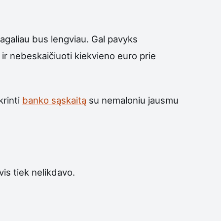
agaliau bus lengviau. Gal pavyks
ę ir nebeskaičiuoti kiekvieno euro prie
krinti
banko sąskaitą
su nemaloniu jausmu
is tiek nelikdavo.