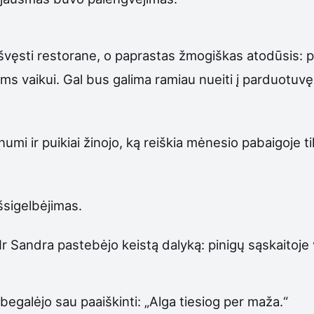
 švęsti restorane, o paprastas žmogiškas atodūsis: p
tams vaikui. Gal bus galima ramiau nueiti į parduotuv
mi ir puikiai žinojo, ką reiškia mėnesio pabaigoje ti
šsigelbėjimas.
r Sandra pastebėjo keistą dalyką: pinigų sąskaitoje v
begalėjo sau paaiškinti: „Alga tiesiog per maža.“