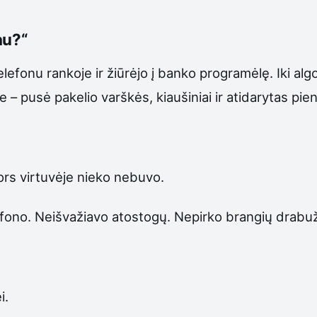
au?“
lefonu rankoje ir žiūrėjo į banko programėlę. Iki alg
ve – pusė pakelio varškės, kiaušiniai ir atidarytas pie
nors virtuvėje nieko nebuvo.
lefono. Neišvažiavo atostogų. Nepirko brangių drabu
i.