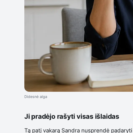
Didesnė alga
Ji pradėjo rašyti visas išlaidas
Tą patį vakarą Sandra nusprendė padaryti t