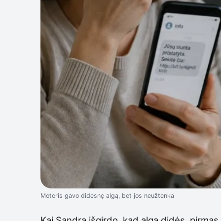
Moteris gavo didesnę algą, bet jos neužtenka
Kai Sandra išgirdo, kad alga didės, pirma