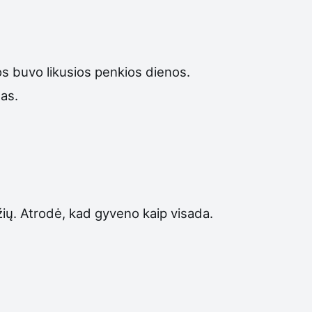
os buvo likusios penkios dienos.
nas.
žių. Atrodė, kad gyveno kaip visada.