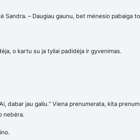
kė Sandra. – Daugiau gaunu, bet mėnesio pabaiga tok
ėja, o kartu su ja tyliai padidėja ir gyvenimas.
„Ai, dabar jau galiu.“ Viena prenumerata, kita prenu
mo nebėra.
ino.