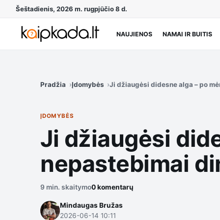
Šeštadienis, 2026 m. rugpjūčio 8 d.
NAUJIENOS
NAMAI IR BUITIS
Pradžia
Įdomybės
Ji džiaugėsi didesne alga – po mė
ĮDOMYBĖS
Ji džiaugėsi did
nepastebimai di
9 min. skaitymo
0 komentarų
Mindaugas Bružas
2026-06-14 10:11