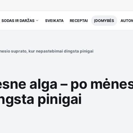
SODAS IR DARŽAS
SVEIKATA
RECEPTAI
ĮDOMYBĖS
AUTOM
nesio suprato, kur nepastebimai dingsta pinigai
esne alga – po mėnes
ngsta pinigai