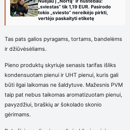
Nuėjau į „Norfą” ir nustebau:
„sviestas” tik 1,19 EUR. Pasirodo
tokio „sviesto” nereikėjo pirkti,
vertėjo paskaityti etiketę
Tas pats galios pyragams, tortams, bandelėms
ir džiūvėsėliams.
Pieno produktų skyriuje senasis tarifas išliks
kondensuotam pienui ir UHT pienui, kuris gali
būti ilgai laikomas ne šaldytuve. Mažesnis PVM
taip pat nebus taikomas aromatizuotam pienui,
pavyzdžiui, braškių ar šokolado skonio
gėrimams.