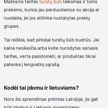
Mažesnis tarifas
turėtų būti
taikomas ir toms
prekėms, kurios jau parduodamos su akcija ar
nuolaida, jei jos atitinka nustatytas prekių
grupes.
Tai reiškia, kad pirkėjai turėtų būti budrūs. Jei
kaina nesikeičia arba kvite nurodytas senasis
tarifas, verta pasidomėti, ar produktas tikrai
patenka į lengvatinį sąrašą.
Kodėl tai įdomu ir lietuviams?
Nors šis sprendimas priimtas Latvijoje, jis gali
būti įdomus ir Lietuvos gyventojams.