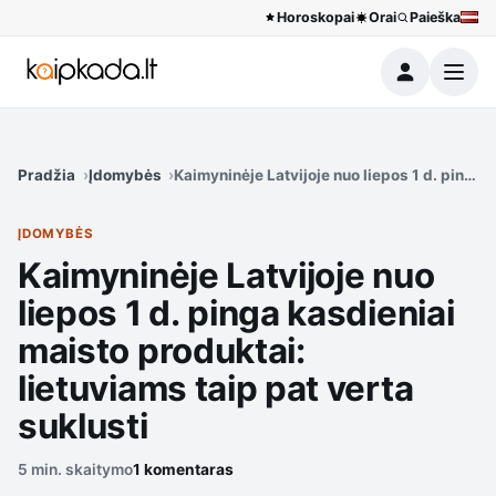
Horoskopai
Orai
Paieška
Meniu
Pradžia
Įdomybės
Kaimyninėje Latvijoje nuo liepos 1 d. pinga 
ĮDOMYBĖS
Kaimyninėje Latvijoje nuo
liepos 1 d. pinga kasdieniai
maisto produktai:
lietuviams taip pat verta
suklusti
5 min. skaitymo
1 komentaras