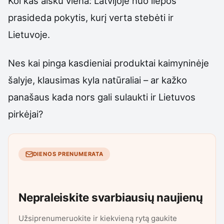
Kol kas aišku viena: Latvijoje nuo liepos
prasideda pokytis, kurį verta stebėti ir
Lietuvoje.
Nes kai pinga kasdieniai produktai kaimyninėje
šalyje, klausimas kyla natūraliai – ar kažko
panašaus kada nors gali sulaukti ir Lietuvos
pirkėjai?
DIENOS PRENUMERATA
Nepraleiskite svarbiausių naujienų
Užsiprenumeruokite ir kiekvieną rytą gaukite