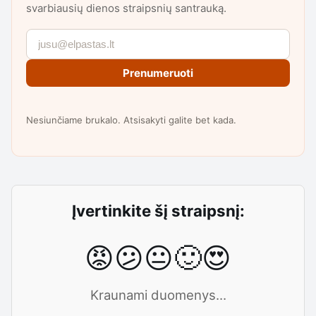
svarbiausių dienos straipsnių santrauką.
Prenumeruoti
Nesiunčiame brukalo. Atsisakyti galite bet kada.
Įvertinkite šį straipsnį:
😡
😕
😐
🙂
😍
Kraunami duomenys...