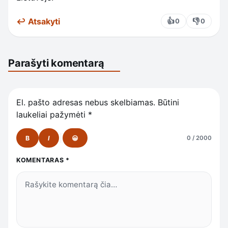
↩ Atsakyti
👍
👎
0
0
Parašyti komentarą
El. pašto adresas nebus skelbiamas.
Būtini
laukeliai pažymėti
*
B
I
😀
0 / 2000
KOMENTARAS
*