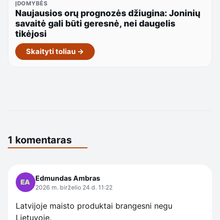
ĮDOMYBĖS
Naujausios orų prognozės džiugina: Joninių
savaitė gali būti geresnė, nei daugelis
tikėjosi
Skaityti toliau →
1 komentaras
Edmundas Ambras
2026 m. birželio 24 d. 11:22
Latvijoje maisto produktai brangesni negu
Lietuvoje.