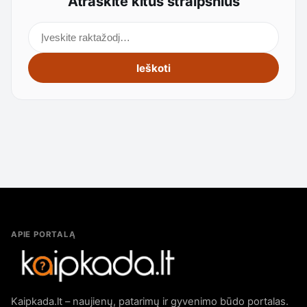
Atraskite kitus straipsnius
Ieškoti straipsnių
Ieškoti
APIE PORTALĄ
Kaipkada.lt – naujienų, patarimų ir gyvenimo būdo portalas.