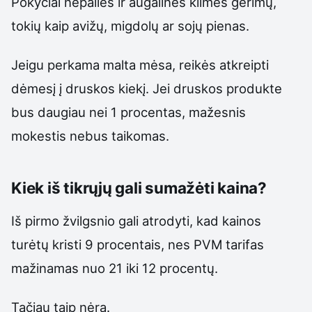
Pokyčiai nepalies ir augalinės kilmės gėrimų,
tokių kaip avižų, migdolų ar sojų pienas.
Jeigu perkama malta mėsa, reikės atkreipti
dėmesį į druskos kiekį. Jei druskos produkte
bus daugiau nei 1 procentas, mažesnis
mokestis nebus taikomas.
Kiek iš tikrųjų gali sumažėti kaina?
Iš pirmo žvilgsnio gali atrodyti, kad kainos
turėtų kristi 9 procentais, nes PVM tarifas
mažinamas nuo 21 iki 12 procentų.
Tačiau taip nėra.