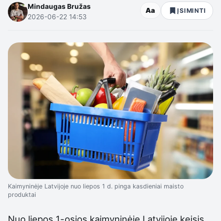
Mindaugas Bružas
Aa
ĮSIMINTI
2026-06-22 14:53
Kaimyninėje Latvijoje nuo liepos 1 d. pinga kasdieniai maisto
produktai
Nuo liepos 1-osios kaimyninėje Latvijoje keisis