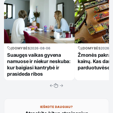
ĮDOMYBĖS
2026-08-06
ĮDOMYBĖS
2026-0
Suaugęs vaikas gyvena
Žmonės pakrau
namuose ir niekur neskuba:
kainų. Kas daro
kur baigiasi kantrybė ir
parduotuvėse?
prasideda ribos
←
→
IEŠKOTE DAUGIAU?