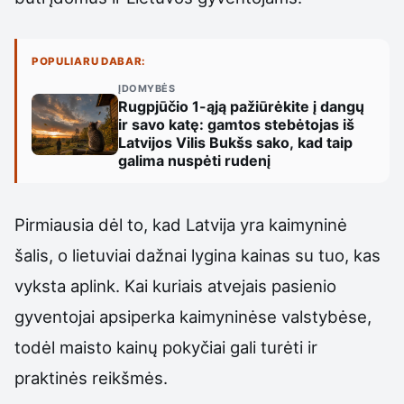
POPULIARU DABAR:
ĮDOMYBĖS
Rugpjūčio 1-ąją pažiūrėkite į dangų
ir savo katę: gamtos stebėtojas iš
Latvijos Vilis Bukšs sako, kad taip
galima nuspėti rudenį
Pirmiausia dėl to, kad Latvija yra kaimyninė
šalis, o lietuviai dažnai lygina kainas su tuo, kas
vyksta aplink. Kai kuriais atvejais pasienio
gyventojai apsiperka kaimyninėse valstybėse,
todėl maisto kainų pokyčiai gali turėti ir
praktinės reikšmės.