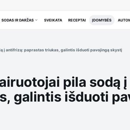
SODAS IR DARŽAS
SVEIKATA
RECEPTAI
ĮDOMYBĖS
AUTOM
dą į antifrizą: paprastas triukas, galintis išduoti pavojingą skystį
iruotojai pila sodą į 
, galintis išduoti pa