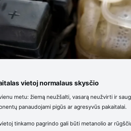
aitalas vietoj normalaus skysčio
s vienu metu: žiemą neužšalti, vasarą neužvirti ir sau
onentų panaudojami pigūs ar agresyvūs pakaitalai.
etoj tinkamo pagrindo gali būti metanolio ar rūgščių 