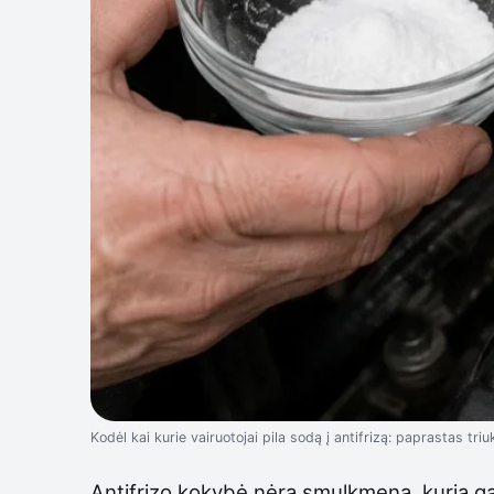
Kodėl kai kurie vairuotojai pila sodą į antifrizą: paprastas triu
Antifrizo kokybė nėra smulkmena, kurią galim