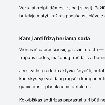
Verta atkreipti dėmesį ir į patį skystį. Paži
butelyje matyti kažkas panašaus į plėvelę a
Kam į antifrizą beriama soda
Vienas iš paprasčiausių garažinių testų —
truputis sodos, maždaug trečdalis arbatini
Jei skystis pradeda aktyviai šnypšti, putoti 
kad skystyje yra daug rūgščių komponent
guminėms ir plastikinėms detalėms.
Kokybiškas antifrizas paprastai turi būti 