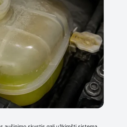
as aušinimo skystis gali užkimšti sistemą,