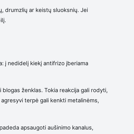
dų, drumzlių ar keistų sluoksnių. Jei
lį.
: į nedidelį kiekį antifrizo įberiama
i blogas ženklas. Tokia reakcija gali rodyti,
 agresyvi terpė gali kenkti metalinėms,
ka padeda apsaugoti aušinimo kanalus,