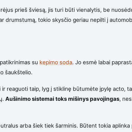
ūrėjus prieš šviesą, jis turi būti vienalytis, be nuosė
r drumstumą, tokio skysčio geriau nepilti į automobi
 patikrinimas su
kepimo soda
. Jo esmė labai paprasta
o šaukštelio.
ir reaguoti taip, lyg į stiklinę būtumėte įpylę acto, ta
ų.
Aušinimo sistemai toks mišinys pavojingas
, nes
neutralus arba šiek tiek šarminis. Būtent tokia aplin