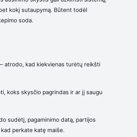
ks bet kokį sutaupymą. Būtent todėl
 kepimo soda.
 — atrodo, kad kiekvienas turėtų reikšti
i, koks skysčio pagrindas ir ar jį saugu
odo sudėtį, pagaminimo datą, partijos
s, kad perkate katę maiše.