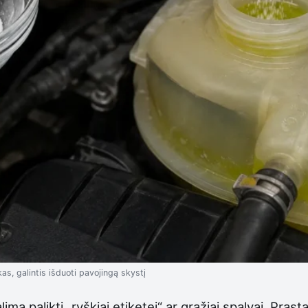
kas, galintis išduoti pavojingą skystį
a palikti „ryškiai etiketei“ ar gražiai spalvai. Prast