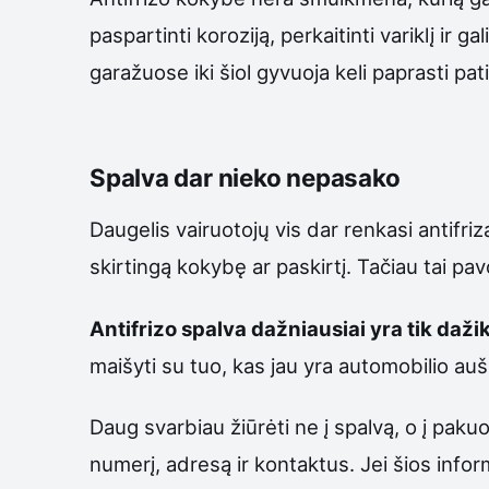
paspartinti koroziją, perkaitinti variklį ir
garažuose iki šiol gyvuoja keli paprasti p
Spalva dar nieko nepasako
Daugelis vairuotojų vis dar renkasi antifri
skirtingą kokybę ar paskirtį. Tačiau tai pavo
Antifrizo spalva dažniausiai yra tik dažik
maišyti su tuo, kas jau yra automobilio au
Daug svarbiau žiūrėti ne į spalvą, o į paku
numerį, adresą ir kontaktus. Jei šios inform