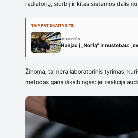
radiatorių, siurblį ir kitas sistemos dalis
TAIP PAT SKAITYKITE:
ĮDOMYBĖS
Nuėjau į „Norfą” ir nustebau: „sv
Žinoma, tai nėra laboratorinis tyrimas, kuris
metodas gana iškalbingas: jei reakcija audr