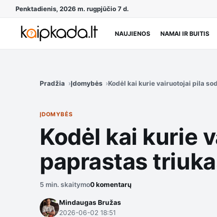
Penktadienis, 2026 m. rugpjūčio 7 d.
NAUJIENOS
NAMAI IR BUITIS
Pradžia
Įdomybės
Kodėl kai kurie vairuotojai pila so
ĮDOMYBĖS
Kodėl kai kurie va
paprastas triukas
5 min. skaitymo
0 komentarų
Mindaugas Bružas
2026-06-02 18:51