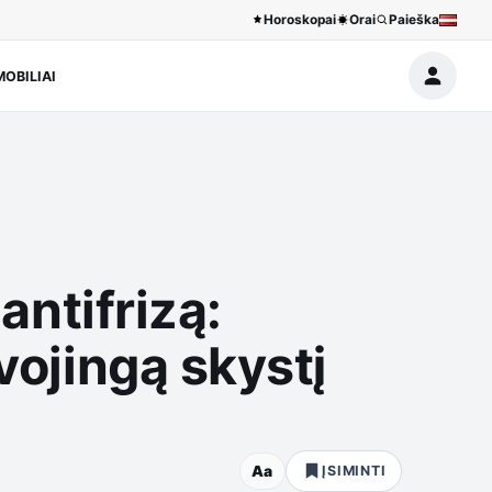
Horoskopai
Orai
Paieška
OBILIAI
antifrizą:
vojingą skystį
Aa
ĮSIMINTI