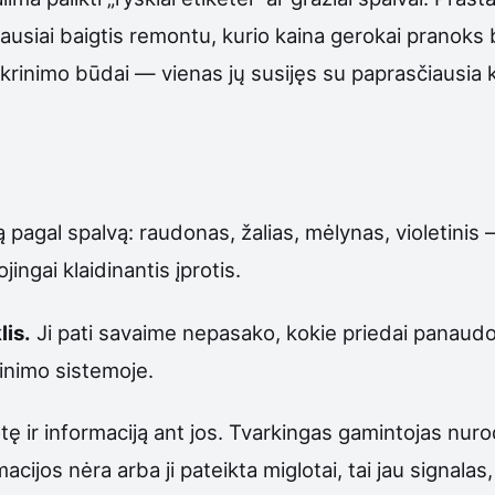
 galiausiai baigtis remontu, kurio kaina gerokai prano
atikrinimo būdai — vienas jų susijęs su paprasčiausia
zą pagal spalvą: raudonas, žalias, mėlynas, violetinis
jingai klaidinantis įprotis.
lis.
Ji pati savaime nepasako, kokie priedai panaudot
šinimo sistemoje.
otę ir informaciją ant jos. Tvarkingas gamintojas nur
acijos nėra arba ji pateikta miglotai, tai jau signala