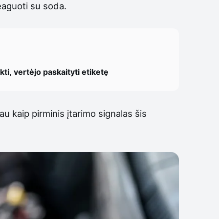
reaguoti su soda.
ti, vertėjo paskaityti etiketę
iau kaip pirminis įtarimo signalas šis