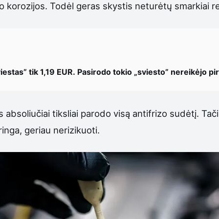
 nuo korozijos. Todėl geras skystis neturėtų smarkiai 
iestas” tik 1,19 EUR. Pasirodo tokio „sviesto” nereikėjo pirk
 absoliučiai tiksliai parodo visą antifrizo sudėtį. Tač
inga, geriau nerizikuoti.