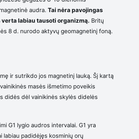
o magnetinė audra.
Tai nėra pavojingas
 verta labiau tausoti organizmą.
Britų
ės 8 d. nurodo aktyvų geomagnetinį foną.
ę ir sutrikdo jos magnetinį lauką. Šį kartą
as vainikinės masės išmetimo poveikis
 didės dėl vainikinės skylės didelės
i G1 lygio audros intervalai. G1 yra
ai labiau padidėjęs kosminių orų