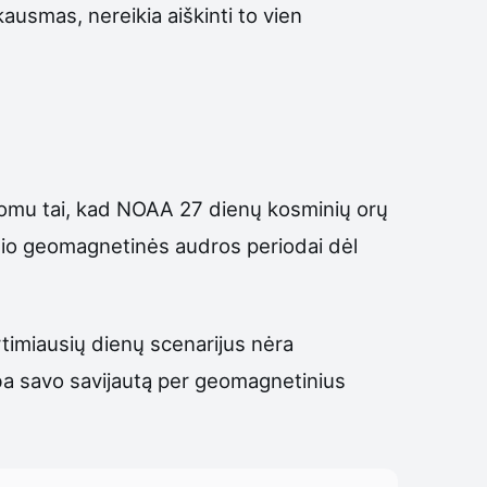
ausmas, nereikia aiškinti to vien
domu tai, kad NOAA 27 dienų kosminių orų
io geomagnetinės audros periodai dėl
rtimiausių dienų scenarijus nėra
rba savo savijautą per geomagnetinius