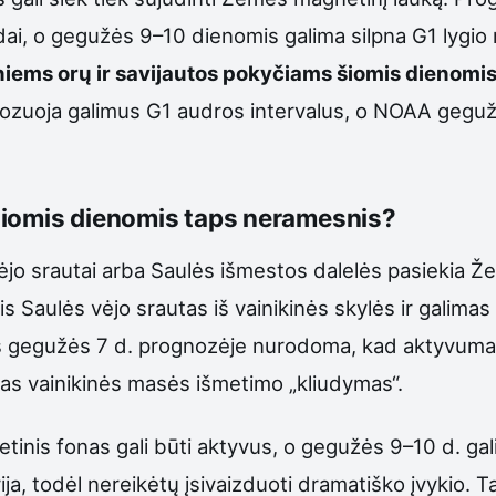
ai, o gegužės 9–10 dienomis galima silpna G1 lygi
iems orų ir savijautos pokyčiams šiomis dienomis
ozuoja galimus G1 audros intervalus, o NOAA geguž
siomis dienomis taps neramesnis?
jo srautai arba Saulės išmestos dalelės pasiekia Žem
is Saulės vėjo srautas iš vainikinės skylės ir galim
os gegužės 7 d. prognozėje nurodoma, kad aktyvumas
pnas vainikinės masės išmetimo „kliudymas“.
is fonas gali būti aktyvus, o gegužės 9–10 d. galim
a, todėl nereikėtų įsivaizduoti dramatiško įvykio. T