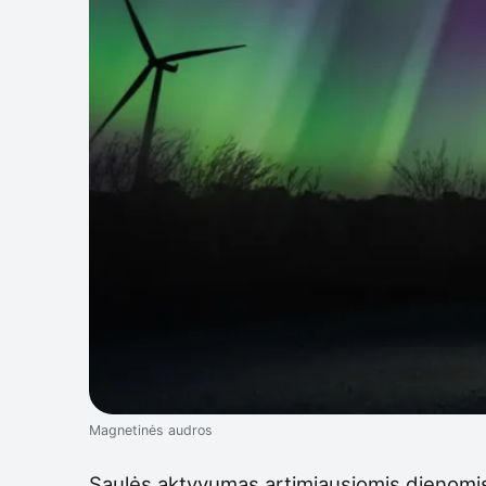
Magnetinės audros
Saulės aktyvumas artimiausiomis dienomis