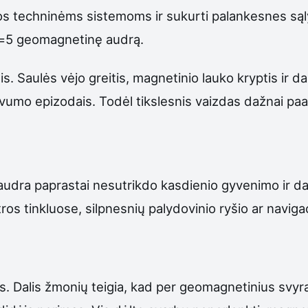
takos techninėms sistemoms ir sukurti palankesnes 
p=5 geomagnetinę audrą.
s. Saulės vėjo greitis, magnetinio lauko kryptis ir da
yvumo epizodais. Todėl tikslesnis vaizdas dažnai paaiš
 audra paprastai nesutrikdo kasdienio gyvenimo ir 
tros tinkluose, silpnesnių palydovinio ryšio ar naviga
. Dalis žmonių teigia, kad per geomagnetinius svyr