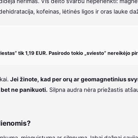
 didėja nerimas. Vis dėlto svarbu neperlenkti: magn
ehidratacija, kofeinas, lėtinės ligos ir oras lauke da
iestas” tik 1,19 EUR. Pasirodo tokio „sviesto” nereikėjo pirk
škai.
Jei žinote, kad per orų ar geomagnetinius sv
 bet ne panikuoti.
Silpna audra nėra priežastis atšauk
 dienomis?
sunkumą, mieguistumą ar silpnumą, labai dažnai savij