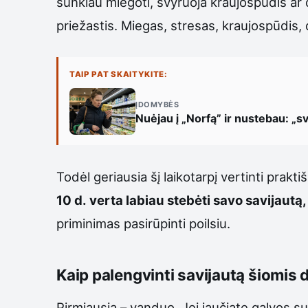
sunkiau miegoti, svyruoja kraujospūdis ar
priežastis. Miegas, stresas, kraujospūdis, d
TAIP PAT SKAITYKITE:
ĮDOMYBĖS
Nuėjau į „Norfą” ir nustebau: „sv
Todėl geriausia šį laikotarpį vertinti prakti
10 d. verta labiau stebėti savo savijautą,
priminimas pasirūpinti poilsiu.
Kaip palengvinti savijautą šiomis
Pirmiausia – vanduo. Jei jaučiate galvos 