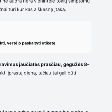
etinė audra nėra vienintelė tokių simptomų
žnai turi kur kas aiškesnę įtaką.
ti, vertėjo paskaityti etiketę
yravimus jaučiatės prasčiau, gegužės 8–
ti įprastą dieną, tačiau tai gali būti
autą pablogina ne pati magnetinė audra, o