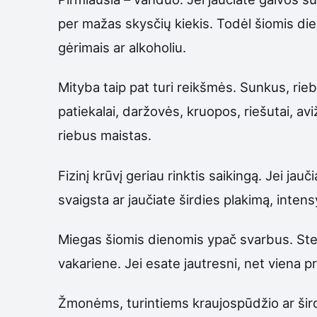
per mažas skysčių kiekis. Todėl šiomis die
gėrimais ar alkoholiu.
Mityba taip pat turi reikšmės. Sunkus, rie
patiekalai, daržovės, kruopos, riešutai, avi
riebus maistas.
Fizinį krūvį geriau rinktis saikingą. Jei ja
svaigsta ar jaučiate širdies plakimą, inten
Miegas šiomis dienomis ypač svarbus. Stenk
vakariene. Jei esate jautresni, net viena pr
Žmonėms, turintiems kraujospūdžio ar širdi