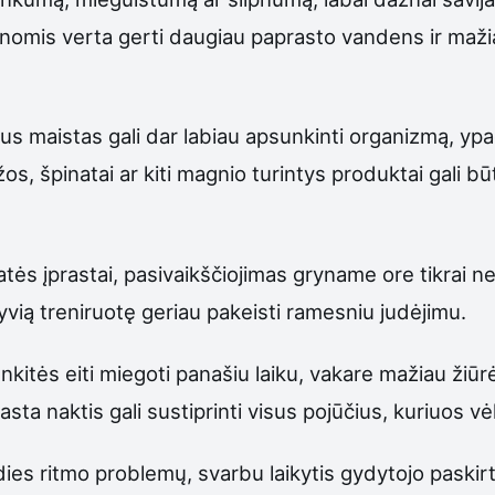
nomis verta gerti daugiau paprasto vandens ir mažiau
bus maistas gali dar labiau apsunkinti organizmą, yp
žos, špinatai ar kiti magnio turintys produktai gali bū
učiatės įprastai, pasivaikščiojimas gryname ore tikrai 
syvią treniruotę geriau pakeisti ramesniu judėjimu.
itės eiti miegoti panašiu laiku, vakare mažiau žiūr
asta naktis gali sustiprinti visus pojūčius, kuriuos vė
es ritmo problemų, svarbu laikytis gydytojo paskirt