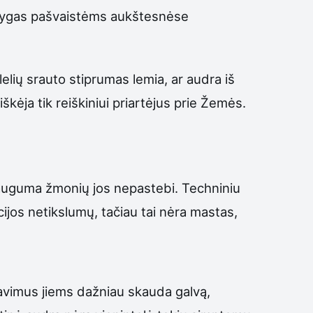
sąlygas pašvaistėms aukštesnėse
lelių srauto stiprumas lemia, ar audra iš
kėja tik reiškiniui priartėjus prie Žemės.
dauguma žmonių jos nepastebi. Techniniu
cijos netikslumų, tačiau tai nėra mastas,
avimus jiems dažniau skauda galvą,