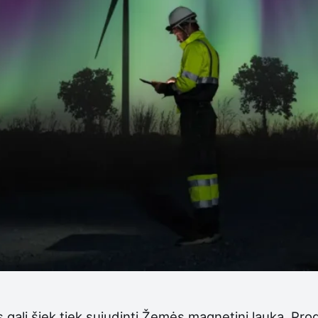
 gali šiek tiek sujudinti Žemės magnetinį lauką. P