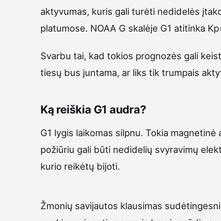
aktyvumas, kuris gali turėti nedidelės į
platumose. NOAA G skalėje G1 atitinka K
Svarbu tai, kad tokios prognozės gali keisti
tiesų bus juntama, ar liks tik trumpais akt
Ką reiškia G1 audra?
G1 lygis laikomas silpnu. Tokia magnetinė
požiūriu gali būti nedidelių svyravimų elek
kurio reikėtų bijoti.
Žmonių savijautos klausimas sudėtingesnis