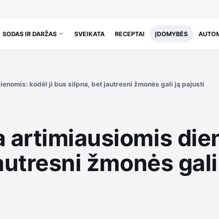
SODAS IR DARŽAS
SVEIKATA
RECEPTAI
ĮDOMYBĖS
AUTOM
nomis: kodėl ji bus silpna, bet jautresni žmonės gali ją pajusti
artimiausiomis dien
autresni žmonės gali 