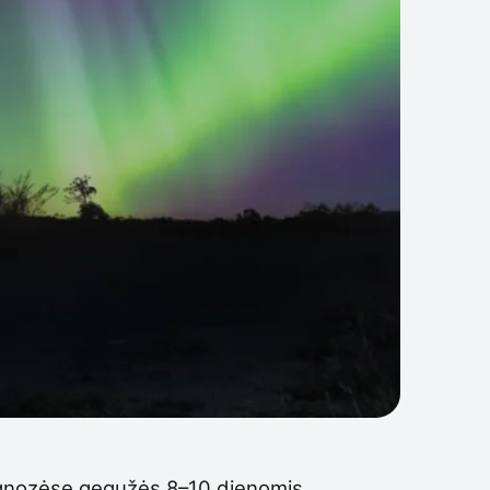
rognozėse gegužės 8–10 dienomis