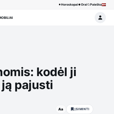
Horoskopai
Orai
Paieška
OBILIAI
omis: kodėl ji
ją pajusti
Aa
ĮSIMINTI