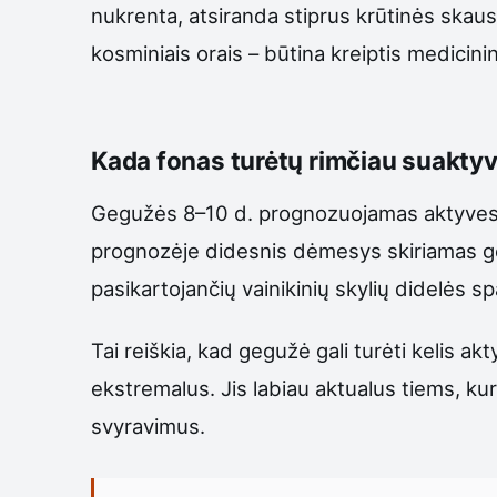
nukrenta, atsiranda stiprus krūtinės skaus
kosminiais orais – būtina kreiptis medicin
Kada fonas turėtų rimčiau suaktyv
Gegužės 8–10 d. prognozuojamas aktyvesni
prognozėje didesnis dėmesys skiriamas ge
pasikartojančių vainikinių skylių didelės s
Tai reiškia, kad gegužė gali turėti kelis a
ekstremalus. Jis labiau aktualus tiems, ku
svyravimus.