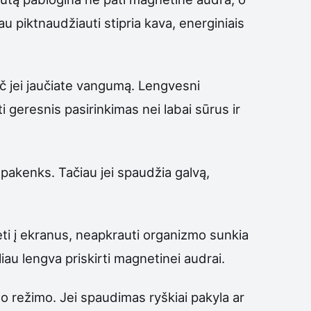
 piktnaudžiauti stipria kava, energiniais
ač jei jaučiate vangumą. Lengvesni
ti geresnis pasirinkimas nei labai sūrus ir
nepakenks. Tačiau jei spaudžia galvą,
ėti į ekranus, neapkrauti organizmo sunkia
liau lengva priskirti magnetinei audrai.
o režimo. Jei spaudimas ryškiai pakyla ar