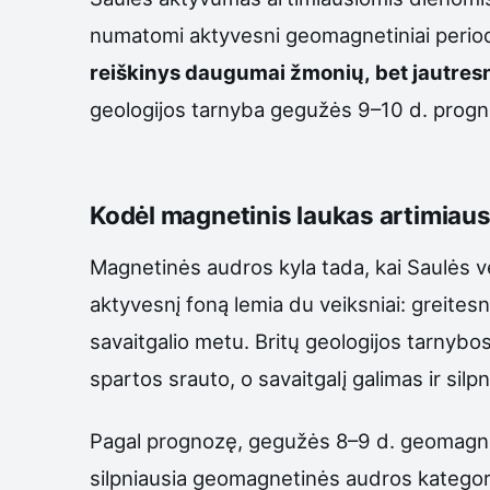
numatomi aktyvesni geomagnetiniai period
reiškinys daugumai žmonių, bet jautresn
geologijos tarnyba gegužės 9–10 d. progn
Kodėl magnetinis laukas artimiau
Magnetinės audros kyla tada, kai Saulės vė
aktyvesnį foną lemia du veiksniai: greitesn
savaitgalio metu. Britų geologijos tarnyb
spartos srauto, o savaitgalį galimas ir sil
Pagal prognozę, gegužės 8–9 d. geomagnetin
silpniausia geomagnetinės audros kategorij