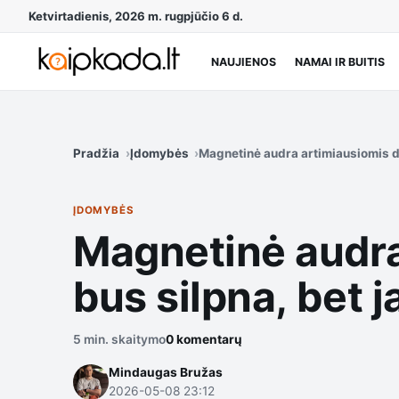
Ketvirtadienis, 2026 m. rugpjūčio 6 d.
NAUJIENOS
NAMAI IR BUITIS
Pradžia
Įdomybės
Magnetinė audra artimiausiomis die
ĮDOMYBĖS
Magnetinė audra 
bus silpna, bet j
5 min. skaitymo
0 komentarų
Mindaugas Bružas
2026-05-08 23:12