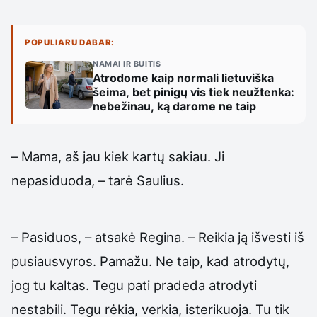
POPULIARU DABAR:
NAMAI IR BUITIS
Atrodome kaip normali lietuviška
šeima, bet pinigų vis tiek neužtenka:
nebežinau, ką darome ne taip
– Mama, aš jau kiek kartų sakiau. Ji
nepasiduoda, – tarė Saulius.
– Pasiduos, – atsakė Regina. – Reikia ją išvesti iš
pusiausvyros. Pamažu. Ne taip, kad atrodytų,
jog tu kaltas. Tegu pati pradeda atrodyti
nestabili. Tegu rėkia, verkia, isterikuoja. Tu tik