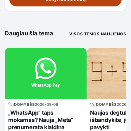
Daugiau šia tema
VISOS TEMOS NAUJIENOS
ĮDOMYBĖS
2026-08-09
ĮDOMYBĖS
2026-0
„WhatsApp“ taps
Naujas degtukų
mokamas? Nauja „Meta“
išbandykite, ju
prenumerata klaidina
pavykti