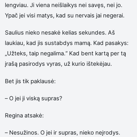
lengviau. Ji viena neišlaikys nei savęs, nei jo.
Ypač jei visi matys, kad su nervais jai negerai.
Saulius nieko nesakė kelias sekundes. Aš
laukiau, kad jis sustabdys mamą. Kad pasakys:
„Užteks, taip negalima.“ Kad bent kartą per tą
įrašą pasirodys vyras, už kurio ištekėjau.
Bet jis tik paklausė:
– O jei ji viską supras?
Regina atsakė:
– Nesužinos. O jei ir supras, nieko neįrodys.