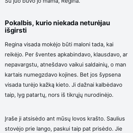
Su juo buvo jo mama, Regina.
Pokalbis, kurio niekada neturėjau
išgirsti
Regina visada mokėjo būti maloni tada, kai
reikėjo. Per šventes apkabindavo, klausdavo, ar
nepavargstu, atnešdavo vaikui saldainių, o man
kartais numegzdavo kojines. Bet jos šypsena
visada turėjo kažką kieto. Ji dažnai kalbėdavo
taip, lyg patartų, nors iš tikrųjų nurodinėjo.
Įraše ji atsisėdo ant mūsų lovos krašto. Saulius
stovėjo prie lango, paskui taip pat prisėdo. Jie