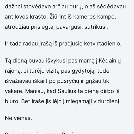
dažnai stovėdavo arčiau durų, o aš sėdėdavau
ant lovos krašto. Žiūrint iš kameros kampo,
atrodžiau prislėgta, pavargusi, sutrikusi.
Ir tada radau įrašą iš praėjusio ketvirtadienio.
Tą dieną buvau išvykusi pas mamą į Kėdainių
rajoną. Ji turėjo vizitą pas gydytoją, todėl
išvažiavau iškart po pusryčių ir grįžau tik
vakare. Maniau, kad Saulius tą dieną dirbo iš
biuro. Bet įraše jis įėjo į miegamąjį vidurdienį.
Ne vienas.