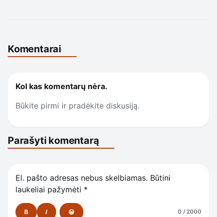
Komentarai
Kol kas komentarų nėra.
Būkite pirmi ir pradėkite diskusiją.
Parašyti komentarą
El. pašto adresas nebus skelbiamas.
Būtini
laukeliai pažymėti
*
B
I
😀
0 / 2000