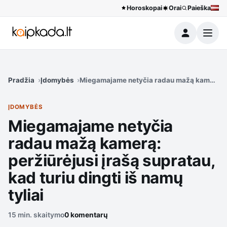
Horoskopai
Orai
Paieška
Meniu
Pradžia
Įdomybės
Miegamajame netyčia radau mažą kamerą: perž
ĮDOMYBĖS
Miegamajame netyčia
radau mažą kamerą:
peržiūrėjusi įrašą supratau,
kad turiu dingti iš namų
tyliai
15 min. skaitymo
0 komentarų