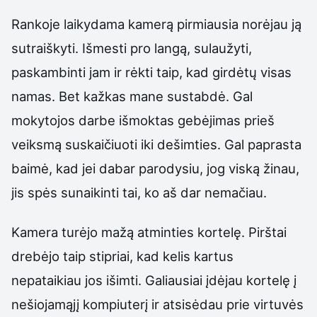
Rankoje laikydama kamerą pirmiausia norėjau ją
sutraiškyti. Išmesti pro langą, sulaužyti,
paskambinti jam ir rėkti taip, kad girdėtų visas
namas. Bet kažkas mane sustabdė. Gal
mokytojos darbe išmoktas gebėjimas prieš
veiksmą suskaičiuoti iki dešimties. Gal paprasta
baimė, kad jei dabar parodysiu, jog viską žinau,
jis spės sunaikinti tai, ko aš dar nemačiau.
Kamera turėjo mažą atminties kortelę. Pirštai
drebėjo taip stipriai, kad kelis kartus
nepataikiau jos išimti. Galiausiai įdėjau kortelę į
nešiojamąjį kompiuterį ir atsisėdau prie virtuvės