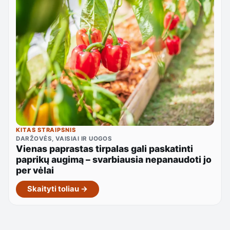
KITAS STRAIPSNIS
DARŽOVĖS, VAISIAI IR UOGOS
Vienas paprastas tirpalas gali paskatinti
paprikų augimą – svarbiausia nepanaudoti jo
per vėlai
Skaityti toliau →