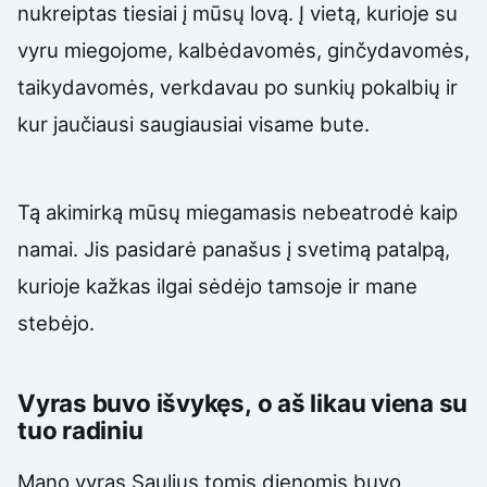
nukreiptas tiesiai į mūsų lovą. Į vietą, kurioje su
vyru miegojome, kalbėdavomės, ginčydavomės,
taikydavomės, verkdavau po sunkių pokalbių ir
kur jaučiausi saugiausiai visame bute.
Tą akimirką mūsų miegamasis nebeatrodė kaip
namai. Jis pasidarė panašus į svetimą patalpą,
kurioje kažkas ilgai sėdėjo tamsoje ir mane
stebėjo.
Vyras buvo išvykęs, o aš likau viena su
tuo radiniu
Mano vyras Saulius tomis dienomis buvo