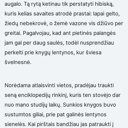
augalo. Tą rytą ketinau tik perstatyti hibiską,
kuris kelias savaites atrodė prastai: lapai gelto,
žiedų nebekrovė, o žemė vazone vis džiūvo per
greitai. Pagalvojau, kad ant pietinės palangės
jam gal per daug saulės, todėl nusprendžiau
perkelti prie knygų lentynos, kur šviesa
švelnesnė.
Norėdama atlaisvinti vietos, pradėjau traukti
seną enciklopedijų rinkinį, kuris ten stovėjo dar
nuo mano studijų laikų. Sunkios knygos buvo
sustumtos giliai, prie pat galinės lentynos
sienelės. Kai pirštais bandžiau jas patraukti į