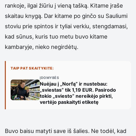
rankoje, ilgai žiūriu į vieną tašką. Kitame įraše
skaitau knygą. Dar kitame po ginčo su Sauliumi
stoviu prie spintos ir tyliai verkiu, stengdamasi,
kad sūnus, kuris tuo metu buvo kitame
kambaryje, nieko negirdėtų.
TAIP PAT SKAITYKITE:
ĮDOMYBĖS
Nuėjau į „Norfą” ir nustebau:
„sviestas” tik 1,19 EUR. Pasirodo
tokio „sviesto” nereikėjo pirkti,
vertėjo paskaityti etiketę
Buvo baisu matyti save iš šalies. Ne todėl, kad