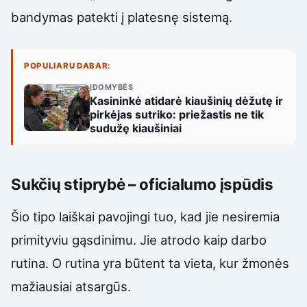
bandymas patekti į platesnę sistemą.
POPULIARU DABAR:
ĮDOMYBĖS
Kasininkė atidarė kiaušinių dėžutę ir
pirkėjas sutriko: priežastis ne tik
sudužę kiaušiniai
Sukčių stiprybė – oficialumo įspūdis
Šio tipo laiškai pavojingi tuo, kad jie nesiremia
primityviu gąsdinimu. Jie atrodo kaip darbo
rutina. O rutina yra būtent ta vieta, kur žmonės
mažiausiai atsargūs.