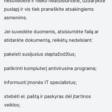
nesuvedėte ir nieko neatsisiuntėte, uždarykite
puslapį ir vis tiek praneškite atsakingiems
asmenims.
Jei suvedėte duomenis, atsisiuntėte failą ar
atidarėte dokumentą, reikėtų nedelsiant:
pakeisti susijusius slaptažodžius;
patikrinti kompiuterį antivirusine programa;
informuoti įmonės IT specialistus;
stebėti el. paštą ir paskyras dėl įtartinos
veiklos;