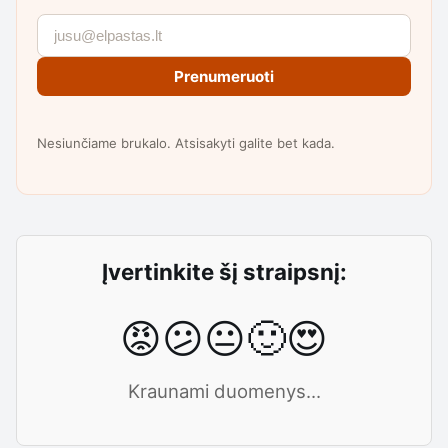
Prenumeruoti
Nesiunčiame brukalo. Atsisakyti galite bet kada.
Įvertinkite šį straipsnį:
😡
😕
😐
🙂
😍
Kraunami duomenys...