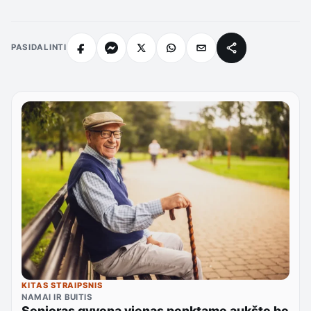
PASIDALINTI
KITAS STRAIPSNIS
NAMAI IR BUITIS
Senjoras gyvena vienas penktame aukšte be