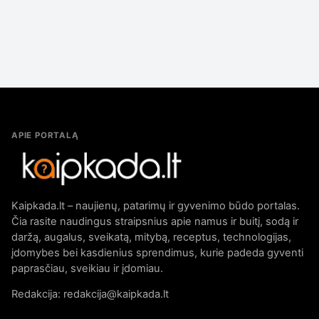
APIE PORTALĄ
Kaipkada.lt – naujienų, patarimų ir gyvenimo būdo portalas.
Čia rasite naudingus straipsnius apie namus ir buitį, sodą ir
daržą, augalus, sveikatą, mitybą, receptus, technologijas,
įdomybes bei kasdienius sprendimus, kurie padeda gyventi
paprasčiau, sveikiau ir įdomiau.
Redakcija: redakcija@kaipkada.lt