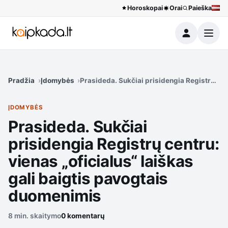
Horoskopai
Orai
Paieška
Meniu
Pradžia
Įdomybės
Prasideda. Sukčiai prisidengia Registrų cen
ĮDOMYBĖS
Prasideda. Sukčiai
prisidengia Registrų centru:
vienas „oficialus“ laiškas
gali baigtis pavogtais
duomenimis
8 min. skaitymo
0 komentarų