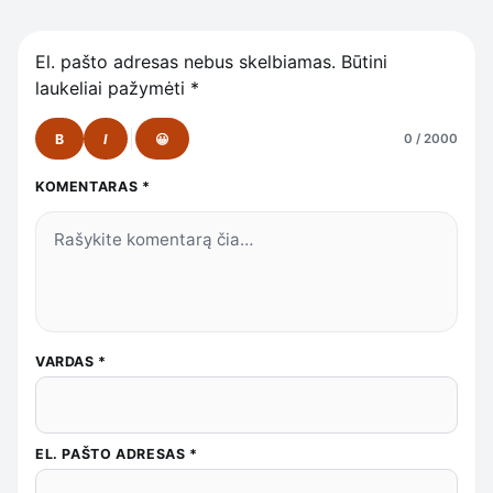
El. pašto adresas nebus skelbiamas.
Būtini
laukeliai pažymėti
*
B
I
😀
0 / 2000
KOMENTARAS
*
VARDAS
*
EL. PAŠTO ADRESAS
*