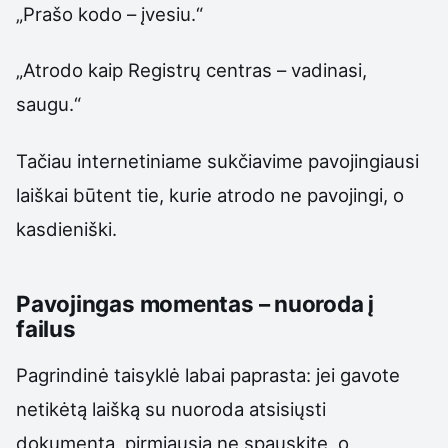
„Prašo kodo – įvesiu.“
„Atrodo kaip Registrų centras – vadinasi,
saugu.“
Tačiau internetiniame sukčiavime pavojingiausi
laiškai būtent tie, kurie atrodo ne pavojingi, o
kasdieniški.
Pavojingas momentas – nuoroda į
failus
Pagrindinė taisyklė labai paprasta: jei gavote
netikėtą laišką su nuoroda atsisiųsti
dokumentą, pirmiausia ne spauskite, o