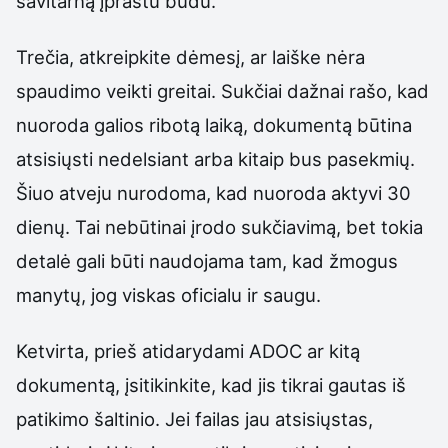
savitarną įprastu būdu.
Trečia, atkreipkite dėmesį, ar laiške nėra
spaudimo veikti greitai. Sukčiai dažnai rašo, kad
nuoroda galios ribotą laiką, dokumentą būtina
atsisiųsti nedelsiant arba kitaip bus pasekmių.
Šiuo atveju nurodoma, kad nuoroda aktyvi 30
dienų. Tai nebūtinai įrodo sukčiavimą, bet tokia
detalė gali būti naudojama tam, kad žmogus
manytų, jog viskas oficialu ir saugu.
Ketvirta, prieš atidarydami ADOC ar kitą
dokumentą, įsitikinkite, kad jis tikrai gautas iš
patikimo šaltinio. Jei failas jau atsisiųstas,