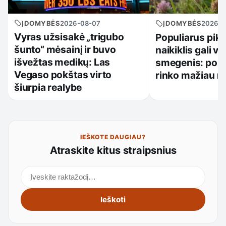
ĮDOMYBĖS
2026-08-07
ĮDOMYBĖS
2026-0
Vyras užsisakė „trigubo
Populiarus pikt
šunto“ mėsainį ir buvo
naikiklis gali ve
išvežtas medikų: Las
smegenis: po 3
Vegaso pokštas virto
rinko mažiau m
šiurpia realybe
IEŠKOTE DAUGIAU?
Atraskite kitus straipsnius
Ieškoti straipsnių
Ieškoti