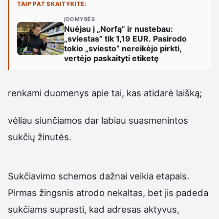
TAIP PAT SKAITYKITE:
ĮDOMYBĖS
Nuėjau į „Norfą” ir nustebau:
„sviestas” tik 1,19 EUR. Pasirodo
tokio „sviesto” nereikėjo pirkti,
vertėjo paskaityti etiketę
renkami duomenys apie tai, kas atidarė laišką;
vėliau siunčiamos dar labiau suasmenintos
sukčių žinutės.
Sukčiavimo schemos dažnai veikia etapais.
Pirmas žingsnis atrodo nekaltas, bet jis padeda
sukčiams suprasti, kad adresas aktyvus,