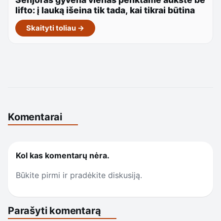
lifto: į lauką išeina tik tada, kai tikrai būtina
Skaityti toliau →
Komentarai
Kol kas komentarų nėra.
Būkite pirmi ir pradėkite diskusiją.
Parašyti komentarą