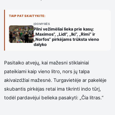
TAIP PAT SKAITYKITE:
ĮDOMYBĖS
Pilni vežimėliai lieka prie kasų:
„Maximos“, „Lidl“, „Iki“, „Rimi“ ir
„Norfos“ pirkėjams trūksta vieno
dalyko
Pasitaiko atvejų, kai mažesni stiklainiai
pateikiami kaip vieno litro, nors jų talpa
akivaizdžiai mažesnė. Turgavietėje ar pakelėje
skubantis pirkėjas retai ima tikrinti indo tūrį,
todėl pardavėjui belieka pasakyti: „Čia litras.“