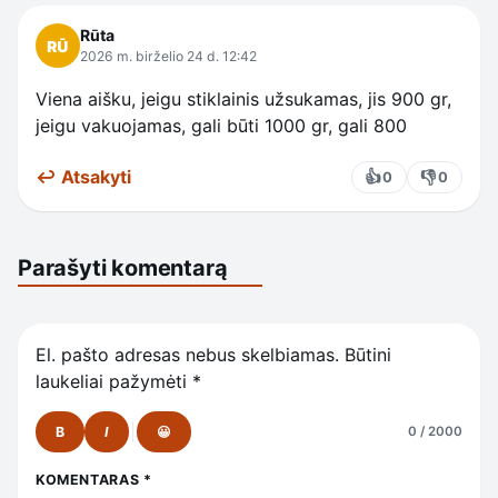
Rūta
2026 m. birželio 24 d. 12:42
Viena aišku, jeigu stiklainis užsukamas, jis 900 gr,
jeigu vakuojamas, gali būti 1000 gr, gali 800
↩ Atsakyti
👍
👎
0
0
Parašyti komentarą
El. pašto adresas nebus skelbiamas.
Būtini
laukeliai pažymėti
*
B
I
😀
0 / 2000
KOMENTARAS
*