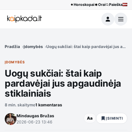
Horoskopai
Orai
Paieška
Meniu
Pradžia
Įdomybės
Uogų sukčiai: štai kaip pardavėjai jus apgau
ĮDOMYBĖS
Uogų sukčiai: štai kaip
pardavėjai jus apgaudinėja
stiklainiais
8 min. skaitymo
1 komentaras
Mindaugas Bružas
Aa
ĮSIMINTI
2026-06-23 13:46