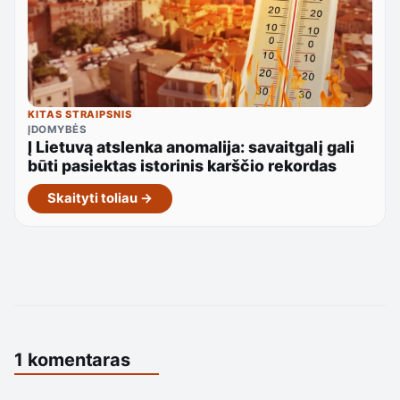
KITAS STRAIPSNIS
ĮDOMYBĖS
Į Lietuvą atslenka anomalija: savaitgalį gali
būti pasiektas istorinis karščio rekordas
Skaityti toliau →
1 komentaras