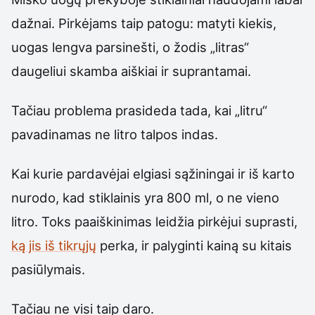
dažnai. Pirkėjams taip patogu: matyti kiekis,
uogas lengva parsinešti, o žodis „litras“
daugeliui skamba aiškiai ir suprantamai.
Tačiau problema prasideda tada, kai „litru“
pavadinamas ne litro talpos indas.
Kai kurie pardavėjai elgiasi sąžiningai ir iš karto
nurodo, kad stiklainis yra 800 ml, o ne vieno
litro. Toks paaiškinimas leidžia pirkėjui suprasti,
ką jis iš tikrųjų
perka, ir palyginti kainą su kitais
pasiūlymais.
Tačiau ne visi taip daro.