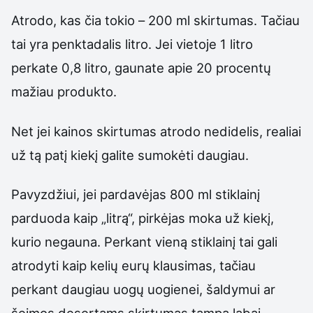
Atrodo, kas čia tokio – 200 ml skirtumas. Tačiau
tai yra penktadalis litro. Jei vietoje 1 litro
perkate 0,8 litro, gaunate apie 20 procentų
mažiau produkto.
Net jei kainos skirtumas atrodo nedidelis, realiai
už tą patį kiekį galite sumokėti daugiau.
Pavyzdžiui, jei pardavėjas 800 ml stiklainį
parduoda kaip „litrą“, pirkėjas moka už kiekį,
kurio negauna. Perkant vieną stiklainį tai gali
atrodyti kaip kelių eurų klausimas, tačiau
perkant daugiau uogų uogienei, šaldymui ar
šeimos desertams skirtumas tampa labai