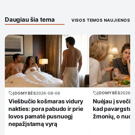
Daugiau šia tema
VISOS TEMOS NAUJIENOS
ĮDOMYBĖS
2026-0
ĮDOMYBĖS
2026-08-06
Nuėjau į svečiu
Viešbučio košmaras vidury
kad pavargstu 
nakties: pora pabudo ir prie
žmonių, o nuo 
lovos pamatė pusnuogį
nepažįstamą vyrą