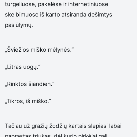
turgeliuose, pakelėse ir internetiniuose
skelbimuose iš karto atsiranda dešimtys
pasiūlymų.
„Šviežios miško mėlynės.“
„Litras uogų.“
„Rinktos šiandien.“
„Tikros, iš miško.“
Tačiau už gražių žodžių kartais slepiasi labai
paprastas triukas, dėl kurio pirkėjai gali