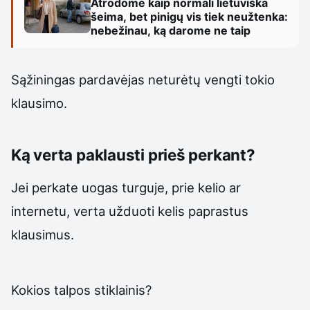
Atrodome kaip normali lietuviška
šeima, bet pinigų vis tiek neužtenka:
nebežinau, ką darome ne taip
Sąžiningas pardavėjas neturėtų vengti tokio
klausimo.
Ką verta paklausti prieš perkant?
Jei perkate uogas turguje, prie kelio ar
internetu, verta užduoti kelis paprastus
klausimus.
Kokios talpos stiklainis?