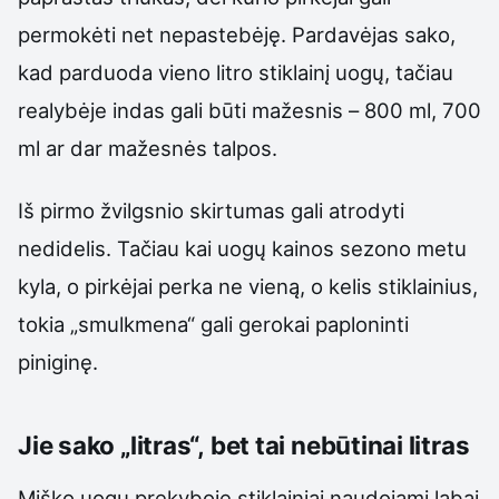
permokėti net nepastebėję. Pardavėjas sako,
kad parduoda vieno litro stiklainį uogų, tačiau
realybėje indas gali būti mažesnis – 800 ml, 700
ml ar dar mažesnės talpos.
Iš pirmo žvilgsnio skirtumas gali atrodyti
nedidelis. Tačiau kai uogų kainos sezono metu
kyla, o pirkėjai perka ne vieną, o kelis stiklainius,
tokia „smulkmena“ gali gerokai paploninti
piniginę.
Jie sako „litras“, bet tai nebūtinai litras
Miško uogų prekyboje stiklainiai naudojami labai