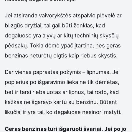
Jei atsiranda vaivorykštės atspalvio plėvelė ar
blizgūs dryžiai, tai gali būti ženklas, kad
degaluose yra alyvų ar kitų techninių skysčių
pėdsakų. Tokia dėmė ypač įtartina, nes geras
benzinas neturėtų elgtis kaip riebus skystis.
Dar vienas paprastas požymis – lipnumas. Jei
popierius po išgaravimo lieka ne tik dėmėtas,
bet ir tarsi riebaluotas ar lipnus, tai rodo, kad
kažkas neišgaravo kartu su benzinu. Būtent
likučiai ir yra tai, ko degaluose nesinori matyti.
Geras benzinas turi išgaruoti švariai. Jei po jo