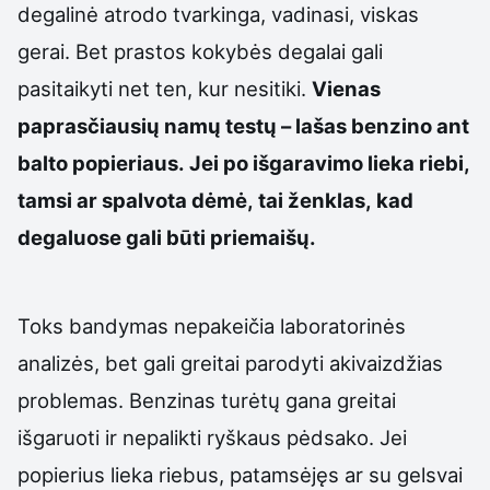
degalinė atrodo tvarkinga, vadinasi, viskas
gerai. Bet prastos kokybės degalai gali
pasitaikyti net ten, kur nesitiki.
Vienas
paprasčiausių namų testų – lašas benzino ant
balto popieriaus. Jei po išgaravimo lieka riebi,
tamsi ar spalvota dėmė, tai ženklas, kad
degaluose gali būti priemaišų.
Toks bandymas nepakeičia laboratorinės
analizės, bet gali greitai parodyti akivaizdžias
problemas. Benzinas turėtų gana greitai
išgaruoti ir nepalikti ryškaus pėdsako. Jei
popierius lieka riebus, patamsėjęs ar su gelsvai