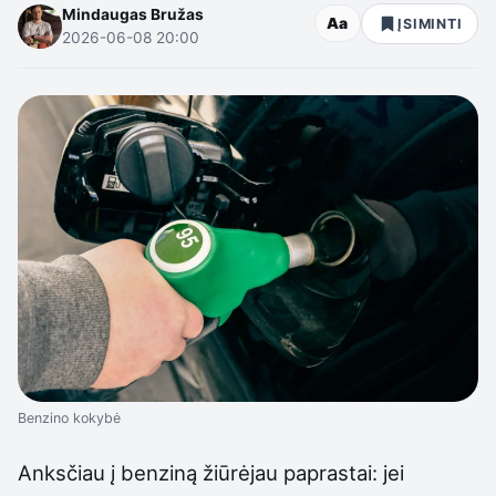
Mindaugas Bružas
Aa
ĮSIMINTI
2026-06-08 20:00
Benzino kokybė
Anksčiau į benziną žiūrėjau paprastai: jei