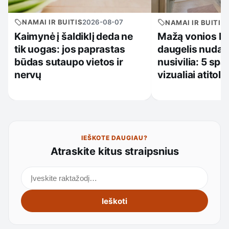
NAMAI IR BUITIS
2026-08-07
NAMAI IR BUITIS
Kaimynė į šaldiklį deda ne
Mažą vonios k
tik uogas: jos paprastas
daugelis nudažo
būdas sutaupo vietos ir
nusivilia: 5 spa
nervų
vizualiai atitol
IEŠKOTE DAUGIAU?
Atraskite kitus straipsnius
Ieškoti straipsnių
Ieškoti