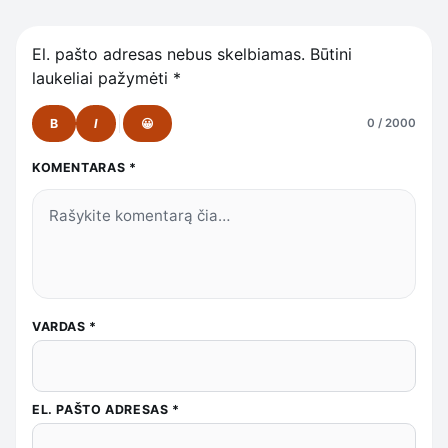
El. pašto adresas nebus skelbiamas.
Būtini
laukeliai pažymėti
*
B
I
😀
0 / 2000
KOMENTARAS
*
VARDAS
*
EL. PAŠTO ADRESAS
*