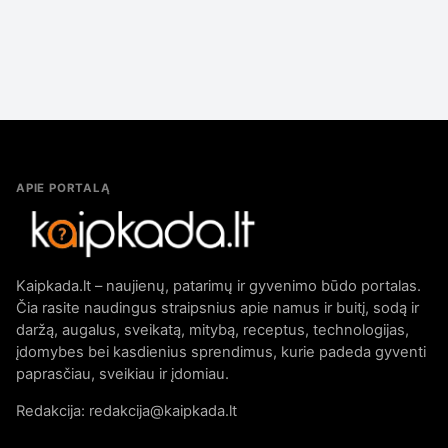
APIE PORTALĄ
Kaipkada.lt – naujienų, patarimų ir gyvenimo būdo portalas.
Čia rasite naudingus straipsnius apie namus ir buitį, sodą ir
daržą, augalus, sveikatą, mitybą, receptus, technologijas,
įdomybes bei kasdienius sprendimus, kurie padeda gyventi
paprasčiau, sveikiau ir įdomiau.
Redakcija: redakcija@kaipkada.lt