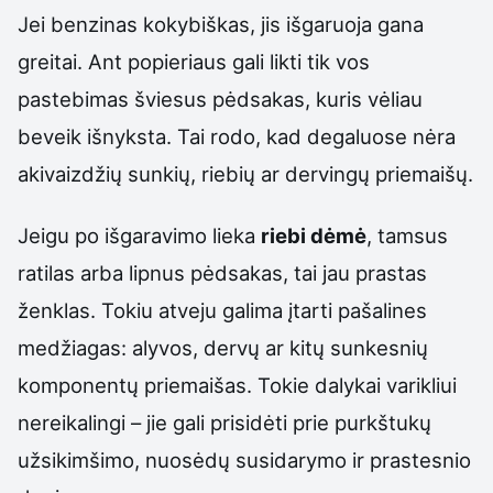
Jei benzinas kokybiškas, jis išgaruoja gana
greitai. Ant popieriaus gali likti tik vos
pastebimas šviesus pėdsakas, kuris vėliau
beveik išnyksta. Tai rodo, kad degaluose nėra
akivaizdžių sunkių, riebių ar dervingų priemaišų.
Jeigu po išgaravimo lieka
riebi dėmė
, tamsus
ratilas arba lipnus pėdsakas, tai jau prastas
ženklas. Tokiu atveju galima įtarti pašalines
medžiagas: alyvos, dervų ar kitų sunkesnių
komponentų priemaišas. Tokie dalykai varikliui
nereikalingi – jie gali prisidėti prie purkštukų
užsikimšimo, nuosėdų susidarymo ir prastesnio