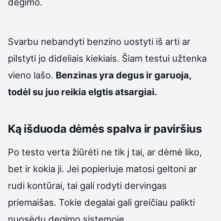
degimo.
Svarbu nebandyti benzino uostyti iš arti ar
pilstyti jo dideliais kiekiais. Šiam testui užtenka
vieno lašo.
Benzinas yra degus ir garuoja,
todėl su juo reikia elgtis atsargiai.
Ką išduoda dėmės spalva ir paviršius
Po testo verta žiūrėti ne tik į tai, ar dėmė liko,
bet ir kokia ji. Jei popieriuje matosi geltoni ar
rudi kontūrai, tai gali rodyti dervingas
priemaišas. Tokie degalai gali greičiau palikti
nuosėdų degimo sistemoje.