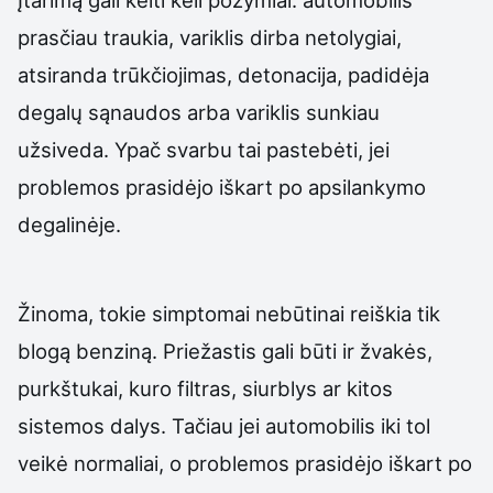
Įtarimą gali kelti keli požymiai: automobilis
prasčiau traukia, variklis dirba netolygiai,
atsiranda trūkčiojimas, detonacija, padidėja
degalų sąnaudos arba variklis sunkiau
užsiveda. Ypač svarbu tai pastebėti, jei
problemos prasidėjo iškart po apsilankymo
degalinėje.
Žinoma, tokie simptomai nebūtinai reiškia tik
blogą benziną. Priežastis gali būti ir žvakės,
purkštukai, kuro filtras, siurblys ar kitos
sistemos dalys. Tačiau jei automobilis iki tol
veikė normaliai, o problemos prasidėjo iškart po