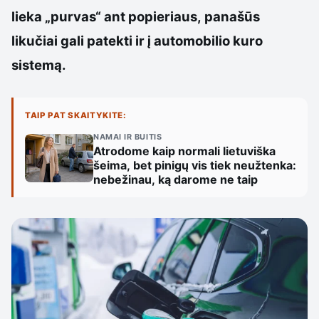
lieka „purvas“ ant popieriaus, panašūs
likučiai gali patekti ir į automobilio kuro
sistemą.
TAIP PAT SKAITYKITE:
NAMAI IR BUITIS
Atrodome kaip normali lietuviška
šeima, bet pinigų vis tiek neužtenka:
nebežinau, ką darome ne taip