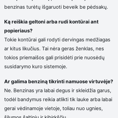
benzinas turėtų išgaruoti beveik be pėdsakų.
Ką reiškia geltoni arba rudi kontūrai ant
popieriaus?
Tokie kontūrai gali rodyti dervingas medžiagas
ar kitus likučius. Tai nėra geras ženklas, nes
tokios priemaišos gali prisidėti prie nuosėdų
susidarymo kuro sistemoje.
Ar galima benziną tikrinti namuose virtuvėje?
Ne. Benzinas yra labai degus ir skleidžia garus,
todėl bandymus reikia atlikti tik lauke arba labai
gerai vėdinamoje vietoje, toliau nuo ugnies,
šilumos šaltinių ir kibirkščių.