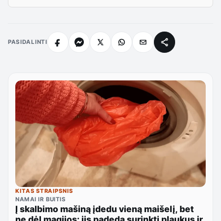
PASIDALINTI
KITAS STRAIPSNIS
NAMAI IR BUITIS
Į skalbimo mašiną įdedu vieną maišelį, bet
ne dėl magijos: jis padeda surinkti plaukus ir