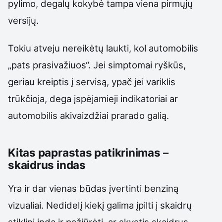
pylimo, degalų kokybė tampa viena pirmųjų
versijų.
Tokiu atveju nereikėtų laukti, kol automobilis
„pats prasivažiuos“. Jei simptomai ryškūs,
geriau kreiptis į servisą, ypač jei variklis
trūkčioja, dega įspėjamieji indikatoriai ar
automobilis akivaizdžiai prarado galią.
Kitas paprastas patikrinimas –
skaidrus indas
Yra ir dar vienas būdas įvertinti benziną
vizualiai. Nedidelį kiekį galima įpilti į skaidrų
stiklinį indą ir pažiūrėti, ar skystis skaidrus.