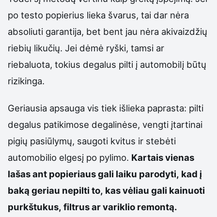
po testo popierius lieka švarus, tai dar nėra
absoliuti garantija, bet bent jau nėra akivaizdžių
riebių likučių. Jei dėmė ryški, tamsi ar
riebaluota, tokius degalus pilti į automobilį būtų
rizikinga.
Geriausia apsauga vis tiek išlieka paprasta: pilti
degalus patikimose degalinėse, vengti įtartinai
pigių pasiūlymų, saugoti kvitus ir stebėti
automobilio elgesį po pylimo.
Kartais vienas
lašas ant popieriaus gali laiku parodyti, kad į
baką geriau nepilti to, kas vėliau gali kainuoti
purkštukus, filtrus ar variklio remontą.