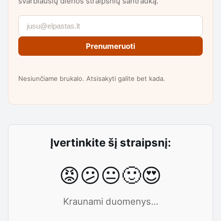
svarbiausių dienos straipsnių santrauką.
Prenumeruoti
Nesiunčiame brukalo. Atsisakyti galite bet kada.
Įvertinkite šį straipsnį:
😡
😕
😐
🙂
😍
Kraunami duomenys...