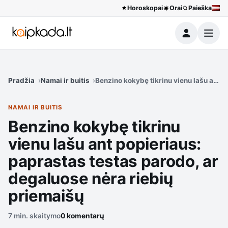
Horoskopai
Orai
Paieška
Meniu
Pradžia
Namai ir buitis
Benzino kokybę tikrinu vienu lašu ant 
NAMAI IR BUITIS
Benzino kokybę tikrinu
vienu lašu ant popieriaus:
paprastas testas parodo, ar
degaluose nėra riebių
priemaišų
7 min. skaitymo
0 komentarų