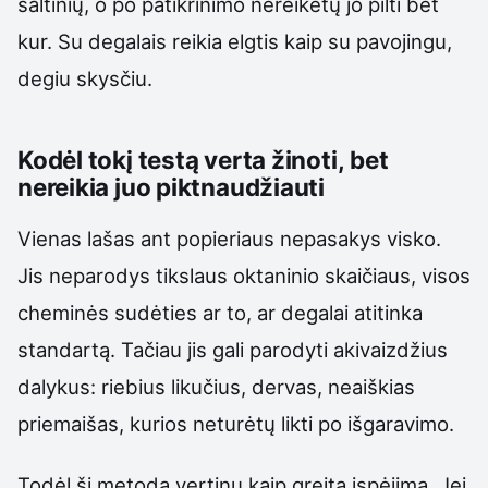
šaltinių, o po patikrinimo nereikėtų jo pilti bet
kur. Su degalais reikia elgtis kaip su pavojingu,
degiu skysčiu.
Kodėl tokį testą verta žinoti, bet
nereikia juo piktnaudžiauti
Vienas lašas ant popieriaus nepasakys visko.
Jis neparodys tikslaus oktaninio skaičiaus, visos
cheminės sudėties ar to, ar degalai atitinka
standartą. Tačiau jis gali parodyti akivaizdžius
dalykus: riebius likučius, dervas, neaiškias
priemaišas, kurios neturėtų likti po išgaravimo.
Todėl šį metodą vertinu kaip greitą įspėjimą. Jei