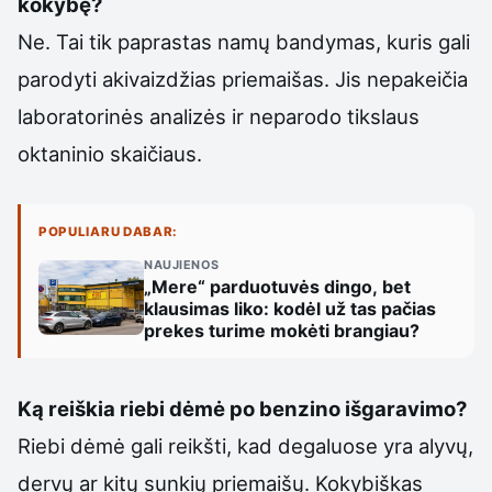
kokybę?
Ne. Tai tik paprastas namų bandymas, kuris gali
parodyti akivaizdžias priemaišas. Jis nepakeičia
laboratorinės analizės ir neparodo tikslaus
oktaninio skaičiaus.
POPULIARU DABAR:
NAUJIENOS
„Mere“ parduotuvės dingo, bet
klausimas liko: kodėl už tas pačias
prekes turime mokėti brangiau?
Ką reiškia riebi dėmė po benzino išgaravimo?
Riebi dėmė gali reikšti, kad degaluose yra alyvų,
dervų ar kitų sunkių priemaišų. Kokybiškas