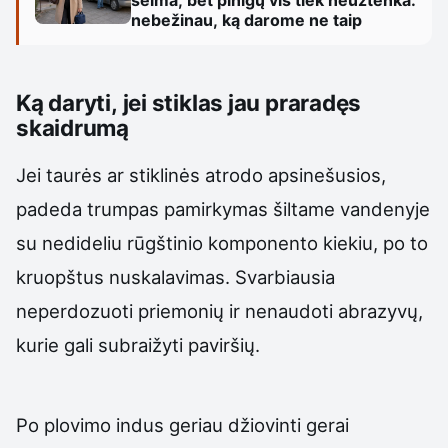
šeima, bet pinigų vis tiek neužtenka:
nebežinau, ką darome ne taip
Ką daryti, jei stiklas jau praradęs
skaidrumą
Jei taurės ar stiklinės atrodo apsinešusios,
padeda trumpas pamirkymas šiltame vandenyje
su nedideliu rūgštinio komponento kiekiu, po to
kruopštus nuskalavimas. Svarbiausia
neperdozuoti priemonių ir nenaudoti abrazyvų,
kurie gali subraižyti paviršių.
Po plovimo indus geriau džiovinti gerai