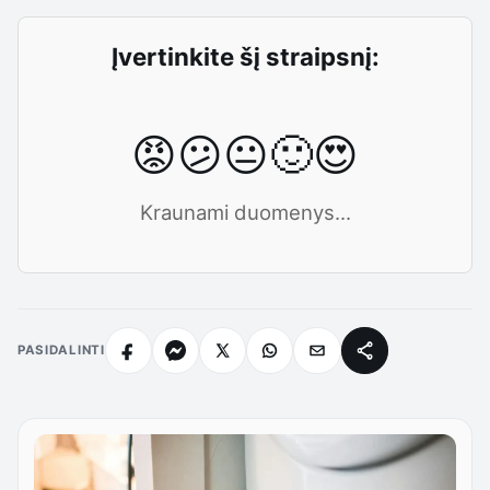
Įvertinkite šį straipsnį:
😡
😕
😐
🙂
😍
Kraunami duomenys...
PASIDALINTI