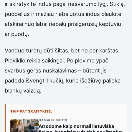
ir skirstykite indus pagal nešvarumo lygį. Stiklą,
puodelius ir mažiau riebaluotus indus plaukite
atskirai nuo labai riebalų prisigėrusių keptuvių
ar puodų.
Vanduo turėtų būti šiltas, bet ne per karštas.
Ploviklio reikia saikingai. Po plovimo ypač
svarbus geras nuskalavimas – būtent jis
padeda išvengti likučių, kurie išdžiūvę palieka
blankų vaizdą.
TAIP PAT SKAITYKITE:
NAMAI IR BUITIS
Atrodome kaip normali lietuviška