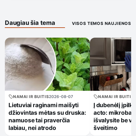
Daugiau šia tema
VISOS TEMOS NAUJIENOS
NAMAI IR BUITIS
2026-08-07
NAMAI IR BUITIS
Lietuviai raginami maišyti
Į dubenėlį įpilk
džiovintas mėtas su druska:
acto: mikroban
namuose tai praverčia
išvalysite be v
labiau, nei atrodo
šveitimo