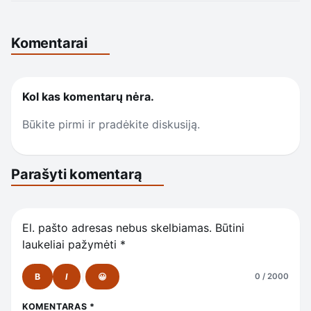
Komentarai
Kol kas komentarų nėra.
Būkite pirmi ir pradėkite diskusiją.
Parašyti komentarą
El. pašto adresas nebus skelbiamas.
Būtini
laukeliai pažymėti
*
B
I
😀
0 / 2000
KOMENTARAS
*