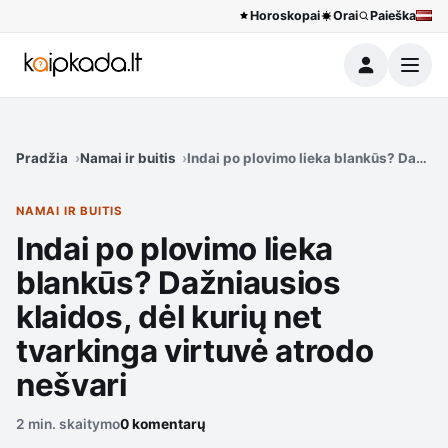
Horoskopai
Orai
Paieška
Meniu
Pradžia
Namai ir buitis
Indai po plovimo lieka blankūs? Dažniau
NAMAI IR BUITIS
Indai po plovimo lieka
blankūs? Dažniausios
klaidos, dėl kurių net
tvarkinga virtuvė atrodo
nešvari
2 min. skaitymo
0 komentarų