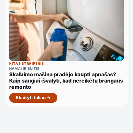
KITAS STRAIPSNIS
NAMAI IR BUITIS
Skalbimo mašina pradėjo kaupti apnašas?
Kaip saugiai išvalyti, kad nereikėtų brangaus
remonto
Skaityti toliau →