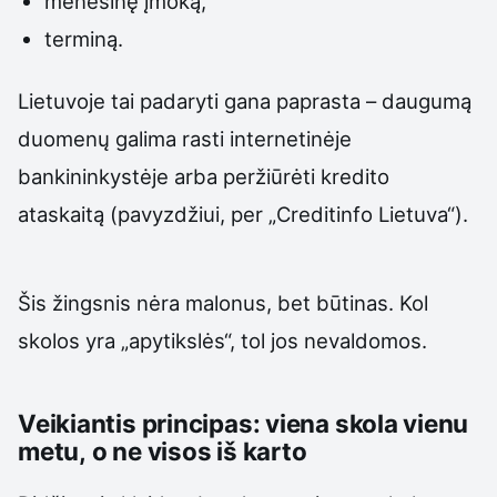
mėnesinę įmoką,
terminą.
Lietuvoje tai padaryti gana paprasta – daugumą
duomenų galima rasti internetinėje
bankininkystėje arba peržiūrėti kredito
ataskaitą (pavyzdžiui, per „Creditinfo Lietuva“).
Šis žingsnis nėra malonus, bet būtinas. Kol
skolos yra „apytikslės“, tol jos nevaldomos.
Veikiantis principas: viena skola vienu
metu, o ne visos iš karto