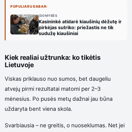
POPULIARU DABAR:
ĮDOMYBĖS
Kasininkė atidarė kiaušinių dėžutę ir
pirkėjas sutriko: priežastis ne tik
sudužę kiaušiniai
Kiek realiai užtrunka: ko tikėtis
Lietuvoje
Viskas priklauso nuo sumos, bet daugeliu
atvejų pirmi rezultatai matomi per 2–3
mėnesius. Po pusės metų dažnai jau būna
uždaryta bent viena skola.
Svarbiausia – ne greitis, o nuoseklumas. Net jei