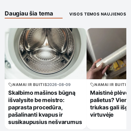
Daugiau šia tema
VISOS TEMOS NAUJIENOS
NAMAI IR BUITIS
2026-08-09
NAMAI IR BUITIS
Skalbimo mašinos būgną
Maistinė plėvel
išvalysite be meistro:
palietus? Viena
paprasta procedūra,
triukas gali išg
pašalinanti kvapus ir
virtuvėje
susikaupusius nešvarumus