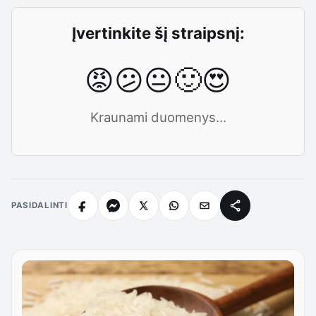
Įvertinkite šį straipsnį:
😡
😕
😐
🙂
😍
Kraunami duomenys...
PASIDALINTI