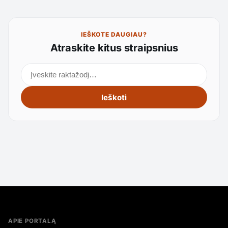
IEŠKOTE DAUGIAU?
Atraskite kitus straipsnius
Ieškoti straipsnių
Ieškoti
APIE PORTALĄ