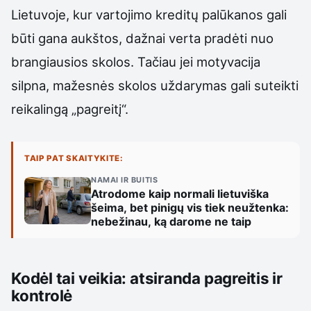
Lietuvoje, kur vartojimo kreditų palūkanos gali
būti gana aukštos, dažnai verta pradėti nuo
brangiausios skolos. Tačiau jei motyvacija
silpna, mažesnės skolos uždarymas gali suteikti
reikalingą „pagreitį“.
TAIP PAT SKAITYKITE:
NAMAI IR BUITIS
Atrodome kaip normali lietuviška
šeima, bet pinigų vis tiek neužtenka:
nebežinau, ką darome ne taip
Kodėl tai veikia: atsiranda pagreitis ir
kontrolė