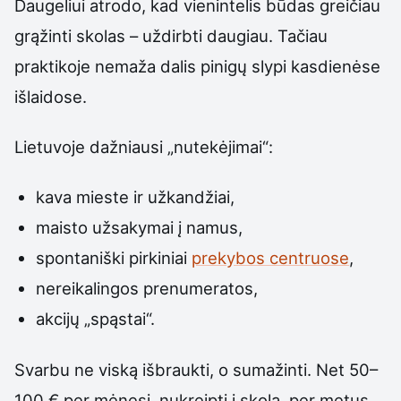
Daugeliui atrodo, kad vienintelis būdas greičiau
grąžinti skolas – uždirbti daugiau. Tačiau
praktikoje nemaža dalis pinigų slypi kasdienėse
išlaidose.
Lietuvoje dažniausi „nutekėjimai“:
kava mieste ir užkandžiai,
maisto užsakymai į namus,
spontaniški pirkiniai
prekybos centruose
,
nereikalingos prenumeratos,
akcijų „spąstai“.
Svarbu ne viską išbraukti, o sumažinti. Net 50–
100 € per mėnesį, nukreipti į skolą, per metus