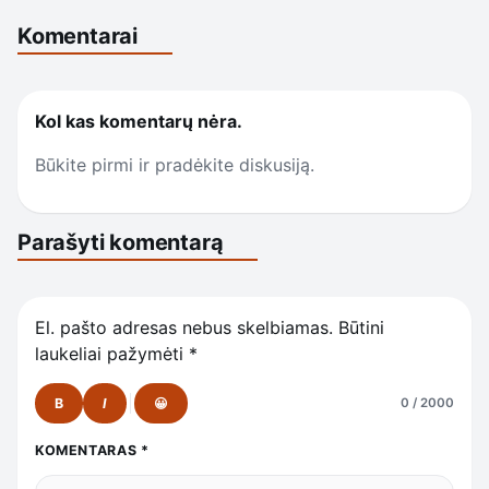
Komentarai
Kol kas komentarų nėra.
Būkite pirmi ir pradėkite diskusiją.
Parašyti komentarą
El. pašto adresas nebus skelbiamas.
Būtini
laukeliai pažymėti
*
B
I
😀
0 / 2000
KOMENTARAS
*