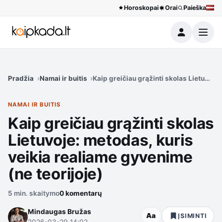
Horoskopai
Orai
Paieška
Meniu
Pradžia
Namai ir buitis
Kaip greičiau grąžinti skolas Lietuvoje
NAMAI IR BUITIS
Kaip greičiau grąžinti skolas
Lietuvoje: metodas, kuris
veikia realiame gyvenime
(ne teorijoje)
5 min. skaitymo
0 komentarų
Mindaugas Bružas
Aa
ĮSIMINTI
2026-03-29 14:02