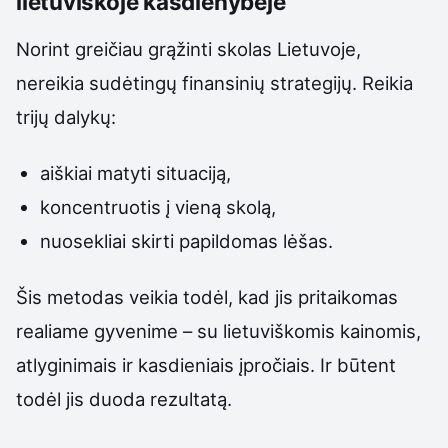
lietuviškoje kasdienybėje
Norint greičiau grąžinti skolas Lietuvoje,
nereikia sudėtingų finansinių strategijų. Reikia
trijų dalykų:
aiškiai matyti situaciją,
koncentruotis į vieną skolą,
nuosekliai skirti papildomas lėšas.
Šis metodas veikia todėl, kad jis pritaikomas
realiame gyvenime – su lietuviškomis kainomis,
atlyginimais ir kasdieniais įpročiais. Ir būtent
todėl jis duoda rezultatą.