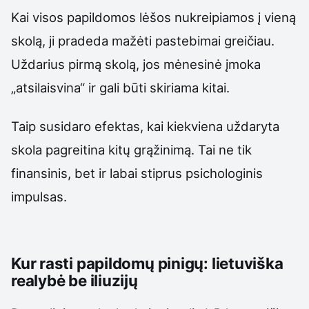
Kai visos papildomos lėšos nukreipiamos į vieną
skolą, ji pradeda mažėti pastebimai greičiau.
Uždarius pirmą skolą, jos mėnesinė įmoka
„atsilaisvina“ ir gali būti skiriama kitai.
Taip susidaro efektas, kai kiekviena uždaryta
skola pagreitina kitų grąžinimą. Tai ne tik
finansinis, bet ir labai stiprus psichologinis
impulsas.
Kur rasti papildomų pinigų: lietuviška
realybė be iliuzijų