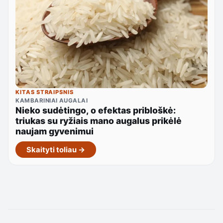
KITAS STRAIPSNIS
KAMBARINIAI AUGALAI
Nieko sudėtingo, o efektas pribloškė:
triukas su ryžiais mano augalus prikėlė
naujam gyvenimui
Skaityti toliau →