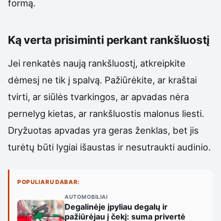
formą.
Ką verta prisiminti perkant rankšluostį
Jei renkatės naują rankšluostį, atkreipkite
dėmesį ne tik į spalvą. Pažiūrėkite, ar kraštai
tvirti, ar siūlės tvarkingos, ar apvadas nėra
pernelyg kietas, ar rankšluostis malonus liesti.
Dryžuotas apvadas yra geras ženklas, bet jis
turėtų būti lygiai išaustas ir nesutraukti audinio.
POPULIARU DABAR:
AUTOMOBILIAI
Degalinėje įpyliau degalų ir
pažiūrėjau į čekį: suma privertė