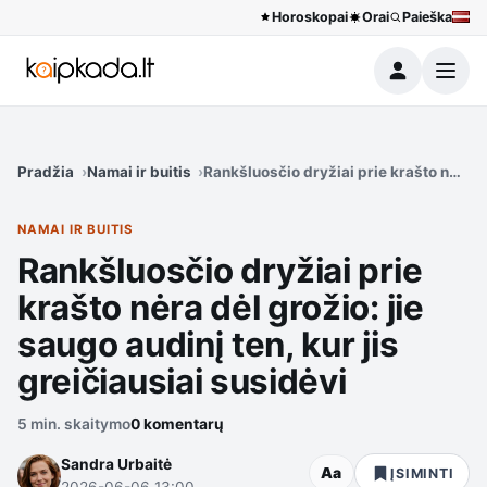
Horoskopai
Orai
Paieška
Meniu
Pradžia
Namai ir buitis
Rankšluosčio dryžiai prie krašto nėra dė
NAMAI IR BUITIS
Rankšluosčio dryžiai prie
krašto nėra dėl grožio: jie
saugo audinį ten, kur jis
greičiausiai susidėvi
5 min. skaitymo
0 komentarų
Sandra Urbaitė
Aa
ĮSIMINTI
2026-06-06 13:00