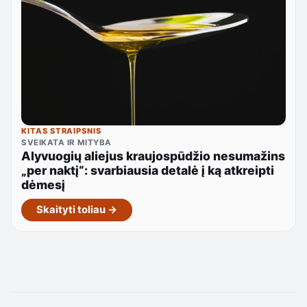
KITAS STRAIPSNIS
SVEIKATA IR MITYBA
Alyvuogių aliejus kraujospūdžio nesumažins
„per naktį“: svarbiausia detalė į ką atkreipti
dėmesį
Skaityti toliau →