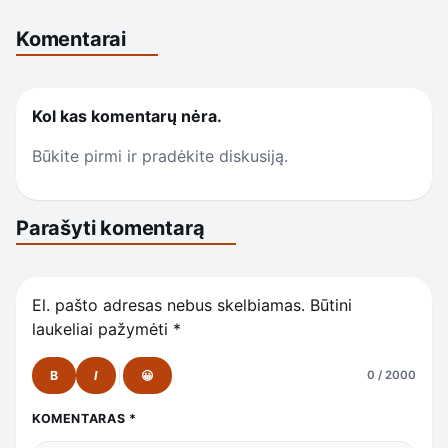
Komentarai
Kol kas komentarų nėra.
Būkite pirmi ir pradėkite diskusiją.
Parašyti komentarą
El. pašto adresas nebus skelbiamas.
Būtini
laukeliai pažymėti
*
B
I
😀
0 / 2000
KOMENTARAS
*