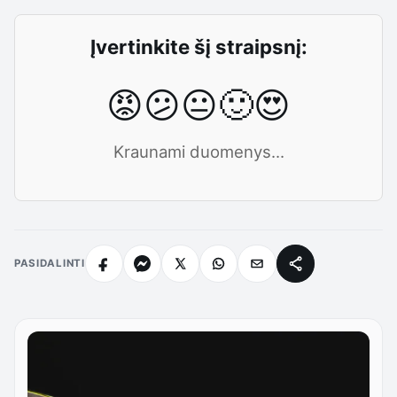
Įvertinkite šį straipsnį:
😡
😕
😐
🙂
😍
Kraunami duomenys...
PASIDALINTI