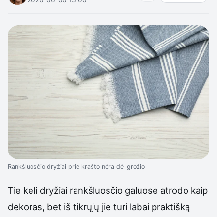
Rankšluosčio dryžiai prie krašto nėra dėl grožio
Tie keli dryžiai rankšluosčio galuose atrodo kaip
dekoras, bet iš tikrųjų jie turi labai praktišką