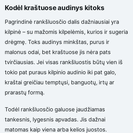
Kodėl kraštuose audinys kitoks
Pagrindinė rankšluosčio dalis dažniausiai yra
kilpinė – su mažomis kilpelėmis, kurios ir sugeria
drėgmę. Toks audinys minkštas, purus ir
malonus odai, bet kraštuose jis nėra pats
tvirčiausias. Jei visas rankšluostis būtų vien iš
tokio pat puraus kilpinio audinio iki pat galo,
kraštai greičiau temptųsi, banguotų, irtų ar
prarastų formą.
Todėl rankšluosčio galuose įaudžiamas
tankesnis, lygesnis apvadas. Jis dažnai
matomas kaip viena arba kelios juostos.