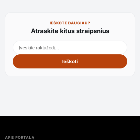
IEŠKOTE DAUGIAU?
Atraskite kitus straipsnius
Ieškoti straipsnių
Ieškoti
APIE PORTALĄ