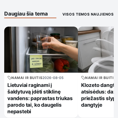
Daugiau šia tema
VISOS TEMOS NAUJIENOS
NAMAI IR BUITIS
2026-08-05
NAMAI IR BUITIS
Lietuviai raginami į
Klozeto dangtis
šaldytuvą įdėti stiklinę
atsisėdus: daž
vandens: paprastas triukas
priežastis slyp
parodo tai, ko daugelis
dangtyje
nepastebi