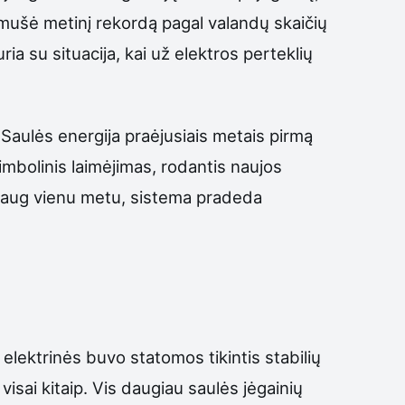
sumušė metinį rekordą pagal valandų skaičių
a su situacija, kai už elektros perteklių
 Saulės energija praėjusiais metais pirmą
simbolinis laimėjimas, rodantis naujos
r daug vienu metu, sistema pradeda
 elektrinės buvo statomos tikintis stabilių
visai kitaip. Vis daugiau saulės jėgainių