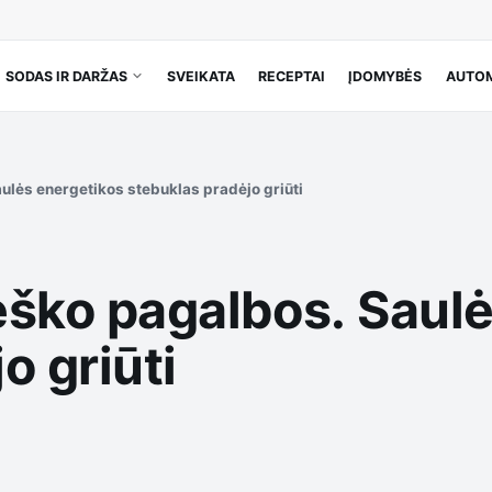
SODAS IR DARŽAS
SVEIKATA
RECEPTAI
ĮDOMYBĖS
AUTOM
aulės energetikos stebuklas pradėjo griūti
ieško pagalbos. Saul
o griūti