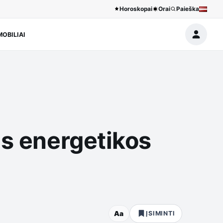
Horoskopai
Orai
Paieška
OBILIAI
ės energetikos
Aa
ĮSIMINTI