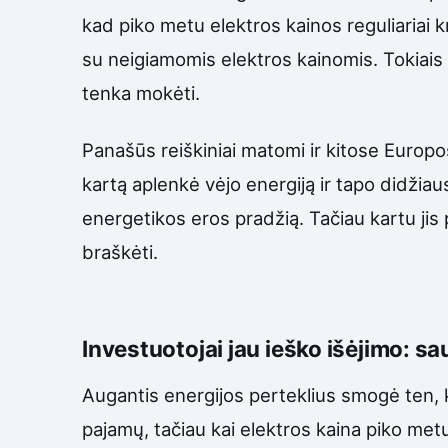
kad piko metu elektros kainos reguliariai 
su neigiamomis elektros kainomis. Tokiais m
tenka mokėti.
Panašūs reiškiniai matomi ir kitose Europo
kartą aplenkė vėjo energiją ir tapo didžiau
energetikos eros pradžią. Tačiau kartu jis
braškėti.
Investuotojai jau ieško išėjimo: sau
Augantis energijos perteklius smogė ten, ku
pajamų, tačiau kai elektros kaina piko metu