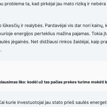
 problema ta, kad pirkėjai jau mato riziką ir nebėra
rp lūkesčių ir realybės. Pardavėjai vis dar nori kainų
ą, kurioje energijos perteklius mažina pajamas. Tokia
aulės jėgainės. Net didžiausi rinkos žaidėjai, kaip 
.
lausimas liko: kodėl už tas pačias prekes turime mokėti 
Kai kurie investuotojai jau stato prieš saulės energe