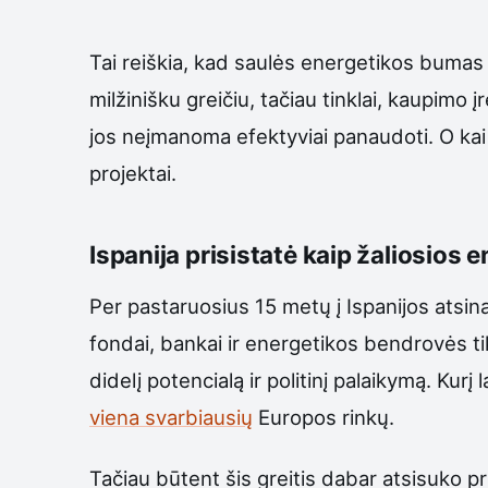
Tai reiškia, kad saulės energetikos bumas 
milžinišku greičiu, tačiau tinklai, kaupimo 
jos neįmanoma efektyviai panaudoti. O kai e
projektai.
Ispanija prisistatė kaip žaliosios 
Per pastaruosius 15 metų į Ispanijos atsin
fondai, bankai ir energetikos bendrovės tik
didelį potencialą ir politinį palaikymą. Kurį
viena svarbiausių
Europos rinkų.
Tačiau būtent šis greitis dabar atsisuko pr