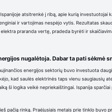
Ispanijoje atsitrenkė į ribą, apie kurią investuotoja
įrenginiai ir vartojimas nespėjo vytis. Rezultatas skau
lektra praranda vertę, pradeda byrėti ir skaičiavimai,
energijos nugalėtoja. Dabar ta pati sėkmė 
aujinančios energijos sektorių buvo investuota daugia
ėjo, kad saulės elektrinės taps vienu saugiausių atei
 laiką ši logika veikė nepriekaištingai. Ispanija sparč
ieš pačią rinką. Praėjusiais metais prie tinklo buvo 