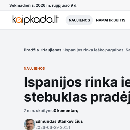
Sekmadienis, 2026 m. rugpjūčio 9 d.
NAUJIENOS
NAMAI IR BUITIS
Pradžia
Naujienos
Ispanijos rinka ieško pagalbos. S
NAUJIENOS
Ispanijos rinka 
stebuklas pradėj
7 min. skaitymo
0 komentarų
Edmundas Stankevičius
2026-06-29 20:51