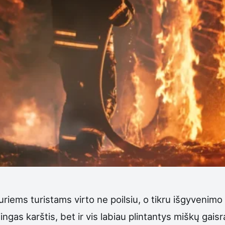
riems turistams virto ne poilsiu, o tikru išgyvenimo
jingas karštis, bet ir vis labiau plintantys miškų gaisrai