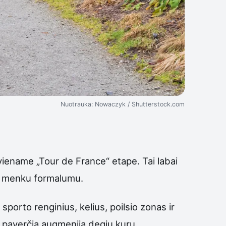
Nuotrauka: Nowaczyk / Shutterstock.com
viename „Tour de France“ etape. Tai labai
iko menku formalumu.
sporto renginius, kelius, poilsio zonas ir
 paverčia augmeniją degiu kuru.