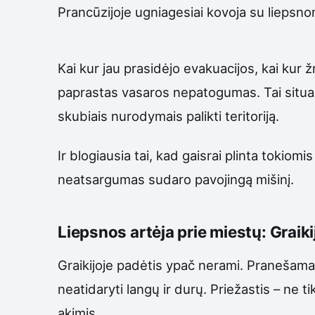
Prancūzijoje ugniagesiai kovoja su liepsnom
Kai kur jau prasidėjo evakuacijos, kai kur 
paprastas vasaros nepatogumas. Tai situacij
skubiais nurodymais palikti teritoriją.
Ir blogiausia tai, kad gaisrai plinta tokiom
neatsargumas sudaro pavojingą mišinį.
Liepsnos artėja prie miestų: Grai
Graikijoje padėtis ypač nerami. Pranešama 
neatidaryti langų ir durų. Priežastis – ne t
akimis.