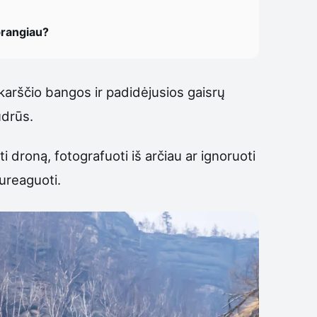
brangiau?
 karščio bangos ir padidėjusios gaisrų
udrūs.
 droną, fotografuoti iš arčiau ar ignoruoti
sureaguoti.