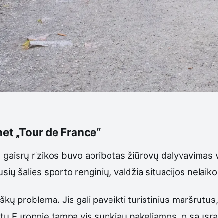
net „Tour de France“
l gaisrų rizikos buvo apribotas žiūrovų dalyvavimas 
ausių šalies sporto renginių, valdžia situacijos nela
kų problema. Jis gali paveikti turistinius maršrutus, 
tų Europoje tampa vis sunkiau pakeliamos, o sausra