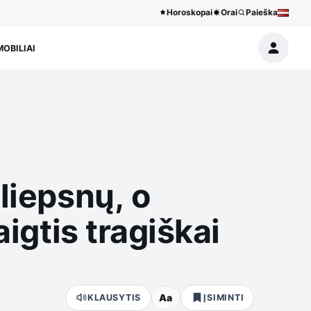
Horoskopai
Orai
Paieška
OBILIAI
liepsnų, o
aigtis tragiškai
Aa
KLAUSYTIS
ĮSIMINTI