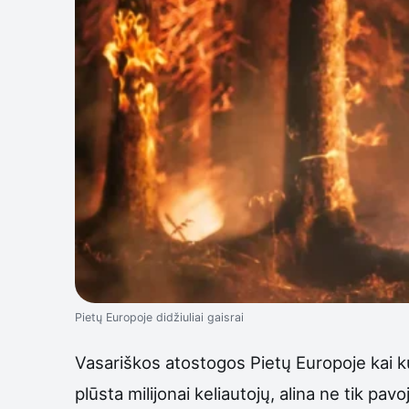
Pietų Europoje didžiuliai gaisrai
Vasariškos atostogos Pietų Europoje kai ku
plūsta milijonai keliautojų, alina ne tik pavo