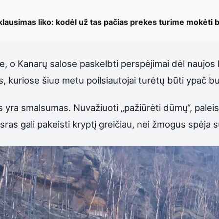
lausimas liko: kodėl už tas pačias prekes turime mokėti 
ne, o Kanarų salose paskelbti perspėjimai dėl naujos
tos, kuriose šiuo metu poilsiautojai turėtų būti ypač b
 yra smalsumas. Nuvažiuoti „pažiūrėti dūmų“, paleisti
isras gali pakeisti kryptį greičiau, nei žmogus spėja 