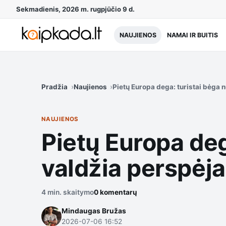
Sekmadienis, 2026 m. rugpjūčio 9 d.
NAUJIENOS
NAMAI IR BUITIS
Pradžia
Naujienos
Pietų Europa dega: turistai bėga n
NAUJIENOS
Pietų Europa deg
valdžia perspėja 
4 min. skaitymo
0 komentarų
Mindaugas Bružas
2026-07-06 16:52