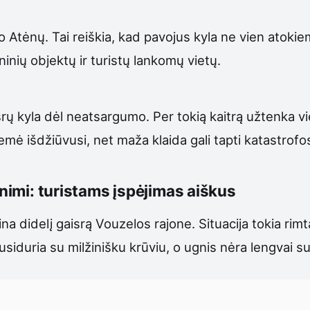
nuo Atėnų. Tai reiškia, kad pavojus kyla ne vien ato
oninių objektų ir turistų lankomų vietų.
srų kyla dėl neatsargumo. Per tokią kaitrą užtenka v
emė išdžiūvusi, net maža klaida gali tapti katastrofo
gnimi: turistams įspėjimas aiškus
na didelį gaisrą Vouzelos rajone. Situacija tokia rimt
 susiduria su milžinišku krūviu, o ugnis nėra lengvai 