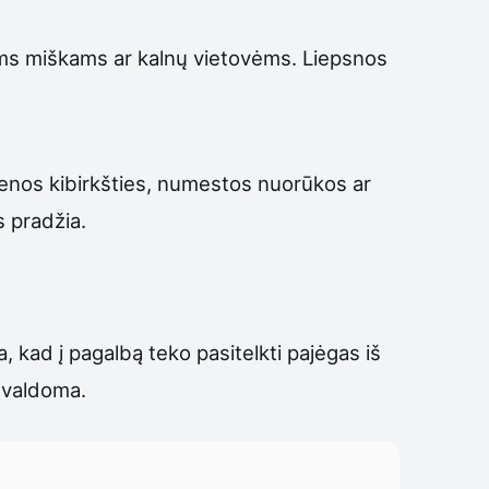
kiems miškams ar kalnų vietovėms. Liepsnos
ienos kibirkšties, numestos nuorūkos ar
s pradžia.
a, kad į pagalbą teko pasitelkti pajėgas iš
suvaldoma.