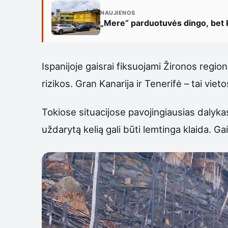
NAUJIENOS
„Mere“ parduotuvės dingo, bet k
Ispanijoje gaisrai fiksuojami Žironos regio
rizikos. Gran Kanarija ir Tenerifė – tai vie
Tokiose situacijose pavojingiausias dalykas
uždarytą kelią gali būti lemtinga klaida. Ga