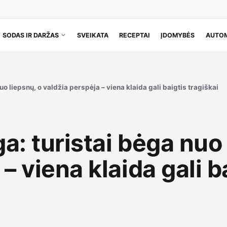
SODAS IR DARŽAS
SVEIKATA
RECEPTAI
ĮDOMYBĖS
AUTOM
uo liepsnų, o valdžia perspėja – viena klaida gali baigtis tragiškai
a: turistai bėga nuo 
– viena klaida gali b