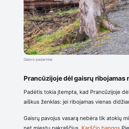
Gaisro padariniai
Prancūzijoje dėl gaisrų ribojamas 
Padėtis tokia įtempta, kad Prancūzijoje dė
aiškus ženklas: jei ribojamas vienas didži
Gaisrų pavojus vasarą nebėra tik atokių miš
net miestų pakraščius.
Karščio bangos
Pie