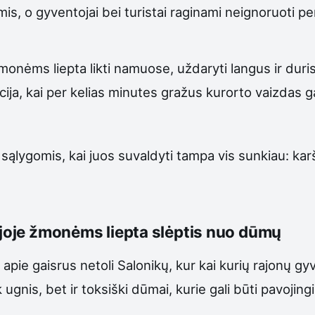
is, o gyventojai bei turistai raginami neignoruoti p
žmonėms liepta likti namuose, uždaryti langus ir duri
a, kai per kelias minutes gražus kurorto vaizdas gali
is sąlygomis, kai juos suvaldyti tampa vis sunkiau: ka
kijoje žmonėms liepta slėptis nuo dūmų
apie gaisrus netoli Salonikų, kur kai kurių rajonų gy
ik ugnis, bet ir toksiški dūmai, kurie gali būti pavoji