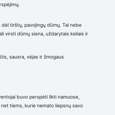
erspėjimų.
s dėl tirštų, pavojingų dūmų. Tai nebe
 virsti dūmų siena, uždarytais keliais ir
rštis, sausra, vėjas ir žmogaus
ventojai buvo perspėti likti namuose,
ngi net tiems, kurie nemato liepsnų savo