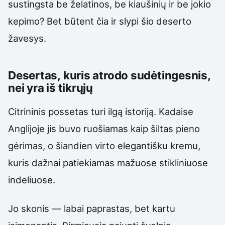
sustingsta be želatinos, be kiaušinių ir be jokio
kepimo? Bet būtent čia ir slypi šio deserto
žavesys.
Desertas, kuris atrodo sudėtingesnis,
nei yra iš tikrųjų
Citrininis possetas turi ilgą istoriją. Kadaise
Anglijoje jis buvo ruošiamas kaip šiltas pieno
gėrimas, o šiandien virto elegantišku kremu,
kuris dažnai patiekiamas mažuose stikliniuose
indeliuose.
Jo skonis — labai paprastas, bet kartu