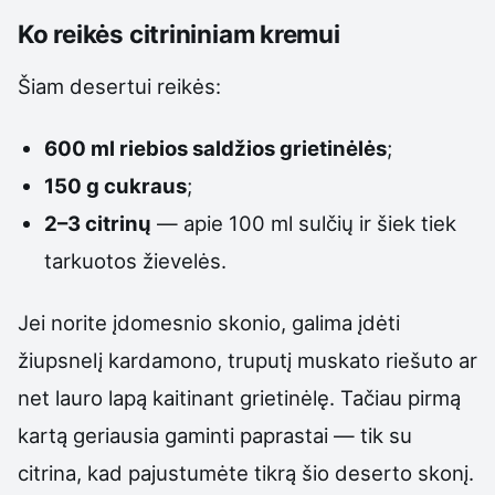
Ko reikės citrininiam kremui
Šiam desertui reikės:
600 ml riebios saldžios grietinėlės
;
150 g cukraus
;
2–3 citrinų
— apie 100 ml sulčių ir šiek tiek
tarkuotos žievelės.
Jei norite įdomesnio skonio, galima įdėti
žiupsnelį kardamono, truputį muskato riešuto ar
net lauro lapą kaitinant grietinėlę. Tačiau pirmą
kartą geriausia gaminti paprastai — tik su
citrina, kad pajustumėte tikrą šio deserto skonį.