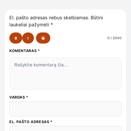
El. pašto adresas nebus skelbiamas.
Būtini
laukeliai pažymėti
*
B
I
😀
0 / 2000
KOMENTARAS
*
VARDAS
*
EL. PAŠTO ADRESAS
*