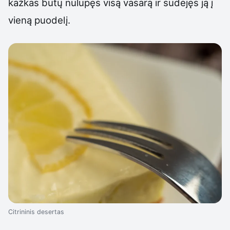
kažkas būtų nulupęs visą vasarą ir sudėjęs ją į
vieną puodelį.
Citrininis desertas