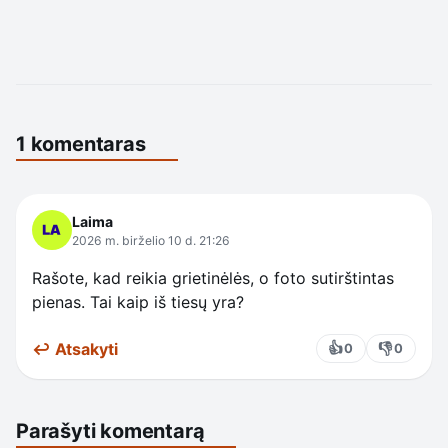
1 komentaras
Laima
2026 m. birželio 10 d. 21:26
Rašote, kad reikia grietinėlės, o foto sutirštintas
pienas. Tai kaip iš tiesų yra?
↩ Atsakyti
👍
👎
0
0
Parašyti komentarą