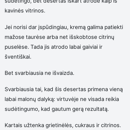
sudėtingo, bet desertas iškart atrodė kaip iš
kavinės vitrinos.
Jei norisi dar įspūdingiau, kremą galima patiekti
mažose taurėse arba net išskobtose citrinų
puselėse. Tada jis atrodo labai gaiviai ir
šventiškai.
Bet svarbiausia ne išvaizda.
Svarbiausia tai, kad šis desertas primena vieną
labai malonų dalyką: virtuvėje ne visada reikia
sudėtingumo, kad gautum gerą rezultatą.
Kartais užtenka grietinėlės, cukraus ir citrinos.