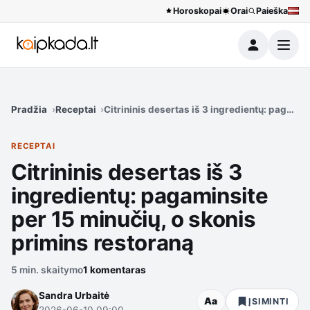
Horoskopai
Orai
Paieška
Meniu
Pradžia
Receptai
Citrininis desertas iš 3 ingredientų: pagamin
RECEPTAI
Citrininis desertas iš 3
ingredientų: pagaminsite
per 15 minučių, o skonis
primins restoraną
5 min. skaitymo
1 komentaras
Sandra Urbaitė
Aa
ĮSIMINTI
2026-06-10 09:00