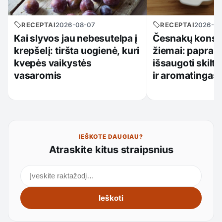
RECEPTAI
2026-08-07
RECEPTAI
2026-0
Kai slyvos jau nebesutelpa į
Česnakų konse
krepšelį: tiršta uogienė, kuri
žiemai: papras
kvepės vaikystės
išsaugoti skilte
vasaromis
ir aromatingas
IEŠKOTE DAUGIAU?
Atraskite kitus straipsnius
Ieškoti straipsnių
Ieškoti