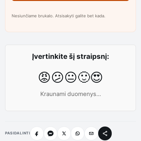
Nesiunčiame brukalo. Atsisakyti galite bet kada.
Įvertinkite šį straipsnį:
😡
😕
😐
🙂
😍
Kraunami duomenys...
PASIDALINTI