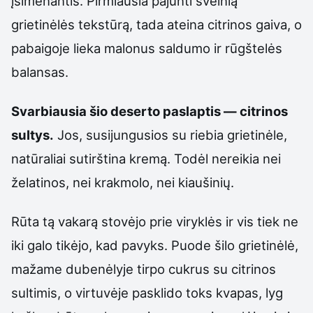
įsimenantis. Pirmiausia pajunti švelnią
grietinėlės tekstūrą, tada ateina citrinos gaiva, o
pabaigoje lieka malonus saldumo ir rūgštelės
balansas.
Svarbiausia šio deserto paslaptis — citrinos
sultys.
Jos, susijungusios su riebia grietinėle,
natūraliai sutirština kremą. Todėl nereikia nei
želatinos, nei krakmolo, nei kiaušinių.
Rūta tą vakarą stovėjo prie viryklės ir vis tiek ne
iki galo tikėjo, kad pavyks. Puode šilo grietinėlė,
mažame dubenėlyje tirpo cukrus su citrinos
sultimis, o virtuvėje pasklido toks kvapas, lyg