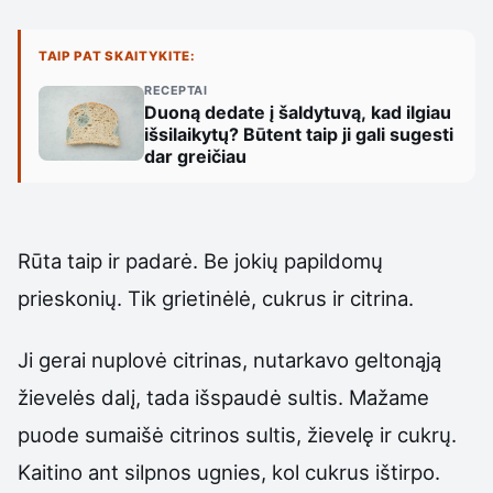
TAIP PAT SKAITYKITE:
RECEPTAI
Duoną dedate į šaldytuvą, kad ilgiau
išsilaikytų? Būtent taip ji gali sugesti
dar greičiau
Rūta taip ir padarė. Be jokių papildomų
prieskonių. Tik grietinėlė, cukrus ir citrina.
Ji gerai nuplovė citrinas, nutarkavo geltonąją
žievelės dalį, tada išspaudė sultis. Mažame
puode sumaišė citrinos sultis, žievelę ir cukrų.
Kaitino ant silpnos ugnies, kol cukrus ištirpo.