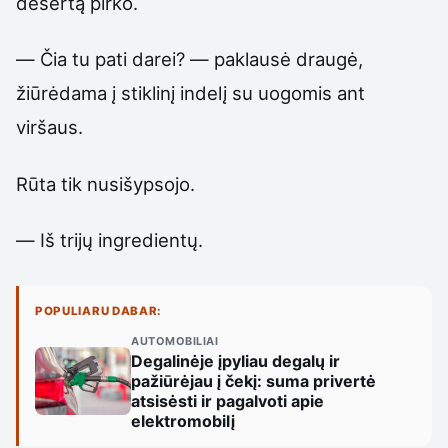
desertą pirko.
— Čia tu pati darei? — paklausė draugė,
žiūrėdama į stiklinį indelį su uogomis ant
viršaus.
Rūta tik nusišypsojo.
— Iš trijų ingredientų.
POPULIARU DABAR:
AUTOMOBILIAI
Degalinėje įpyliau degalų ir
pažiūrėjau į čekį: suma privertė
atsisėsti ir pagalvoti apie
elektromobilį