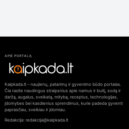
APIE PORTALĄ
Kaipkada.lt – naujienų, patarimų ir gyvenimo būdo portalas.
Čia rasite naudingus straipsnius apie namus ir buitį, sodą ir
daržą, augalus, sveikatą, mitybą, receptus, technologijas,
įdomybes bei kasdienius sprendimus, kurie padeda gyventi
paprasčiau, sveikiau ir įdomiau.
Redakcija: redakcija@kaipkada.lt