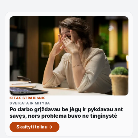
KITAS STRAIPSNIS
SVEIKATA IR MITYBA
Po darbo grįždavau be jėgų ir pykdavau ant
savęs, nors problema buvo ne tinginystė
Skaityti toliau →