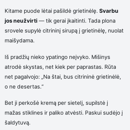
Kitame puode lėtai pašildė grietinėlę.
Svarbu
jos neužvirti
— tik gerai įkaitinti. Tada plona
srovele supylė citrininį sirupą į grietinėlę, nuolat
maišydama.
Iš pradžių nieko ypatingo neįvyko. Mišinys
atrodė skystas, net kiek per paprastas. Rūta
net pagalvojo: „Na štai, bus citrininė grietinėlė,
o ne desertas.“
Bet ji perkošė kremą per sietelį, supilstė į
mažas stiklines ir paliko atvėsti. Paskui sudėjo į
šaldytuvą.