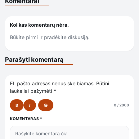
Komentarai
Kol kas komentarų nėra.
Būkite pirmi ir pradėkite diskusiją.
Parašyti komentarą
El. pašto adresas nebus skelbiamas.
Būtini
laukeliai pažymėti
*
B
I
😀
0 / 2000
KOMENTARAS
*