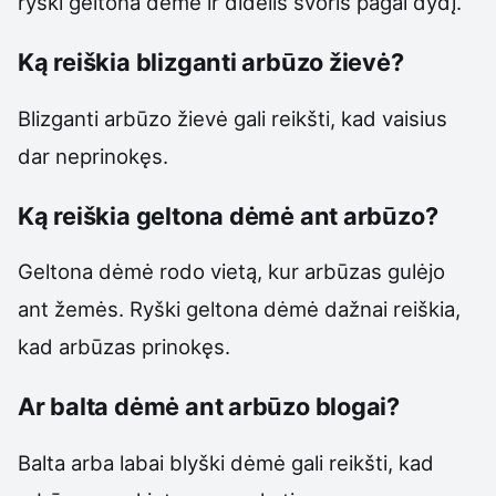
ryški geltona dėmė ir didelis svoris pagal dydį.
Ką reiškia blizganti arbūzo žievė?
Blizganti arbūzo žievė gali reikšti, kad vaisius
dar neprinokęs.
Ką reiškia geltona dėmė ant arbūzo?
Geltona dėmė rodo vietą, kur arbūzas gulėjo
ant žemės. Ryški geltona dėmė dažnai reiškia,
kad arbūzas prinokęs.
Ar balta dėmė ant arbūzo blogai?
Balta arba labai blyški dėmė gali reikšti, kad