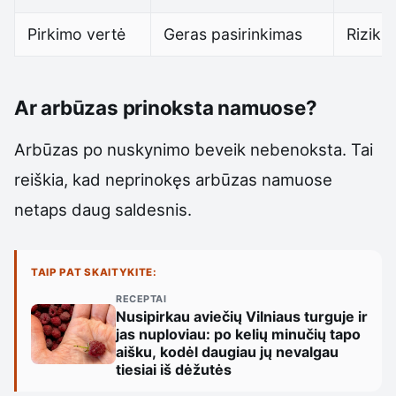
Pirkimo vertė
Geras pasirinkimas
Riziki
Ar arbūzas prinoksta namuose?
Arbūzas po nuskynimo beveik nebenoksta. Tai
reiškia, kad neprinokęs arbūzas namuose
netaps daug saldesnis.
TAIP PAT SKAITYKITE:
RECEPTAI
Nusipirkau aviečių Vilniaus turguje ir
jas nuploviau: po kelių minučių tapo
aišku, kodėl daugiau jų nevalgau
tiesiai iš dėžutės