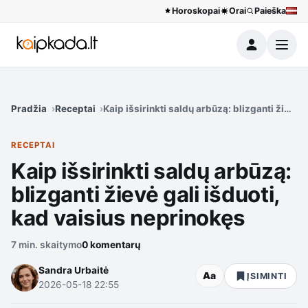
Horoskopai
Orai
Paieška
Meniu
Pradžia
Receptai
Kaip išsirinkti saldų arbūzą: blizganti žievė 
RECEPTAI
Kaip išsirinkti saldų arbūzą:
blizganti žievė gali išduoti,
kad vaisius neprinokęs
7 min. skaitymo
0 komentarų
Sandra Urbaitė
Aa
ĮSIMINTI
2026-05-18 22:55