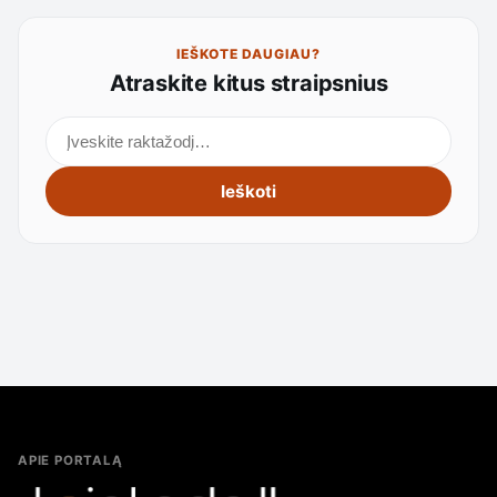
IEŠKOTE DAUGIAU?
Atraskite kitus straipsnius
Ieškoti straipsnių
Ieškoti
APIE PORTALĄ