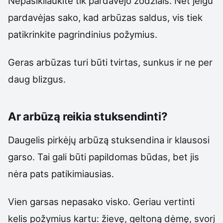
Nepasikliaukite tik pardavėjo žodžiais. Net jeigu
pardavėjas sako, kad arbūzas saldus, vis tiek
patikrinkite pagrindinius požymius.
Geras arbūzas turi būti tvirtas, sunkus ir ne per
daug blizgus.
Ar arbūzą reikia stuksendinti?
Daugelis pirkėjų arbūzą stuksendina ir klausosi
garso. Tai gali būti papildomas būdas, bet jis
nėra pats patikimiausias.
Vien garsas nepasako visko. Geriau vertinti
kelis požymius kartu: žievę, geltoną dėmę, svorį