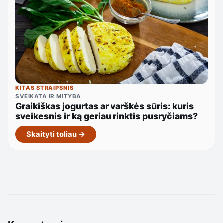
KITAS STRAIPSNIS
SVEIKATA IR MITYBA
Graikiškas jogurtas ar varškės sūris: kuris
sveikesnis ir ką geriau rinktis pusryčiams?
Skaityti toliau →