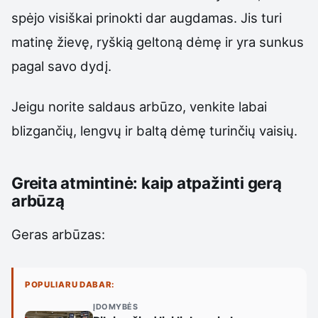
spėjo visiškai prinokti dar augdamas. Jis turi
matinę žievę, ryškią geltoną dėmę ir yra sunkus
pagal savo dydį.
Jeigu norite saldaus arbūzo, venkite labai
blizgančių, lengvų ir baltą dėmę turinčių vaisių.
Greita atmintinė: kaip atpažinti gerą
arbūzą
Geras arbūzas:
POPULIARU DABAR:
ĮDOMYBĖS