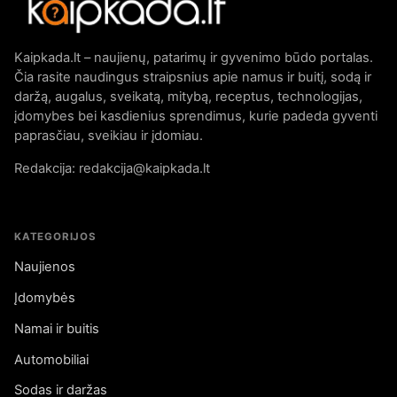
Kaipkada.lt – naujienų, patarimų ir gyvenimo būdo portalas.
Čia rasite naudingus straipsnius apie namus ir buitį, sodą ir
daržą, augalus, sveikatą, mitybą, receptus, technologijas,
įdomybes bei kasdienius sprendimus, kurie padeda gyventi
paprasčiau, sveikiau ir įdomiau.
Redakcija: redakcija@kaipkada.lt
KATEGORIJOS
Naujienos
Įdomybės
Namai ir buitis
Automobiliai
Sodas ir daržas