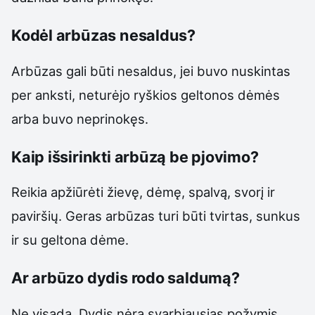
Kodėl arbūzas nesaldus?
Arbūzas gali būti nesaldus, jei buvo nuskintas
per anksti, neturėjo ryškios geltonos dėmės
arba buvo neprinokęs.
Kaip išsirinkti arbūzą be pjovimo?
Reikia apžiūrėti žievę, dėmę, spalvą, svorį ir
paviršių. Geras arbūzas turi būti tvirtas, sunkus
ir su geltona dėme.
Ar arbūzo dydis rodo saldumą?
Ne visada. Dydis nėra svarbiausias požymis.