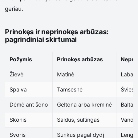
geriau.
Prinokęs ir neprinokęs arbūzas:
pagrindiniai skirtumai
Požymis
Prinokęs arbūzas
Nepri
Žievė
Matinė
Labai b
Spalva
Tamsesnė
Šviese
Dėmė ant šono
Geltona arba kreminė
Balta 
Skonis
Saldus, sultingas
Vanden
Svoris
Sunkus pagal dydį
Lengve