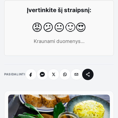
Įvertinkite šį straipsnį:
😡
😕
😐
🙂
😍
Kraunami duomenys...
PASIDALINTI