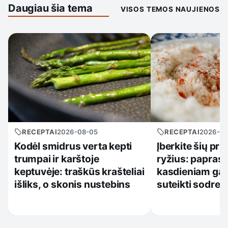
Daugiau šia tema
VISOS TEMOS NAUJIENOS
RECEPTAI
2026-08-05
RECEPTAI
2026-0
Kodėl smidrus verta kepti
Įberkite šių pri
trumpai ir karštoje
ryžius: papras
keptuvėje: traškūs krašteliai
kasdieniam gar
išliks, o skonis nustebins
suteikti sodres