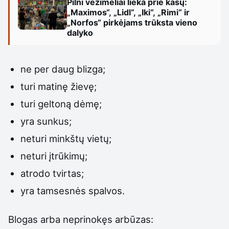
Pilni vežimėliai lieka prie kasų:
„Maximos“, „Lidl“, „Iki“, „Rimi“ ir
„Norfos“ pirkėjams trūksta vieno
dalyko
ne per daug blizga;
turi matinę žievę;
turi geltoną dėmę;
yra sunkus;
neturi minkštų vietų;
neturi įtrūkimų;
atrodo tvirtas;
yra tamsesnės spalvos.
Blogas arba neprinokęs arbūzas: