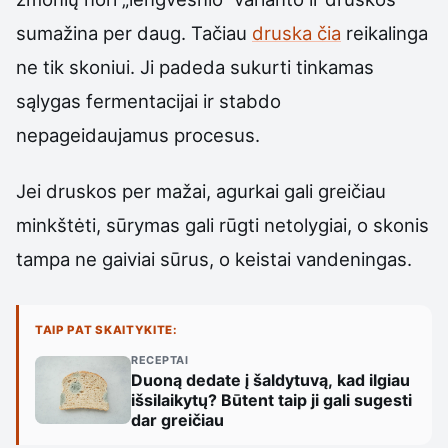
sumažina per daug. Tačiau
druska čia
reikalinga
ne tik skoniui. Ji padeda sukurti tinkamas
sąlygas fermentacijai ir stabdo
nepageidaujamus procesus.
Jei druskos per mažai, agurkai gali greičiau
minkštėti, sūrymas gali rūgti netolygiai, o skonis
tampa ne gaiviai sūrus, o keistai vandeningas.
TAIP PAT SKAITYKITE:
RECEPTAI
Duoną dedate į šaldytuvą, kad ilgiau
išsilaikytų? Būtent taip ji gali sugesti
dar greičiau