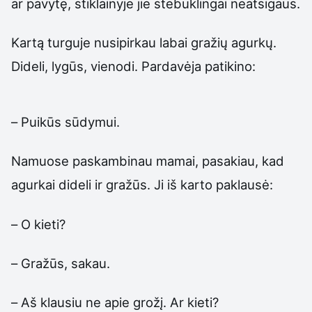
ar pavytę, stiklainyje jie stebuklingai neatsigaus.
Kartą turguje nusipirkau labai gražių agurkų.
Dideli, lygūs, vienodi. Pardavėja patikino:
– Puikūs sūdymui.
Namuose paskambinau mamai, pasakiau, kad
agurkai dideli ir gražūs. Ji iš karto paklausė:
– O kieti?
– Gražūs, sakau.
– Aš klausiu ne apie grožį. Ar kieti?