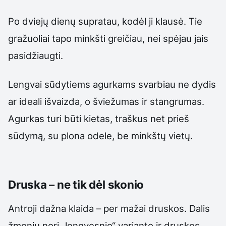
Po dviejų dienų supratau, kodėl ji klausė. Tie
gražuoliai tapo minkšti greičiau, nei spėjau jais
pasidžiaugti.
Lengvai sūdytiems agurkams svarbiau ne dydis
ar ideali išvaizda, o šviežumas ir stangrumas.
Agurkas turi būti kietas, traškus net prieš
sūdymą, su plona odele, be minkštų vietų.
Druska – ne tik dėl skonio
Antroji dažna klaida – per mažai druskos. Dalis
žmonių nori „lengvesnio“ varianto ir druskos