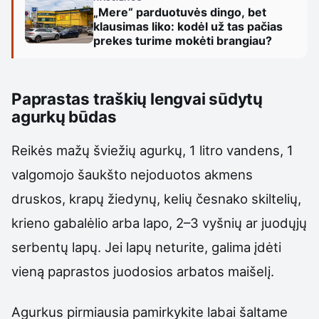
„Mere“ parduotuvės dingo, bet
klausimas liko: kodėl už tas pačias
prekes turime mokėti brangiau?
Paprastas traškių lengvai sūdytų
agurkų būdas
Reikės mažų šviežių agurkų, 1 litro vandens, 1
valgomojo šaukšto nejoduotos akmens
druskos, krapų žiedynų, kelių česnako skiltelių,
krieno gabalėlio arba lapo, 2–3 vyšnių ar juodųjų
serbentų lapų. Jei lapų neturite, galima įdėti
vieną paprastos juodosios arbatos maišelį.
Agurkus pirmiausia pamirkykite labai šaltame