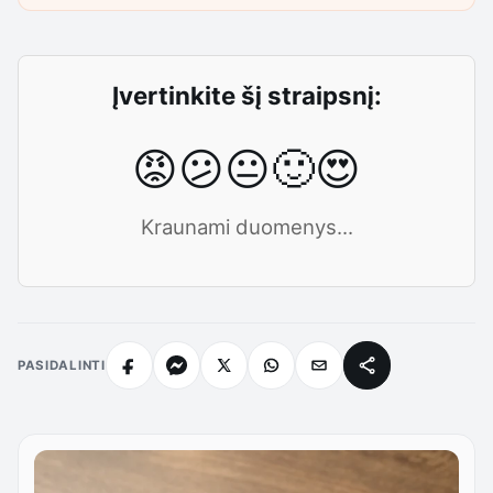
Įvertinkite šį straipsnį:
😡
😕
😐
🙂
😍
Kraunami duomenys...
PASIDALINTI