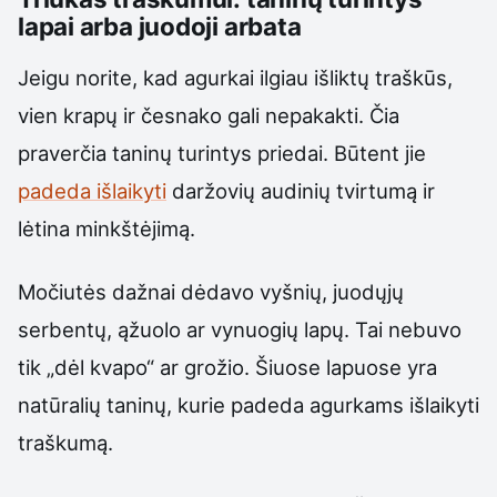
lapai arba juodoji arbata
Jeigu norite, kad agurkai ilgiau išliktų traškūs,
vien krapų ir česnako gali nepakakti. Čia
praverčia taninų turintys priedai. Būtent jie
padeda išlaikyti
daržovių audinių tvirtumą ir
lėtina minkštėjimą.
Močiutės dažnai dėdavo vyšnių, juodųjų
serbentų, ąžuolo ar vynuogių lapų. Tai nebuvo
tik „dėl kvapo“ ar grožio. Šiuose lapuose yra
natūralių taninų, kurie padeda agurkams išlaikyti
traškumą.