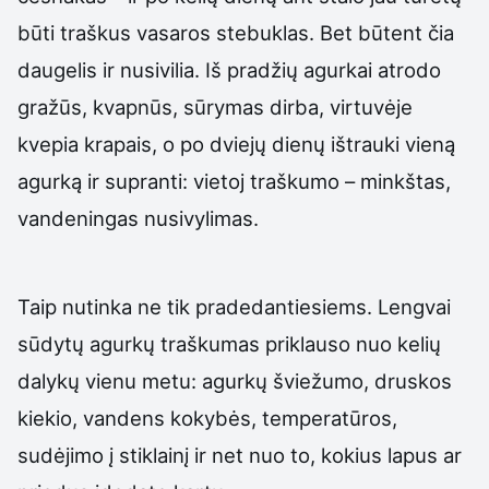
būti traškus vasaros stebuklas. Bet būtent čia
daugelis ir nusivilia. Iš pradžių agurkai atrodo
gražūs, kvapnūs, sūrymas dirba, virtuvėje
kvepia krapais, o po dviejų dienų ištrauki vieną
agurką ir supranti: vietoj traškumo – minkštas,
vandeningas nusivylimas.
Taip nutinka ne tik pradedantiesiems. Lengvai
sūdytų agurkų traškumas priklauso nuo kelių
dalykų vienu metu: agurkų šviežumo, druskos
kiekio, vandens kokybės, temperatūros,
sudėjimo į stiklainį ir net nuo to, kokius lapus ar