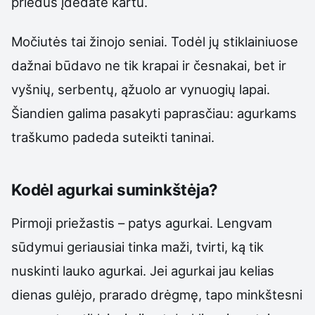
priedus įdedate kartu.
Močiutės tai žinojo seniai. Todėl jų stiklainiuose
dažnai būdavo ne tik krapai ir česnakai, bet ir
vyšnių, serbentų, ąžuolo ar vynuogių lapai.
Šiandien galima pasakyti paprasčiau: agurkams
traškumo padeda suteikti taninai.
Kodėl agurkai suminkštėja?
Pirmoji priežastis – patys agurkai. Lengvam
sūdymui geriausiai tinka maži, tvirti, ką tik
nuskinti lauko agurkai. Jei agurkai jau kelias
dienas gulėjo, prarado drėgmę, tapo minkštesni