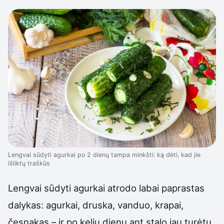
Lengvai sūdyti agurkai po 2 dienų tampa minkšti: ką dėti, kad jie
išliktų traškūs
Lengvai sūdyti agurkai atrodo labai paprastas
dalykas: agurkai, druska, vanduo, krapai,
česnakas – ir po kelių dienų ant stalo jau turėtų