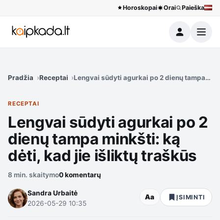
Horoskopai
Orai
Paieška
Meniu
Pradžia
Receptai
Lengvai sūdyti agurkai po 2 dienų tampa minkšt
RECEPTAI
Lengvai sūdyti agurkai po 2
dienų tampa minkšti: ką
dėti, kad jie išliktų traškūs
8 min. skaitymo
0 komentarų
Sandra Urbaitė
Aa
ĮSIMINTI
2026-05-29 10:35