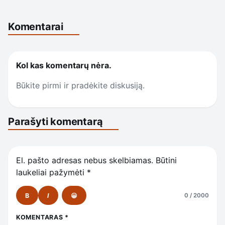
Komentarai
Kol kas komentarų nėra.
Būkite pirmi ir pradėkite diskusiją.
Parašyti komentarą
El. pašto adresas nebus skelbiamas.
Būtini
laukeliai pažymėti
*
B
I
😀
0 / 2000
KOMENTARAS
*