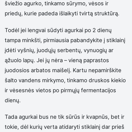
šviežio agurko, tinkamo sūrymo, vėsos ir
priedų, kurie padeda išlaikyti tvirtą struktūrą.
Todėl jei lengvai sūdyti agurkai po 2 dienų
tampa minkšti, pirmiausia pabandykite į stiklainį
įdėti vyšnių, juodųjų serbentų, vynuogių ar
ąžuolo lapų. Jei jų nėra – vieną paprastos
juodosios arbatos maišelį. Kartu nepamirškite
šalto vandens mirkymo, tinkamo druskos kiekio
ir vėsesnės vietos po pirmųjų fermentacijos
dienų.
Tada agurkai bus ne tik sūrūs ir kvapnūs, bet ir
tokie, dėl kurių verta atidaryti stiklainį dar prieš