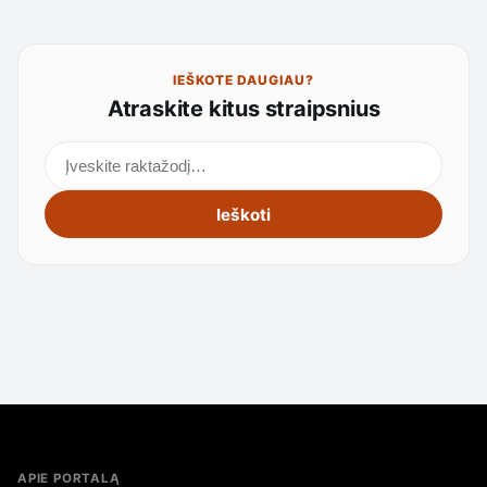
IEŠKOTE DAUGIAU?
Atraskite kitus straipsnius
Ieškoti straipsnių
Ieškoti
APIE PORTALĄ