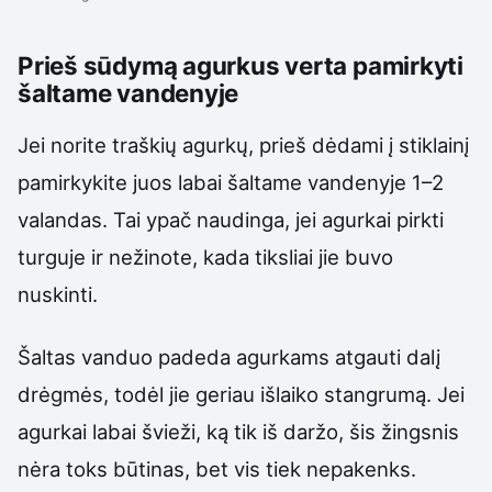
Prieš sūdymą agurkus verta pamirkyti
šaltame vandenyje
Jei norite traškių agurkų, prieš dėdami į stiklainį
pamirkykite juos labai šaltame vandenyje 1–2
valandas. Tai ypač naudinga, jei agurkai pirkti
turguje ir nežinote, kada tiksliai jie buvo
nuskinti.
Šaltas vanduo padeda agurkams atgauti dalį
drėgmės, todėl jie geriau išlaiko stangrumą. Jei
agurkai labai švieži, ką tik iš daržo, šis žingsnis
nėra toks būtinas, bet vis tiek nepakenks.