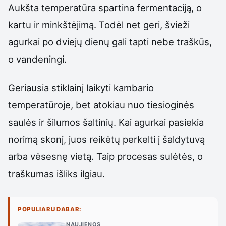
Aukšta temperatūra spartina fermentaciją, o
kartu ir minkštėjimą. Todėl net geri, švieži
agurkai po dviejų dienų gali tapti nebe traškūs,
o vandeningi.
Geriausia stiklainį laikyti kambario
temperatūroje, bet atokiau nuo tiesioginės
saulės ir šilumos šaltinių. Kai agurkai pasiekia
norimą skonį, juos reikėtų perkelti į šaldytuvą
arba vėsesnę vietą. Taip procesas sulėtės, o
traškumas išliks ilgiau.
POPULIARU DABAR:
NAUJIENOS