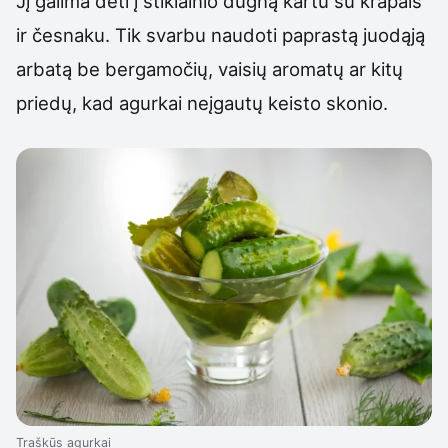
Jį galima dėti į stiklainio dugną kartu su krapais
ir česnaku. Tik svarbu naudoti paprastą juodąją
arbatą be bergamočių, vaisių aromatų ar kitų
priedų, kad agurkai neįgautų keisto skonio.
Traškūs agurkai