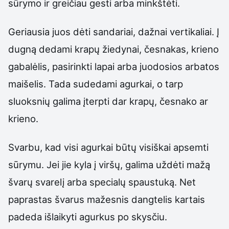
sūrymo ir greičiau gesti arba minkštėti.
Geriausia juos dėti sandariai, dažnai vertikaliai. Į
dugną dedami krapų žiedynai, česnakas, krieno
gabalėlis, pasirinkti lapai arba juodosios arbatos
maišelis. Tada sudedami agurkai, o tarp
sluoksnių galima įterpti dar krapų, česnako ar
krieno.
Svarbu, kad visi agurkai būtų visiškai apsemti
sūrymu. Jei jie kyla į viršų, galima uždėti mažą
švarų svarelį arba specialų spaustuką. Net
paprastas švarus mažesnis dangtelis kartais
padeda išlaikyti agurkus po skysčiu.