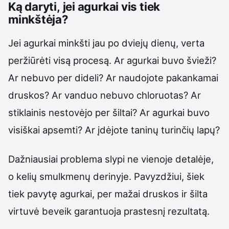
Ką daryti, jei agurkai vis tiek
minkštėja?
Jei agurkai minkšti jau po dviejų dienų, verta
peržiūrėti visą procesą. Ar agurkai buvo švieži?
Ar nebuvo per dideli? Ar naudojote pakankamai
druskos? Ar vanduo nebuvo chloruotas? Ar
stiklainis nestovėjo per šiltai? Ar agurkai buvo
visiškai apsemti? Ar įdėjote taninų turinčių lapų?
Dažniausiai problema slypi ne vienoje detalėje,
o kelių smulkmenų derinyje. Pavyzdžiui, šiek
tiek pavytę agurkai, per mažai druskos ir šilta
virtuvė beveik garantuoja prastesnį rezultatą.