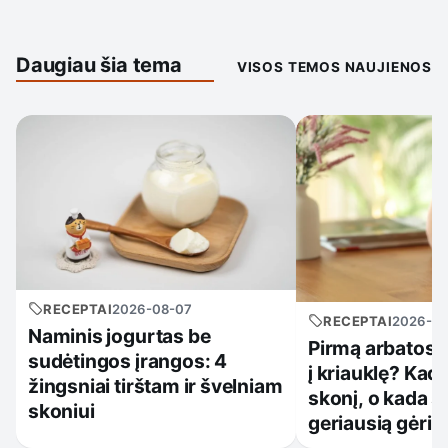
Daugiau šia tema
VISOS TEMOS NAUJIENOS
RECEPTAI
2026-08-07
RECEPTAI
2026-0
Naminis jogurtas be
Pirmą arbatos p
sudėtingos įrangos: 4
į kriauklę? Kada
žingsniai tirštam ir švelniam
skonį, o kada 
skoniui
geriausią gėrim