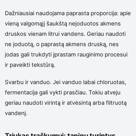
Dažniausiai naudojama paprasta proporcija: apie
vieną valgomąjį šaukštą nejoduotos akmens
druskos vienam litrui vandens. Geriau naudoti
ne joduotą, o paprastą akmens druską, nes
jodas gali trukdyti įprastam rauginimo procesui
ir paveikti tekstūrą.
Svarbu ir vanduo. Jei vanduo labai chloruotas,
fermentacija gali vykti prasčiau. Tokiu atveju
geriau naudoti virintą ir atvėsintą arba filtruotą
vandenį.
Triukas traškumui: taninų turintys