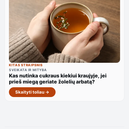
KITAS STRAIPSNIS
SVEIKATA IR MITYBA
Kas nutinka cukraus kiekiui kraujyje, jei
prieš miegą geriate žolelių arbatą?
Skaityti toliau →