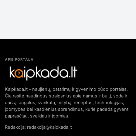
APIE PORTALĄ
Kaipkada.lt – naujienų, patarimų ir gyvenimo būdo portalas.
Čia rasite naudingus straipsnius apie namus ir buitį, sodą ir
daržą, augalus, sveikatą, mitybą, receptus, technologijas,
įdomybes bei kasdienius sprendimus, kurie padeda gyventi
paprasčiau, sveikiau ir įdomiau.
Redakcija: redakcija@kaipkada.lt