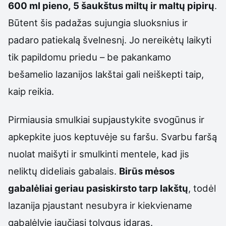
600 ml pieno, 5 šaukštus miltų ir maltų pipirų
.
Būtent šis padažas sujungia sluoksnius ir
padaro patiekalą švelnesnį. Jo nereikėtų laikyti
tik papildomu priedu – be pakankamo
bešamelio lazanijos lakštai gali neiškepti taip,
kaip reikia.
Pirmiausia smulkiai supjaustykite svogūnus ir
apkepkite juos keptuvėje su faršu. Svarbu faršą
nuolat maišyti ir smulkinti mentele, kad jis
neliktų dideliais gabalais.
Birūs mėsos
gabalėliai geriau pasiskirsto tarp lakštų
, todėl
lazanija pjaustant nesubyra ir kiekviename
gabalėlyje jaučiasi tolygus įdaras.