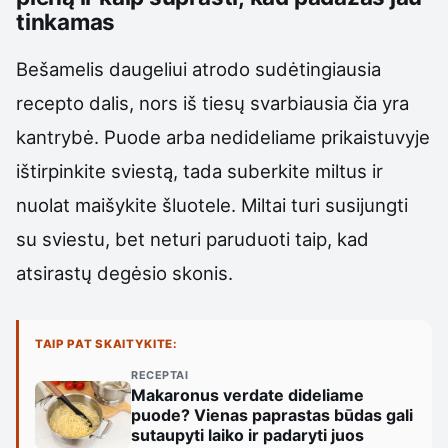
tinkamas
Bešamelis daugeliui atrodo sudėtingiausia
recepto dalis, nors iš tiesų svarbiausia čia yra
kantrybė. Puode arba nedideliame prikaistuvyje
ištirpinkite sviestą, tada suberkite miltus ir
nuolat maišykite šluotele. Miltai turi susijungti
su sviestu, bet neturi paruduoti taip, kad
atsirastų degėsio skonis.
TAIP PAT SKAITYKITE:
RECEPTAI
Makaronus verdate dideliame
puode? Vienas paprastas būdas gali
sutaupyti laiko ir padaryti juos