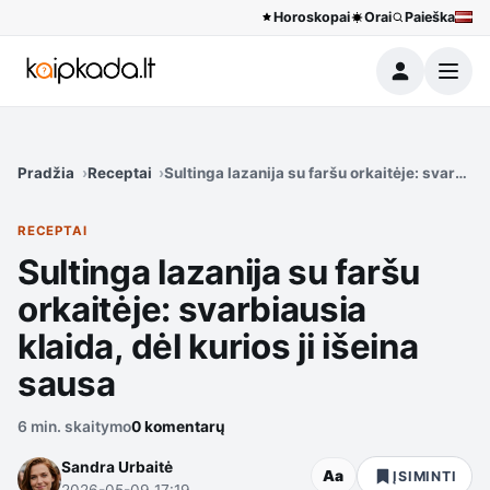
Horoskopai
Orai
Paieška
Meniu
Pradžia
Receptai
Sultinga lazanija su faršu orkaitėje: svarbiaus
RECEPTAI
Sultinga lazanija su faršu
orkaitėje: svarbiausia
klaida, dėl kurios ji išeina
sausa
6 min. skaitymo
0 komentarų
Sandra Urbaitė
Aa
ĮSIMINTI
2026-05-09 17:19