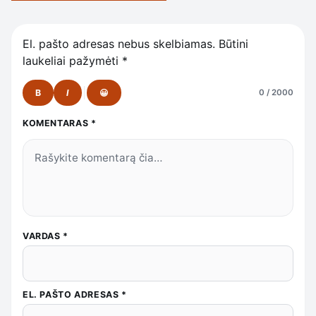
El. pašto adresas nebus skelbiamas.
Būtini
laukeliai pažymėti
*
B
I
😀
0 / 2000
KOMENTARAS
*
VARDAS
*
EL. PAŠTO ADRESAS
*