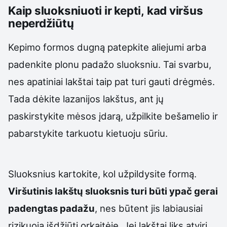
Kaip sluoksniuoti ir kepti, kad viršus
neperdžiūtų
Kepimo formos dugną patepkite aliejumi arba
padenkite plonu padažo sluoksniu. Tai svarbu,
nes apatiniai lakštai taip pat turi gauti drėgmės.
Tada dėkite lazanijos lakštus, ant jų
paskirstykite mėsos įdarą, užpilkite bešamelio ir
pabarstykite tarkuotu kietuoju sūriu.
Sluoksnius kartokite, kol užpildysite formą.
Viršutinis lakštų sluoksnis turi būti ypač gerai
padengtas padažu
, nes būtent jis labiausiai
rizikuoja išdžiūti orkaitėje. Jei lakštai liks atviri