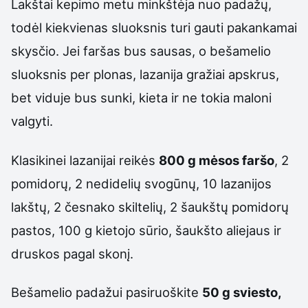
Lakštai kepimo metu minkštėja nuo padažų,
todėl kiekvienas sluoksnis turi gauti pakankamai
skysčio. Jei faršas bus sausas, o bešamelio
sluoksnis per plonas, lazanija gražiai apskrus,
bet viduje bus sunki, kieta ir ne tokia maloni
valgyti.
Klasikinei lazanijai reikės
800 g mėsos faršo
, 2
pomidorų, 2 nedidelių svogūnų, 10 lazanijos
lakštų, 2 česnako skiltelių, 2 šaukštų pomidorų
pastos, 100 g kietojo sūrio, šaukšto aliejaus ir
druskos pagal skonį.
Bešamelio padažui pasiruoškite
50 g sviesto,