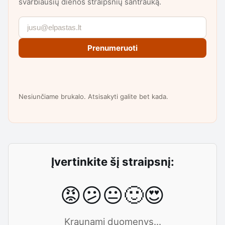
svarbiausių dienos straipsnių santrauką.
Prenumeruoti
Nesiunčiame brukalo. Atsisakyti galite bet kada.
Įvertinkite šį straipsnį:
😡
😕
😐
🙂
😍
Kraunami duomenys...