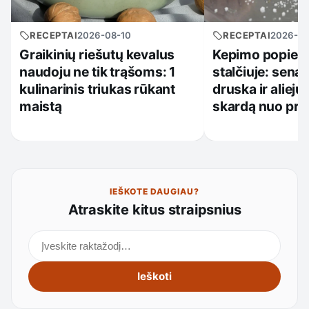
RECEPTAI
2026-08-10
RECEPTAI
2026-08
Graikinių riešutų kevalus
Kepimo popierius
naudoju ne tik trąšoms: 1
stalčiuje: senas
kulinarinis triukas rūkant
druska ir alieju
maistą
skardą nuo pri
IEŠKOTE DAUGIAU?
Atraskite kitus straipsnius
Ieškoti straipsnių
Ieškoti