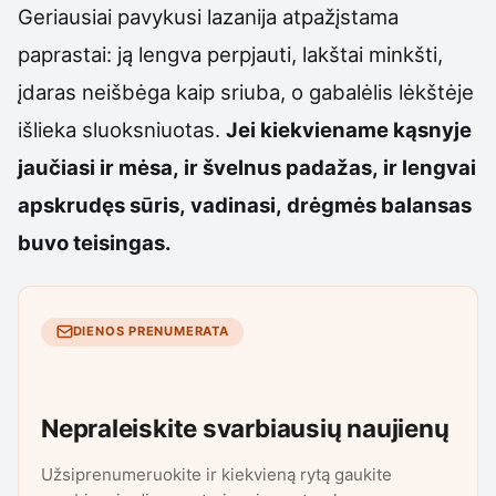
Geriausiai pavykusi lazanija atpažįstama
paprastai: ją lengva perpjauti, lakštai minkšti,
įdaras neišbėga kaip sriuba, o gabalėlis lėkštėje
išlieka sluoksniuotas.
Jei kiekviename kąsnyje
jaučiasi ir mėsa, ir švelnus padažas, ir lengvai
apskrudęs sūris, vadinasi, drėgmės balansas
buvo teisingas.
DIENOS PRENUMERATA
Nepraleiskite svarbiausių naujienų
Užsiprenumeruokite ir kiekvieną rytą gaukite