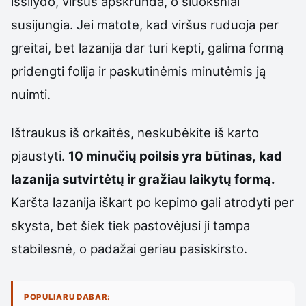
išsilydo, viršus apskrunda, o sluoksniai
susijungia. Jei matote, kad viršus ruduoja per
greitai, bet lazanija dar turi kepti, galima formą
pridengti folija ir paskutinėmis minutėmis ją
nuimti.
Ištraukus iš orkaitės, neskubėkite iš karto
pjaustyti.
10 minučių poilsis yra būtinas, kad
lazanija sutvirtėtų ir gražiau laikytų formą.
Karšta lazanija iškart po kepimo gali atrodyti per
skysta, bet šiek tiek pastovėjusi ji tampa
stabilesnė, o padažai geriau pasiskirsto.
POPULIARU DABAR: