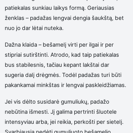
patiekalas sunkiau laikys formą. Geriausias
ženklas – padažas lengvai dengia šaukštą, bet
nuo jo dar lėtai nuteka.
Dažna klaida – bešamelį virti per ilgai ir per
stipriai sutirštinti. Atrodo, kad taip patiekalas
bus stabilesnis, tačiau kepant lakštai dar
sugeria dalį drėgmės. Todėl padažas turi būti
pakankamai minkštas ir lengvai paskleidžiamas.
Jei vis dėlto susidarė gumuliukų, padažo
nebūtina išmesti. Jį galima pertrinti šluotele
intensyviau arba, jei reikia, perkošti per sietelį.
Svarbiausia nedėti gumuliuoto bešamelio