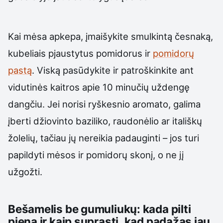
Kai mėsa apkepa, įmaišykite smulkintą česnaką,
kubeliais pjaustytus pomidorus ir
pomidorų
pastą
. Viską pasūdykite ir patroškinkite ant
vidutinės kaitros apie 10 minučių uždengę
dangčiu. Jei norisi ryškesnio aromato, galima
įberti džiovinto baziliko, raudonėlio ar itališkų
žolelių, tačiau jų nereikia padauginti – jos turi
papildyti mėsos ir pomidorų skonį, o ne jį
užgožti.
Bešamelis be gumuliukų: kada pilti
pieną ir kaip suprasti, kad padažas jau