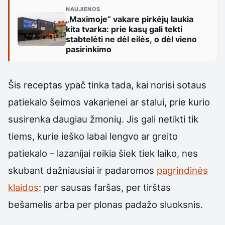
NAUJIENOS
„Maximoje“ vakare pirkėjų laukia
kita tvarka: prie kasų gali tekti
stabtelėti ne dėl eilės, o dėl vieno
pasirinkimo
Šis receptas ypač tinka tada, kai norisi sotaus
patiekalo šeimos vakarienei ar stalui, prie kurio
susirenka daugiau žmonių. Jis gali netikti tik
tiems, kurie ieško labai lengvo ar greito
patiekalo – lazanijai reikia šiek tiek laiko, nes
skubant dažniausiai ir padaromos
pagrindinės
klaidos
: per sausas faršas, per tirštas
bešamelis arba per plonas padažo sluoksnis.