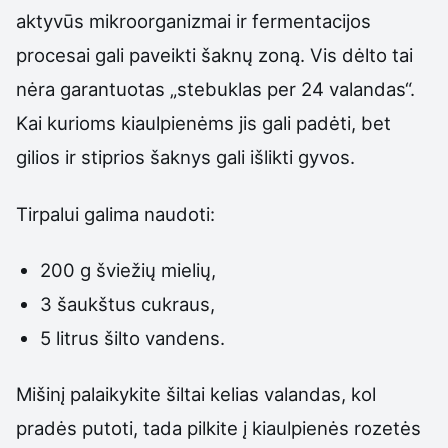
aktyvūs mikroorganizmai ir fermentacijos
procesai gali paveikti šaknų zoną. Vis dėlto tai
nėra garantuotas „stebuklas per 24 valandas“.
Kai kurioms kiaulpienėms jis gali padėti, bet
gilios ir stiprios šaknys gali išlikti gyvos.
Tirpalui galima naudoti:
200 g šviežių mielių,
3 šaukštus cukraus,
5 litrus šilto vandens.
Mišinį palaikykite šiltai kelias valandas, kol
pradės putoti, tada pilkite į kiaulpienės rozetės