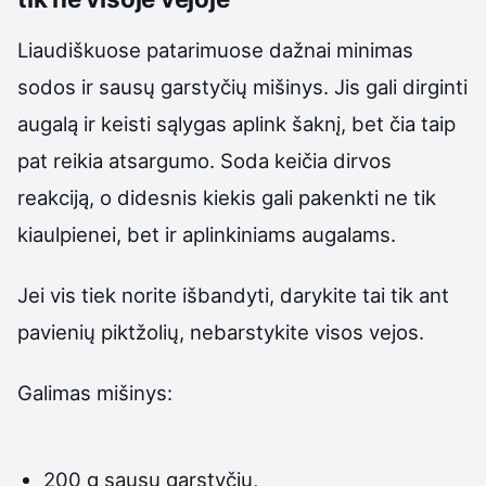
Liaudiškuose patarimuose dažnai minimas
sodos ir sausų garstyčių mišinys. Jis gali dirginti
augalą ir keisti sąlygas aplink šaknį, bet čia taip
pat reikia atsargumo. Soda keičia dirvos
reakciją, o didesnis kiekis gali pakenkti ne tik
kiaulpienei, bet ir aplinkiniams augalams.
Jei vis tiek norite išbandyti, darykite tai tik ant
pavienių piktžolių, nebarstykite visos vejos.
Galimas mišinys:
200 g sausų garstyčių,