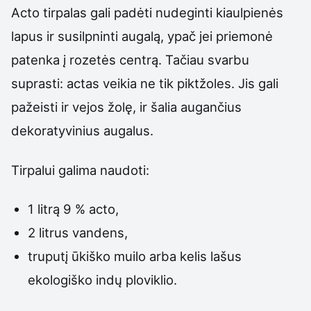
Acto tirpalas gali padėti nudeginti kiaulpienės
lapus ir susilpninti augalą, ypač jei priemonė
patenka į rozetės centrą. Tačiau svarbu
suprasti: actas veikia ne tik piktžoles. Jis gali
pažeisti ir vejos žolę, ir šalia augančius
dekoratyvinius augalus.
Tirpalui galima naudoti:
1 litrą 9 % acto,
2 litrus vandens,
truputį ūkiško muilo arba kelis lašus
ekologiško indų ploviklio.