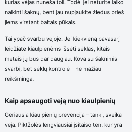
kurias vėjas nuneša toli. Todėl jei neturite laiko
naikinti šaknų, bent jau nupjaukite žiedus prieš
jiems virstant baltais pūkais.
Tai ypač svarbu vejoje. Jei kiekvieną pavasarį
leidžiate kiaulpienėms išsėti sėklas, kitais
metais jų bus dar daugiau. Kova su šaknimis
svarbi, bet sėklų kontrolė – ne mažiau
reikšminga.
Kaip apsaugoti veją nuo kiaulpienių
Geriausia kiaulpienių prevencija – tanki, sveika
veja. Piktžolės lengviausiai įsitaiso ten, kur yra