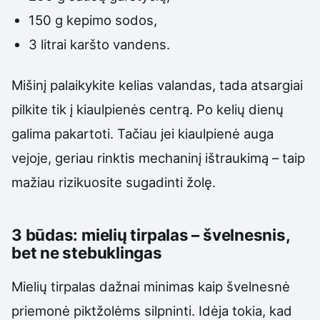
150 g kepimo sodos,
3 litrai karšto vandens.
Mišinį palaikykite kelias valandas, tada atsargiai
pilkite tik į kiaulpienės centrą. Po kelių dienų
galima pakartoti. Tačiau jei kiaulpienė auga
vejoje, geriau rinktis mechaninį ištraukimą – taip
mažiau rizikuosite sugadinti žolę.
3 būdas: mielių tirpalas – švelnesnis,
bet ne stebuklingas
Mielių tirpalas dažnai minimas kaip švelnesnė
priemonė piktžolėms silpninti. Idėja tokia, kad