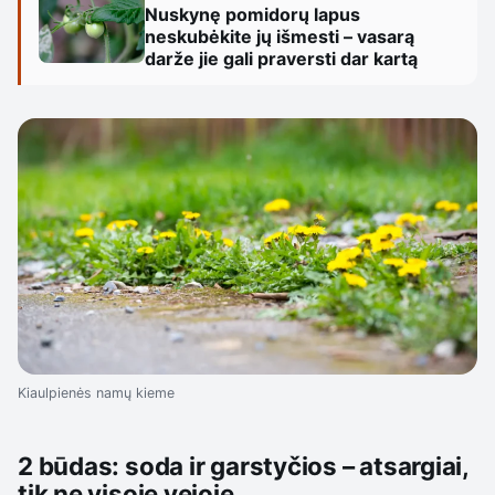
Nuskynę pomidorų lapus
neskubėkite jų išmesti – vasarą
darže jie gali praversti dar kartą
Kiaulpienės namų kieme
2 būdas: soda ir garstyčios – atsargiai,
tik ne visoje vejoje