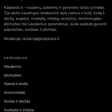
Kaipkada.lt – naujienų, patarimų ir gyvenimo būdo portalas.
Čia rasite naudingus straipsnius apie namus ir buitį, sodą ir
daržą, augalus, sveikatą, mitybą, receptus, technologijas,
įdomybes bei kasdienius sprendimus, kurie padeda gyventi
paprasčiau, sveikiau ir įdomiau.
Redakcija: redakcija@kaipkada.lt
KATEGORIJOS
Naujienos
Įdomybės
Namai ir buitis
Automobiliai
Sodas ir daržas
Sveikata ir mityba