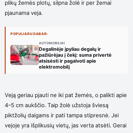
plikų žemės plotų, silpna žolė ir per žemai
pjaunama veja.
POPULIARU DABAR:
AUTOMOBILIAI
Degalinėje įpyliau degalų ir
pažiūrėjau į čekį: suma privertė
atsisėsti ir pagalvoti apie
elektromobilį
Veją geriau pjauti ne iki pat žemės, o palikti apie
4–5 cm aukščio. Taip žolė užstoja šviesą
piktžolių daigams ir pati tampa stipresnė. Jei
vejoje yra išplikusių vietų, jas verta atsėti. Gerai