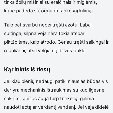
tinka žolių mišiniai su eraičinais ir miglėmis,
kurie padeda suformuoti tankesnį kilimą.
Taip pat svarbu nepertręšti azotu. Labai
sultinga, silpna veja nėra tokia atspari
piktžolėms, kaip atrodo. Geriau tręšti saikingai ir
reguliariai, atsižvelgiant į dirvos būklę.
Ką rinktis iš tiesų
Jei kiaulpienių nedaug, patikimiausias būdas vis
dar yra mechaninis ištraukimas su kuo ilgesne
šaknimi. Jei jos auga tarp trinkelių, galima
naudoti actą ar verdantį vandenį. Jei veja didelė