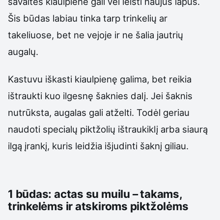
savaitės kiaulpienė gali vėl leisti naujus lapus.
Šis būdas labiau tinka tarp trinkelių ar
takeliuose, bet ne vejoje ir ne šalia jautrių
augalų.
Kastuvu iškasti kiaulpienę galima, bet reikia
ištraukti kuo ilgesnę šaknies dalį. Jei šaknis
nutrūksta, augalas gali atželti. Todėl geriau
naudoti specialų piktžolių ištraukiklį arba siaurą
ilgą įrankį, kuris leidžia išjudinti šaknį giliau.
1 būdas: actas su muilu – takams,
trinkelėms ir atskiroms piktžolėms