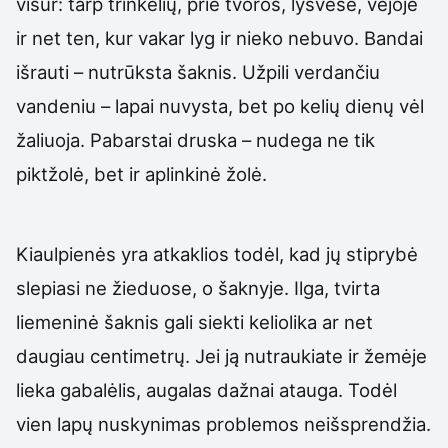
visur: tarp trinkelių, prie tvoros, lysvėse, vejoje
ir net ten, kur vakar lyg ir nieko nebuvo. Bandai
išrauti – nutrūksta šaknis. Užpili verdančiu
vandeniu – lapai nuvysta, bet po kelių dienų vėl
žaliuoja. Pabarstai druska – nudega ne tik
piktžolė, bet ir aplinkinė žolė.
Kiaulpienės yra atkaklios todėl, kad jų stiprybė
slepiasi ne žieduose, o šaknyje. Ilga, tvirta
liemeninė šaknis gali siekti keliolika ar net
daugiau centimetrų. Jei ją nutraukiate ir žemėje
lieka gabalėlis, augalas dažnai atauga. Todėl
vien lapų nuskynimas problemos neišsprendžia.