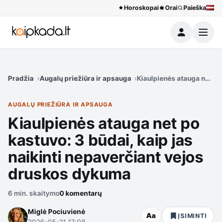
Horoskopai
Orai
Paieška
Meniu
Pradžia
Augalų priežiūra ir apsauga
Kiaulpienės atauga net po
AUGALŲ PRIEŽIŪRA IR APSAUGA
Kiaulpienės atauga net po
kastuvo: 3 būdai, kaip jas
naikinti nepaverčiant vejos
druskos dykuma
6 min. skaitymo
0 komentarų
Miglė Pociuvienė
Aa
ĮSIMINTI
2026-05-21 17:08