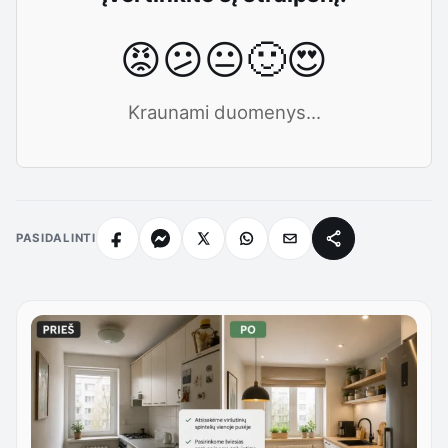
😡
😕
😐
🙂
😍
Kraunami duomenys...
PASIDALINTI