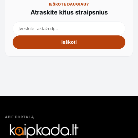
IEŠKOTE DAUGIAU?
Atraskite kitus straipsnius
Ieškoti straipsnių
Ieškoti
APIE PORTALĄ