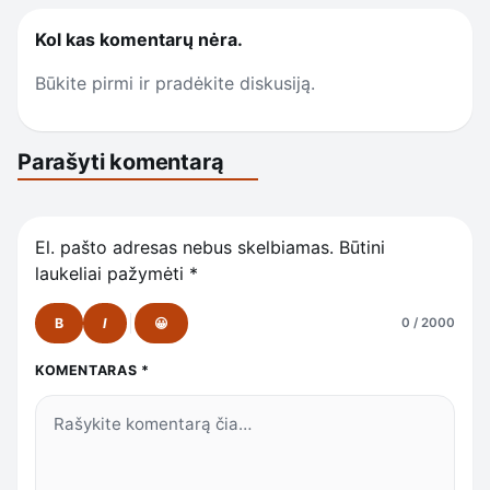
Kol kas komentarų nėra.
Būkite pirmi ir pradėkite diskusiją.
Parašyti komentarą
El. pašto adresas nebus skelbiamas.
Būtini
laukeliai pažymėti
*
B
I
😀
0 / 2000
KOMENTARAS
*