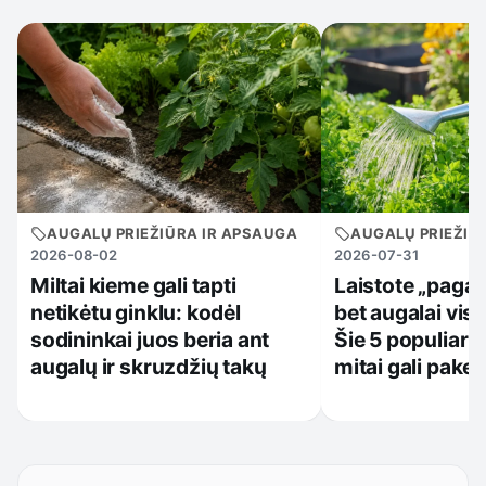
AUGALŲ PRIEŽIŪRA IR APSAUGA
AUGALŲ PRIEŽIŪ
2026-08-02
2026-07-31
Miltai kieme gali tapti
Laistote „pagal 
netikėtu ginklu: kodėl
bet augalai vis 
sodininkai juos beria ant
Šie 5 populiarū
augalų ir skruzdžių takų
mitai gali paken