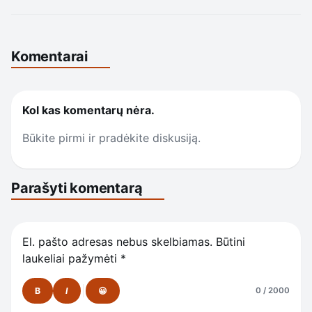
Komentarai
Kol kas komentarų nėra.
Būkite pirmi ir pradėkite diskusiją.
Parašyti komentarą
El. pašto adresas nebus skelbiamas.
Būtini
laukeliai pažymėti
*
B
I
😀
0 / 2000