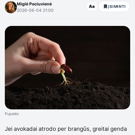
Miglė Pociuvienė
Aa
ĮSIMINTI
2026-06-04 21:00
Pupelės
Jei avokadai atrodo per brangūs, greitai genda