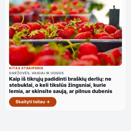
KITAS STRAIPSNIS
DARŽOVĖS, VAISIAI IR UOGOS
Kaip iš tikrųjų padidinti braškių derlių: ne
stebuklai, o keli tikslūs žingsniai, kurie
lemia, ar skinsite saują, ar pilnus dubenis
Skaityti toliau →