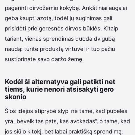
pagerinti dirvožemio kokybę. Ankštiniai augalai
geba kaupti azotą, todėl jų auginimas gali
prisidėti prie geresnės dirvos būklės. Kitaip
tariant, vienas sprendimas duoda dvigubą
naudą: turite produktą virtuvei ir tuo pačiu
sustiprinate savo daržo žemę.
Kodėl ši alternatyva gali patikti net
tiems, kurie nenori atsisakyti gero
skonio
Šios idėjos stiprybė slypi ne tame, kad pupelės
yra „beveik tas pats, kas avokadas“, o tame, kad
jos siūlo kitokį, bet labai praktišką sprendimą.