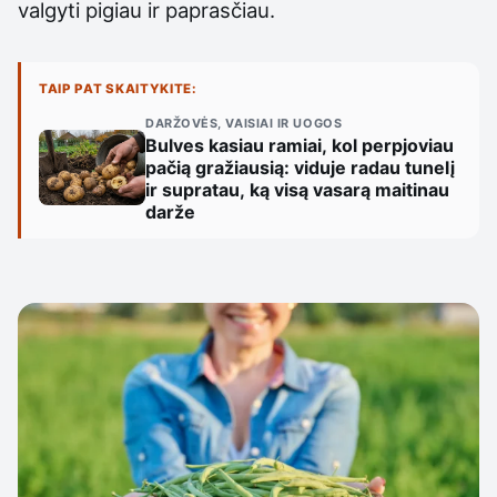
valgyti pigiau ir paprasčiau.
TAIP PAT SKAITYKITE:
DARŽOVĖS, VAISIAI IR UOGOS
Bulves kasiau ramiai, kol perpjoviau
pačią gražiausią: viduje radau tunelį
ir supratau, ką visą vasarą maitinau
darže