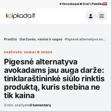
Horoskopai
Orai
Paieška
Meniu
Pradžia
Daržovės, vaisiai ir uogos
Pigesnė alternatyva avokadam
DARŽOVĖS, VAISIAI IR UOGOS
Pigesnė alternatyva
avokadams jau auga darže:
tinklaraštininkė siūlo rinktis
produktą, kuris stebina ne
tik kaina
4 min. skaitymo
0 komentarų