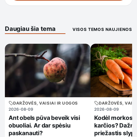
Daugiau šia tema
VISOS TEMOS NAUJIENOS
DARŽOVĖS, VAISIAI IR UOGOS
DARŽOVĖS, VAISI
2026-08-09
2026-08-09
Ant obels pūva beveik visi
Kodėl morkos 
obuoliai. Ar dar spėsiu
karčios? Dažni
paskanauti?
priežastis slypi