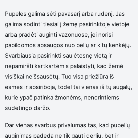
Pupeles galima sėti pavasarį arba rudenį. Jas
galima sodinti tiesiai į žemę pasirinktoje vietoje
arba pradėti auginti vazonuose, jei norisi
papildomos apsaugos nuo pelių ar kitų kenkėjų.
Svarbiausia pasirinkti saulėtesnę vietą ir
nepamiršti kartkartėmis palaistyti, kad žemė
visiškai neišsausėtų. Tuo visa priežiūra iš
esmės ir apsiriboja, todėl tai vienas iš tų augalų,
kurie ypač patinka žmonėms, nenorintiems
sudėtingo daržo.
Dar vienas svarbus privalumas tas, kad pupelių
auginimas padeda ne tik gauti derlių, bet ir