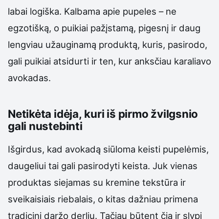
labai logiška. Kalbama apie pupeles – ne
egzotišką, o puikiai pažįstamą, pigesnį ir daug
lengviau užauginamą produktą, kuris, pasirodo,
gali puikiai atsidurti ir ten, kur anksčiau karaliavo
avokadas.
Netikėta idėja, kuri iš pirmo žvilgsnio
gali nustebinti
Išgirdus, kad avokadą siūloma keisti pupelėmis,
daugeliui tai gali pasirodyti keista. Juk vienas
produktas siejamas su kremine tekstūra ir
sveikaisiais riebalais, o kitas dažniau primena
tradicinį daržo derlių. Tačiau būtent čia ir slypi