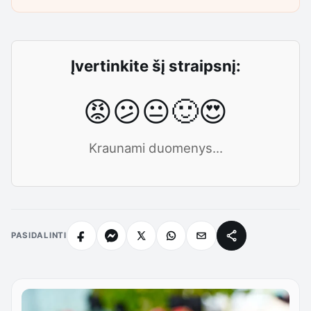
Įvertinkite šį straipsnį:
😡
😕
😐
🙂
😍
Kraunami duomenys...
PASIDALINTI