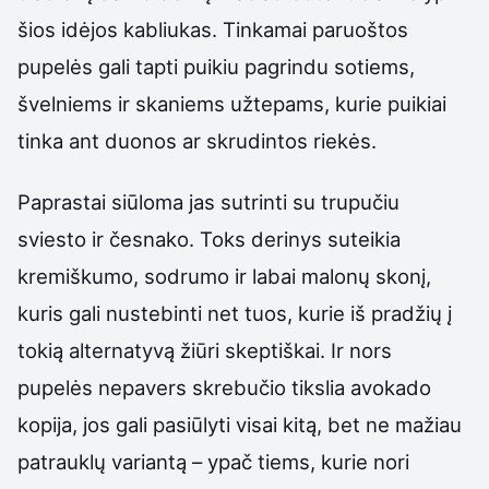
šios idėjos kabliukas. Tinkamai paruoštos
pupelės gali tapti puikiu pagrindu sotiems,
švelniems ir skaniems užtepams, kurie puikiai
tinka ant duonos ar skrudintos riekės.
Paprastai siūloma jas sutrinti su trupučiu
sviesto ir česnako. Toks derinys suteikia
kremiškumo, sodrumo ir labai malonų skonį,
kuris gali nustebinti net tuos, kurie iš pradžių į
tokią alternatyvą žiūri skeptiškai. Ir nors
pupelės nepavers skrebučio tikslia avokado
kopija, jos gali pasiūlyti visai kitą, bet ne mažiau
patrauklų variantą – ypač tiems, kurie nori