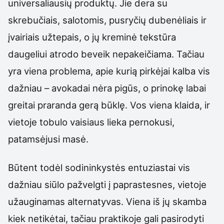
universaliausių produktų. Jie dera su
skrebučiais, salotomis, pusryčių dubenėliais ir
įvairiais užtepais, o jų kreminė tekstūra
daugeliui atrodo beveik nepakeičiama. Tačiau
yra viena problema, apie kurią pirkėjai kalba vis
dažniau – avokadai nėra pigūs, o prinokę labai
greitai praranda gerą būklę. Vos viena klaida, ir
vietoje tobulo vaisiaus lieka pernokusi,
patamsėjusi masė.
Būtent todėl sodininkystės entuziastai vis
dažniau siūlo pažvelgti į paprastesnes, vietoje
užauginamas alternatyvas. Viena iš jų skamba
kiek netikėtai, tačiau praktikoje gali pasirodyti