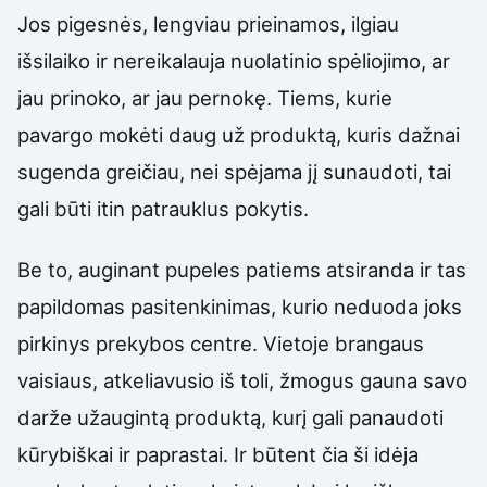
Jos pigesnės, lengviau prieinamos, ilgiau
išsilaiko ir nereikalauja nuolatinio spėliojimo, ar
jau prinoko, ar jau pernokę. Tiems, kurie
pavargo mokėti daug už produktą, kuris dažnai
sugenda greičiau, nei spėjama jį sunaudoti, tai
gali būti itin patrauklus pokytis.
Be to, auginant pupeles patiems atsiranda ir tas
papildomas pasitenkinimas, kurio neduoda joks
pirkinys prekybos centre. Vietoje brangaus
vaisiaus, atkeliavusio iš toli, žmogus gauna savo
darže užaugintą produktą, kurį gali panaudoti
kūrybiškai ir paprastai. Ir būtent čia ši idėja