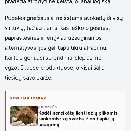
pradeda atrodyti ne keista, o labai logiška.
Pupelės greičiausiai neišstums avokadų iš visų
virtuvių, tačiau tiems, kas ieško pigesnės,
paprastesnės ir lengviau užauginamos
alternatyvos, jos gali tapti tikru atradimu.
Kartais geriausi sprendimai slepiasi ne
egzotiškuose produktuose, o visai šalia –
tiesiog savo darže.
POPULIARU DABAR:
ĮDOMYBĖS
Kodėl nereikėtų liesti ežių plikomis
rankomis: ką svarbu žinoti apie jų
saugumą