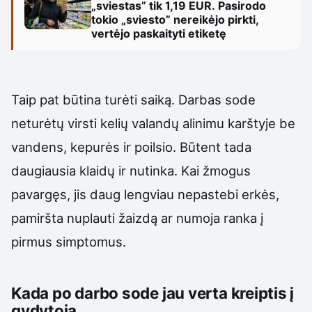
„sviestas” tik 1,19 EUR. Pasirodo
tokio „sviesto” nereikėjo pirkti,
vertėjo paskaityti etiketę
Taip pat būtina turėti saiką. Darbas sode
neturėtų virsti kelių valandų alinimu karštyje be
vandens, kepurės ir poilsio. Būtent tada
daugiausia klaidų ir nutinka. Kai žmogus
pavargęs, jis daug lengviau nepastebi erkės,
pamiršta nuplauti žaizdą ar numoja ranka į
pirmus simptomus.
Kada po darbo sode jau verta kreiptis į
gydytoją