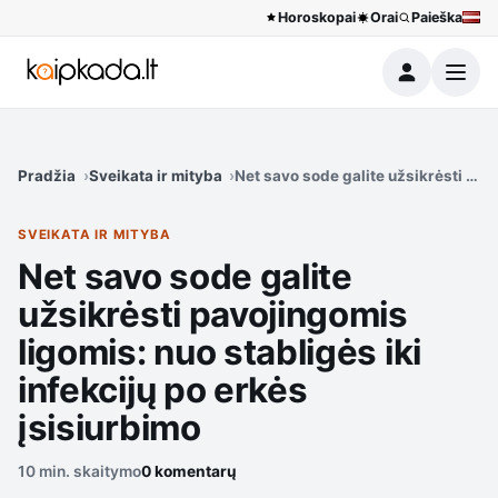
Horoskopai
Orai
Paieška
Meniu
Pradžia
Sveikata ir mityba
Net savo sode galite užsikrėsti pavo
SVEIKATA IR MITYBA
Net savo sode galite
užsikrėsti pavojingomis
ligomis: nuo stabligės iki
infekcijų po erkės
įsisiurbimo
10 min. skaitymo
0 komentarų