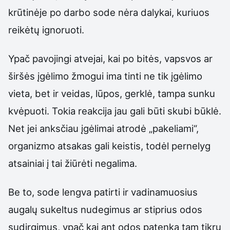
krūtinėje po darbo sode nėra dalykai, kuriuos
reikėtų ignoruoti.
Ypač pavojingi atvejai, kai po bitės, vapsvos ar
širšės įgėlimo žmogui ima tinti ne tik įgėlimo
vieta, bet ir veidas, lūpos, gerklė, tampa sunku
kvėpuoti. Tokia reakcija jau gali būti skubi būklė.
Net jei anksčiau įgėlimai atrodė „pakeliami“,
organizmo atsakas gali keistis, todėl pernelyg
atsainiai į tai žiūrėti negalima.
Be to, sode lengva patirti ir vadinamuosius
augalų sukeltus nudegimus ar stiprius odos
sudirgimus, ypač kai ant odos patenka tam tikrų