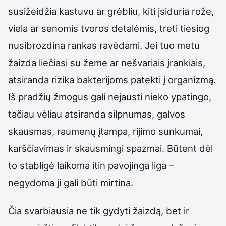
susižeidžia kastuvu ar grėbliu, kiti įsiduria rože,
viela ar senomis tvoros detalėmis, treti tiesiog
nusibrozdina rankas ravėdami. Jei tuo metu
žaizda liečiasi su žeme ar nešvariais įrankiais,
atsiranda rizika bakterijoms patekti į organizmą.
Iš pradžių žmogus gali nejausti nieko ypatingo,
tačiau vėliau atsiranda silpnumas, galvos
skausmas, raumenų įtampa, rijimo sunkumai,
karščiavimas ir skausmingi spazmai. Būtent dėl
to stabligė laikoma itin pavojinga liga –
negydoma ji gali būti mirtina.
Čia svarbiausia ne tik gydyti žaizdą, bet ir