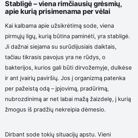
Stabligė – viena rimčiausių grėsmių,
apie kurią prisimenama per vėlai
Kai kalbama apie užsikrėtimą sode, viena
pirmųjų ligų, kurią būtina paminėti, yra stabligė.
Ji dažnai siejama su surūdijusiais daiktais,
tačiau tikrasis pavojus yra ne rūdys, o
bakterijos, kurios gali būti dirvožemyje, dulkėse
ir ant įvairių paviršių. Jos į organizmą patenka
per pažeistą odą – įpjovimą, pradūrimą,
nubrozdinimą ar net labai mažą žaizdelę, į kurią
žmogus iš pradžių nekreipia dėmesio.
Dirbant sode tokių situacijų apstu. Vieni