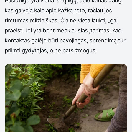
Pasiutligė yra viena iš tų ligų, apie kurias daug
kas galvoja kaip apie kažką reto, tačiau jos
rimtumas milžiniškas. Čia ne vieta laukti, „gal
praeis“. Jei yra bent menkiausias įtarimas, kad
kontaktas galėjo būti pavojingas, sprendimą turi
priimti gydytojas, o ne pats žmogus.