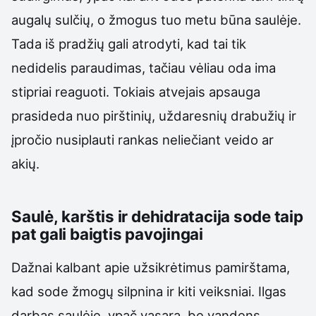
augalų sulčių, o žmogus tuo metu būna saulėje.
Tada iš pradžių gali atrodyti, kad tai tik
nedidelis paraudimas, tačiau vėliau oda ima
stipriai reaguoti. Tokiais atvejais apsauga
prasideda nuo pirštinių, uždaresnių drabužių ir
įpročio nusiplauti rankas neliečiant veido ar
akių.
Saulė, karštis ir dehidratacija sode taip
pat gali baigtis pavojingai
Dažnai kalbant apie užsikrėtimus pamirštama,
kad sode žmogų silpnina ir kiti veiksniai. Ilgas
darbas saulėje, ypač vasarą, be vandens,