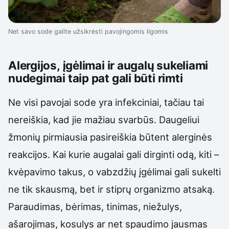
Net savo sode galite užsikrėsti pavojingomis ligomis
Alergijos, įgėlimai ir augalų sukeliami
nudegimai taip pat gali būti rimti
Ne visi pavojai sode yra infekciniai, tačiau tai
nereiškia, kad jie mažiau svarbūs. Daugeliui
žmonių pirmiausia pasireiškia būtent alerginės
reakcijos. Kai kurie augalai gali dirginti odą, kiti –
kvėpavimo takus, o vabzdžių įgėlimai gali sukelti
ne tik skausmą, bet ir stiprų organizmo atsaką.
Paraudimas, bėrimas, tinimas, niežulys,
ašarojimas, kosulys ar net spaudimo jausmas