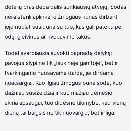
detalių prasideda dalis sunkiausių atvejų. Sodas
nėra sterili aplinka, o žmogaus kūnas dirbant
joje nuolat susiduria su tuo, kas gali patekti per
odą, gleivines ar kvėpavimo takus.
Todėl svarbiausia suvokti paprastą dalyką:
pavojus slypi ne tik „laukinėje gamtoje“, bet ir
tvarkingame nuosavame darže, jei dirbama
neatsargiai. Kuo ilgiau žmogus būna sode, kuo
dažniau susižeidžia ir kuo mažiau dėmesio
skiria apsaugai, tuo didesnė tikimybė, kad vieną
dieną tai baigsis ne tik nuovargiu, bet ir liga.