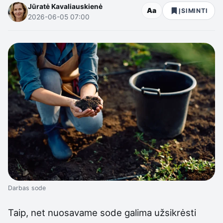
Jūratė Kavaliauskienė
Aa
ĮSIMINTI
2026-06-05 07:00
Darbas sode
Taip, net nuosavame sode galima užsikrėsti