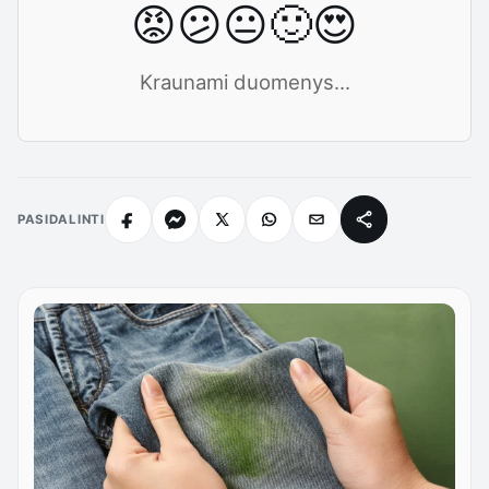
😡
😕
😐
🙂
😍
Kraunami duomenys...
PASIDALINTI