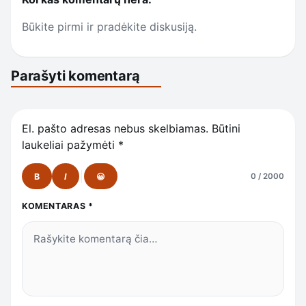
Būkite pirmi ir pradėkite diskusiją.
Parašyti komentarą
El. pašto adresas nebus skelbiamas.
Būtini
laukeliai pažymėti
*
B
I
😀
0 / 2000
KOMENTARAS
*