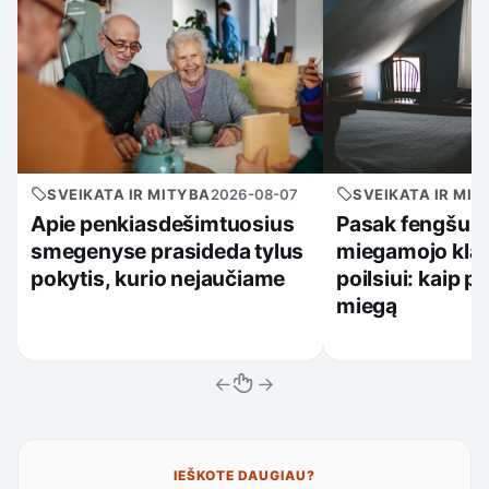
SVEIKATA IR MITYBA
2026-08-07
SVEIKATA IR MIT
Apie penkiasdešimtuosius
Pasak fengšui, 
smegenyse prasideda tylus
miegamojo klai
pokytis, kurio nejaučiame
poilsiui: kaip p
miegą
←
→
IEŠKOTE DAUGIAU?