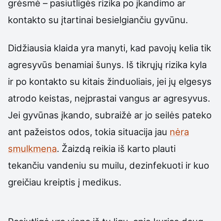
grėsmė – pasiutligės rizika po įkandimo ar
kontakto su įtartinai besielgiančiu gyvūnu.
Didžiausia klaida yra manyti, kad pavojų kelia tik
agresyvūs benamiai šunys. Iš tikrųjų rizika kyla
ir po kontakto su kitais žinduoliais, jei jų elgesys
atrodo keistas, neįprastai vangus ar agresyvus.
Jei gyvūnas įkando, subraižė ar jo seilės pateko
ant pažeistos odos, tokia situacija jau
nėra
smulkmena
. Žaizdą reikia iš karto plauti
tekančiu vandeniu su muilu, dezinfekuoti ir kuo
greičiau kreiptis į medikus.