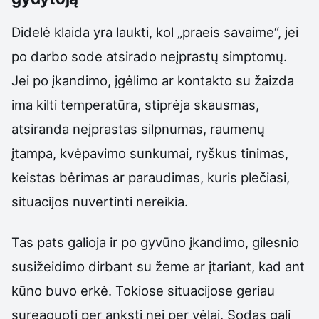
Didelė klaida yra laukti, kol „praeis savaime“, jei
po darbo sode atsirado neįprastų simptomų.
Jei po įkandimo, įgėlimo ar kontakto su žaizda
ima kilti temperatūra, stiprėja skausmas,
atsiranda neįprastas silpnumas, raumenų
įtampa, kvėpavimo sunkumai, ryškus tinimas,
keistas bėrimas ar paraudimas, kuris plečiasi,
situacijos nuvertinti nereikia.
Tas pats galioja ir po gyvūno įkandimo, gilesnio
susižeidimo dirbant su žeme ar įtariant, kad ant
kūno buvo erkė. Tokiose situacijose geriau
sureaguoti per anksti nei per vėlai. Sodas gali