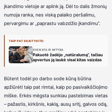
įkandimo vietoje ar aplink ją. Dėl to dalis žmonių
numoja ranka, nes viską palaiko peršalimu,
pervargimu ar „paprastu vabzdžio įkandimu“.
TAIP PAT SKAITYKITE:
SVEIKATA IR MITYBA
Pakuotė žadėjo „natūralumą“, tačiau
apvertus ją laukė visai kitas vaizdas
Būtent todėl po darbo sode kūną būtina
apžiūrėti taip pat rimtai, kaip po pasivaikščiojimo
miške. Erkės mėgsta sunkiau pastebimas vietas
– pažastis, kirkšnis, kaklą, ausų sritį, galvos odą,