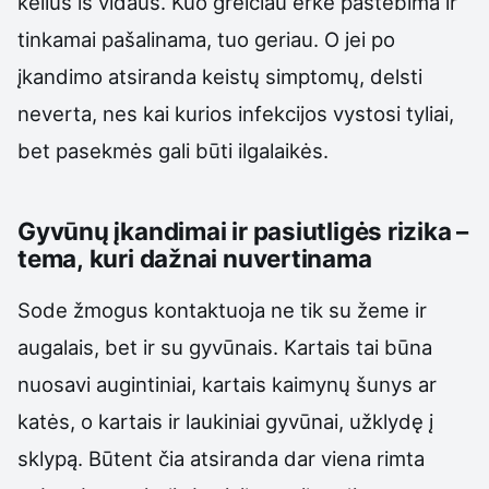
kelius iš vidaus. Kuo greičiau erkė pastebima ir
tinkamai pašalinama, tuo geriau. O jei po
įkandimo atsiranda keistų simptomų, delsti
neverta, nes kai kurios infekcijos vystosi tyliai,
bet pasekmės gali būti ilgalaikės.
Gyvūnų įkandimai ir pasiutligės rizika –
tema, kuri dažnai nuvertinama
Sode žmogus kontaktuoja ne tik su žeme ir
augalais, bet ir su gyvūnais. Kartais tai būna
nuosavi augintiniai, kartais kaimynų šunys ar
katės, o kartais ir laukiniai gyvūnai, užklydę į
sklypą. Būtent čia atsiranda dar viena rimta