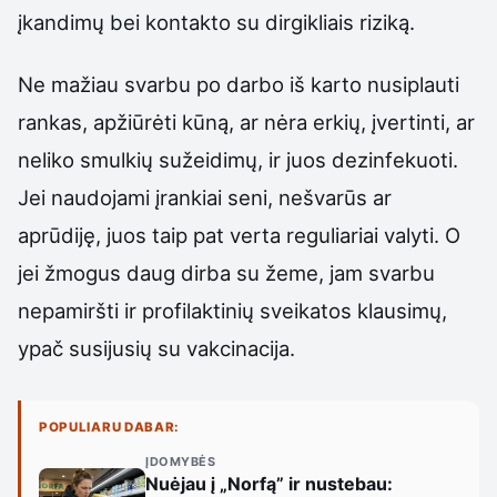
įkandimų bei kontakto su dirgikliais riziką.
Ne mažiau svarbu po darbo iš karto nusiplauti
rankas, apžiūrėti kūną, ar nėra erkių, įvertinti, ar
neliko smulkių sužeidimų, ir juos dezinfekuoti.
Jei naudojami įrankiai seni, nešvarūs ar
aprūdiję, juos taip pat verta reguliariai valyti. O
jei žmogus daug dirba su žeme, jam svarbu
nepamiršti ir profilaktinių sveikatos klausimų,
ypač susijusių su vakcinacija.
POPULIARU DABAR:
ĮDOMYBĖS
Nuėjau į „Norfą” ir nustebau: