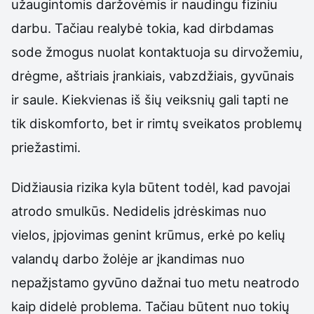
užaugintomis daržovėmis ir naudingu fiziniu
darbu. Tačiau realybė tokia, kad dirbdamas
sode žmogus nuolat kontaktuoja su dirvožemiu,
drėgme, aštriais įrankiais, vabzdžiais, gyvūnais
ir saule. Kiekvienas iš šių veiksnių gali tapti ne
tik diskomforto, bet ir rimtų sveikatos problemų
priežastimi.
Didžiausia rizika kyla būtent todėl, kad pavojai
atrodo smulkūs. Nedidelis įdrėskimas nuo
vielos, įpjovimas genint krūmus, erkė po kelių
valandų darbo žolėje ar įkandimas nuo
nepažįstamo gyvūno dažnai tuo metu neatrodo
kaip didelė problema. Tačiau būtent nuo tokių