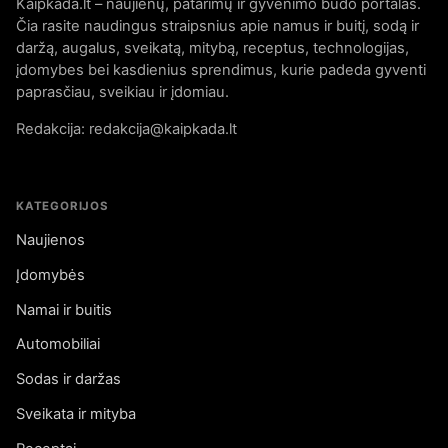
Kaipkada.lt – naujienų, patarimų ir gyvenimo būdo portalas.
Čia rasite naudingus straipsnius apie namus ir buitį, sodą ir
daržą, augalus, sveikatą, mitybą, receptus, technologijas,
įdomybes bei kasdienius sprendimus, kurie padeda gyventi
paprasčiau, sveikiau ir įdomiau.
Redakcija: redakcija@kaipkada.lt
KATEGORIJOS
Naujienos
Įdomybės
Namai ir buitis
Automobiliai
Sodas ir daržas
Sveikata ir mityba