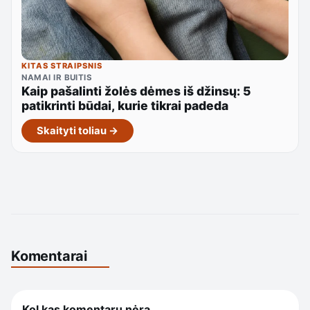
KITAS STRAIPSNIS
NAMAI IR BUITIS
Kaip pašalinti žolės dėmes iš džinsų: 5
patikrinti būdai, kurie tikrai padeda
Skaityti toliau →
Komentarai
Kol kas komentarų nėra.