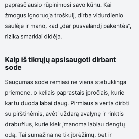
paprasčiausio rūpinimosi savo kūnu. Kai
žmogus ignoruoja troškulį, dirba vidurdienio
saulėje ir mano, kad „dar pusvalandį pakentės“,
rizika smarkiai didėja.
Kaip iš tikrųjų apsisaugoti dirbant
sode
Saugumas sode remiasi ne viena stebuklinga
priemone, o keliais paprastais įpročiais, kurie
kartu duoda labai daug. Pirmiausia verta dirbti
su pirštinėmis, avėti uždarą avalynę ir rinktis
drabužius, kurie kiek įmanoma labiau dengtų
odą. Tai sumažina ne tik įbrėžimų, bet ir