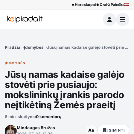
Horoskopai
Orai
Paieška
Meniu
Pradžia
Įdomybės
Jūsų namas kadaise galėjo stovėti prie pusi
ĮDOMYBĖS
Jūsų namas kadaise galėjo
stovėti prie pusiaujo:
mokslininkų įrankis parodo
neįtikėtiną Žemės praeitį
6 min. skaitymo
0 komentarų
Mindaugas Bružas
Aa
ĮSIMINTI
2026-07-06 12:36