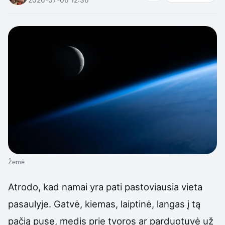
Žemė
Atrodo, kad namai yra pati pastoviausia vieta
pasaulyje. Gatvė, kiemas, laiptinė, langas į tą
pačią pusę, medis prie tvoros ar parduotuvė už