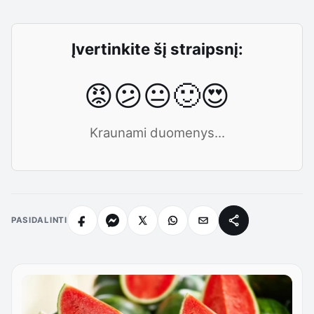
Įvertinkite šį straipsnį:
😡
😕
😐
🙂
😍
Kraunami duomenys...
PASIDALINTI