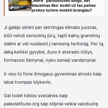
„Mere“ parduotuvės dingo, bet
klausimas liko: kodėl už tas pačias
prekes turime mokėti brangiau?
Ji galėjo slinkti per skirtingas klimato juostas,
būti netoli senovinių jūrų, tapti kalnų grandinių
dalimi ar vėl nusileisti į ramesnę teritoriją. Per tą
laiką keitėsi gyvybė, žuvo ir atsirado rūšys,
formavosi žemynai, nyko senieji vandenynai.
Ir viso to fone žmogaus gyvenimas atrodo kaip
labai trumpas blyksnis.
Gal todėl tokios svetainės kaip
paleolatitude.org taip stipriai veikia vaizduotę.