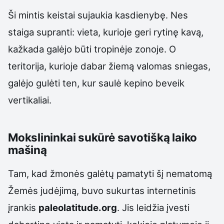
Ši mintis keistai sujaukia kasdienybę. Nes
staiga supranti: vieta, kurioje geri rytinę kavą,
kažkada galėjo būti tropinėje zonoje. O
teritorija, kurioje dabar žiemą valomas sniegas,
galėjo gulėti ten, kur saulė kepino beveik
vertikaliai.
Mokslininkai sukūrė savotišką laiko
mašiną
Tam, kad žmonės galėtų pamatyti šį nematomą
Žemės judėjimą, buvo sukurtas internetinis
įrankis
paleolatitude.org
. Jis leidžia įvesti