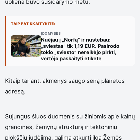
uoliena buvo susidarymo metu.
TAIP PAT SKAITYKITE:
ĮDOMYBĖS
Nuėjau į „Norfą” ir nustebau:
„sviestas” tik 1,19 EUR. Pasirodo
tokio „sviesto” nereikėjo pirkti,
vertėjo paskaityti etiketę
Kitaip tariant, akmenys saugo seną planetos
adresą.
Sujungus šiuos duomenis su žiniomis apie kalnų
grandines, žemynų struktūrą ir tektoninių
plokščių judėjimą, galima atkurti ilgą Žemės