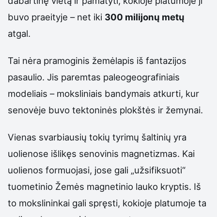
dabartinę vietą ir pamatyti, kokioje platumoje ji
buvo praeityje – net iki
300 milijonų metų
atgal.
Tai nėra pramoginis žemėlapis iš fantazijos
pasaulio. Jis paremtas paleogeografiniais
modeliais – moksliniais bandymais atkurti, kur
senovėje buvo tektoninės plokštės ir žemynai.
Vienas svarbiausių tokių tyrimų šaltinių yra
uolienose išlikęs senovinis magnetizmas. Kai
uolienos formuojasi, jose gali „užsifiksuoti“
tuometinio Žemės magnetinio lauko kryptis. Iš
to mokslininkai gali spręsti, kokioje platumoje ta