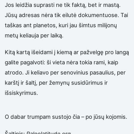
Jos leidžia suprasti ne tik faktą, bet ir mastą.
Jūsų adresas nėra tik eilutė dokumentuose. Tai
taškas ant planetos, kuri jau šimtus milijonų
metų keliauja per laiką.
Kitą kartą išeidami į kiemą ar pažvelgę pro langą
galite pagalvoti: ši vieta nėra tokia rami, kaip
atrodo. Ji keliavo per senovinius pasaulius, per
karštį ir šaltį, per žemynų susidūrimus ir
išsiskyrimus.
O dabar trumpam sustojo čia – po jūsų kojomis.
Šaltinis:
Paleolatitude.org