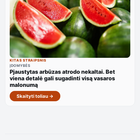
KITAS STRAIPSNIS
ĮDOMYBĖS
Pjaustytas arbūzas atrodo nekaltai. Bet
viena detalė gali sugadinti visą vasaros
malonumą
Skaityti toliau →