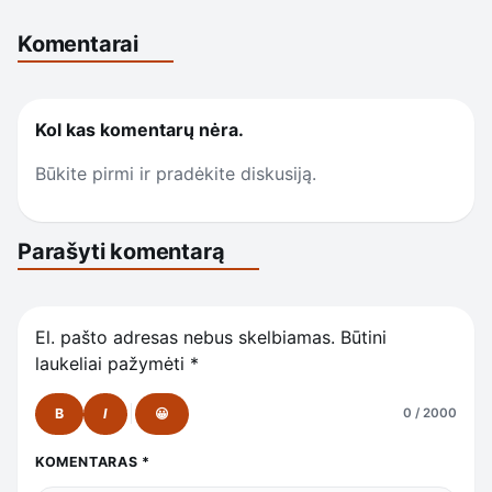
Komentarai
Kol kas komentarų nėra.
Būkite pirmi ir pradėkite diskusiją.
Parašyti komentarą
El. pašto adresas nebus skelbiamas.
Būtini
laukeliai pažymėti
*
B
I
😀
0 / 2000
KOMENTARAS
*