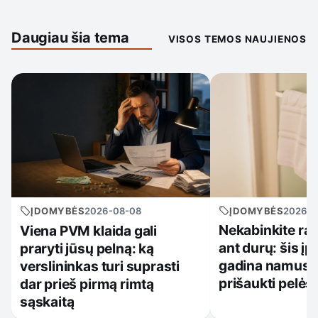
Daugiau šia tema
VISOS TEMOS NAUJIENOS
ĮDOMYBĖS
2026-0
ĮDOMYBĖS
2026-08-08
Nekabinkite ra
Viena PVM klaida gali
ant durų: šis įpr
praryti jūsų pelną: ką
gadina namus ir
verslininkas turi suprasti
prišaukti pelės
dar prieš pirmą rimtą
sąskaitą