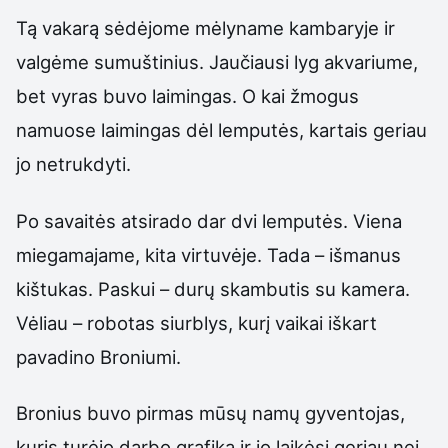
Tą vakarą sėdėjome mėlyname kambaryje ir
valgėme sumuštinius. Jaučiausi lyg akvariume,
bet vyras buvo laimingas. O kai žmogus
namuose laimingas dėl lemputės, kartais geriau
jo netrukdyti.
Po savaitės atsirado dar dvi lemputės. Viena
miegamajame, kita virtuvėje. Tada – išmanus
kištukas. Paskui – durų skambutis su kamera.
Vėliau – robotas siurblys, kurį vaikai iškart
pavadino Broniumi.
Bronius buvo pirmas mūsų namų gyventojas,
kuris turėjo darbo grafiką ir jo laikėsi geriau nei