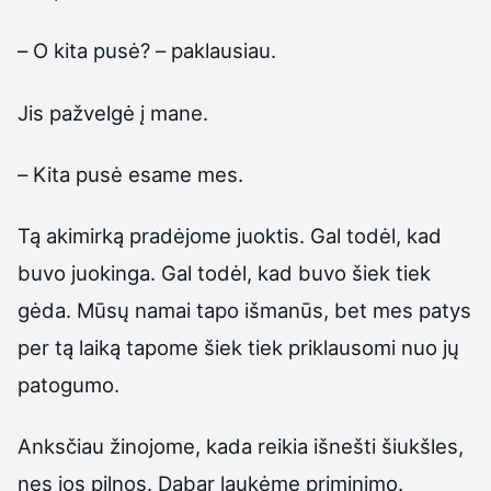
– O kita pusė? – paklausiau.
Jis pažvelgė į mane.
– Kita pusė esame mes.
Tą akimirką pradėjome juoktis. Gal todėl, kad
buvo juokinga. Gal todėl, kad buvo šiek tiek
gėda. Mūsų namai tapo išmanūs, bet mes patys
per tą laiką tapome šiek tiek priklausomi nuo jų
patogumo.
Anksčiau žinojome, kada reikia išnešti šiukšles,
nes jos pilnos. Dabar laukėme priminimo.