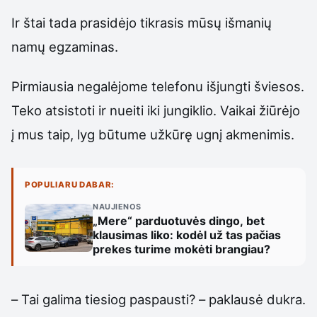
Ir štai tada prasidėjo tikrasis mūsų išmanių
namų egzaminas.
Pirmiausia negalėjome telefonu išjungti šviesos.
Teko atsistoti ir nueiti iki jungiklio. Vaikai žiūrėjo
į mus taip, lyg būtume užkūrę ugnį akmenimis.
POPULIARU DABAR:
NAUJIENOS
„Mere“ parduotuvės dingo, bet
klausimas liko: kodėl už tas pačias
prekes turime mokėti brangiau?
– Tai galima tiesiog paspausti? – paklausė dukra.