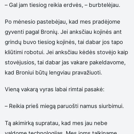
– Gal jam tiesiog reikia erdvės, – burbtelėjau.
Po mėnesio pastebėjau, kad mes pradėjome
gyventi pagal Bronių. Jei anksčiau kojinės ant
grindų buvo tiesiog kojinės, tai dabar jos tapo
kliūtimi robotui. Jei anksčiau kėdės stovėjo kaip
stovėjusios, tai dabar jas vakare pakeldavome,
kad Broniui būtų lengviau pravažiuoti.
Vieną vakarą vyras labai rimtai pasakė:
– Reikia prieš miegą paruošti namus siurbimui.
Tą akimirką supratau, kad mes jau nebe
valdome technologijas. Mes joms talkiname.