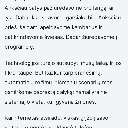
Anksčiau patys pažiūrėdavome pro langą, ar
lyja. Dabar klausdavome garsiakalbio. Anksčiau
prieš išeidami apeidavome kambarius ir
patikrindavome šviesas. Dabar žiūrėdavome į
programėlę.
Technologijos turėjo sutaupyti mūsų laiką. Ir jos
tikrai taupė. Bet kažkur tarp pranešimų,
automatinių režimų ir išmanių scenarijų mes
pamiršome paprastą dalyką: namai yra ne
sistema, o vieta, kur gyvena žmonės.
Kai internetas atsirado, viskas grįžo į savo
vietas. Lemputės vėl klausė telefono,