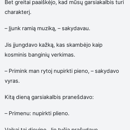
Bet greitai paaiškėjo, kad mūsų garsiakalbis turi
charakterį.
– Įjunk ramią muziką, – sakydavau.
Jis įjungdavo kažką, kas skambėjo kaip
kosminis banginių verkimas.
– Primink man rytoj nupirkti pieno, – sakydavo
vyras.
Kitą dieną garsiakalbis pranešdavo:
– Primenu: nupirkti plieno.
Vaikai tai dievino. Jie tyčia prašydavo