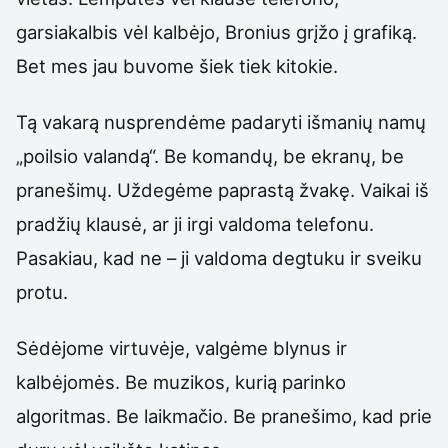
garsiakalbis vėl kalbėjo, Bronius grįžo į grafiką.
Bet mes jau buvome šiek tiek kitokie.
Tą vakarą nusprendėme padaryti išmanių namų
„poilsio valandą“. Be komandų, be ekranų, be
pranešimų. Uždegėme paprastą žvakę. Vaikai iš
pradžių klausė, ar ji irgi valdoma telefonu.
Pasakiau, kad ne – ji valdoma degtuku ir sveiku
protu.
Sėdėjome virtuvėje, valgėme blynus ir
kalbėjomės. Be muzikos, kurią parinko
algoritmas. Be laikmačio. Be pranešimo, kad prie