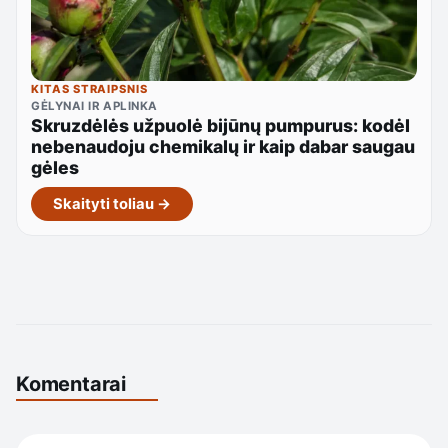
KITAS STRAIPSNIS
GĖLYNAI IR APLINKA
Skruzdėlės užpuolė bijūnų pumpurus: kodėl
nebenaudoju chemikalų ir kaip dabar saugau
gėles
Skaityti toliau →
Komentarai