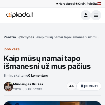
Horoskopai
Orai
Paieška
Meniu
Pradžia
Įdomybės
Kaip mūsų namai tapo išmanesni už mus pa
ĮDOMYBĖS
Kaip mūsų namai tapo
išmanesni už mus pačius
8 min. skaitymo
0 komentarų
Mindaugas Bružas
Aa
ĮSIMINTI
2026-06-06 22:03