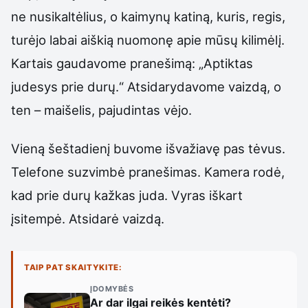
ne nusikaltėlius, o kaimynų katiną, kuris, regis,
turėjo labai aiškią nuomonę apie mūsų kilimėlį.
Kartais gaudavome pranešimą: „Aptiktas
judesys prie durų.“ Atsidarydavome vaizdą, o
ten – maišelis, pajudintas vėjo.
Vieną šeštadienį buvome išvažiavę pas tėvus.
Telefone suzvimbė pranešimas. Kamera rodė,
kad prie durų kažkas juda. Vyras iškart
įsitempė. Atsidarė vaizdą.
TAIP PAT SKAITYKITE:
ĮDOMYBĖS
Ar dar ilgai reikės kentėti?