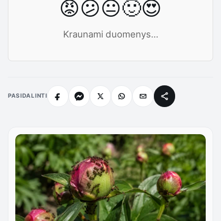
😡
😕
😐
🙂
😍
Kraunami duomenys...
PASIDALINTI