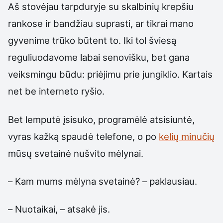
Aš stovėjau tarpduryje su skalbinių krepšiu
rankose ir bandžiau suprasti, ar tikrai mano
gyvenime trūko būtent to. Iki tol šviesą
reguliuodavome labai senovišku, bet gana
veiksmingu būdu: priėjimu prie jungiklio. Kartais
net be interneto ryšio.
Bet lemputė įsisuko, programėlė atsisiuntė,
vyras kažką spaudė telefone, o po
kelių minučių
mūsų svetainė nušvito mėlynai.
– Kam mums mėlyna svetainė? – paklausiau.
– Nuotaikai, – atsakė jis.