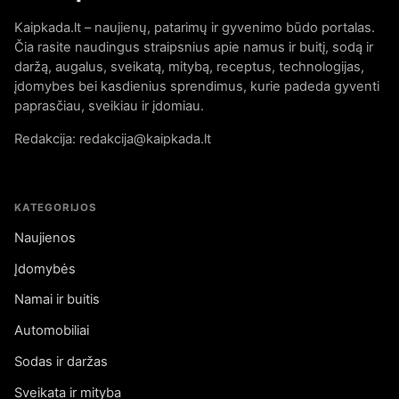
Kaipkada.lt – naujienų, patarimų ir gyvenimo būdo portalas.
Čia rasite naudingus straipsnius apie namus ir buitį, sodą ir
daržą, augalus, sveikatą, mitybą, receptus, technologijas,
įdomybes bei kasdienius sprendimus, kurie padeda gyventi
paprasčiau, sveikiau ir įdomiau.
Redakcija: redakcija@kaipkada.lt
KATEGORIJOS
Naujienos
Įdomybės
Namai ir buitis
Automobiliai
Sodas ir daržas
Sveikata ir mityba