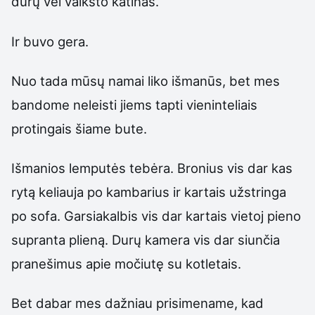
durų vėl vaikšto katinas.
Ir buvo gera.
Nuo tada mūsų namai liko išmanūs, bet mes
bandome neleisti jiems tapti vieninteliais
protingais šiame bute.
Išmanios lemputės tebėra. Bronius vis dar kas
rytą keliauja po kambarius ir kartais užstringa
po sofa. Garsiakalbis vis dar kartais vietoj pieno
supranta plieną. Durų kamera vis dar siunčia
pranešimus apie močiutę su kotletais.
Bet dabar mes dažniau prisimename, kad