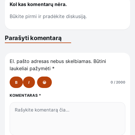
Kol kas komentarų nėra.
Būkite pirmi ir pradėkite diskusiją.
Parašyti komentarą
El. pašto adresas nebus skelbiamas.
Būtini
laukeliai pažymėti
*
B
I
😀
0 / 2000
KOMENTARAS
*