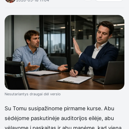
Nesutariantys draugai dėl verslo
Su Tomu susipažinome pirmame kurse. Abu
sėdėjome paskutinėje auditorijos eilėje, abu
vėlavome į paskaitas ir abu manėme, kad vieną