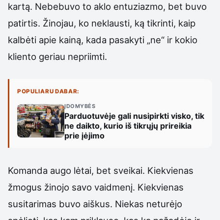
kartą. Nebebuvo to aklo entuziazmo, bet buvo
patirtis. Žinojau, ko neklausti, ką tikrinti, kaip
kalbėti apie kainą, kada pasakyti „ne“ ir kokio
kliento geriau nepriimti.
POPULIARU DABAR:
ĮDOMYBĖS
Parduotuvėje gali nusipirkti visko, tik
ne daikto, kurio iš tikrųjų prireikia
prie įėjimo
Komanda augo lėtai, bet sveikai. Kiekvienas
žmogus žinojo savo vaidmenį. Kiekvienas
susitarimas buvo aiškus. Niekas neturėjo