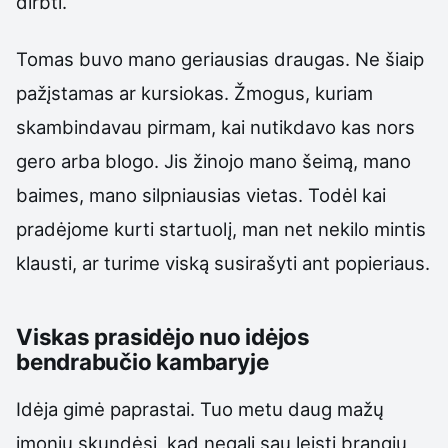
dirbti.
Tomas buvo mano geriausias draugas. Ne šiaip
pažįstamas ar kursiokas. Žmogus, kuriam
skambindavau pirmam, kai nutikdavo kas nors
gero arba blogo. Jis žinojo mano šeimą, mano
baimes, mano silpniausias vietas. Todėl kai
pradėjome kurti startuolį, man net nekilo mintis
klausti, ar turime viską susirašyti ant popieriaus.
Viskas prasidėjo nuo idėjos
bendrabučio kambaryje
Idėja gimė paprastai. Tuo metu daug mažų
įmonių skundėsi, kad negali sau leisti brangių