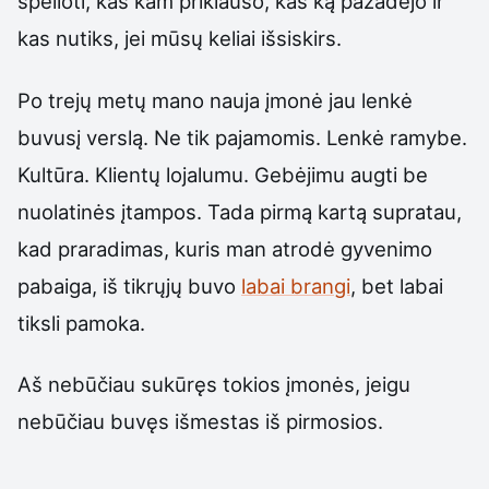
spėlioti, kas kam priklauso, kas ką pažadėjo ir
kas nutiks, jei mūsų keliai išsiskirs.
Po trejų metų mano nauja įmonė jau lenkė
buvusį verslą. Ne tik pajamomis. Lenkė ramybe.
Kultūra. Klientų lojalumu. Gebėjimu augti be
nuolatinės įtampos. Tada pirmą kartą supratau,
kad praradimas, kuris man atrodė gyvenimo
pabaiga, iš tikrųjų buvo
labai brangi
, bet labai
tiksli pamoka.
Aš nebūčiau sukūręs tokios įmonės, jeigu
nebūčiau buvęs išmestas iš pirmosios.