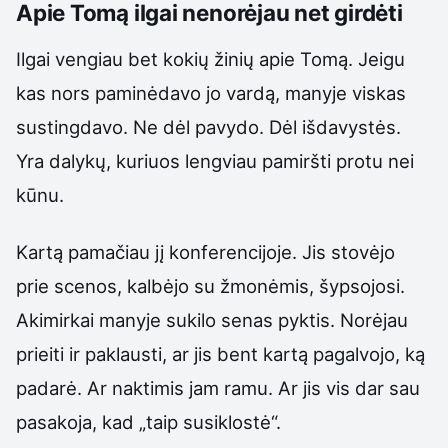
Apie Tomą ilgai nenorėjau net girdėti
Ilgai vengiau bet kokių žinių apie Tomą. Jeigu
kas nors paminėdavo jo vardą, manyje viskas
sustingdavo. Ne dėl pavydo. Dėl išdavystės.
Yra dalykų, kuriuos lengviau pamiršti protu nei
kūnu.
Kartą pamačiau jį konferencijoje. Jis stovėjo
prie scenos, kalbėjo su žmonėmis, šypsojosi.
Akimirkai manyje sukilo senas pyktis. Norėjau
prieiti ir paklausti, ar jis bent kartą pagalvojo, ką
padarė. Ar naktimis jam ramu. Ar jis vis dar sau
pasakoja, kad „taip susiklostė“.