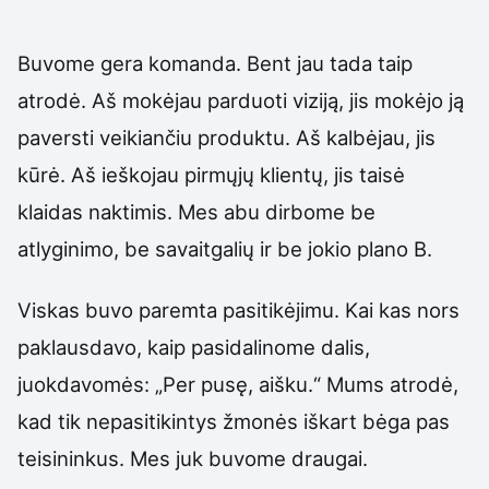
Buvome gera komanda. Bent jau tada taip
atrodė. Aš mokėjau parduoti viziją, jis mokėjo ją
paversti veikiančiu produktu. Aš kalbėjau, jis
kūrė. Aš ieškojau pirmųjų klientų, jis taisė
klaidas naktimis. Mes abu dirbome be
atlyginimo, be savaitgalių ir be jokio plano B.
Viskas buvo paremta pasitikėjimu. Kai kas nors
paklausdavo, kaip pasidalinome dalis,
juokdavomės: „Per pusę, aišku.“ Mums atrodė,
kad tik nepasitikintys žmonės iškart bėga pas
teisininkus. Mes juk buvome draugai.