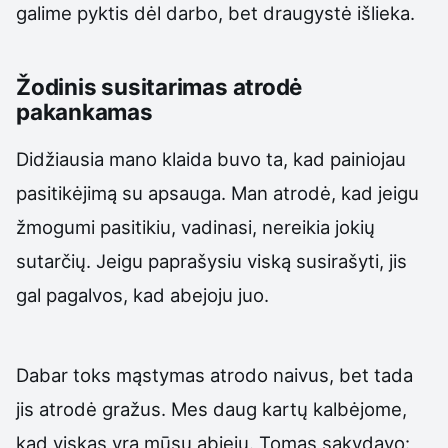
galime pyktis dėl darbo, bet draugystė išlieka.
Žodinis susitarimas atrodė
pakankamas
Didžiausia mano klaida buvo ta, kad painiojau
pasitikėjimą su apsauga. Man atrodė, kad jeigu
žmogumi pasitikiu, vadinasi, nereikia jokių
sutarčių. Jeigu paprašysiu viską susirašyti, jis
gal pagalvos, kad abejoju juo.
Dabar toks mąstymas atrodo naivus, bet tada
jis atrodė gražus. Mes daug kartų kalbėjome,
kad viskas yra mūsų abiejų. Tomas sakydavo: