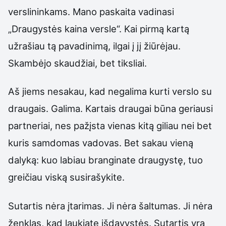
verslininkams. Mano paskaita vadinasi
„Draugystės kaina versle“. Kai pirmą kartą
užrašiau tą pavadinimą, ilgai į jį žiūrėjau.
Skambėjo skaudžiai, bet tiksliai.
Aš jiems nesakau, kad negalima kurti verslo su
draugais. Galima. Kartais draugai būna geriausi
partneriai, nes pažįsta vienas kitą giliau nei bet
kuris samdomas vadovas. Bet sakau vieną
dalyką: kuo labiau branginate draugystę, tuo
greičiau viską susirašykite.
Sutartis nėra įtarimas. Ji nėra šaltumas. Ji nėra
ženklas, kad laukiate išdavystės. Sutartis yra