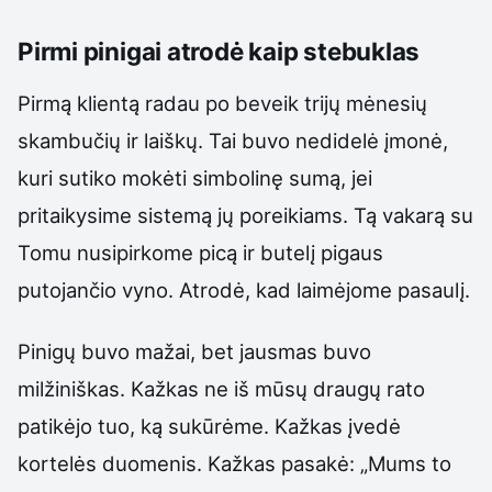
Pirmi pinigai atrodė kaip stebuklas
Pirmą klientą radau po beveik trijų mėnesių
skambučių ir laiškų. Tai buvo nedidelė įmonė,
kuri sutiko mokėti simbolinę sumą, jei
pritaikysime sistemą jų poreikiams. Tą vakarą su
Tomu nusipirkome picą ir butelį pigaus
putojančio vyno. Atrodė, kad laimėjome pasaulį.
Pinigų buvo mažai, bet jausmas buvo
milžiniškas. Kažkas ne iš mūsų draugų rato
patikėjo tuo, ką sukūrėme. Kažkas įvedė
kortelės duomenis. Kažkas pasakė: „Mums to