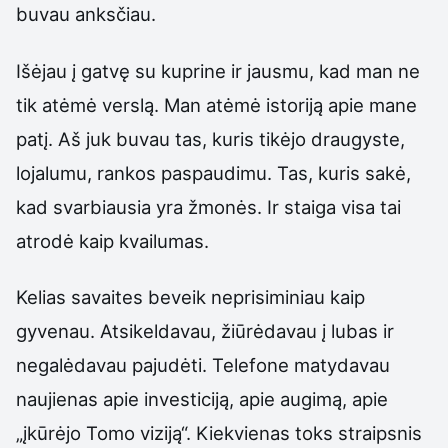
buvau anksčiau.
Išėjau į gatvę su kuprine ir jausmu, kad man ne
tik atėmė verslą. Man atėmė istoriją apie mane
patį. Aš juk buvau tas, kuris tikėjo draugyste,
lojalumu, rankos paspaudimu. Tas, kuris sakė,
kad svarbiausia yra žmonės. Ir staiga visa tai
atrodė kaip kvailumas.
Kelias savaites beveik neprisiminiau kaip
gyvenau. Atsikeldavau, žiūrėdavau į lubas ir
negalėdavau pajudėti. Telefone matydavau
naujienas apie investiciją, apie augimą, apie
„įkūrėjo Tomo viziją“. Kiekvienas toks straipsnis