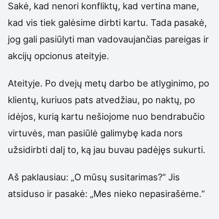
Sakė, kad nenori konfliktų, kad vertina mane,
kad vis tiek galėsime dirbti kartu. Tada pasakė,
jog gali pasiūlyti man vadovaujančias pareigas ir
akcijų opcionus ateityje.
Ateityje. Po dvejų metų darbo be atlyginimo, po
klientų, kuriuos pats atvedžiau, po naktų, po
idėjos, kurią kartu nešiojome nuo bendrabučio
virtuvės, man pasiūlė galimybę kada nors
užsidirbti dalį to, ką jau buvau padėjęs sukurti.
Aš paklausiau: „O mūsų susitarimas?“ Jis
atsiduso ir pasakė: „Mes nieko nepasirašėme.“