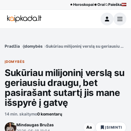
Horoskopai
Orai
Paieška
Meniu
Pradžia
Įdomybės
Sukūriau milijoninį verslą su geriausiu draugu, bet pasirašant sutartį jis mane išspyrė į gatvę
ĮDOMYBĖS
Sukūriau milijoninį verslą su
geriausiu draugu, bet
pasirašant sutartį jis mane
išspyrė į gatvę
14 min. skaitymo
0 komentarų
Mindaugas Bružas
Aa
ĮSIMINTI
2026-05-18 11:04