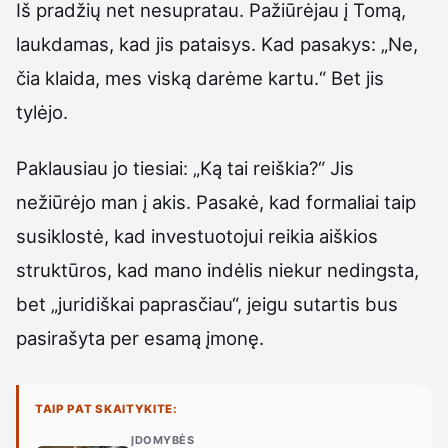
Iš pradžių net nesupratau. Pažiūrėjau į Tomą,
laukdamas, kad jis pataisys. Kad pasakys: „Ne,
čia klaida, mes viską darėme kartu.“ Bet jis
tylėjo.
Paklausiau jo tiesiai: „Ką tai reiškia?“ Jis
nežiūrėjo man į akis. Pasakė, kad formaliai taip
susiklostė, kad investuotojui reikia aiškios
struktūros, kad mano indėlis niekur nedingsta,
bet „juridiškai paprasčiau“, jeigu sutartis bus
pasirašyta per esamą įmonę.
TAIP PAT SKAITYKITE:
ĮDOMYBĖS