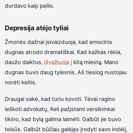
durdavo kaip peilis.
Depresija atėjo tyliai
Žmonės dažnai įsivaizduoja, kad emocinis
dugnas atrodo dramatiškai. Kad kažkas rėkia,
daužo daiktus,
išvažiuoja į
kitą miestą. Mano
dugnas buvo daug tylesnis. Aš tiesiog nustojau
norėti keltis.
Draugai sakė, kad turiu kovoti. Tėvai ragino
ieškoti advokatų. Keli pažįstami verslininkai
tikino, kad bylą galima laimėti. Galbūt jie buvo
teisūs. Galbūt būčiau galėjęs įrodyti savo indėlį,