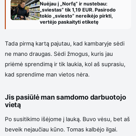
Nuėjau į „Norfą” ir nustebau:
„sviestas” tik 1,19 EUR. Pasirodo
tokio „sviesto” nereikėjo pirkti,
vertėjo paskaityti etiketę
Tada pirmą kartą pajutau, kad kambaryje sėdi
ne mano draugas. Sėdi žmogus, kuris jau
priėmė sprendimą ir tik laukia, kol aš suprasiu,
kad sprendime man vietos nėra.
Jis pasiūlė man samdomo darbuotojo
vietą
Po susitikimo išėjome į lauką. Buvo vėsu, bet aš
beveik nejaučiau kūno. Tomas kalbėjo ilgai.