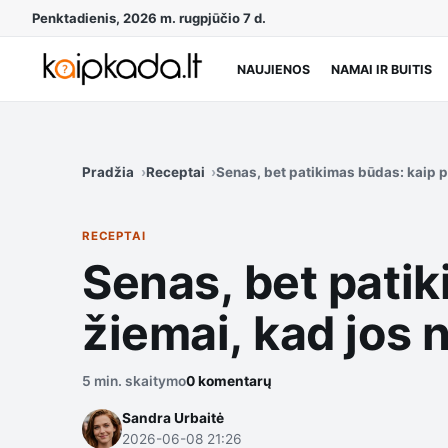
Penktadienis, 2026 m. rugpjūčio 7 d.
NAUJIENOS
NAMAI IR BUITIS
Pradžia
Receptai
Senas, bet patikimas būdas: kaip p
RECEPTAI
Senas, bet patik
žiemai, kad jos 
5 min. skaitymo
0 komentarų
Sandra Urbaitė
2026-06-08 21:26