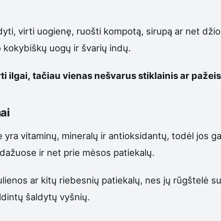
dyti, virti uogienę, ruošti kompotą, sirupą ar net dži
o kokybiškų uogų ir švarių indų.
i ilgai, tačiau vienas nešvarus stiklainis ar pažei
ai
yra vitaminų, mineralų ir antioksidantų, todėl jos g
dažuose ir net prie mėsos patiekalų.
ulienos ar kitų riebesnių patiekalų, nes jų rūgštelė 
ldintų šaldytų vyšnių.