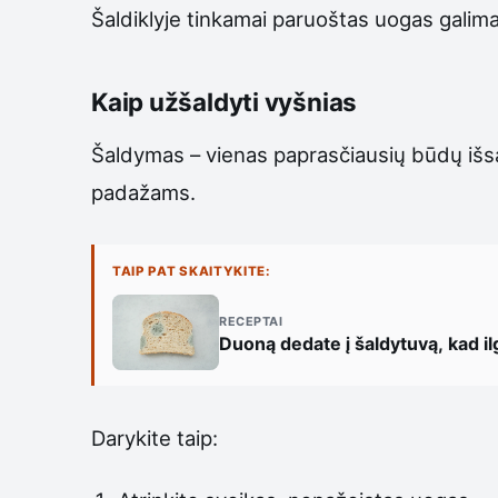
Šaldiklyje tinkamai paruoštas uogas galima 
Kaip užšaldyti vyšnias
Šaldymas – vienas paprasčiausių būdų išsa
padažams.
TAIP PAT SKAITYKITE:
RECEPTAI
Duoną dedate į šaldytuvą, kad ilgi
Darykite taip: