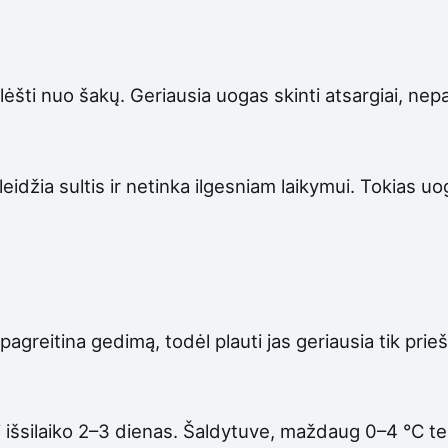
ėšti nuo šakų. Geriausia uogas skinti atsargiai, nepa
eidžia sultis ir netinka ilgesniam laikymui. Tokias uo
agreitina gedimą, todėl plauti jas geriausia tik prie
šsilaiko 2–3 dienas. Šaldytuve, maždaug 0–4 °C tempe