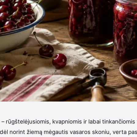
s – rūgštelėjusiomis, kvapniomis ir labai tinkančiomi
ėl norint žiemą mėgautis vasaros skoniu, verta pasi