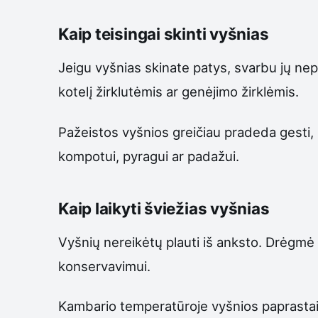
Kaip teisingai skinti vyšnias
Jeigu vyšnias skinate patys, svarbu jų nepl
kotelį žirklutėmis ar genėjimo žirklėmis.
Pažeistos vyšnios greičiau pradeda gesti, l
kompotui, pyragui ar padažui.
Kaip laikyti šviežias vyšnias
Vyšnių nereikėtų plauti iš anksto. Drėgmė p
konservavimui.
Kambario temperatūroje vyšnios paprastai i