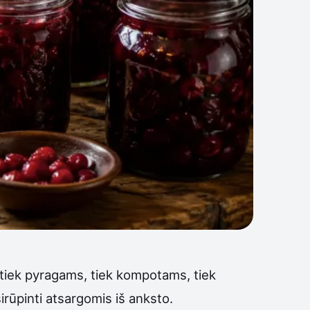
s tiek pyragams, tiek kompotams, tiek
rūpinti atsargomis iš anksto.