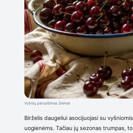
Vyšnių paruošimas žiemai
Birželis daugeliui asocijuojasi su vyšniomi
uogienėms. Tačiau jų sezonas trumpas, tod