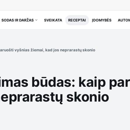
SODAS IR DARŽAS
SVEIKATA
RECEPTAI
ĮDOMYBĖS
AUTOM
aruošti vyšnias žiemai, kad jos neprarastų skonio
imas būdas: kaip pa
neprarastų skonio