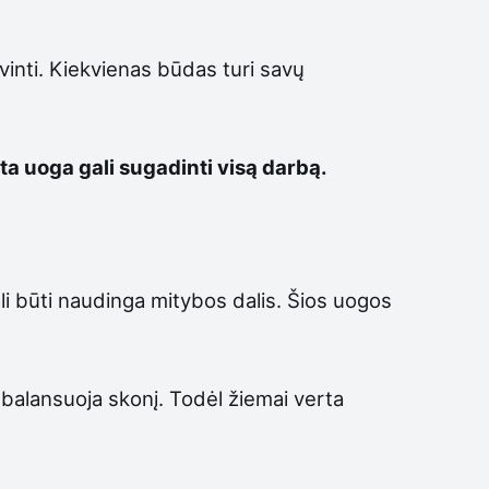
ovinti. Kiekvienas būdas turi savų
sta uoga gali sugadinti visą darbą.
ali būti naudinga mitybos dalis. Šios uogos
subalansuoja skonį. Todėl žiemai verta