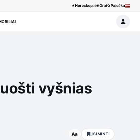
Horoskopai
Orai
Paieška
OBILIAI
ruošti vyšnias
Aa
ĮSIMINTI