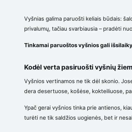
Vyšnias galima paruošti keliais būdais: šal
privalumų, tačiau svarbiausia – pradėti nu
Tinkamai paruoštos vyšnios gali išsilaikyt
Kodėl verta pasiruošti vyšnių žiem
Vyšnios vertinamos ne tik dėl skonio. Jose 
dera desertuose, košėse, kokteiliuose, pa
Ypač gerai vyšnios tinka prie antienos, kia
turėti ne tik saldžios uogienės, bet ir nesa