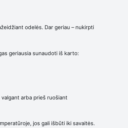
žeidžiant odelės. Dar geriau – nukirpti
gas geriausia sunaudoti iš karto:
š valgant arba prieš ruošiant
ratūroje, jos gali išbūti iki savaitės.