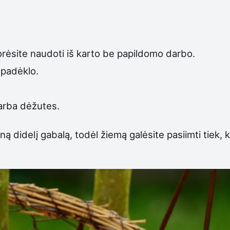
 norėsite naudoti iš karto be papildomo darbo.
 padėklo.
 arba dėžutes.
ą didelį gabalą, todėl žiemą galėsite pasiimti tiek, ki