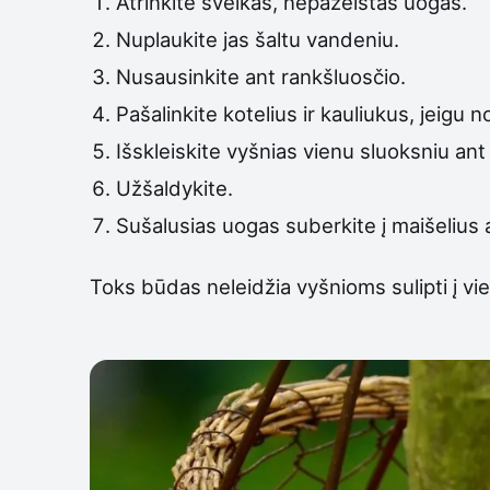
Atrinkite sveikas, nepažeistas uogas.
Nuplaukite jas šaltu vandeniu.
Nusausinkite ant rankšluosčio.
Pašalinkite kotelius ir kauliukus, jeigu
Išskleiskite vyšnias vienu sluoksniu ant
Užšaldykite.
Sušalusias uogas suberkite į maišelius
Toks būdas neleidžia vyšnioms sulipti į vien