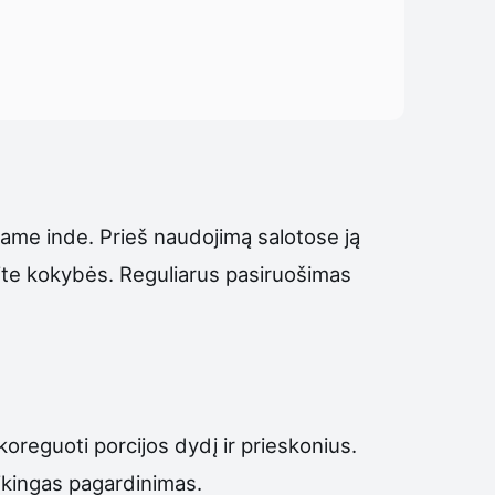
riame inde. Prieš naudojimą salotose ją
site kokybės. Reguliarus pasiruošimas
koreguoti porcijos dydį ir prieskonius.
saikingas pagardinimas.