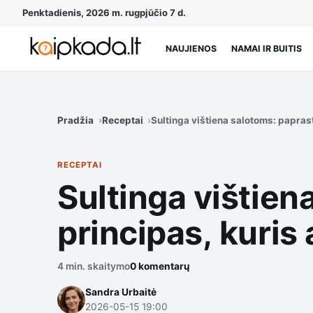
Penktadienis, 2026 m. rugpjūčio 7 d.
NAUJIENOS
NAMAI IR BUITIS
Pradžia
Receptai
Sultinga vištiena salotoms: papra
RECEPTAI
Sultinga vištie
principas, kuri
4 min. skaitymo
0 komentarų
Sandra Urbaitė
2026-05-15 19:00