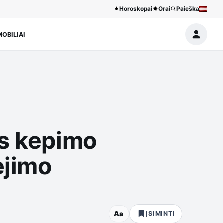
Horoskopai
Orai
Paieška
OBILIAI
as kepimo
ėjimo
Aa
ĮSIMINTI