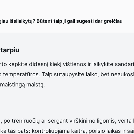
au išsilaikytų? Būtent taip ji gali sugesti dar greičiau
otarpiu
to kepkite didesnį kiekį vištienos ir laikykite sanda
io temperatūros. Taip sutaupysite laiko, bet neauko
maistingą maistą.
, po treniruočių ar sergant virškinimo ligomis, verta 
eka tas pats: kontroliuojama kaitra, poilsio laikas ir 