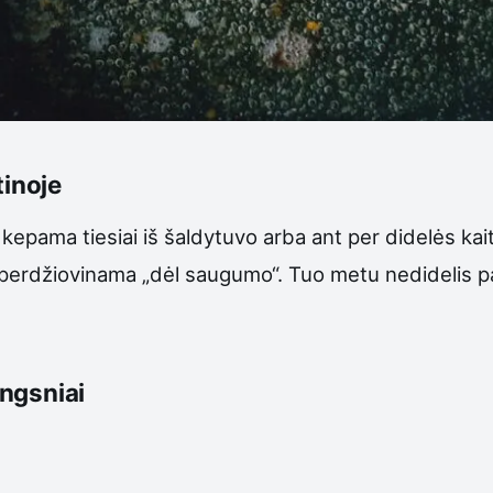
tinoje
kepama tiesiai iš šaldytuvo arba ant per didelės kait
 perdžiovinama „dėl saugumo“. Tuo metu nedidelis par
ingsniai