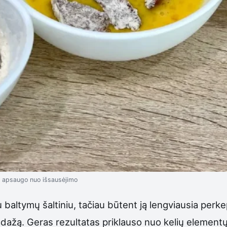
is apsaugo nuo išsausėjimo
 baltymų šaltiniu, tačiau būtent ją lengviausia per
padažą. Geras rezultatas priklauso nuo kelių element