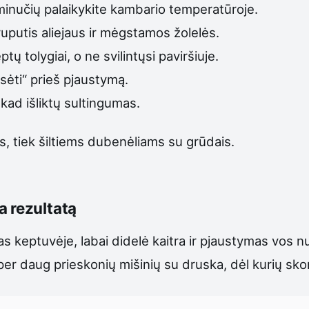
 minučių palaikykite kambario temperatūroje.
truputis aliejaus ir mėgstamos žolelės.
ų tolygiai, o ne svilintųsi paviršiuje.
sėti“ prieš pjaustymą.
kad išliktų sultingumas.
s, tiek šiltiems dubenėliams su grūdais.
a rezultatą
s keptuvėje, labai didelė kaitra ir pjaustymas vos 
 per daug prieskonių mišinių su druska, dėl kurių sko