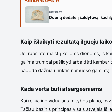
TAIP PAT SKAITYKITE:
RECEPTAI
Duoną dedate į šaldytuvą, kad ilgi
Kaip išlaikyti rezultatą ilguoju laik
Jei ruošiate maistą kelioms dienoms, iš kar
galima trumpai pašildyti arba dėti kambar
padeda dažniau rinktis namuose gamintą, 
Kada verta būti atsargesniems
Kai reikia individualaus mitybos plano, pvz.
Tačiau bazinis principas visais atvejais išli