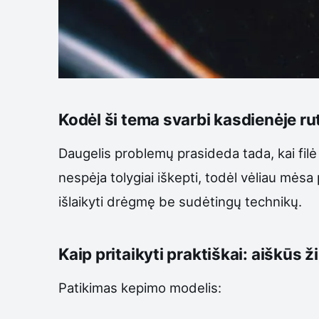
Kodėl ši tema svarbi kasdienėje ru
Daugelis problemų prasideda tada, kai filė 
nespėja tolygiai iškepti, todėl vėliau mėsa
išlaikyti drėgmę be sudėtingų technikų.
Kaip pritaikyti praktiškai: aiškūs ž
Patikimas kepimo modelis: