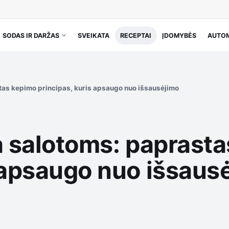
SODAS IR DARŽAS
SVEIKATA
RECEPTAI
ĮDOMYBĖS
AUTOM
stas kepimo principas, kuris apsaugo nuo išsausėjimo
na salotoms: paprast
s apsaugo nuo išsaus