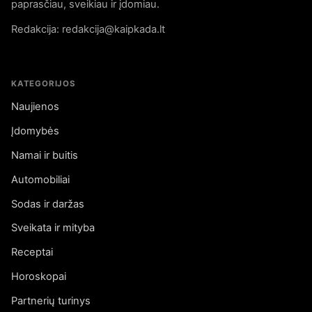
paprasčiau, sveikiau ir įdomiau.
Redakcija: redakcija@kaipkada.lt
KATEGORIJOS
Naujienos
Įdomybės
Namai ir buitis
Automobiliai
Sodas ir daržas
Sveikata ir mityba
Receptai
Horoskopai
Partnerių turinys