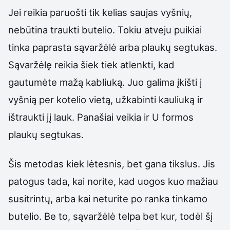
Jei reikia paruošti tik kelias saujas vyšnių,
nebūtina traukti butelio. Tokiu atveju puikiai
tinka paprasta sąvaržėlė arba plaukų segtukas.
Sąvaržėlę reikia šiek tiek atlenkti, kad
gautumėte mažą kabliuką. Juo galima įkišti į
vyšnią per kotelio vietą, užkabinti kauliuką ir
ištraukti jį lauk. Panašiai veikia ir U formos
plaukų segtukas.
Šis metodas kiek lėtesnis, bet gana tikslus. Jis
patogus tada, kai norite, kad uogos kuo mažiau
susitrintų, arba kai neturite po ranka tinkamo
butelio. Be to, sąvaržėlė telpa bet kur, todėl šį