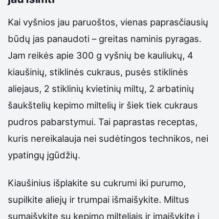
Kai vyšnios jau paruoštos, vienas paprasčiausių
būdų jas panaudoti – greitas naminis pyragas.
Jam reikės apie 300 g vyšnių be kauliukų, 4
kiaušinių, stiklinės cukraus, pusės stiklinės
aliejaus, 2 stiklinių kvietinių miltų, 2 arbatinių
šaukštelių kepimo miltelių ir šiek tiek cukraus
pudros pabarstymui. Tai paprastas receptas,
kuris nereikalauja nei sudėtingos technikos, nei
ypatingų įgūdžių.
Kiaušinius išplakite su cukrumi iki purumo,
supilkite aliejų ir trumpai išmaišykite. Miltus
sumaišykite su kepimo milteliais ir įmaišykite į