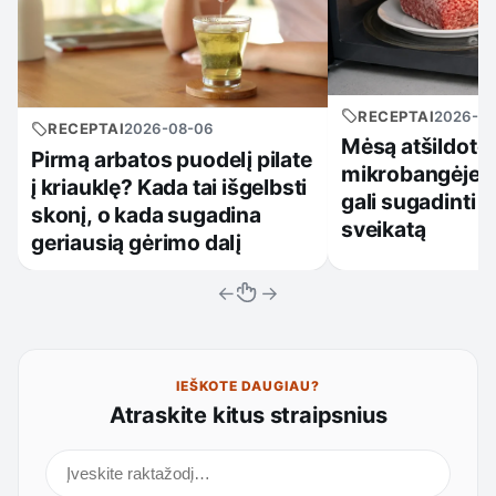
RECEPTAI
2026-0
RECEPTAI
2026-08-06
Mėsą atšildote
Pirmą arbatos puodelį pilate
mikrobangėje? 
į kriauklę? Kada tai išgelbsti
gali sugadinti v
skonį, o kada sugadina
sveikatą
geriausią gėrimo dalį
←
→
IEŠKOTE DAUGIAU?
Atraskite kitus straipsnius
Ieškoti straipsnių