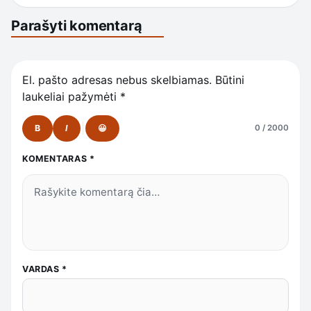
Parašyti komentarą
El. pašto adresas nebus skelbiamas.
Būtini
laukeliai pažymėti
*
B
I
😀
0 / 2000
KOMENTARAS
*
VARDAS
*