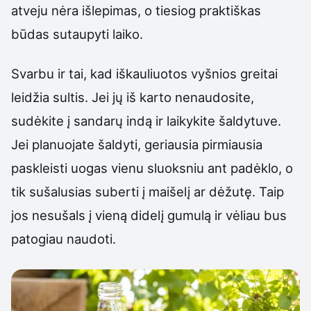
atveju nėra išlepimas, o tiesiog praktiškas
būdas sutaupyti laiko.
Svarbu ir tai, kad iškauliuotos vyšnios greitai
leidžia sultis. Jei jų iš karto nenaudosite,
sudėkite į sandarų indą ir laikykite šaldytuve.
Jei planuojate šaldyti, geriausia pirmiausia
paskleisti uogas vienu sluoksniu ant padėklo, o
tik sušalusias suberti į maišelį ar dėžutę. Taip
jos nesušals į vieną didelį gumulą ir vėliau bus
patogiau naudoti.