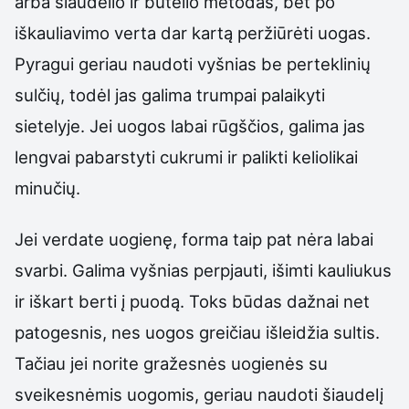
arba šiaudelio ir butelio metodas, bet po
iškauliavimo verta dar kartą peržiūrėti uogas.
Pyragui geriau naudoti vyšnias be perteklinių
sulčių, todėl jas galima trumpai palaikyti
sietelyje. Jei uogos labai rūgščios, galima jas
lengvai pabarstyti cukrumi ir palikti keliolikai
minučių.
Jei verdate uogienę, forma taip pat nėra labai
svarbi. Galima vyšnias perpjauti, išimti kauliukus
ir iškart berti į puodą. Toks būdas dažnai net
patogesnis, nes uogos greičiau išleidžia sultis.
Tačiau jei norite gražesnės uogienės su
sveikesnėmis uogomis, geriau naudoti šiaudelį