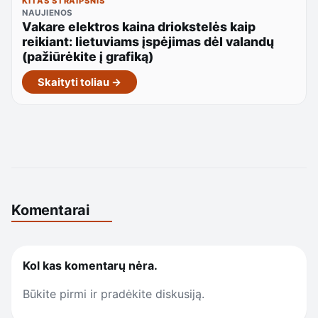
KITAS STRAIPSNIS
NAUJIENOS
Vakare elektros kaina driokstelės kaip
reikiant: lietuviams įspėjimas dėl valandų
(pažiūrėkite į grafiką)
Skaityti toliau →
Komentarai
Kol kas komentarų nėra.
Būkite pirmi ir pradėkite diskusiją.