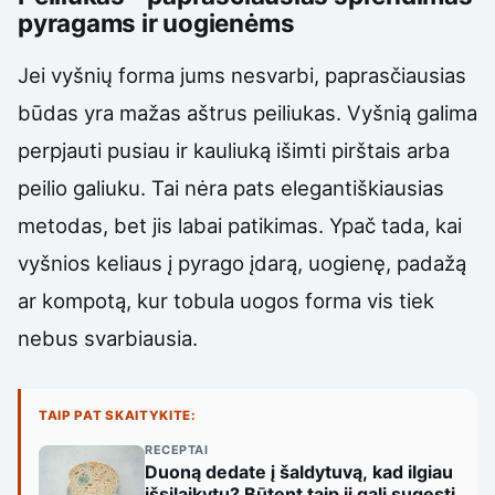
pyragams ir uogienėms
Jei vyšnių forma jums nesvarbi, paprasčiausias
būdas yra mažas aštrus peiliukas. Vyšnią galima
perpjauti pusiau ir kauliuką išimti pirštais arba
peilio galiuku. Tai nėra pats elegantiškiausias
metodas, bet jis labai patikimas. Ypač tada, kai
vyšnios keliaus į pyrago įdarą, uogienę, padažą
ar kompotą, kur tobula uogos forma vis tiek
nebus svarbiausia.
TAIP PAT SKAITYKITE:
RECEPTAI
Duoną dedate į šaldytuvą, kad ilgiau
išsilaikytų? Būtent taip ji gali sugesti