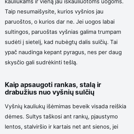
kauliukams ir vieną jau iškauliuotoms uogoms.
Taip nesumaišysite, kurios vyšnios jau
paruoštos, o kurios dar ne. Jei uogos labai
sultingos, paruoštas vyšnias galima trumpam
sudėti į sietelį, kad nubėgtų dalis sulčių. Tai
ypač naudinga kepant pyragus, nes per daug
skysčio gali sudrėkinti tešlą.
Kaip apsaugoti rankas, stalą ir
drabužius nuo vyšnių sulčių
Vyšnių kauliukų išėmimas beveik visada reiškia
dėmes. Sultys taškosi ant rankų, pjaustymo
lentos, stalviršio ir kartais net ant sienos, jei