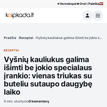
Horoskopai
Orai
Paieška
Meniu
Pradžia
Receptai
Vyšnių kauliukus galima išimti be jokio speci
RECEPTAI
Vyšnių kauliukus galima
išimti be jokio specialaus
įrankio: vienas triukas su
buteliu sutaupo daugybę
laiko
9 min. skaitymo
0 komentarų