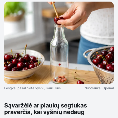
Lengvai pašalinkite vyšnių kauliukus
Nuotrauka: OpenAI
Sąvaržėlė ar plaukų segtukas
praverčia, kai vyšnių nedaug