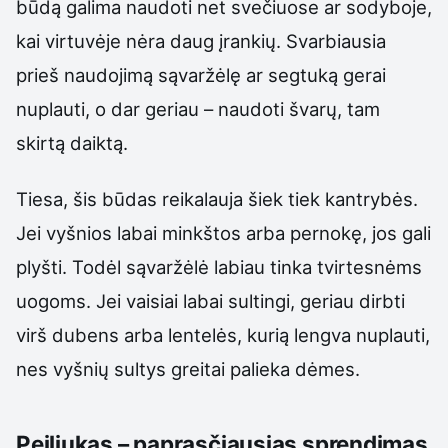
būdą galima naudoti net svečiuose ar sodyboje,
kai virtuvėje nėra daug įrankių. Svarbiausia
prieš naudojimą sąvaržėlę ar segtuką gerai
nuplauti, o dar geriau – naudoti švarų, tam
skirtą daiktą.
Tiesa, šis būdas reikalauja šiek tiek kantrybės.
Jei vyšnios labai minkštos arba pernokę, jos gali
plyšti. Todėl sąvaržėlė labiau tinka tvirtesnėms
uogoms. Jei vaisiai labai sultingi, geriau dirbti
virš dubens arba lentelės, kurią lengva nuplauti,
nes vyšnių sultys greitai palieka dėmes.
Peiliukas – paprasčiausias sprendimas