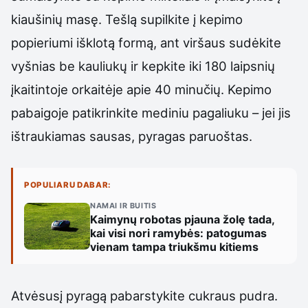
kiaušinių masę. Tešlą supilkite į kepimo
popieriumi išklotą formą, ant viršaus sudėkite
vyšnias be kauliukų ir kepkite iki 180 laipsnių
įkaitintoje orkaitėje apie 40 minučių. Kepimo
pabaigoje patikrinkite mediniu pagaliuku – jei jis
ištraukiamas sausas, pyragas paruoštas.
POPULIARU DABAR:
NAMAI IR BUITIS
Kaimynų robotas pjauna žolę tada,
kai visi nori ramybės: patogumas
vienam tampa triukšmu kitiems
Atvėsusį pyragą pabarstykite cukraus pudra.