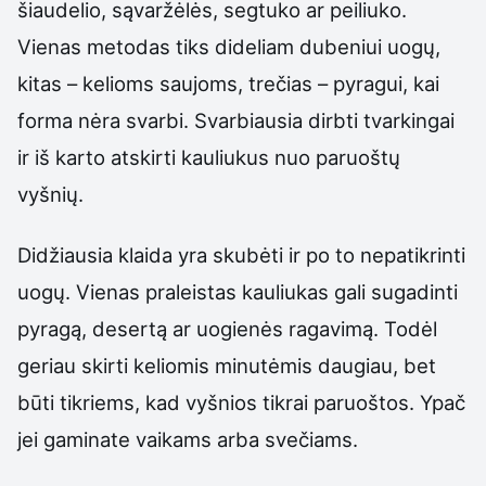
šiaudelio, sąvaržėlės, segtuko ar peiliuko.
Vienas metodas tiks dideliam dubeniui uogų,
kitas – kelioms saujoms, trečias – pyragui, kai
forma nėra svarbi. Svarbiausia dirbti tvarkingai
ir iš karto atskirti kauliukus nuo paruoštų
vyšnių.
Didžiausia klaida yra skubėti ir po to nepatikrinti
uogų. Vienas praleistas kauliukas gali sugadinti
pyragą, desertą ar uogienės ragavimą. Todėl
geriau skirti keliomis minutėmis daugiau, bet
būti tikriems, kad vyšnios tikrai paruoštos. Ypač
jei gaminate vaikams arba svečiams.