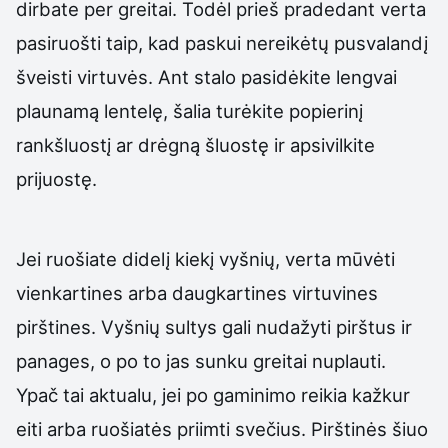
dirbate per greitai. Todėl prieš pradedant verta
pasiruošti taip, kad paskui nereikėtų pusvalandį
šveisti virtuvės. Ant stalo pasidėkite lengvai
plaunamą lentelę, šalia turėkite popierinį
rankšluostį ar drėgną šluostę ir apsivilkite
prijuostę.
Jei ruošiate didelį kiekį vyšnių, verta mūvėti
vienkartines arba daugkartines virtuvines
pirštines. Vyšnių sultys gali nudažyti pirštus ir
panages, o po to jas sunku greitai nuplauti.
Ypač tai aktualu, jei po gaminimo reikia kažkur
eiti arba ruošiatės priimti svečius. Pirštinės šiuo