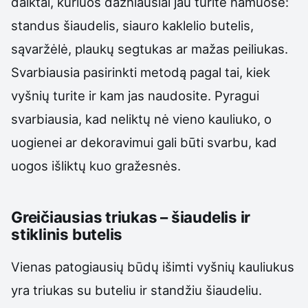
daiktai, kuriuos dažniausiai jau turite namuose:
standus šiaudelis, siauro kaklelio butelis,
sąvaržėlė, plaukų segtukas ar mažas peiliukas.
Svarbiausia pasirinkti metodą pagal tai, kiek
vyšnių turite ir kam jas naudosite. Pyragui
svarbiausia, kad neliktų nė vieno kauliuko, o
uogienei ar dekoravimui gali būti svarbu, kad
uogos išliktų kuo gražesnės.
Greičiausias triukas – šiaudelis ir
stiklinis butelis
Vienas patogiausių būdų išimti vyšnių kauliukus
yra triukas su buteliu ir standžiu šiaudeliu.