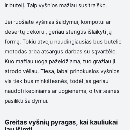
ir butelį. Taip vyšnios mažiau susitraiško.
Jei ruošiate vyšnias šaldymui, kompotui ar
desertų dekorui, geriau stengtis išlaikyti jų
formą. Tokiu atveju naudingiausias bus butelio
metodas arba atsargus darbas su sąvaržėle.
Kuo mažiau uoga pažeidžiama, tuo gražiau ji
atrodo vėliau. Tiesa, labai prinokusios vyšnios
vis tiek bus minkštesnės, todėl jas geriau
naudoti kepiniams ar uogienėms, o tvirtesnes
pasilikti šaldymui.
Greitas vyšnių pyragas, kai kauliukai
jau išimti