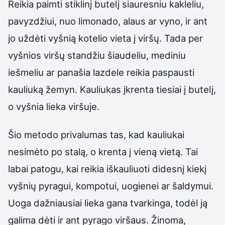
Reikia paimti stiklinį butelį siauresniu kakleliu,
pavyzdžiui, nuo limonado, alaus ar vyno, ir ant
jo uždėti vyšnią kotelio vieta į viršų. Tada per
vyšnios viršų standžiu šiaudeliu, mediniu
iešmeliu ar panašia lazdele reikia paspausti
kauliuką žemyn. Kauliukas įkrenta tiesiai į butelį,
o vyšnia lieka viršuje.
Šio metodo privalumas tas, kad kauliukai
nesimėto po stalą, o krenta į vieną vietą. Tai
labai patogu, kai reikia iškauliuoti didesnį kiekį
vyšnių pyragui, kompotui, uogienei ar šaldymui.
Uoga dažniausiai lieka gana tvarkinga, todėl ją
galima dėti ir ant pyrago viršaus. Žinoma,