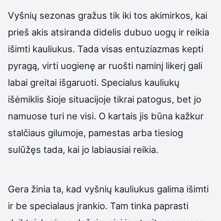
Vyšnių sezonas gražus tik iki tos akimirkos, kai
prieš akis atsiranda didelis dubuo uogų ir reikia
išimti kauliukus. Tada visas entuziazmas kepti
pyragą, virti uogienę ar ruošti naminį likerį gali
labai greitai išgaruoti. Specialus kauliukų
išėmiklis šioje situacijoje tikrai patogus, bet jo
namuose turi ne visi. O kartais jis būna kažkur
stalčiaus gilumoje, pamestas arba tiesiog
sulūžęs tada, kai jo labiausiai reikia.
Gera žinia ta, kad vyšnių kauliukus galima išimti
ir be specialaus įrankio. Tam tinka paprasti