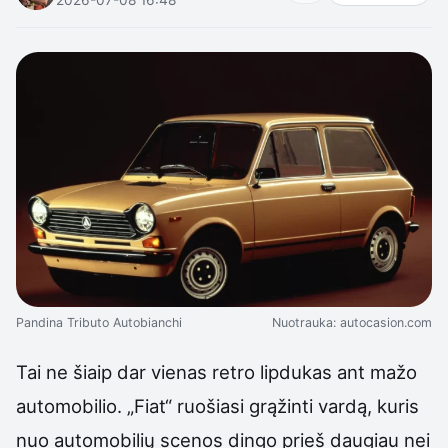
Pandina Tributo Autobianchi
Nuotrauka: autocasion.com
Tai ne šiaip dar vienas retro lipdukas ant mažo
automobilio. „Fiat“ ruošiasi grąžinti vardą, kuris
nuo automobilių scenos dingo prieš daugiau nei