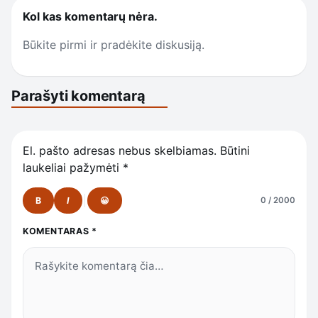
Kol kas komentarų nėra.
Būkite pirmi ir pradėkite diskusiją.
Parašyti komentarą
El. pašto adresas nebus skelbiamas.
Būtini
laukeliai pažymėti
*
B
I
😀
0 / 2000
KOMENTARAS
*