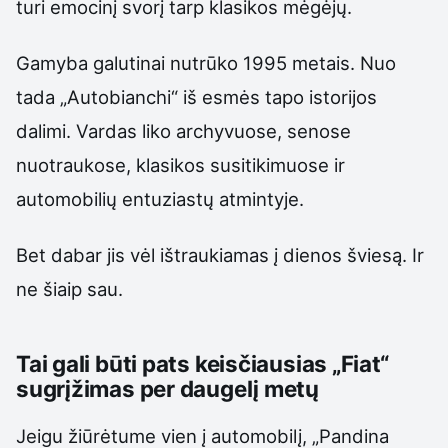
turi emocinį svorį tarp klasikos mėgėjų.
Gamyba galutinai nutrūko 1995 metais. Nuo
tada „Autobianchi“ iš esmės tapo istorijos
dalimi. Vardas liko archyvuose, senose
nuotraukose, klasikos susitikimuose ir
automobilių entuziastų atmintyje.
Bet dabar jis vėl ištraukiamas į dienos šviesą. Ir
ne šiaip sau.
Tai gali būti pats keisčiausias „Fiat“
sugrįžimas per daugelį metų
Jeigu žiūrėtume vien į automobilį, „Pandina