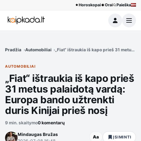
Horoskopai
Orai
Paieška
Meniu
Pradžia
Automobiliai
„Fiat“ ištraukia iš kapo prieš 31 metus pa
AUTOMOBILIAI
„Fiat“ ištraukia iš kapo prieš
31 metus palaidotą vardą:
Europa bando užtrenkti
duris Kinijai prieš nosį
9 min. skaitymo
0 komentarų
Mindaugas Bružas
Aa
ĮSIMINTI
2026-07-08 16:48