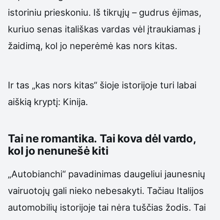
istoriniu prieskoniu. Iš tikrųjų – gudrus ėjimas,
kuriuo senas itališkas vardas vėl įtraukiamas į
žaidimą, kol jo neperėmė kas nors kitas.
Ir tas „kas nors kitas“ šioje istorijoje turi labai
aiškią kryptį: Kinija.
Tai ne romantika. Tai kova dėl vardo,
kol jo nenunešė kiti
„Autobianchi“ pavadinimas daugeliui jaunesnių
vairuotojų gali nieko nebesakyti. Tačiau Italijos
automobilių istorijoje tai nėra tuščias žodis. Tai