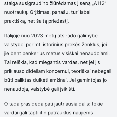
staiga susigraudino žiūrėdamas į seną „A112“
nuotrauką. Grįžimas, panašu, turi labai
praktišką, net šaltą priežastį.
Italijoje nuo 2023 metų atsirado galimybė
valstybei perimti istorinius prekės ženklus, jei
jie bent penkerius metus visiškai nenaudojami.
Tai reiškia, kad miegantis vardas, net jei jis
priklauso dideliam koncernui, teoriškai nebegali
būti paliktas dulkėti amžinai. Jei gamintojas jo
nenaudoja, valstybė gali įsikišti.
O tada prasideda pati jautriausia dalis: tokie
vardai gali tapti itin patrauklūs naujiems