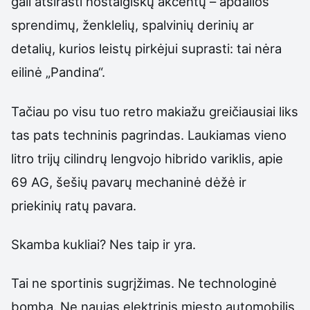
gali atsirasti nostalgiškų akcentų – apdailos
sprendimų, ženklelių, spalvinių derinių ar
detalių, kurios leistų pirkėjui suprasti: tai nėra
eilinė „Pandina“.
Tačiau po visu tuo retro makiažu greičiausiai liks
tas pats techninis pagrindas. Laukiamas vieno
litro trijų cilindrų lengvojo hibrido variklis, apie
69 AG, šešių pavarų mechaninė dėžė ir
priekinių ratų pavara.
Skamba kukliai? Nes taip ir yra.
Tai ne sportinis sugrįžimas. Ne technologinė
bomba. Ne naujas elektrinis miesto automobilis,