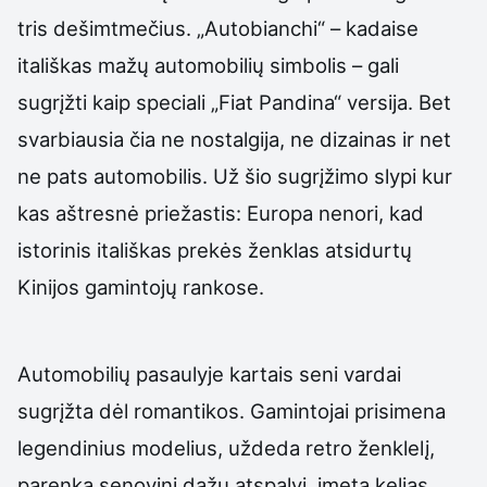
tris dešimtmečius. „Autobianchi“ – kadaise
itališkas mažų automobilių simbolis – gali
sugrįžti kaip speciali „Fiat Pandina“ versija. Bet
svarbiausia čia ne nostalgija, ne dizainas ir net
ne pats automobilis. Už šio sugrįžimo slypi kur
kas aštresnė priežastis: Europa nenori, kad
istorinis itališkas prekės ženklas atsidurtų
Kinijos gamintojų rankose.
Automobilių pasaulyje kartais seni vardai
sugrįžta dėl romantikos. Gamintojai prisimena
legendinius modelius, uždeda retro ženklelį,
parenka senovinį dažų atspalvį, įmeta kelias