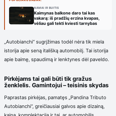
NAMAI IR BUITIS
Kaimynas balkone daro tai kas
vakarą: iš pradžių erzina kvapas,
vėliau gali tekti kviesti tarnybas
„Autobianchi“ sugrįžimas todėl nėra tik miela
istorija apie seną itališką automobilį. Tai istorija
apie baimę, spaudimą ir lenktynes dėl paveldo.
Pirkėjams tai gali būti tik gražus
ženklelis. Gamintojui – teisinis skydas
Paprastas pirkėjas, pamatęs „Pandina Tributo
Autobianchi“, greičiausiai galvos apie dizainą,
kainą, komplektaciją ir tai, ar automobilis