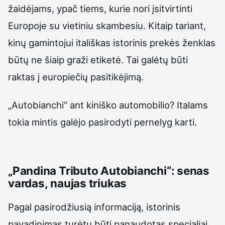
žaidėjams, ypač tiems, kurie nori įsitvirtinti
Europoje su vietiniu skambesiu. Kitaip tariant,
kinų gamintojui itališkas istorinis prekės ženklas
būtų ne šiaip graži etiketė. Tai galėtų būti
raktas į europiečių pasitikėjimą.
„Autobianchi“ ant kiniško automobilio? Italams
tokia mintis galėjo pasirodyti pernelyg karti.
„Pandina Tributo Autobianchi“: senas
vardas, naujas triukas
Pagal pasirodžiusią informaciją, istorinis
pavadinimas turėtų būti panaudotas specialiai