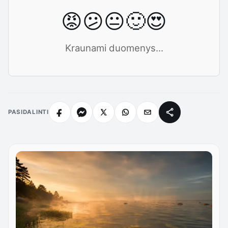
😡
😕
😐
🙂
😍
Kraunami duomenys...
PASIDALINTI