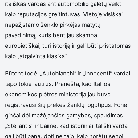
itališkas vardas ant automobilio galėtų veikti
kaip reputacijos greitintuvas. Vietoje visiškai
nepažįstamo ženklo pirkėjas matytų
pavadinimą, kuris bent jau skamba
europietiškai, turi istoriją ir gali būti pristatomas
kaip „atgaivinta klasika“.
Būtent todėl „Autobianchi“ ir „Innocenti“ vardai
tapo tokie jautrūs. Pranešta, kad Italijos
ekonomikos plėtros ministerija jau buvo
registravusi šių prekės ženklų logotipus. Fone –
ginčai dėl mažėjančios gamybos, spaudimas
„Stellantis“ ir baimė, kad istoriniai itališki vardai
gali būti panaudoti ne taip, kaip norėtų senoji