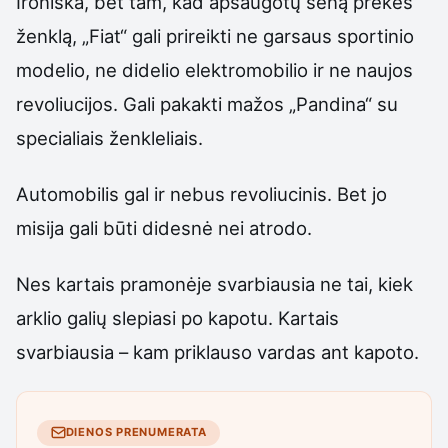
Ironiška, bet tam, kad apsaugotų seną prekės
ženklą, „Fiat“ gali prireikti ne garsaus sportinio
modelio, ne didelio elektromobilio ir ne naujos
revoliucijos. Gali pakakti mažos „Pandina“ su
specialiais ženkleliais.
Automobilis gal ir nebus revoliucinis. Bet jo
misija gali būti didesnė nei atrodo.
Nes kartais pramonėje svarbiausia ne tai, kiek
arklio galių slepiasi po kapotu. Kartais
svarbiausia – kam priklauso vardas ant kapoto.
DIENOS PRENUMERATA