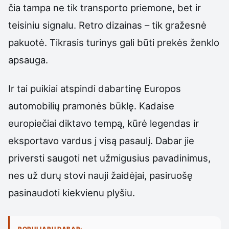
čia tampa ne tik transporto priemone, bet ir
teisiniu signalu. Retro dizainas – tik gražesnė
pakuotė. Tikrasis turinys gali būti prekės ženklo
apsauga.
Ir tai puikiai atspindi dabartinę Europos
automobilių pramonės būklę. Kadaise
europiečiai diktavo tempą, kūrė legendas ir
eksportavo vardus į visą pasaulį. Dabar jie
priversti saugoti net užmigusius pavadinimus,
nes už durų stovi nauji žaidėjai, pasiruošę
pasinaudoti kiekvienu plyšiu.
POPULIARU DABAR: