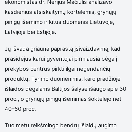
ekonomistas dr. Nerijus Mačiulis analizavo
kasdienius atsiskaitymų kortelėmis, grynųjų
pinigų išėmimo ir kitus duomenis Lietuvoje,
Latvijoje bei Estijoje.
Jų išvada griauna paprastą įsivaizdavimą, kad
prasidėjus karui gyventojai pirmiausia bėga į
prekybos centrus pirkti ilgai negendančių
produktų. Tyrimo duomenimis, karo pradžioje
išlaidos degalams Baltijos šalyse išaugo apie 30
proc., o grynųjų pinigų išėmimas šoktelėjo net
40–60 proc.
Tuo metu reikšmingo bendrų išlaidų augimo