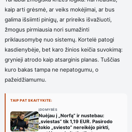
kaip arti grėsmė, ar veiks mokėjimai, ar bus
galima išsiimti pinigų, ar prireiks išvažiuoti,
žmogus pirmiausia nori sumažinti
priklausomybę nuo sistemų. Kortelė patogi
kasdienybėje, bet karo žinios keičia suvokimą:
grynieji atrodo kaip atsarginis planas. Tuščias
kuro bakas tampa ne nepatogumu, o
pažeidžiamumu.
TAIP PAT SKAITYKITE:
ĮDOMYBĖS
Nuėjau į „Norfą” ir nustebau:
„sviestas” tik 1,19 EUR. Pasirodo
tokio „sviesto” nereikėjo pirkti,