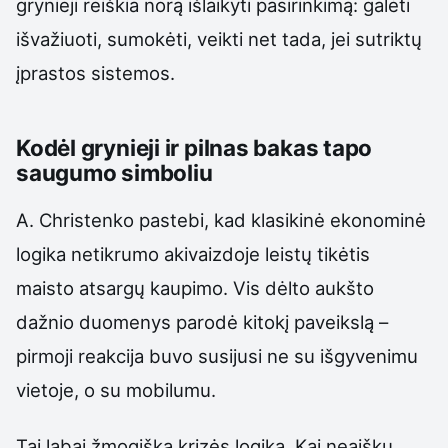
grynieji reiškia norą išlaikyti pasirinkimą: galėti
išvažiuoti, sumokėti, veikti net tada, jei sutriktų
įprastos sistemos.
Kodėl grynieji ir pilnas bakas tapo
saugumo simboliu
A. Christenko pastebi, kad klasikinė ekonominė
logika netikrumo akivaizdoje leistų tikėtis
maisto atsargų kaupimo. Vis dėlto aukšto
dažnio duomenys parodė kitokį paveikslą –
pirmoji reakcija buvo susijusi ne su išgyvenimu
vietoje, o su mobilumu.
Tai labai žmogiška krizės logika. Kai neaišku,