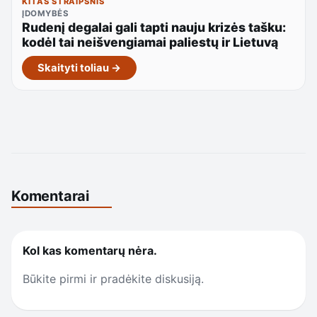
KITAS STRAIPSNIS
ĮDOMYBĖS
Rudenį degalai gali tapti nauju krizės tašku:
kodėl tai neišvengiamai paliestų ir Lietuvą
Skaityti toliau →
Komentarai
Kol kas komentarų nėra.
Būkite pirmi ir pradėkite diskusiją.