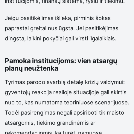
institucijomis, finansų sistema, ryšiu ir tiekimu.
Jeigu pasitikėjimas išlieka, pirminis šokas
paprastai greitai nuslūgsta. Jei pasitikėjimas
dingsta, laikini pokyčiai gali virsti ilgalaikiais.
Pamoka institucijoms: vien atsargų
planų neužtenka
Tyrimas parodo svarbią detalę krizių valdymui:
gyventojų reakcija realioje situacijoje gali skirtis
nuo to, kas numatoma teoriniuose scenarijuose.
Todėl pasirengimas negali apsiriboti tik maisto
atsargomis, tiekimo grandinėmis ar
rekomendacijomis, ką turėti namuose.