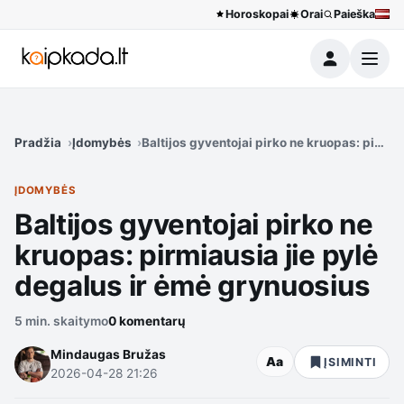
Horoskopai
Orai
Paieška
Meniu
Pradžia
Įdomybės
Baltijos gyventojai pirko ne kruopas: pirmia
ĮDOMYBĖS
Baltijos gyventojai pirko ne
kruopas: pirmiausia jie pylė
degalus ir ėmė grynuosius
5 min. skaitymo
0 komentarų
Mindaugas Bružas
Aa
ĮSIMINTI
2026-04-28 21:26