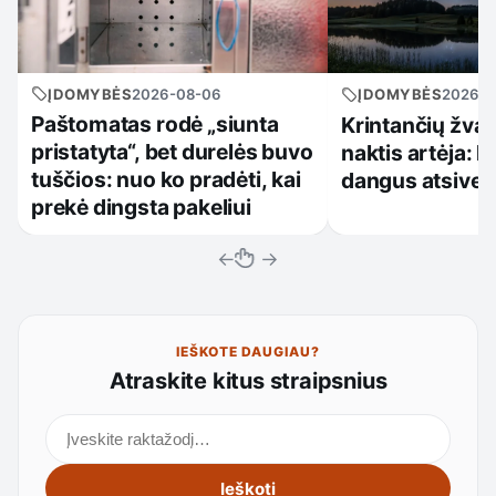
ĮDOMYBĖS
2026-08-06
ĮDOMYBĖS
2026-0
Paštomatas rodė „siunta
Krintančių žva
pristatyta“, bet durelės buvo
naktis artėja: k
tuščios: nuo ko pradėti, kai
dangus atsiveri
prekė dingsta pakeliui
←
→
IEŠKOTE DAUGIAU?
Atraskite kitus straipsnius
Ieškoti straipsnių
Ieškoti