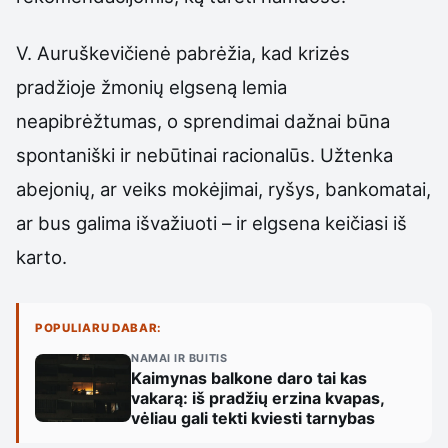
V. Auruškevičienė pabrėžia, kad krizės
pradžioje žmonių elgseną lemia
neapibrėžtumas, o sprendimai dažnai būna
spontaniški ir nebūtinai racionalūs. Užtenka
abejonių, ar veiks mokėjimai, ryšys, bankomatai,
ar bus galima išvažiuoti – ir elgsena keičiasi iš
karto.
POPULIARU DABAR:
NAMAI IR BUITIS
Kaimynas balkone daro tai kas
vakarą: iš pradžių erzina kvapas,
vėliau gali tekti kviesti tarnybas