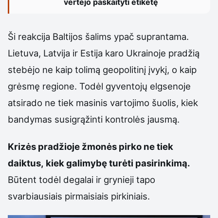
vertėjo paskaityti etiketę
Ši reakcija Baltijos šalims ypač suprantama.
Lietuva, Latvija ir Estija karo Ukrainoje pradžią
stebėjo ne kaip tolimą geopolitinį įvykį, o kaip
grėsmę regione. Todėl gyventojų elgsenoje
atsirado ne tiek masinis vartojimo šuolis, kiek
bandymas susigrąžinti kontrolės jausmą.
Krizės pradžioje žmonės pirko ne tiek
daiktus, kiek galimybę turėti pasirinkimą.
Būtent todėl degalai ir grynieji tapo
svarbiausiais pirmaisiais pirkiniais.