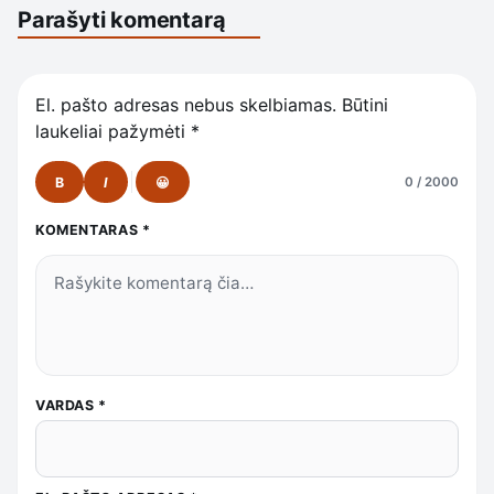
Parašyti komentarą
El. pašto adresas nebus skelbiamas.
Būtini
laukeliai pažymėti
*
B
I
😀
0 / 2000
KOMENTARAS
*
VARDAS
*