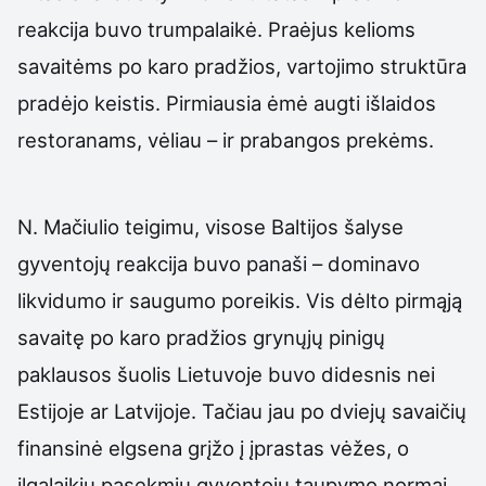
reakcija buvo trumpalaikė. Praėjus kelioms
savaitėms po karo pradžios, vartojimo struktūra
pradėjo keistis. Pirmiausia ėmė augti išlaidos
restoranams, vėliau – ir prabangos prekėms.
N. Mačiulio teigimu, visose Baltijos šalyse
gyventojų reakcija buvo panaši – dominavo
likvidumo ir saugumo poreikis. Vis dėlto pirmąją
savaitę po karo pradžios grynųjų pinigų
paklausos šuolis Lietuvoje buvo didesnis nei
Estijoje ar Latvijoje. Tačiau jau po dviejų savaičių
finansinė elgsena grįžo į įprastas vėžes, o
ilgalaikių pasekmių gyventojų taupymo normai