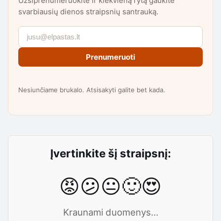
Užsiprenumeruokite ir kiekvieną rytą gaukite
svarbiausių dienos straipsnių santrauką.
Prenumeruoti
Nesiunčiame brukalo. Atsisakyti galite bet kada.
Įvertinkite šį straipsnį:
😡
😕
😐
🙂
😍
Kraunami duomenys...